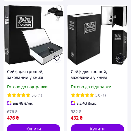
Сейф для грошей,
Сейф для грошей,
захований у книзі
захований у книзі
кешбокс Malatec
кешбокс Malatec
Готово до відправки
Готово до відправки
5.0
(1)
5.0
(1)
48
43
від
₴
/міс
від
₴
/міс
676
₴
582
₴
476
₴
432
₴
Купити
Купити