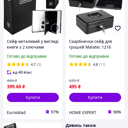
Сейф металевий у вигляді
Скарбничка-сейф для
книги з 2 ключами
грошей Malatec 1216
18х11.5 см Malatec (6148)
Готово до відправки
Готово до відправки
4.7
(3)
4.8
(11)
40
від
₴
/міс
444
₴
630
₴
399
.60
₴
495
₴
Купити
Купити
97%
98%
Eurosklad
HOME EXPERT
Дивись також