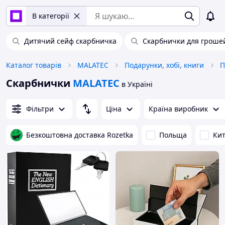
В категорії
Дитячий сейф скарбничка
Скарбнички для гроше
Каталог товарів
MALATEC
Подарунки, хобі, книги
П
Скарбнички
MALATEC
в Україні
Фільтри
Ціна
Країна виробник
Безкоштовна доставка Rozetka
Польща
Ки