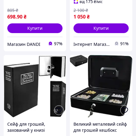
сейф з кодовим замком,
175
від
₴
/міс
MTS
805
₴
2 100
₴
698
.90
₴
1 050
₴
Купити
Купити
97%
91%
Магазин DANDI
Інтернет Магазин "StepShop"
Сейф для грошей,
Великий металевий сейф
захований у книзі
для грошей кешбокс