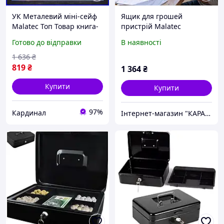
УК Металевий міні-сейф
Ящик для грошей
Malatec Топ Товар книга-
пристрій Malatec
сейф для зберігання
(Польща), Ящик для
Готово до відправки
В наявності
грошей та цінностей
грошей із замком,
прихований сейф
Електронна скарбничка
1 636
₴
ТРЕНД№1
сейф, XXK
819
₴
1 364
₴
Купити
Купити
97%
Кардинал
Інтернет-магазин "КАРАПУЗИК"