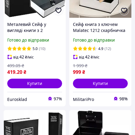
Металевий Сейф у
Сейф книга з ключем
вигляді книги з 2
Malatec 1212 скарбничка
ключами 24х15.5 см
для грошей міні-сейф
Готово до відправки
Готово до відправки
Malatec (1212)
домашній для документів
металевий сейф у вигляді
5.0
(10)
4.9
(12)
книги
42
42
від
₴
/міс
від
₴
/міс
499
.05
₴
1 999
₴
419
.20
₴
999
₴
Купити
Купити
97%
98%
Eurosklad
MilitariPro