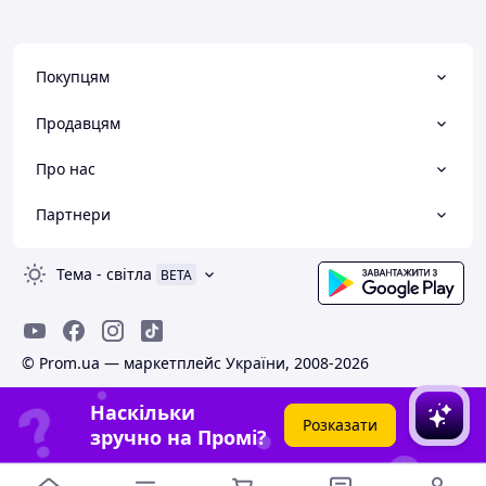
Покупцям
Продавцям
Про нас
Партнери
Тема
-
світла
BETA
© Prom.ua — маркетплейс України, 2008-2026
Наскільки
Розказати
зручно на Промі?