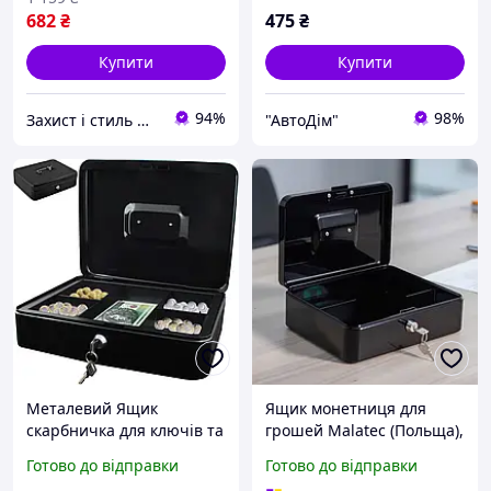
682
₴
475
₴
Купити
Купити
94%
98%
Захист і стиль — в одному магазині
"АвтоДім"
Металевий Ящик
Ящик монетниця для
скарбничка для ключів та
грошей Malatec (Польща),
грошей з 2 ключами
Грошові ящики,
Готово до відправки
Готово до відправки
Malatec 1216
Електронна скарбничка-