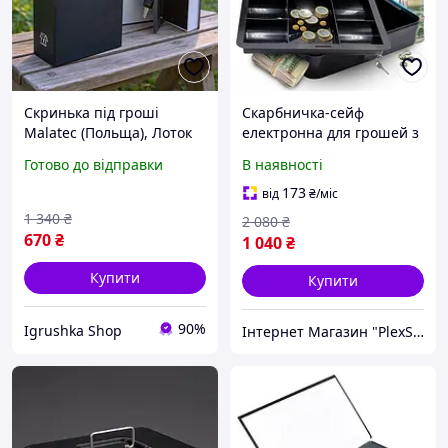
Скринька під гроші
Скарбничка-сейф
Malatec (Польща), Лоток
електронна для грошей з
для грошей, Книга сейф
кодовим замком Malatec
Готово до відправки
В наявності
велика, Міні сейф
(Польща), Скарбничка-
шкатулка, Ящик для
сейф з кодовим замком,
173
від
₴
/міс
грошей пристрій, RYH
CQS
1 340
₴
2 080
₴
670
₴
1 040
₴
Купити
Купити
90%
Igrushka Shop
Інтернет Магазин "PlexStore"