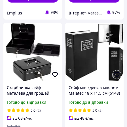
93%
97%
Emplius
Інтернет-магазин "EMPIC"
Скарбничка сейф
Сейф мінікденс з ключем
металева для грошей і
Malatec 18 х 11.5 см (6148)
документів 30x24x9 см
Готово до відправки
Готово до відправки
чорна Malatec HE1003
5.0
(2)
5.0
(2)
68
48
від
₴
/міс
від
₴
/міс
1 159
₴