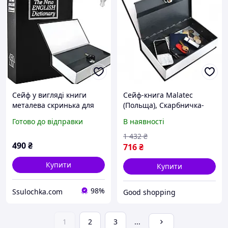
Сейф у вигляді книги
Сейф-книга Malatec
металева скринька для
(Польща), Скарбничка-
грошей 24/15.5/5.5 см
сейф електронна для
Готово до відправки
В наявності
Malatec 1212 Польща
грошей з кодовим
замком, Касові ящики для
1 432
₴
490
₴
грошей, XMU
716
₴
Купити
Купити
98%
Ssulochka.com
Good shopping
1
2
3
...