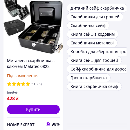
Дитячий сейф скарбничка
Скарбнички для грошей
Скарбничка сейф
Книга сейф з кодовим
Скарбнички металеві
Коробка для зберігання гро
Книга сейф для грошей
Металева скарбничка з
ключем Malatec 0822
Сейф скарбничка для доросл
Під замовлення
Гроші скарбничка
5.0
(5)
Книга скарбничка сейф
528
₴
428
₴
Купити
98%
HOME EXPERT