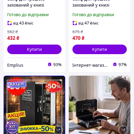
захований у книзі
захований у книзі
кешбокс Malatec
кешбокс Malatec
Готово до відправки
Готово до відправки
43
47
від
₴
/міс
від
₴
/міс
582
₴
675
₴
432
₴
470
₴
Купити
Купити
93%
97%
Emplius
Інтернет-магазин "EMPIC"