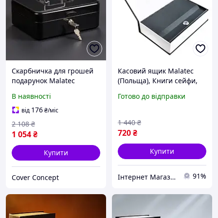
Скарбничка для грошей
Касовий ящик Malatec
подарунок Malatec
(Польща), Книги сейфи,
(Польща), Сейф банкомат
Книга-сейф з кодовим
В наявності
Готово до відправки
скарбничка для грошей,
замком, Скарбничка для
Грошовий ящик під стіл,
грошей сейф, MTS
176
від
₴
/міс
FRC
1 440
₴
2 108
₴
720
₴
1 054
₴
Купити
Купити
91%
Інтернет Магазин "StepShop"
Cover Concept