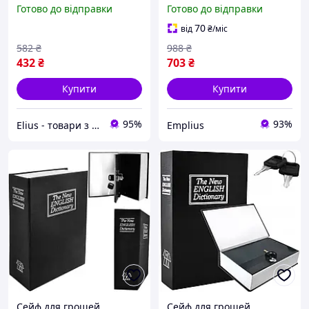
кешбокс Malatec
Malatec
Готово до відправки
Готово до відправки
70
від
₴
/міс
582
₴
988
₴
432
₴
703
₴
Купити
Купити
95%
93%
Elius - товари з Європи
Emplius
Сейф для грошей,
Сейф для грошей,