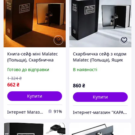
Книга-сейф міні Malatec
Скарбничка сейф з кодом
(Польща), Скарбничка
Malatec (Польща), Ящик
книга сейф, Подарунок
для зберігання грошей,
Готово до відправки
В наявності
книга сейф, Сейф
Книга сейф метал, Книга
скарбничка, Металева
сейф подарунок, XXK
1 324
₴
скарбничка, MTS
662
₴
860
₴
Купити
Купити
91%
Інтернет Магазин "StepShop"
Інтернет-магазин "КАРАПУЗИК"