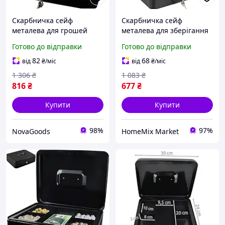
Скарбничка сейф
Скарбничка сейф
металева для грошей
металева для зберігання
документів 30x24x9 см
грошей документів
Готово до відправки
Готово до відправки
чорний Malatec GN-6205
30x24x9 см чорна
82
68
від
₴
/міс
від
₴
/міс
1 306
₴
1 083
₴
816
₴
677
₴
Купити
Купити
98%
97%
NovaGoods
HomeMix Market