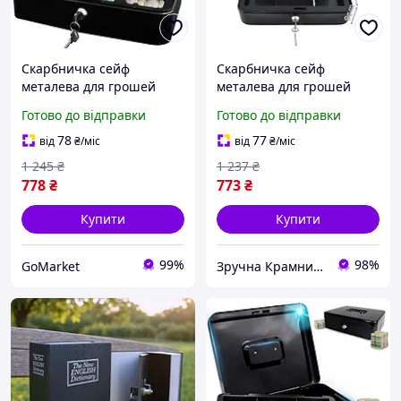
Скарбничка сейф
Скарбничка сейф
металева для грошей
металева для грошей
документів 30x24x9 см
документів 30x24x9 см
Готово до відправки
Готово до відправки
чорна Malatec GR-6205
чорна Malatec MK-2116
78
77
від
₴
/міс
від
₴
/міс
1 245
₴
1 237
₴
778
₴
773
₴
Купити
Купити
99%
98%
GoMarket
Зручна Крамниця