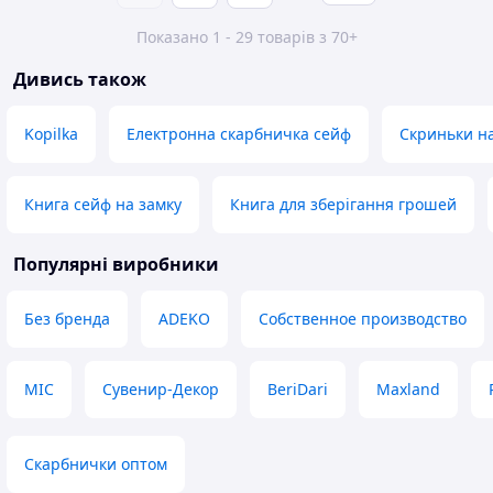
Показано 1 - 29 товарів з 70+
Дивись також
Kopilka
Електронна скарбничка сейф
Скриньки н
Книга сейф на замку
Книга для зберігання грошей
Популярні виробники
Без бренда
ADEKO
Собственное производство
MIC
Сувенир-Декор
BeriDari
Maxland
Скарбнички оптом