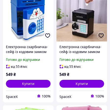
Електронна скарбничка-
Електронна скарбничка-
сейф із кодовим замком
сейф із кодовим замком
синя
чорна
Готово до відправки
Готово до відправки
55
55
від
₴
/міс
від
₴
/міс
549
₴
549
₴
Купити
Купити
100%
100%
SpaceX
SpaceX