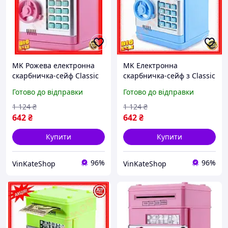
MK Рожева електронна
MK Електронна
скарбничка-сейф Classic
скарбничка-сейф з Classic
Line із кодовим замком
Line кодовим замком
Готово до відправки
Готово до відправки
для дітей та дорослих
Синій для дітей та
безпечне збе PAP10\W
дорослих для зберігання
1 124
₴
1 124
₴
PAP10\W
642
₴
642
₴
Купити
Купити
96%
96%
VinKateShop
VinKateShop