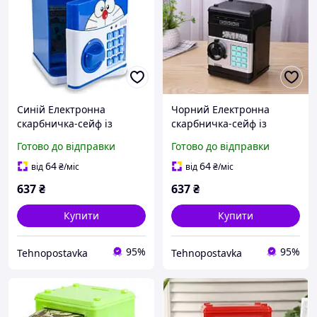
Синій Електронна
Чорний Електронна
скарбничка-сейф із
скарбничка-сейф із
кодовим замком
кодовим замком
Готово до відправки
Готово до відправки
64
64
від
₴
/міс
від
₴
/міс
637
₴
637
₴
Купити
Купити
95%
95%
Tehnopostavka
Tehnopostavka