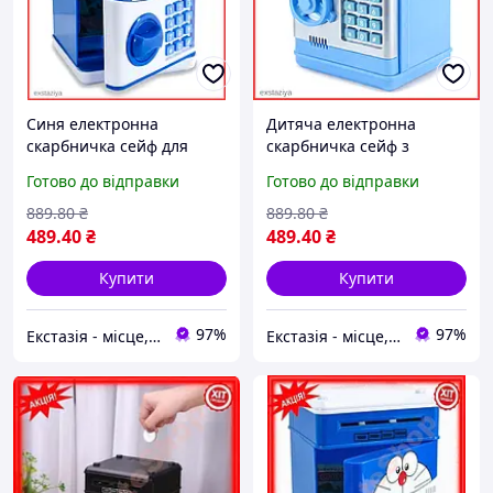
Синя електронна
Дитяча електронна
скарбничка сейф для
скарбничка сейф з
дітей з кодовим замком та
кодовим замком та
Готово до відправки
Готово до відправки
функцією автоматичного
функцією автоматичного
прийому купюр ext1
прийому паперових
889
.80
₴
889
.80
₴
грошей ext1
489
.40
₴
489
.40
₴
Купити
Купити
97%
97%
Екстазія - місце, де народжуються насолоди
Екстазія - місце, де народжуються насолоди