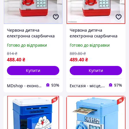
Червона дитяча
Червона дитяча
електронна скарбничка
електронна скарбничка
сейф з кодовим замком та
сейф з кодовим замком та
Готово до відправки
Готово до відправки
функцією автоматичного
функцією автоматичного
купюроприймача МШоп1
прийому купюр ext1
814
₴
889
.80
₴
488
.40
₴
489
.40
₴
Купити
Купити
93%
97%
MDshop - економія поруч
Екстазія - місце, де народжуються насолоди