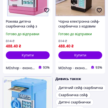
Рожева дитяча
Чорна електронна сейф-
скарбничка сейф з
скарбничка з кодовим
кодовим замком для
замком для зберігання
Готово до відправки
Готово до відправки
грошей електронний
паперових грошей та
пристрій для збереження
дитячих монет МШоп1
814
₴
814
₴
купюр МШоп1
488
.40
₴
488
.40
₴
Купити
Купити
93%
93%
MDshop - економія поруч
MDshop - економія поруч
Дивись також
Дитячий сейф скарбничка
Скарбничка сейф
Дитячі скарбнички