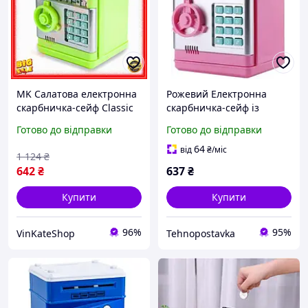
MK Салатова електронна
Рожевий Електронна
скарбничка-сейф Classic
скарбничка-сейф із
Line з кодовим замком
кодовим замком
Готово до відправки
Готово до відправки
для дітей та дорослих
фінансовий PAP10\W
64
від
₴
/міс
1 124
₴
642
₴
637
₴
Купити
Купити
96%
95%
VinKateShop
Tehnopostavka