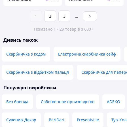
1
2
3
...
Показано 1 - 29 товарів з 600+
Дивись також
Скарбничка з кодом
Електронна скарбничка сейф
Скарбничка з відбитком пальця
Скарбничка для папер
Популярні виробники
Без бренда
Собственное производство
ADEKO
Сувенир-Декор
BeriDari
Presentville
Тур-Ко