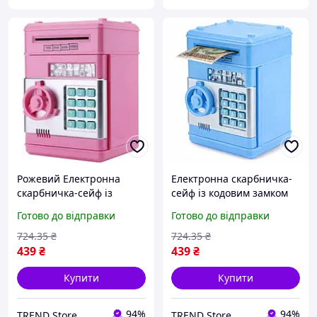
Рожевий Електронна
Електронна скарбничка-
скарбничка-сейф із
сейф із кодовим замком
кодовим замком
Готово до відправки
Готово до відправки
724
.35
₴
724
.35
₴
439
₴
439
₴
Купити
Купити
94%
94%
TREND Store
TREND Store