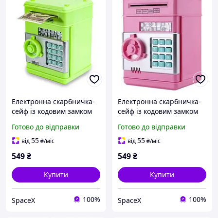
Електронна скарбничка-
Електронна скарбничка-
сейф із кодовим замком
сейф із кодовим замком
салатова
Готово до відправки
Готово до відправки
55
55
від
₴
/міс
від
₴
/міс
549
₴
549
₴
Купити
Купити
100%
100%
SpaceX
SpaceX