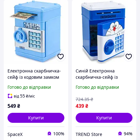
Електронна скарбничка-
Синій Електронна
сейф із кодовим замком
скарбничка-сейф із
кодовим замком
Готово до відправки
Готово до відправки
55
від
₴
/міс
724
.35
₴
549
₴
439
₴
Купити
Купити
100%
94%
SpaceX
TREND Store