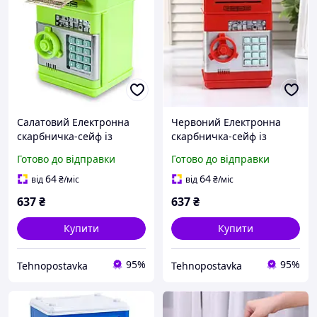
Салатовий Електронна
Червоний Електронна
скарбничка-сейф із
скарбничка-сейф із
кодовим замком
кодовим замком
Готово до відправки
Готово до відправки
64
64
від
₴
/міс
від
₴
/міс
637
₴
637
₴
Купити
Купити
95%
95%
Tehnopostavka
Tehnopostavka