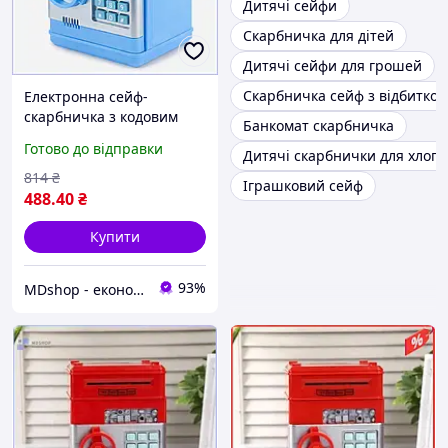
Дитячі сейфи
Скарбничка для дітей
Дитячі сейфи для грошей
Скарбничка сейф з відбитко
Електронна сейф-
скарбничка з кодовим
Банкомат скарбничка
замком для дітей дитячий
Готово до відправки
Дитячі скарбнички для хлопч
сейф з пристроєм для
купюр МШоп1
814
₴
Іграшковий сейф
488
.40
₴
Купити
93%
MDshop - економія поруч