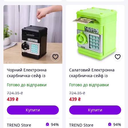
Чорний Електронна
Салатовий Електронна
скарбничка-сейф із
скарбничка-сейф із
кодовим замком
кодовим замком
Готово до відправки
Готово до відправки
724
.35
₴
724
.35
₴
439
₴
439
₴
Купити
Купити
94%
94%
TREND Store
TREND Store