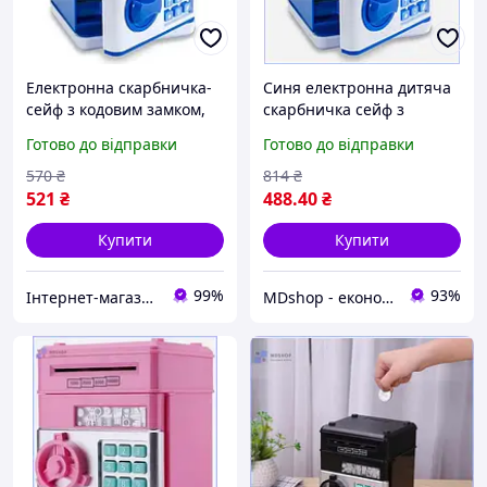
Електронна скарбничка-
Синя електронна дитяча
сейф з кодовим замком,
скарбничка сейф з
19*14*14 см, від 3
кодовим замком та
Готово до відправки
Готово до відправки
батарейок AA, металева,
функцією автоматичного
синя
купюроприймача МШоп1
570
₴
814
₴
521
₴
488
.40
₴
Купити
Купити
99%
93%
Інтернет-магазин TRINTA
MDshop - економія поруч