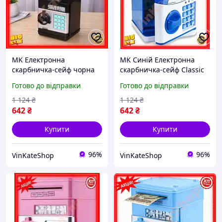
MK Електронна
MK Синій Електронна
скарбничка-сейф чорна
скарбничка-сейф Classic
Classic Line з кодовим
Line з кодовим замком
Готово до відправки
Готово до відправки
замком для зберігання
для дітей та дорослих
грошей та монет сейф
безпечне збері PAP10\W
1 124
₴
1 124
₴
PAP10\W
642
₴
642
₴
Купити
Купити
96%
96%
VinKateShop
VinKateShop