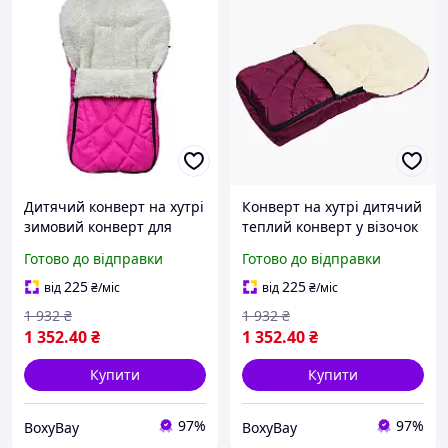
Дитячий конверт на хутрі
Конверт на хутрі дитячий
зимовий конверт для
теплий конверт у візочок
немовлят теплий
зимовий спальник для
Готово до відправки
Готово до відправки
спальник у візочок
немовлят хутряний чохол
конверт кокон для
для малюків
225
225
від
₴
/міс
від
₴
/міс
малюків
1 932
₴
1 932
₴
1 352
.40
₴
1 352
.40
₴
Купити
Купити
97%
97%
BoxyBay
BoxyBay