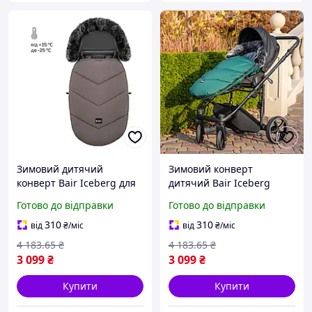
Зимовий дитячий
Зимовий конверт
конверт Bair Iceberg для
дитячий Bair Iceberg
колясок з
зелений для колясок і
Готово до відправки
Готово до відправки
водовідштовхувальною
санчат з вітрозахистом
тканиною та плюшевим
копюшоном для малюка з
310
310
від
₴
/міс
від
₴
/міс
утепленням для малюка
народження до 3 років
4 183
.65
₴
4 183
.65
₴
3 099
₴
3 099
₴
Купити
Купити