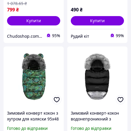
прорізами для ременів
1 078
.65
₴
безпеки
799
₴
490
₴
Купити
Купити
95%
99%
Chudoshop.com.ua
Рудий кіт
Зимовий конверт кокон з
Зимовий конверт-кокон
хутром для коляски 95х48
водонепроникний з
см водонепроникний
хутром для коляски 95 х
Готово до відправки
Готово до відправки
Ricokids SQ-0428
48 см Elmi SQ-0434