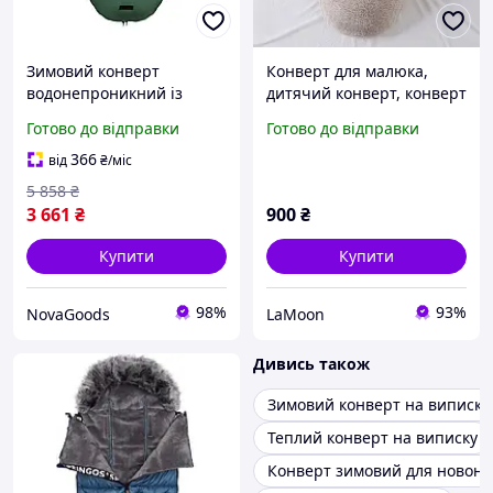
Зимовий конверт
Конверт для малюка,
водонепроникний із
дитячий конверт, конверт
хутром для коляски 95 х
для новонароджених
Готово до відправки
Готово до відправки
48 см Elmi GN-5976
MKD 62 сірий
366
від
₴
/міс
5 858
₴
3 661
₴
900
₴
Купити
Купити
98%
93%
NovaGoods
LaMoon
Дивись також
Зимовий конверт на виписку
Теплий конверт на виписку
Конверт зимовий для новон