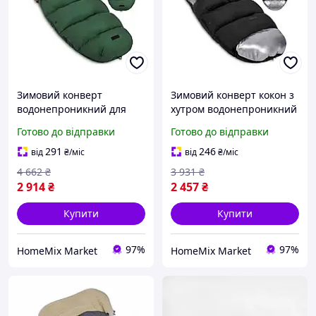
Зимовий конверт
Зимовий конверт кокон з
водонепроникний для
хутром водонепроникний
коляски з хутром 95 х 48
для коляски 95 х 48 см
Готово до відправки
Готово до відправки
см Elmi
Ricokids
291
246
від
₴
/міс
від
₴
/міс
4 662
₴
3 931
₴
2 914
₴
2 457
₴
Купити
Купити
97%
97%
HomeMix Market
HomeMix Market