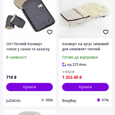
Опт.Теплий Конверт
Конверт на хутрі зимовий
чохол у санки та казаску.
для немовлят теплий
з прорізами під ремені.
дитячий конверт у
В наявності
Готово до відправки
For Kids
візочок хутряний чохол
для прогулянок малюка
225
від
₴
/міс
1 932
₴
710
₴
1 352
.40
₴
Купити
Купити
99%
97%
JuDiKids
BoxyBay