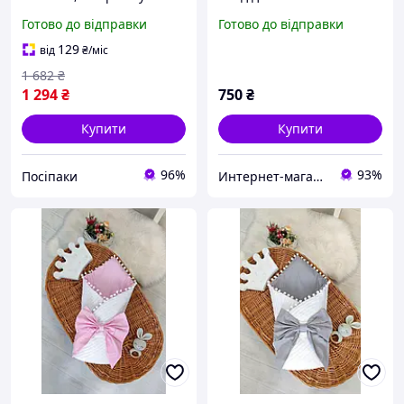
(2880)
прогулянки для малюка
Готово до відправки
Готово до відправки
тканина піке-косичка з
бавовною, колір беж з
129
від
₴
/міс
білим
1 682
₴
1 294
₴
750
₴
Купити
Купити
96%
93%
Посіпаки
Интернет-магазин "GLADYS"