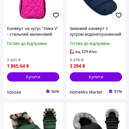
Конверт на хутрі "Умка V"
Зимовий конверт з
- стильний малиновий
хутром водонепроникний
затишок для малюків
для коляски 95х48 см Elmi
Готово до відправки
Готово до відправки
329
від
₴
/міс
2 221
₴
5 270
₴
1 865
.64
₴
3 294
₴
Купити
Купити
96%
97%
Sosiska
HomeMix Market