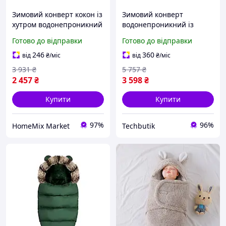
Зимовий конверт кокон із
Зимовий конверт
хутром водонепроникний
водонепроникний із
для коляски 95х48 см Elmi
хутром для коляски 95х48
Готово до відправки
Готово до відправки
см Elmi PS-0441
246
360
від
₴
/міс
від
₴
/міс
3 931
₴
5 757
₴
2 457
₴
3 598
₴
Купити
Купити
97%
96%
HomeMix Market
Techbutik