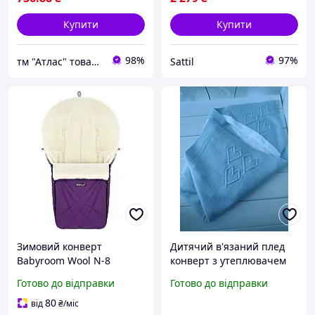
Купити
Купити
98%
97%
тм "Атлас" товари від виробника
Sattil
Зимовий конверт
Дитячий в'язаний плед
Babyroom Wool N-8
конверт з утеплювачем
фіолетовий до -25°C
(хутром), 85х95 см.
Готово до відправки
Готово до відправки
утеплений хутром з
Туреччина
регульованим верхом та
80
від
₴
/міс