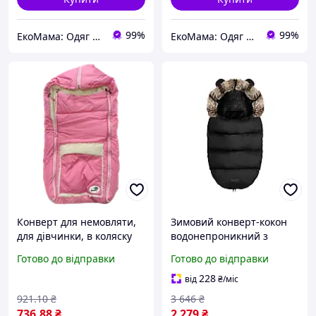
99%
99%
ЕкоМама: Одяг для вагітних, білизна для годування, сумка у пологовий, одяг для новонароджених
ЕкоМама: Одяг для вагітних, білизна для годування, сумка у пологовий, одяг для новонароджених
Конверт для немовляти,
Зимовий конверт-кокон
для дівчинки, в коляску
водонепроникний з
Flav, з натуральним
хутром для коляски 95x48
Готово до відправки
Готово до відправки
хутром 12919
см Elmi FK-0439
228
від
₴
/міс
921
.10
₴
3 646
₴
736
.88
₴
2 279
₴