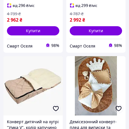
296
299
від
₴
/міс
від
₴
/міс
4 739
₴
4 787
₴
2 962
₴
2 992
₴
Купити
Купити
98%
98%
Смарт Оселя
Смарт Оселя
Конверт дитячий на хутрі
Демісезонний конверт-
"Умка V", колір капучино
плед для виписки та