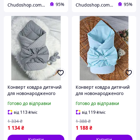
95%
95%
Chudoshop.com.ua
Chudoshop.com.ua
Конверт ковдра дитячий
Конверт ковдра дитячий
для новонародженого
для новонародженого
малюка весна - літо на
малюка на весну або літо
Готово до відправки
Готово до відправки
виписку з пологового
на виписку з пологового
будинку та прогулянок
будинку та прогулянок
113
119
від
₴
/міс
від
₴
/міс
80х80 см зі з'ємним
80х80 см зі
1 334
₴
1 388
₴
1 134
₴
1 188
₴
Купити
Купити