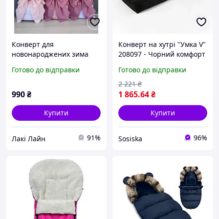
Конверт для
Конверт на хутрі "Умка V"
новонароджених зима
208097 - Чорний комфорт
без мережива
для малюків
Готово до відправки
Готово до відправки
2 221
₴
990
₴
1 865
.64
₴
Купити
Купити
91%
96%
Лакі Лайн
Sosiska