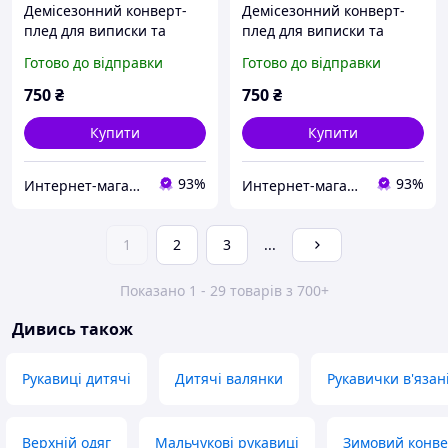
Демісезонний конверт-
Демісезонний конверт-
плед для виписки та
плед для виписки та
прогулянки для малюка
прогулянки для малюка
Готово до відправки
Готово до відправки
тканина піке-косичка з
тканина піке-косичка з
бавовною, колір рожевий
бавовною, колір білий з
750
₴
750
₴
з білим
сірим
Купити
Купити
93%
93%
Интернет-магазин "GLADYS"
Интернет-магазин "GLADYS"
1
2
3
...
Показано 1 - 29 товарів з 700+
Дивись також
Рукавиці дитячі
Дитячі валянки
Рукавички в'язан
Верхній одяг
Мальчукові рукавиці
Зимовий конве