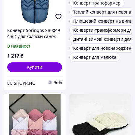
Конверт-трансформер
Теплий конверт для новонар
Плюшевий конверт на випис
Конверти-трансформери для
Конверт Springos SB0049
4 в 1 для коляски санок
Дитячі зимові конверти для
люльки з хутром
В наявності
Конверт для новонароджени
візерунок зигзаг 90 см
Синій (5907719442334)
1 217
₴
Конверт для малюка
Купити
96%
EU SHOPPING