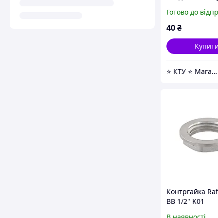
Готово до відп
40
₴
Купит
⭐ КТУ ⭐ Магазин Насосной техники, Водоочистки, Отопления и любой Сантехники ⭐
Контргайка Raf
ВВ 1/2" K01
В наявності