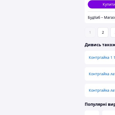
Купит
1
2
Дивись тако
Контргайка 1 
Контргайка ла
Контргайка ла
Популярні в