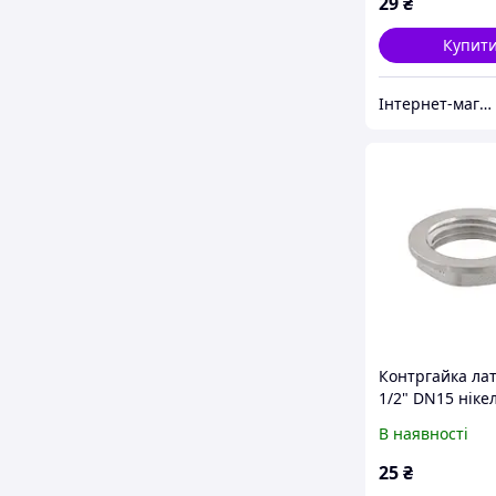
29
₴
Купит
Інтернет-магазин 1Дюйм
Контргайка ла
1/2" DN15 ніке
RAFTEC K01
В наявності
25
₴