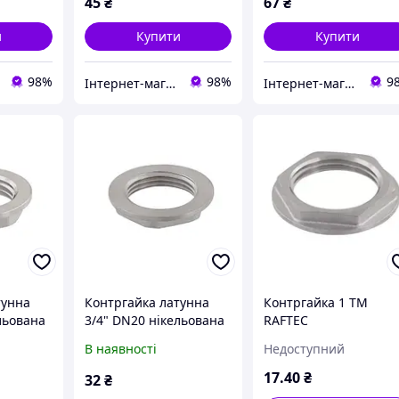
45
₴
67
₴
и
Купити
Купити
98%
98%
9
Інтернет-магазин 1Дюйм
Інтернет-магазин 1Дюйм
тунна
Контргайка латунна
Контргайка 1 ТМ
льована
3/4" DN20 нікельована
RAFTEC
RAFTEC K02
В наявності
Недоступний
17
.40
₴
32
₴