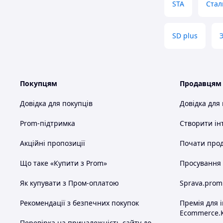
STA
Стал
SD plus
Покупцям
Продавцям
Довідка для покупців
Довідка для
Prom-підтримка
Створити ін
Акційні пропозиції
Почати прод
Що таке «Купити з Prom»
Просування в
Як купувати з Пром-оплатою
Sprava.prom
Рекомендації з безпечних покупок
Премія для 
Ecommerce.
Перевірка на приналежність сайту до