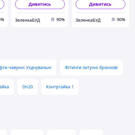
Дивитись
Дивитись
8%
90%
90%
ЗеленкаБУД
ЗеленкаБУД
фти чавунні з'єднувальні
Фітинги латунні бронзові
айка
Dn20
Контргайка 1