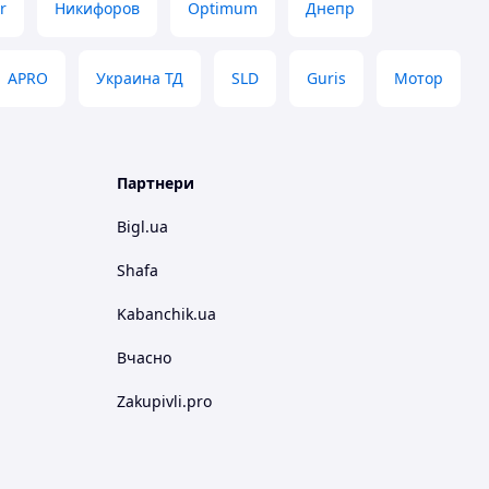
r
Никифоров
Optimum
Днепр
APRO
Украина ТД
SLD
Guris
Мотор
Партнери
Bigl.ua
Shafa
Kabanchik.ua
Вчасно
Zakupivli.pro