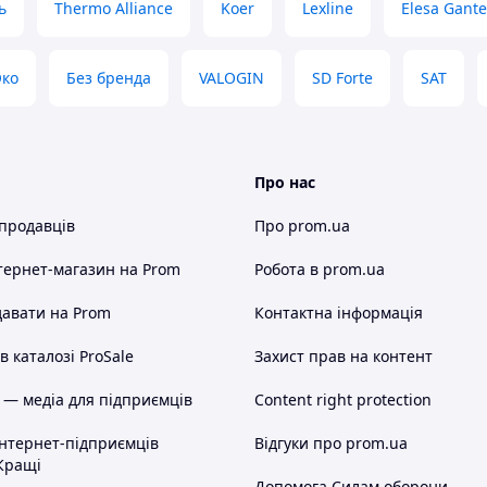
ь
Thermo Alliance
Koer
Lexline
Elesa Gante
Эко
Без бренда
VALOGIN
SD Forte
SAT
Про нас
 продавців
Про prom.ua
тернет-магазин
на Prom
Робота в prom.ua
авати на Prom
Контактна інформація
 каталозі ProSale
Захист прав на контент
 — медіа для підприємців
Content right protection
інтернет-підприємців
Відгуки про prom.ua
Кращі
Допомога Силам оборони