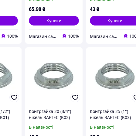
65
.98
₴
43
₴
и
Купити
Купити
100%
100%
10
Магазин сантехніки
Магазин сантехніки
1/2")
Контргайка 20 (3/4")
Контргайка 25 (1")
(K01)
нікель RAFTEC (K02)
нікель RAFTEC (K03)
В наявності
В наявності