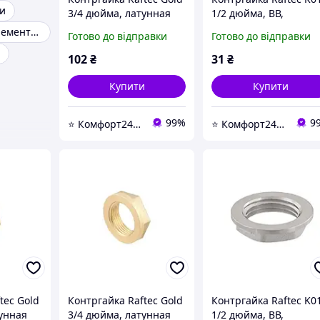
ги
3/4 дюйма, латунная
1/2 дюйма, ВВ,
никелева
З'єднувальні елементи для труб
Готово до відправки
Готово до відправки
102
₴
31
₴
Купити
Купити
99%
9
⭐ Комфорт24 Київ ⭐ Магазин насосів, змішувачів, сантехніки, водоочистки та опалення ⭐
⭐ Комфорт24 Київ ⭐ Магазин насосів, змішувачів, сантехніки, водоочистки та опалення ⭐
tec Gold
Контргайка Raftec Gold
Контргайка Raftec K0
тунная
3/4 дюйма, латунная
1/2 дюйма, ВВ,