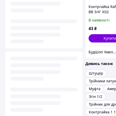
Контргайка Raf
ВВ 3/4" K02
В наявності
43
₴
Купит
БудШоп Хмельницький
Дивись також
Штуцер
Трійники латун
Муфта
Амер
Згін 1/2
Контргайка 1 1