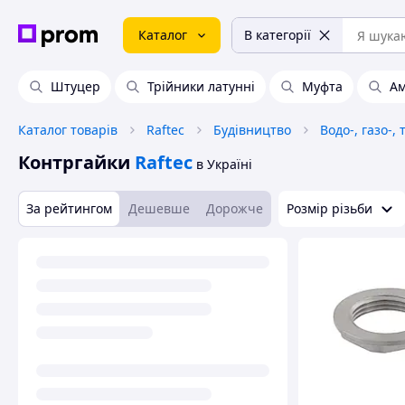
Каталог
В категорії
Штуцер
Трійники латунні
Муфта
Ам
Каталог товарів
Raftec
Будівництво
Водо-, газо-
Контргайки
Raftec
в Україні
За рейтингом
Дешевше
Дорожче
Розмір різьби