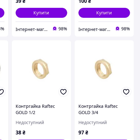
39
₴
100
₴
Купити
Купити
8%
98%
98%
Інтернет-магазин 1Дюйм
Інтернет-магазин 1Дюйм
Контргайка Raftec
Контргайка Raftec
GOLD 1/2
GOLD 3/4
Недоступний
Недоступний
38
₴
97
₴