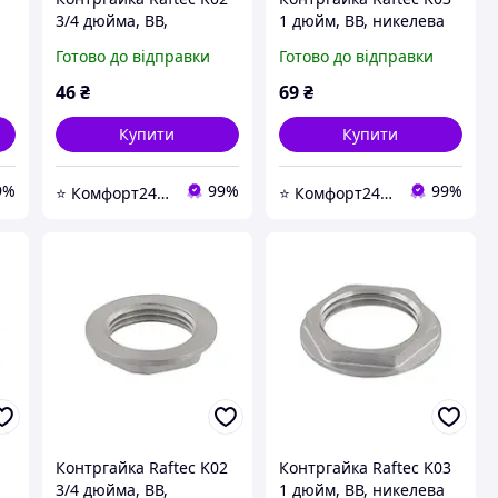
3/4 дюйма, ВВ,
1 дюйм, ВВ, никелева
никелева
Готово до відправки
Готово до відправки
46
₴
69
₴
Купити
Купити
9%
99%
99%
⭐ Комфорт24 Київ ⭐ Магазин насосів, змішувачів, сантехніки, водоочистки та опалення ⭐
⭐ Комфорт24 Київ ⭐ Магазин насосів, змішувачів, сантехніки, водоочистки та опалення ⭐
1
Контргайка Raftec K02
Контргайка Raftec K03
3/4 дюйма, ВВ,
1 дюйм, ВВ, никелева