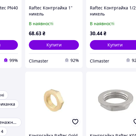
tec PN40
Raftec Контргайка 1"
Raftec Контргайка 1/2
никель
никель
В наявності
В наявності
68
.63
₴
30
.44
₴
и
Купити
Купити
99%
92%
9
Climaster
Climaster
ні
иканка
Трійник для дренажних труб
 4
Контргайка Raftec Gold
Контргайка Raftec K0