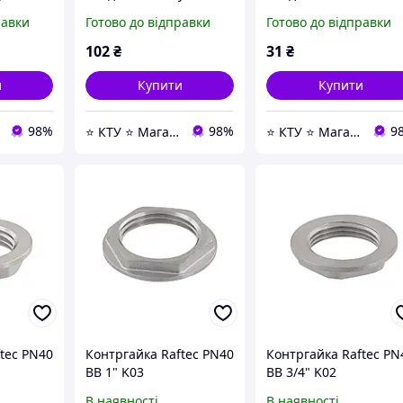
никелева
равки
Готово до відправки
Готово до відправки
102
₴
31
₴
и
Купити
Купити
98%
98%
9
⭐ КТУ ⭐ Магазин Насосной техники, Водоочистки, Отопления и любой Сантехники ⭐
⭐ КТУ ⭐ Магазин Насосной техники, Водоочистки, Отопления и любой Сантехники ⭐
tec PN40
Контргайка Raftec PN40
Контргайка Raftec PN
ВВ 1" K03
ВВ 3/4" K02
В наявності
В наявності