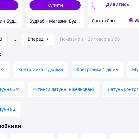
Дивитись
и
Купити
9
СантехСвіт - магазин сантехніки
БудХаб – Магазин Будівельних Товарів
БудХаб – Магазин Будівельних Товарів
3
...
Вперед
Показано 1 - 29 товарів з 50+
ж
1/2
Контргайка 2 дюйми
Контргайка 1 дюйм
Му
тунна 3/4
Фітинги латунні нікельовані
Латунь контрг
тунна 2
иробники