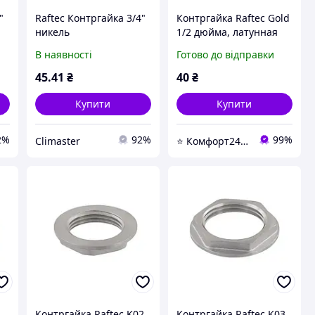
"
Raftec Контргайка 3/4"
Контргайка Raftec Gold
никель
1/2 дюйма, латунная
В наявності
Готово до відправки
45
.41
₴
40
₴
Купити
Купити
2%
92%
99%
Climaster
⭐ Комфорт24 Київ ⭐ Магазин насосів, змішувачів, сантехніки, водоочистки та опалення ⭐
1
Контргайка Raftec K02
Контргайка Raftec K03