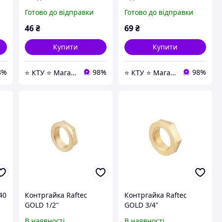
никелева
Готово до відправки
Готово до відправки
46
₴
69
₴
Купити
Купити
8%
98%
98%
⭐ КТУ ⭐ Магазин Насосной техники, Водоочистки, Отопления и любой Сантехники ⭐
⭐ КТУ ⭐ Магазин Насосной техники, Водоочистки, Отопления и любой Сантехники ⭐
40
Контргайка Raftec
Контргайка Raftec
GOLD 1/2"
GOLD 3/4"
В наявності
В наявності