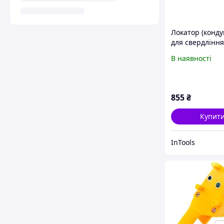
Локатор (конду
для свердління
Shijing P615 Ш
В наявності
локатор для св
отворів
855
₴
Купит
InTools