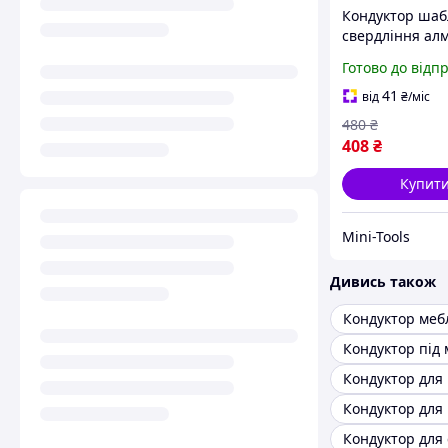
Кондуктор шаб
свердління ал
коронками 4-8
Готово до відп
позиціонер (з 
присоскою)
41
від
₴
/міс
480
₴
408
₴
Купит
Mini-Tools
Дивись також
Кондуктор меб
Кондуктор для 
Кондуктор для