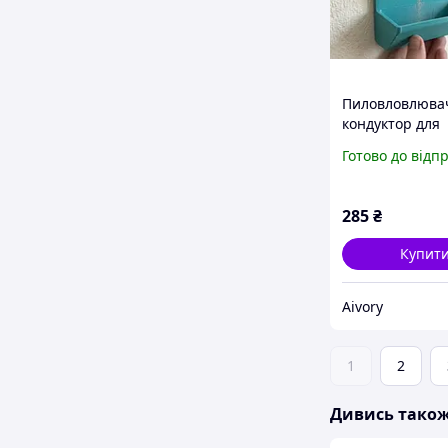
Пиловловлюва
кондуктор для
свердління отв
Готово до відп
стіні з лінійкою
285
₴
Купит
Aivory
1
2
Дивись тако