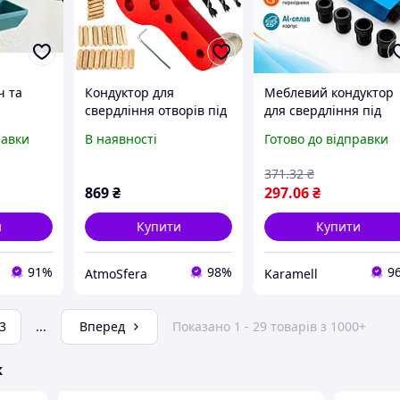
ч та
Кондуктор для
Меблевий кондуктор
свердління отворів під
для свердління під
орів у
шканти Vorfal V07244
косий шуруп 15°
равки
В наявності
Готово до відправки
. Aivory
алюмінієвий сплав 2
отвори 12 мм з
371
.32
₴
перехідниками під 6 
869
₴
297
.06
₴
10 мм розмір
и
Купити
Купити
91%
98%
9
AtmoSfera
Karamell
3
...
Вперед
Показано 1 - 29 товарів з 1000+
ж