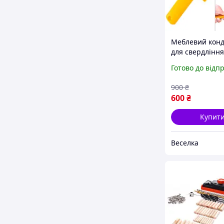
Меблевий конд
для свердління
6 8 10 мм під ф
Готово до відп
для майстрів і
домашніх умел
900
₴
FLAME
600
₴
Купит
Веселка