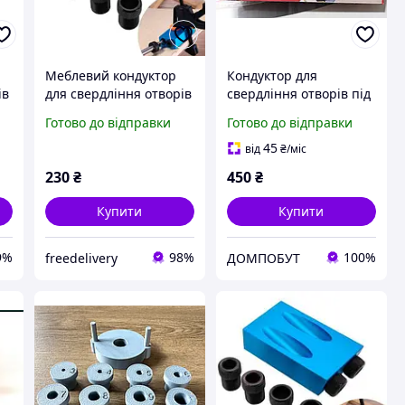
Меблевий кондуктор
Кондуктор для
ів
для свердління отворів
свердління отворів під
м
під косий шуруп під
шкали 12-30 мм.
Готово до відправки
Готово до відправки
кутом
Parkside PUD 30 A1
45
від
₴
/міс
230
₴
450
₴
Купити
Купити
9%
98%
100%
freedelivery
ДОМПОБУТ