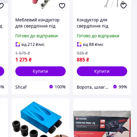
Меблевий кондуктор
Кондуктор для
ід
для свердління під
свердління під
шканти та штифти 6-8-
приховані меблеві
Готово до відправки
Готово до відправки
10 мм рухомий,
петлі YOMO, шаблон
пристрій для
для монтажу петель
212
88
від
₴
/міс
від
₴
/міс
штифтових з'єднань
1 575
₴
935
₴
1 275
₴
885
₴
Купити
Купити
8%
100%
99%
Shcaf
Ворота, шлагбауми, автоматики для воріт. Маркет Оскар