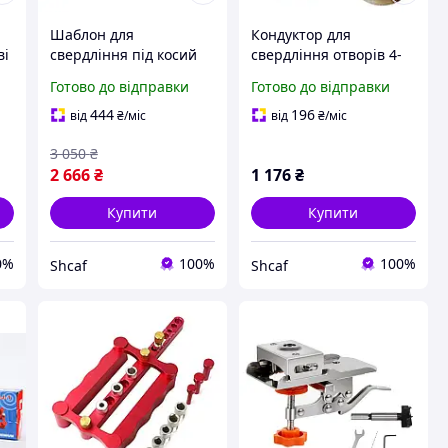
Шаблон для
Кондуктор для
ві
свердління під косий
свердління отворів 4-
шуруп LISCA 15°,
12 мм під кутом 90°,
Готово до відправки
Готово до відправки
он
Кондуктор для
Напрямна свердла під
свердління отвору під
дюбель з алюмінієвого
444
196
від
₴
/міс
від
₴
/міс
кутом
сплаву
3 050
₴
2 666
₴
1 176
₴
Купити
Купити
0%
100%
100%
Shcaf
Shcaf