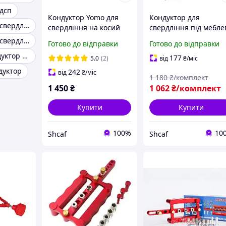
 дсп
Кондуктор Yomo для
Кондуктор для
Кондуктор для свердління отворів
свердління на косий
свердління під мебле
шуруп, система
ручки, Шаблон під
Кондуктор для свердління під петлі
Готово до відправки
Готово до відправки
затискного
меблеві ручки, Шабл
Меблевий кондуктор під конфірмат
пристосування для
для установки ручок
177
5.0
(2)
від
₴
/міс
похилих отворів
дуктор
242
від
₴
/міс
1 180
₴/комплект
1 450
₴
1 062
₴/комплект
Купити
Купити
100%
10
Shcaf
Shcaf