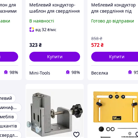
лон для
Меблевий кондуктор-
Меблевий кондуктор
мазними
шаблон для свердління
для свердління під
3 мм
отворів 6 мм, 8 мм, 10
косий шуруп 15° з
равки
В наявності
Готово до відправки
однією
мм
перехідниками для
свердел 6 8 10 мм
32
від
₴
/міс
FLAME
858
₴
323
₴
572
₴
и
Купити
Купити
98%
98%
9
Mini-Tools
Веселка
левий
Кондуктор під минификс
меблів
 шкантів
Кондуктор для свердління під конфірмат