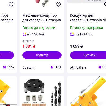
ктор)
Меблевий кондуктор
Кондуктор для
 отворів
для свердління отворів
свердління отворів п
аблон-
LEX LXSCDJ-1
шканти LEX LXSCDJ-1
Готово до відправки
Готово до відправки
ердління
Польща
108
183
від
₴
/міс
від
₴
/міс
1 287
₴
1 081
₴
1 099
₴
и
Купити
Купити
95%
99%
9
Custom
AtmoSfera