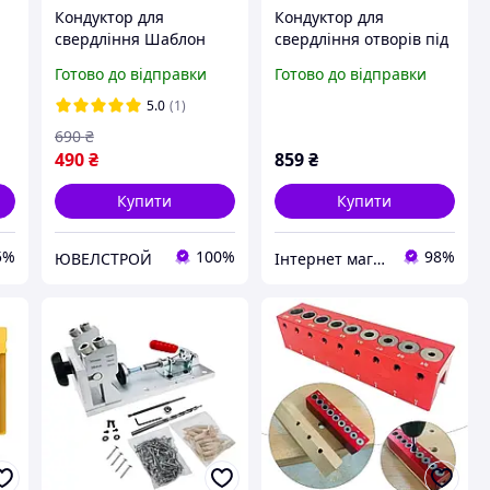
Кондуктор для
Кондуктор для
свердління Шаблон
свердління отворів під
регульований з двома
шканти Vorfal V07244
Готово до відправки
Готово до відправки
присосками Ø 4-83 мм
5.0
(1)
690
₴
490
₴
859
₴
Купити
Купити
5%
100%
98%
ЮВЕЛСТРОЙ
Інтернет магазин " Korvet "