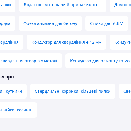
лгарки
Видаткові матеріали й приналежності
Домашні
ердла
Фреза алмазна для бетону
Стійки для УШМ
вердління
Кондуктор для свердління 4-12 мм
Кондукт
свердління отворів у металі
Кондуктор для ремонту та мо
егорії
и і кутники
Свердлильні коронки, кільцеві пилки
Све
лінійки, косинці