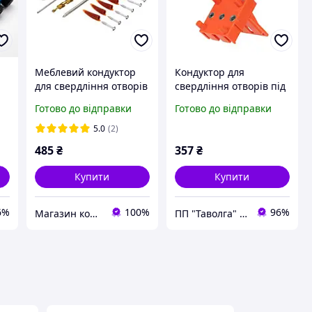
Меблевий кондуктор
Кондуктор для
для свердління отворів
свердління отворів під
під косий шуруп під
шканти Dnipro-M 6-10
Готово до відправки
Готово до відправки
кутом
мм
5.0
(2)
8
485
₴
357
₴
Купити
Купити
6%
100%
96%
Магазин корисних інструментів APtools
ПП "Таволга" - магазин запчастин та інструментів