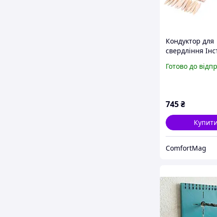
Кондуктор для
свердління Ін
для дюбельног
Готово до відп
з'єднання Kraf
KD10571
745
₴
Купит
ComfortMag