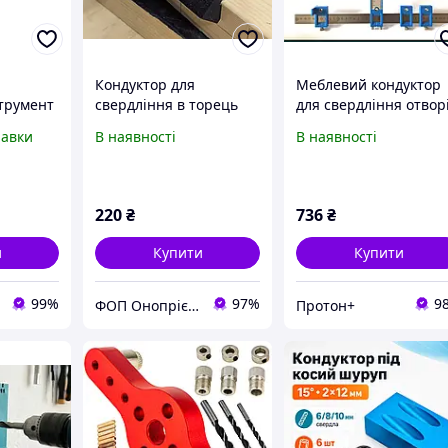
Кондуктор для
Меблевий кондуктор
струмент
свердління в торець
для свердління отвор
о
равки
В наявності
В наявності
t&Dele
220
₴
736
₴
и
Купити
Купити
99%
97%
9
ФОП Онопрієнко М.П.
Протон+