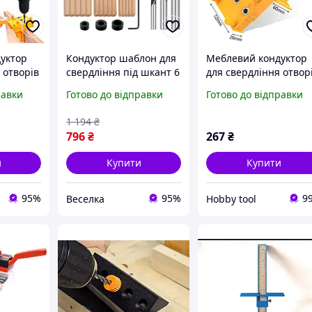
уктор
Кондуктор шаблон для
Меблевий кондуктор
 отворів
свердління під шкант 6
для свердління отвор
урнітуру
8 10 мм для меблів і
під фурнітуру 6 8 10м
равки
Готово до відправки
Готово до відправки
деревооброблення
ьців
точний зручний
1 194
₴
інструмент FLAME
796
₴
267
₴
и
Купити
Купити
95%
95%
9
Веселка
Hobby tool