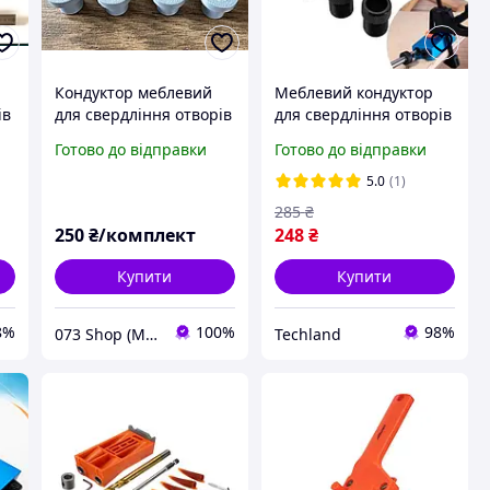
Кондуктор меблевий
Меблевий кондуктор
ів
для свердління отворів
для свердління отворів
під косий шуруп під
Готово до відправки
Готово до відправки
кутом, 2 отвори по 12
мм, кут нахилу 15°
5.0
(1)
285
₴
250
₴/комплект
248
₴
Купити
Купити
8%
100%
98%
073 Shop (Магазин 073)
Techland