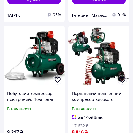
95%
91%
TAIPIN
Інтернет Магазин "StepShop"
Побутовий компресор
Поршневий повітряний
повітряний, Повітряні
компресор високого
компресори на 220 вольт,
тиску, Компресор
В наявності
В наявності
Компресори поршневі
масляний електричний,
стаціонарні, XXK
Компресори повітряні
1469
від
₴
/міс
масляні, CQS
17 632
₴
9 217
₴
8 816
₴