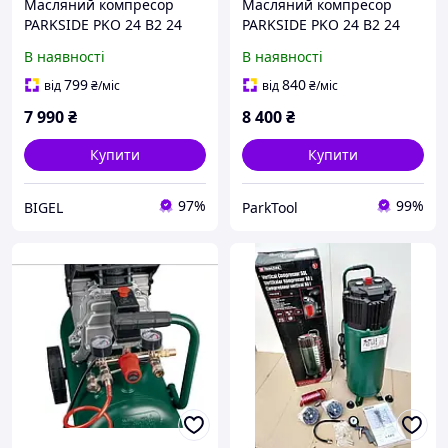
Масляний компресор
Масляний компресор
PARKSIDE PKO 24 B2 24
PARKSIDE PKO 24 B2 24
літри 1.8 кВт 10 бар
літри 1.8 кВт 10 бар
В наявності
В наявності
799
840
від
₴
/міс
від
₴
/міс
7 990
₴
8 400
₴
Купити
Купити
97%
99%
BIGEL
ParkTool