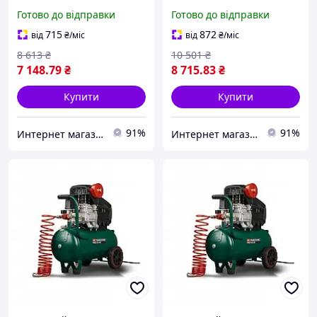
(099112445) DOM
Готово до відправки
Готово до відправки
715
872
від
₴
/міс
від
₴
/міс
8 613
₴
10 501
₴
7 148
.79
₴
8 715
.83
₴
Купити
Купити
91%
91%
Интернет магазин "Домовичок"
Интернет магазин "Домовичок"