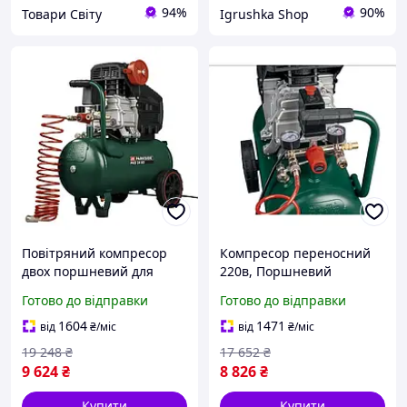
94%
90%
Товари Світу
Igrushka Shop
Повітряний компресор
Компресор переносний
двох поршневий для
220в, Поршневий
фарбування авто,
повітряний компресор,
Готово до відправки
Готово до відправки
Компресор поршневий,
Пересувний поршневий
Компресор побутовий
компресор, MTS
1604
1471
від
₴
/міс
від
₴
/міс
електричний, FBK
19 248
₴
17 652
₴
9 624
₴
8 826
₴
Купити
Купити