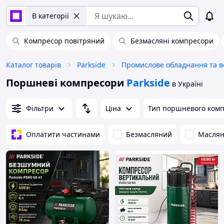
В категорії
Компресор повітряний
Безмасляні компресори
Каталог товарів
Parkside
Поршневі компресори
Parkside
в Україні
Фільтри
Ціна
Тип поршневого комп
Оплатити частинами
Безмасляний
Масля