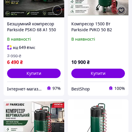
Безшумний компресор
Компресор 1500 Вт
Parkside PSKO 68 A1 550
Parkside PVKO 50 B2
Вт 6 л 8 Бар 75 л/хв
вертикальний
В наявності
В наявності
безолійний
безмасляний 50 л 10 бар
649
від
₴
/міс
7 990
₴
6 490
₴
10 900
₴
Купити
Купити
97%
100%
Інтернет-магазин "МаркТех"
BestShop