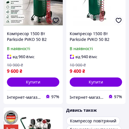
Компресор 1500 Вт
Компресор 1500 Вт
Parkside PVKO 50 B2
Parkside PVKO 50 B2
вертикальний
вертикальний
В наявності
В наявності
безмасляний 50 л 10 бар
безмасляний 50 л 10 бар
960
940
від
₴
/міс
від
₴
/міс
10 900
₴
10 900
₴
9 600
₴
9 400
₴
Купити
Купити
97%
97%
Інтернет-магазин "МаркТех"
Інтернет-магазин "МаркТех"
Дивись також
Компресор повітряний