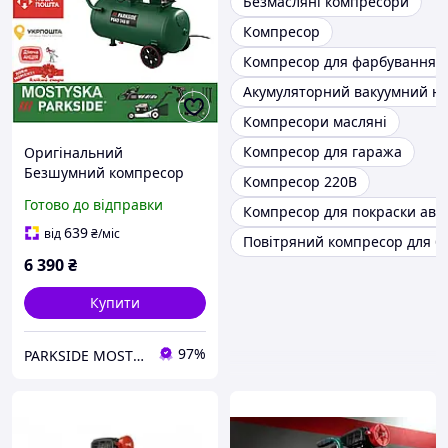
Безмасляні компресори
Компресор
Компресор для фарбування
Акумуляторний вакуумний на
Компресори масляні
Компресор для гаража
Оригінальний
Безшумний компресор
Компресор 220В
PARKSIDE PSKO 248 B1 24
Готово до відправки
Компресор для покраски авт
л, безмасляний
компресор парксайд 24л,
639
від
₴
/міс
Повітряний компресор для б
6 390
₴
Купити
97%
PARKSIDE MOSTYSKA