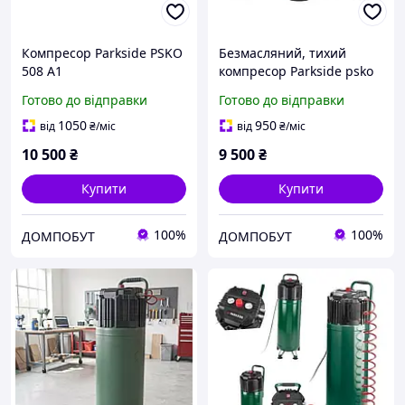
Компресор Parkside PSKO
Безмасляний, тихий
508 A1
компресор Parkside psko
68 a1 6 л 8 бар
Готово до відправки
Готово до відправки
1050
950
від
₴
/міс
від
₴
/міс
10 500
₴
9 500
₴
Купити
Купити
100%
100%
ДОМПОБУТ
ДОМПОБУТ