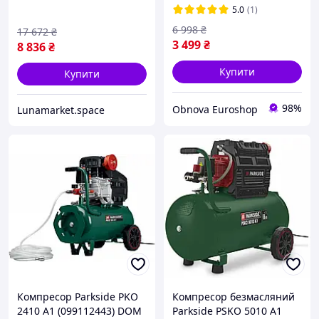
пересувний, QLL
5.0
(1)
6 998
₴
17 672
₴
3 499
₴
8 836
₴
Купити
Купити
98%
Obnova Euroshop
Lunamarket.space
Компресор Parkside PKO
Компресор безмасляний
2410 A1 (099112443) DOM
Parkside PSKO 5010 A1