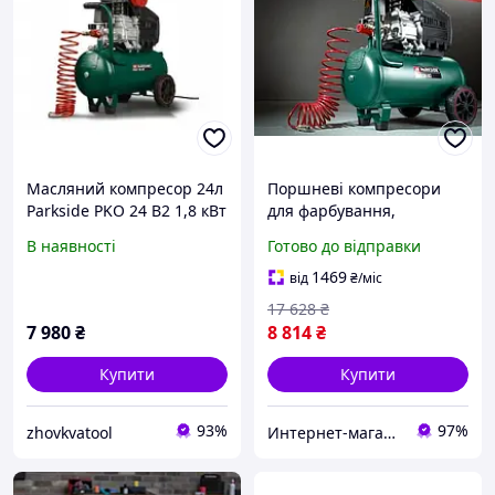
Масляний компресор 24л
Поршневі компресори
Parkside PKO 24 B2 1,8 кВт
для фарбування,
Компресор електричний
В наявності
Готово до відправки
поршневий, Побутовий
компресор д Готово до
1469
від
₴
/міс
відправки
17 628
₴
7 980
₴
8 814
₴
Купити
Купити
93%
97%
zhovkvatool
Интернет-магазин "АТМ"