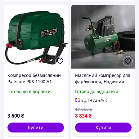
Компресор безмасляний
Масляний компресор для
Parkside PKS 1100 A1
фарбування, Надійний
1100W 8 бар настінний з
компресор, Компресор
Готово до відправки
Готово до відправки
шлангом і пістолетом
повітряний для
пневматичного
1472
від
₴
/міс
інструменту, RYH
17 668
₴
3 600
₴
8 834
₴
Купити
Купити