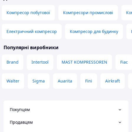
Компресор побутової
Компресори промислові
Ко
Електричний компресор
Компресор для будинку
Популярні виробники
Brand
Intertool
MAST KOMPRESSOREN
Fiac
Walter
Sigma
Auarita
Fini
Airkraft
Покупцям
Продавцям