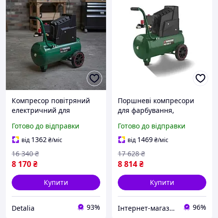
Компресор повітряний
Поршневі компресори
електричний для
для фарбування,
пневмоінструмента,
Компресор електричний
Готово до відправки
Готово до відправки
Компресор побутовий
поршневий, Побутовий
повітряний електричний
компресор д Доставка по
1362
1469
від
₴
/міс
від
₴
/міс
220в, TBX
Україні
16 340
₴
17 628
₴
8 170
₴
8 814
₴
Купити
Купити
93%
96%
Detalia
Інтернет-магазин "Little Sam"