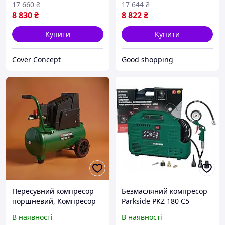
17 660
₴
17 644
₴
тиску, FRC
XMU
8 830
₴
8 822
₴
Купити
Купити
Cover Concept
Good shopping
Пересувний компресор
Безмасляний компресор
поршневий, Компресор
Parkside PKZ 180 C5
для фарбування машини,
1100Вт 8 Bar
В наявності
В наявності
Компресор повітряний