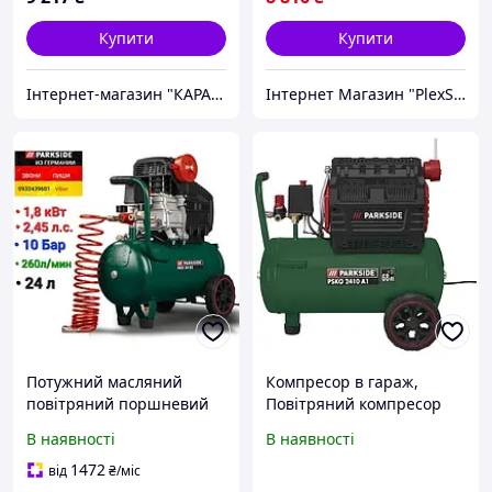
Купити
Купити
Інтернет-магазин "КАРАПУЗИК"
Інтернет Магазин "PlexStore"
Потужний масляний
Компресор в гараж,
повітряний поршневий
Повітряний компресор
компресор, Компресор
для фарбування авто,
В наявності
В наявності
для порошкового
Масляний повітряний
фарбування, Компресор
компресор, Компресор
1472
від
₴
/міс
повітряний високого
повітряний на 220 вольт,