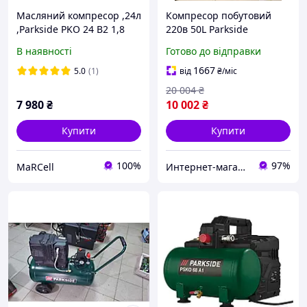
Масляний компресор ,24л
Компресор побутовий
,Parkside PKO 24 B2 1,8
220в 50L Parkside
кВт
(Німеччина), Потужний
В наявності
Готово до відправки
безоливний компресор,
Потужні Готово до
1667
5.0
(1)
від
₴
/міс
відправки
20 004
₴
7 980
₴
10 002
₴
Купити
Купити
100%
97%
MaRCell
Интернет-магазин "АТМ"