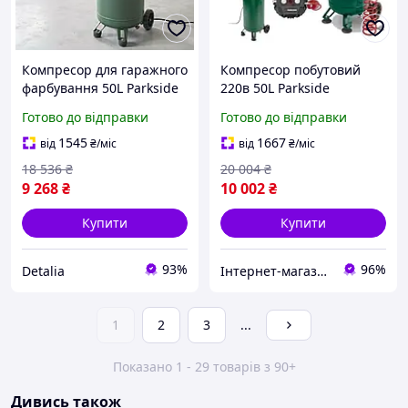
Компресор для гаражного
Компресор побутовий
фарбування 50L Parkside
220в 50L Parkside
(Німеччина),
(Німеччина), Потужний
Готово до відправки
Готово до відправки
Професійний компресор,
безоливний компресор,
Компресор повітряний
Потужні Доставка по
1545
1667
від
₴
/міс
від
₴
/міс
220 вольт, TBX
Україні
18 536
₴
20 004
₴
9 268
₴
10 002
₴
Купити
Купити
93%
96%
Detalia
Інтернет-магазин "Little Sam"
1
2
3
...
Показано 1 - 29 товарів з 90+
Дивись також