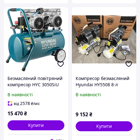
Безмасляний повітряний
Компресор безмасляний
компресор HYC 3050SiU
Hyundai HY5508 8-л
Hyundai
Прямий Привід 0,75 К.С.
В наявності
В наявності
2578
від
₴
/міс
15 470
₴
9 152
₴
Купити
Купити