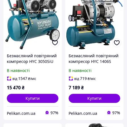
Безмасляний повітряний
Безмасляний повітряний
компресор HYC 3050SiU
компресор HYC 1406S
Hyundai
Hyundai
В наявності
В наявності
1547
719
від
₴
/міс
від
₴
/міс
15 470
₴
7 189
₴
Купити
Купити
97%
97%
Pelikan.com.ua
Pelikan.com.ua