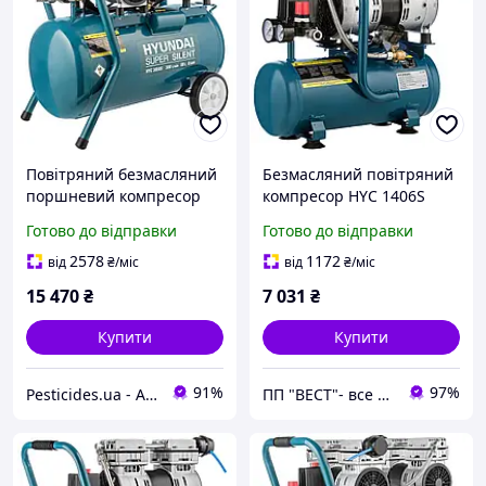
Повітряний безмасляний
Безмасляний повітряний
поршневий компресор
компресор HYC 1406S
Hyundai модель HYC
Hyundai
Готово до відправки
Готово до відправки
3050SiU для надійної
роботи 13a-HYC 3050SiU
2578
1172
від
₴
/міс
від
₴
/міс
15 470
₴
7 031
₴
Купити
Купити
91%
97%
Pesticides.ua - Аграрна продукція і не тільки !!!
ПП "ВЕСТ"- все для зварки, спецодяг та взуття, пожежна безпека, покрівельні матеріали.