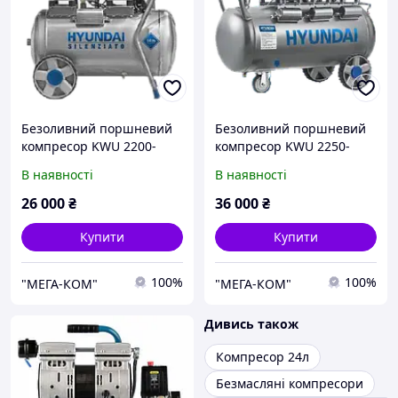
Безоливний поршневий
Безоливний поршневий
компресор KWU 2200-
компресор KWU 2250-
50LT
100LT
В наявності
В наявності
26 000
₴
36 000
₴
Купити
Купити
100%
100%
"МЕГА-КОМ"
"МЕГА-КОМ"
Дивись також
Компресор 24л
Безмасляні компресори