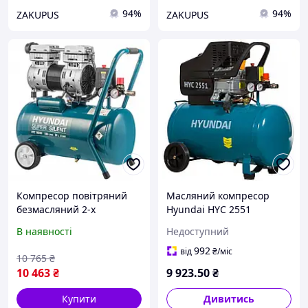
94%
94%
ZAKUPUS
ZAKUPUS
Компресор повітряний
Масляний компресор
безмасляний 2-х
Hyundai HYC 2551
поршневий Hyundai HYC
В наявності
Недоступний
1824S 1000Вт 180 л/хв
992
від
₴
/міс
10 765
₴
10 463
₴
9 923
.50
₴
Купити
Дивитись