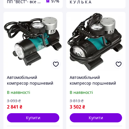
97%
ПП "ВЕСТ"- все для зварки, спецодяг та взуття, пожежна безпека, покрівельні матеріали.
К У Л Ь К А
Автомобільний
Автомобільний
компресор поршневий
компресор поршневий
Hyundai HY 1645 із
Hyundai HY 1765 65 л/хв з
В наявності
В наявності
чохлом
ліхтариком
3 093
₴
3 813
₴
2 841
₴
3 502
₴
Купити
Купити