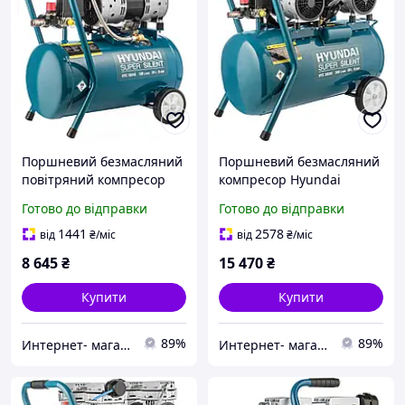
Поршневий безмасляний
Поршневий безмасляний
повітряний компресор
компресор Hyundai
Hyundai HYC 1824SiU для
модель HYC 3050SiU для
Готово до відправки
Готово до відправки
тривалої роботи (артикул
повітряних робіт
13a)
1441
2578
від
₴
/міс
від
₴
/міс
8 645
₴
15 470
₴
Купити
Купити
89%
89%
Интернет- магазин "AKB-OK"
Интернет- магазин "AKB-OK"