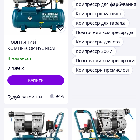
Компресор для фарбування
Компресори масляні
Компресор для гаража
Повітряний компресор для б
Компресори для сто
ПОВІТРЯНИЙ
КОМПРЕСОР HYUNDAI
Компресор 300 л
HYC 1406S
В наявності
Повітряний компресор німе
7 189
₴
Компресори промислові
Купити
94%
Будуй разом з нами