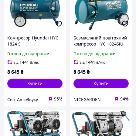
Компресор Hyundai HYC
Безмасляний повітряний
1824 S
компресор HYC 1824SiU
Hyundai
Готово до відправки
Готово до відправки
1441
1441
від
₴
/міс
від
₴
/міс
8 645
₴
8 645
₴
Купити
Купити
95%
94%
Світ АвтоЗвуку
NICEGARDEN