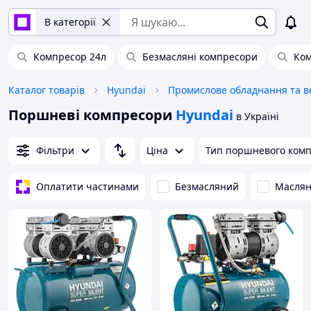
В категорії
Компресор 24л
Безмасляні компресори
Ком
Каталог товарів
Hyundai
Поршневі компресори
Hyundai
в Україні
Фільтри
Ціна
Тип поршневого комп
Оплатити частинами
Безмасляний
Масля