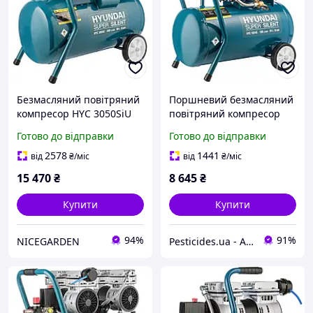
Безмасляний повітряний
Поршневий безмасляний
компресор HYC 3050SiU
повітряний компресор
Hyundai
Hyundai модель HYC
Готово до відправки
Готово до відправки
1824SiU 13a для
професійного
2578
1441
від
₴
/міс
від
₴
/міс
використання
15 470
₴
8 645
₴
Купити
Купити
94%
91%
NICEGARDEN
Pesticides.ua - Аграрна продукція і не тільки !!!