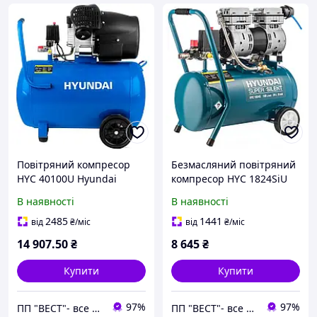
Повітряний компресор
Безмасляний повітряний
HYC 40100U Hyundai
компресор HYC 1824SiU
Hyundai
В наявності
В наявності
2485
1441
від
₴
/міс
від
₴
/міс
14 907
.50
₴
8 645
₴
Купити
Купити
97%
97%
ПП "ВЕСТ"- все для зварки, спецодяг та взуття, пожежна безпека, покрівельні матеріали.
ПП "ВЕСТ"- все для зварки, спецодяг та взуття, пожежна безпека, покрівельні матеріали.