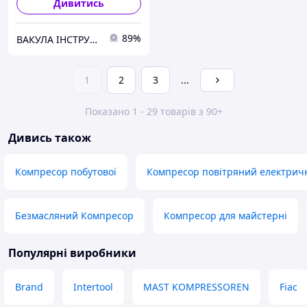
Дивитись
89%
ВАКУЛА ІНСТРУМЕНТ
1
2
3
...
Показано 1 - 29 товарів з 90+
Дивись також
Компресор побутової
Компресор повітряний електрич
Безмасляний Компресор
Компресор для майстерні
Популярні виробники
Brand
Intertool
MAST KOMPRESSOREN
Fiac