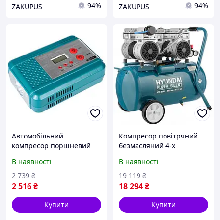
94%
94%
ZAKUPUS
ZAKUPUS
Автомобільний
Компресор повітряний
компресор поршневий
безмасляний 4-х
Hyundai HY 1540 100Вт
поршневий Hyundai HYC
В наявності
В наявності
3050S 2000Вт 300 л/хв
2 739
₴
19 119
₴
2 516
₴
18 294
₴
Купити
Купити