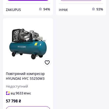
94%
93%
ZAKUPUS
inHot
Повітряний компресор
HYUNDAI HYC 55250W3
масляний
Недоступний
9633
від
₴
/міс
57 798
₴