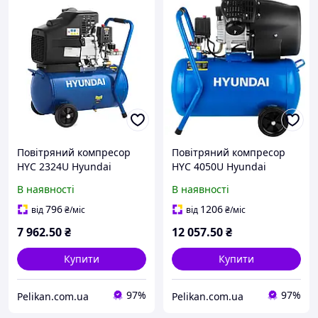
Повітряний компресор
Повітряний компресор
HYC 2324U Hyundai
HYC 4050U Hyundai
В наявності
В наявності
796
1206
від
₴
/міс
від
₴
/міс
7 962
.50
₴
12 057
.50
₴
Купити
Купити
97%
97%
Pelikan.com.ua
Pelikan.com.ua