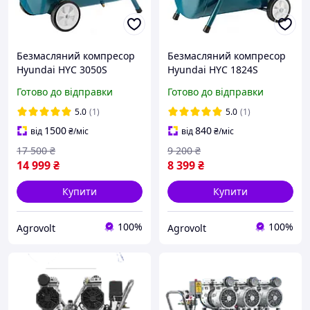
Безмасляний компресор
Безмасляний компресор
Hyundai HYC 3050S
Hyundai HYC 1824S
Готово до відправки
Готово до відправки
5.0
(1)
5.0
(1)
1500
840
від
₴
/міс
від
₴
/міс
17 500
₴
9 200
₴
14 999
₴
8 399
₴
Купити
Купити
100%
100%
Agrovolt
Agrovolt