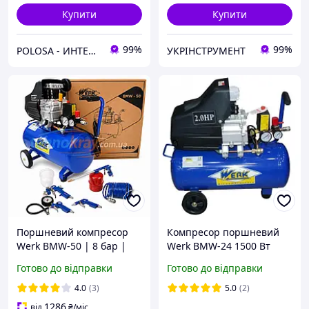
Купити
Купити
99%
99%
POLOSA - ИНТЕРНЕТ-МАГАЗИН ТОВАРОВ ДЛЯ СТРОИТЕЛЬСТВА, САДА И ДОМА
УКРІНСТРУМЕНТ
Поршневий компресор
Компресор поршневий
Werk BMW-50 | 8 бар |
Werk BMW-24 1500 Вт
1.9 кВт | вхід: 206 л/хв |
повітряний компресор
Готово до відправки
Готово до відправки
рес-р 50 л | Пневмонабір
для пневмоінструментів
з 5 предметів
4.0
(3)
5.0
(2)
1286
від
₴
/міс