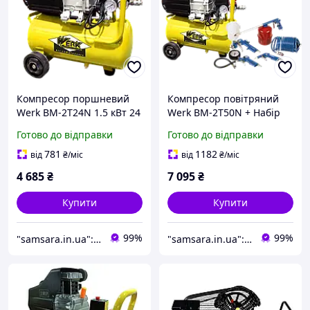
Компресор поршневий
Компресор повітряний
Werk BM-2Т24N 1.5 кВт 24
Werk BM-2T50N + Набір
л Повітряний компресор
пневмоінструментів
Готово до відправки
Готово до відправки
поршневий
Повітряний компресор
поршневий на 50 л
781
1182
від
₴
/міс
від
₴
/міс
4 685
₴
7 095
₴
Купити
Купити
99%
99%
"samsara.in.ua": Інтернет-магазин інструментів, садової та побутової техніки
"samsara.in.ua": Інтернет-магазин інструментів, садової та побутової техніки