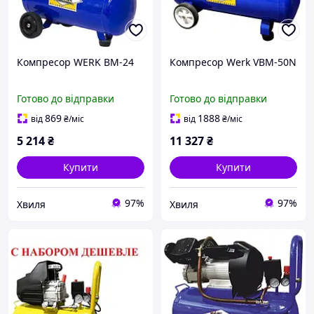
Компресор WERK BM-24
Компресор Werk VBM-50N
Готово до відправки
Готово до відправки
869
1888
від
₴
/міс
від
₴
/міс
5 214
₴
11 327
₴
Купити
Купити
97%
97%
Хвиля
Хвиля