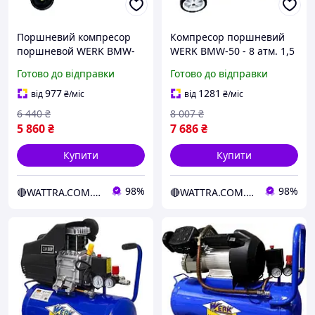
Поршневий компресор
Компресор поршневий
поршневой WERK BMW-
WERK BMW-50 - 8 атм. 1,5
24 - 8 атм. 1,5 кВт, вхід:
кВт, вхід: 200 л/хв,
Готово до відправки
Готово до відправки
200 л/хв, ресивер 24 л.
ресивер 50 л.
977
1281
від
₴
/міс
від
₴
/міс
6 440
₴
8 007
₴
5 860
₴
7 686
₴
Купити
Купити
98%
98%
🔴WATTRA.COM.UA - справа техніки...
🔴WATTRA.COM.UA - справа техніки...