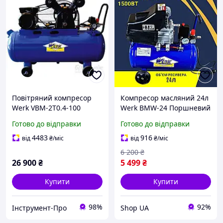
Повітряний компресор
Компресор масляний 24л
Werk VBM-2T0.4-100
Werk BMW-24 Поршневий
компресор 1500Вт
Готово до відправки
Готово до відправки
Повітряний компресор
продуктивністю 200л/хв
4483
916
від
₴
/міс
від
₴
/міс
6 200
₴
26 900
₴
5 499
₴
Купити
Купити
98%
92%
Інструмент-Про
Shop UA