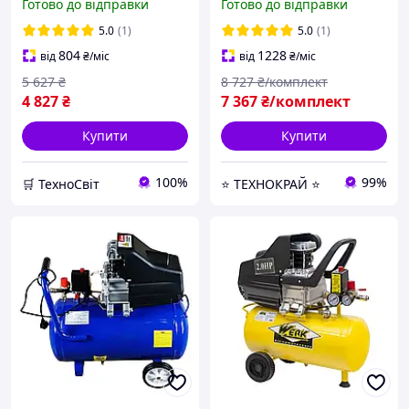
Готово до відправки
Готово до відправки
рес-р 24 л | Гарантія 12
| Пневмонабір 5
міс
предметів
5.0
(1)
5.0
(1)
804
1228
від
₴
/міс
від
₴
/міс
5 627
₴
8 727
₴/комплект
4 827
₴
7 367
₴/комплект
Купити
Купити
100%
99%
🛒 ТехноСвіт
⭐ ТЕХНОКРАЙ ⭐