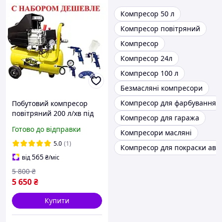
Компресор 50 л
Компресор повітряний
Компресор
Компресор 24л
Компресор 100 л
Безмасляні компресори
Компресор для фарбування
Побутовий компресор
повітряний 200 л/хв під
Компресор для гаража
час тиску 8 барів Werk
Готово до відправки
Компресори масляні
BM-2Т24N з Набором 4
пневмоінструментів
5.0
(1)
Компресор для покраски авт
565
від
₴
/міс
5 800
₴
5 650
₴
Купити