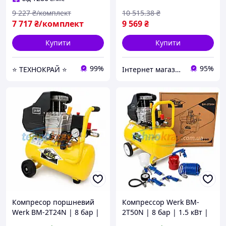
9 227
₴/комплект
10 515
.38
₴
7 717
₴/комплект
9 569
₴
Купити
Купити
99%
95%
⭐ ТЕХНОКРАЙ ⭐
Інтернет магазин 🛠 Men’s Tool
Компресор поршневий
Компрессор Werk BM-
Werk BM-2T24N | 8 бар |
2T50N | 8 бар | 1.5 кВт |
1.5 кВт | вхід: 200 л/хв |
вход: 200 л/хв | рес-р 50 л