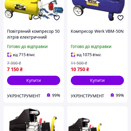
Повітряний компресор 50
Компресор Werk VBM-50N
літрів електричний
побутовий, пересувний
Готово до відправки
Готово до відправки
Werk BM-2T50N з
Набором 5
715
1075
від
₴
/міс
від
₴
/міс
пневмоінструментів
7 300
₴
11 500
₴
7 150
₴
10 750
₴
Купити
Купити
99%
99%
УКРІНСТРУМЕНТ
УКРІНСТРУМЕНТ