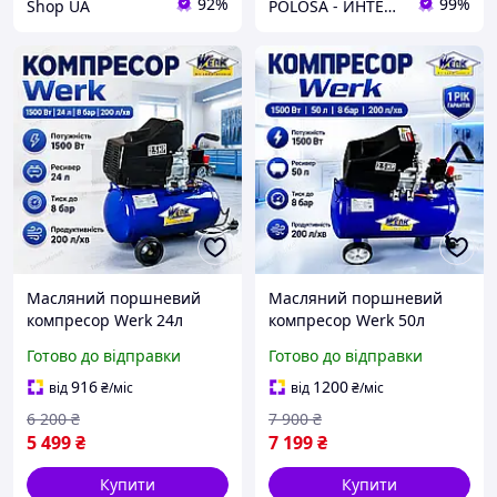
92%
99%
Shop UA
POLOSA - ИНТЕРНЕТ-МАГАЗИН ТОВАРОВ ДЛЯ СТРОИТЕЛЬСТВА, САДА И ДОМА
Масляний поршневий
Масляний поршневий
компресор Werk 24л
компресор Werk 50л
1500Вт 200л/хв 8бар
1500Вт 200л/хв 8бар
Готово до відправки
Готово до відправки
Повітряний пересувний з
Повітряний пересувний
поршнем 47мм для
коаксіальний для
916
1200
від
₴
/міс
від
₴
/міс
фарбування та
фарбування та СТО
6 200
₴
7 900
₴
підкачування
5 499
₴
7 199
₴
Купити
Купити