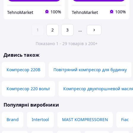
100%
100%
TehnoMarket
TehnoMarket
1
2
3
...
Показано 1 - 29 товарів з 200+
Дивись також
Компресор 220В
Повітряний компресор для будинку
Компресор 220 вольт
Компресор двухпоршневой масл
Популярні виробники
Brand
Intertool
MAST KOMPRESSOREN
Fiac