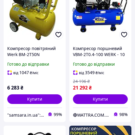
Компресор повітряний
Компресор поршневий
Werk BM-2T50N
VBM-2T0.4-100 WERK - 10
Одноступінчастий
атм. 2,2 кВт, вхід: 420 л/
Готово до відправки
Готово до відправки
поршневий компресор
хв., ресивер 100 л.
1047
3549
від
₴
/міс
від
₴
/міс
24 196
₴
6 283
₴
21 292
₴
Купити
Купити
99%
98%
"samsara.in.ua": Інтернет-магазин інструментів, садової та побутової техніки
🔴WATTRA.COM.UA - справа техніки...