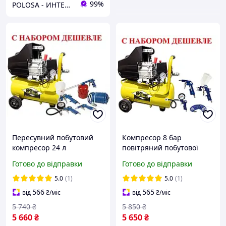
99%
POLOSA - ИНТЕРНЕТ-МАГАЗИН ТОВАРОВ ДЛЯ СТРОИТЕЛЬСТВА, САДА И ДОМА
Пересувний побутовий
Компресор 8 бар
компресор 24 л
повітряний побутової
повітряний
Werk BM-2Т24N для СТО,
Готово до відправки
Готово до відправки
прямопривідний Werk
гаража з Набором
BM-2Т24N з Набором 5
пневмоінструменту на 4
5.0
(1)
5.0
(1)
пневмоінструментів
предмета!
566
565
від
₴
/міс
від
₴
/міс
5 740
₴
5 850
₴
5 660
₴
5 650
₴