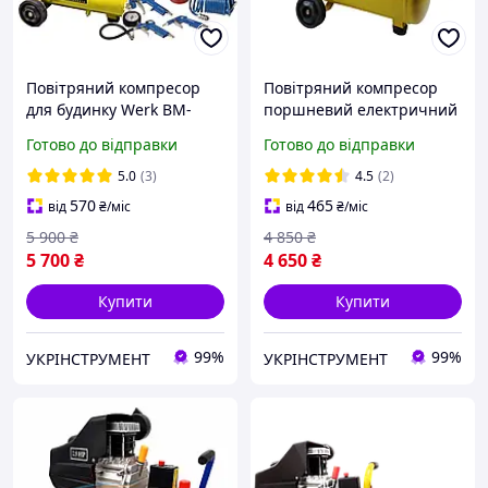
Повітряний компресор
Повітряний компресор
для будинку Werk BM-
поршневий електричний
2Т24N 1.5 кВт, 200 л/хв, 24
ресивер 24 л WERK BM-
Готово до відправки
Готово до відправки
л з Набором
2Т24N - 8 бар 1,5 кВт, вхід
пневмоінструменту 5
200 л/хв
5.0
(3)
4.5
(2)
предметів!
570
465
від
₴
/міс
від
₴
/міс
5 900
₴
4 850
₴
5 700
₴
4 650
₴
Купити
Купити
99%
99%
УКРІНСТРУМЕНТ
УКРІНСТРУМЕНТ