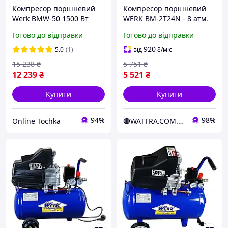
Компресор поршневий
Компресор поршневий
Werk BMW-50 1500 Вт
WERK BM-2Т24N - 8 атм.
компресор для продувки
1,5 кВт, вхід: 200 л/хв,
Готово до відправки
Готово до відправки
компресор для
ресивер 24 л.
автосервісу пересувний
920
5.0
(1)
від
₴
/міс
компресор
15 238
₴
5 751
₴
12 239
₴
5 521
₴
Купити
Купити
94%
98%
Online Tochka
🔴WATTRA.COM.UA - справа техніки...