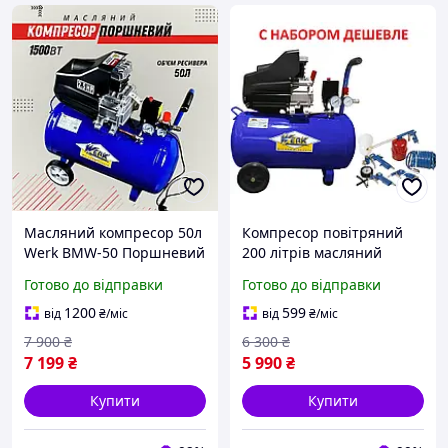
Масляний компресор 50л
Компресор повітряний
Werk BMW-50 Поршневий
200 літрів масляний
компресор 1500Вт
побутової WERK BMW-24
Готово до відправки
Готово до відправки
Повітряний компресор
ресивер 24 л
продуктивністю 200л/хв
одноциліндровий для
1200
599
від
₴
/міс
від
₴
/міс
Компресор
дачі, гаражу
7 900
₴
6 300
₴
7 199
₴
5 990
₴
Купити
Купити