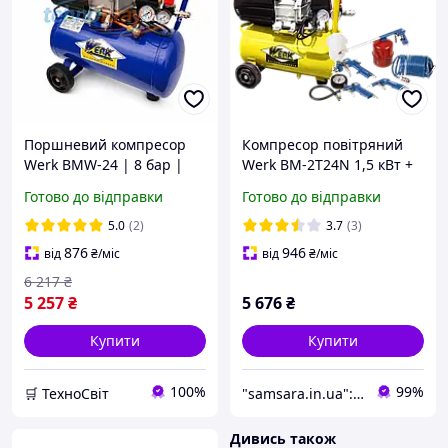
Поршневий компресор
Компресор повітряний
Werk BMW-24 | 8 бар |
Werk BM-2Т24N 1,5 кВт +
1.9 кВт | вхід: 206 л/хв |
Набір
Готово до відправки
Готово до відправки
рес-р 24 л | Гарантія 12
пневмоінструментів
міс
Повітряний компресор
5.0
(2)
3.7
(3)
876
946
від
₴
/міс
від
₴
/міс
6 217
₴
5 257
₴
5 676
₴
Купити
Купити
100%
99%
🛒 ТехноСвіт
"samsara.in.ua": Інтернет-магазин інструментів, садової та побутової техніки
Дивись також