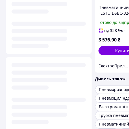
Пневматичний
FESTO DSBC-32
PPVA-N3 0,6...1
Готово до відп
1376424
358
від
₴
/міс
3 576
.90
₴
Купит
ЕлектроПриладТехСервіс
Дивись також
Пневморозпод
Пневмоцилінд
Пневматичний 