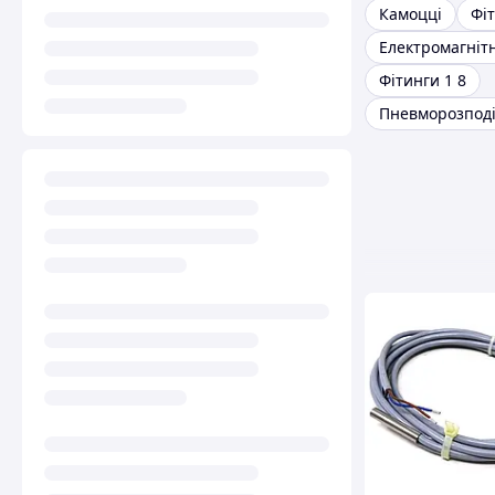
Камоцці
Фі
Фітинги 1 8