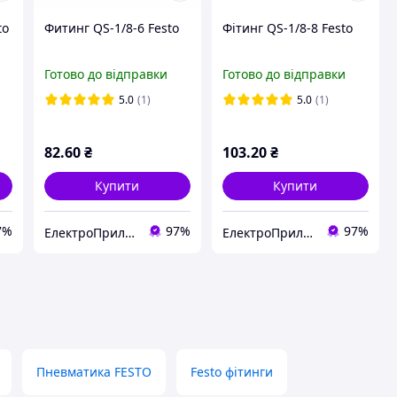
to
Фитинг QS-1/8-6 Festo
Фітинг QS-1/8-8 Festo
Готово до відправки
Готово до відправки
5.0
(1)
5.0
(1)
82
.60
₴
103
.20
₴
Купити
Купити
7%
97%
97%
ЕлектроПриладТехСервіс
ЕлектроПриладТехСервіс
Пневматика FESTO
Festo фітинги