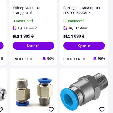
Універсальні та
Розподільники пр-ва
стандартні
FESTO, PASKAL :
пневмоосторова пр-ва
Пневморозподільник
В наявності
В наявності
FESTO, PASKAL
VUVG-B14-M52-MZT-F-
1T1L
331
315
від
₴
/міс
від
₴
/міс
від
1 985
₴
від
1 890
₴
Купити
Купити
6%
96%
96%
ЕЛЕКТРОЛОГІСТИК
ЕЛЕКТРОЛОГІСТИК