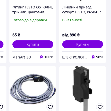
Фітинг FESTO QST-3/8-8,
Лінійний привод і
трійник, цанговий.
супорт FESTO, PASKAL :
EPCO, ESBF, ELGR, ELCC,
Готово до відправки
В наявності
EGSK, ERMB
65
₴
від
890
₴
Купити
Купити
7%
100%
96%
MariArt_3D
ЕЛЕКТРОЛОГІСТИК