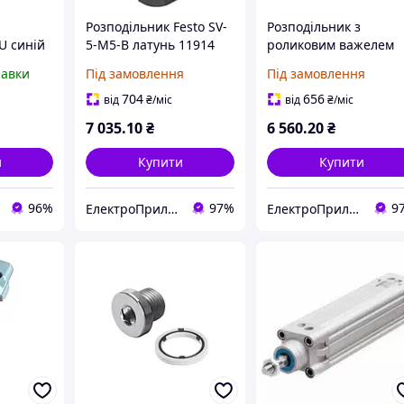
Розподільник Festo SV-
Розподільник з
U синій
5-M5-B латунь 11914
роликовим важелем
zzi
Festo R-3-M5 2 mm 36
равки
Під замовлення
Під замовлення
704
656
від
₴
/міс
від
₴
/міс
7 035
.10
₴
6 560
.20
₴
и
Купити
Купити
96%
97%
9
ЕлектроПриладТехСервіс
ЕлектроПриладТехСервіс