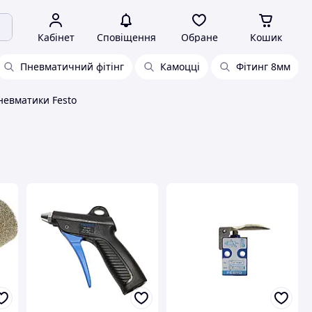
Кабінет
Сповіщення
Обране
Кошик
Пневматичний фітінг
Камоцці
Фітинг 8мм
евматики Festo