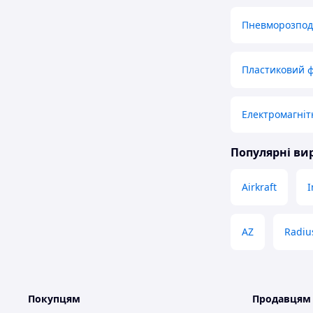
Пневморозподі
Пластиковий ф
Електромагніт
Популярні в
Airkraft
I
AZ
Radiu
Покупцям
Продавцям