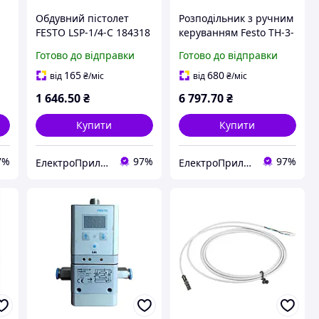
Обдувний пістолет
Розподільник з ручним
FESTO LSP-1/4-C 184318
керуванням Festo TH-3-
M5 2 mm 6758
Готово до відправки
Готово до відправки
165
680
від
₴
/міс
від
₴
/міс
1 646
.50
₴
6 797
.70
₴
Купити
Купити
7%
97%
97%
ЕлектроПриладТехСервіс
ЕлектроПриладТехСервіс