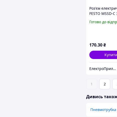
Роз'єм електр
FESTO MSSD-C 
Готово до відп
170
.30
₴
Купит
ЕлектроПриладТехСервіс
1
2
Дивись тако
Пневмотрубка