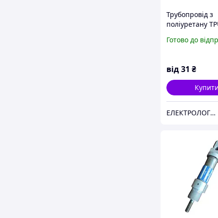
Трубопровiд з
поліуретану TP
TPU 8/6-B Сamo
Готово до відп
від
31
₴
Купит
ЕЛЕКТРОЛОГІСТИК