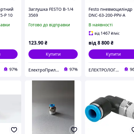
артний
Заглушка FESTO B-1/4
Festo пневмоциліндр
5-P 10
3569
DNC-63-200-PPV-A
равки
Готово до відправки
В наявності
1467
від
₴
/міс
123
.90
₴
від
8 800
₴
и
Купити
Купити
97%
97%
9
ЕлектроПриладТехСервіс
ЕЛЕКТРОЛОГІСТИК