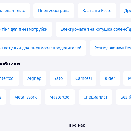
лювач festo
Пневмоострова
Клапани Festo
Др
ітінг для пневмотрубки
Електромагнітна котушка соленоїд 
ні котушки для пневмораспределителей
Розподілювачі fes
иробники
ntertool
Aignep
Yato
Camozzi
Rider
M
s
Metal Work
Mastertool
Специалист
Без 
Про нас