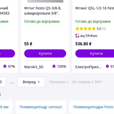
ичний
Фітінг Festo QS-3/8-8,
Фітинг QSL-1/2-16 Fes
34583
швидкорозьєм 3/8".
равки
Готово до відправки
Готово до відправки
5.0
(1)
54
від
₴
/міс
55
₴
536
.80
₴
и
Купити
Купити
97%
100%
9
MariArt_3D
ЕлектроПриладТехСервіс
3
...
Вперед
Показано 1 - 29 товарів з 700+
ж
 8 мм
Пневмоциліндр camozzi
Пневмоциліндри Festo