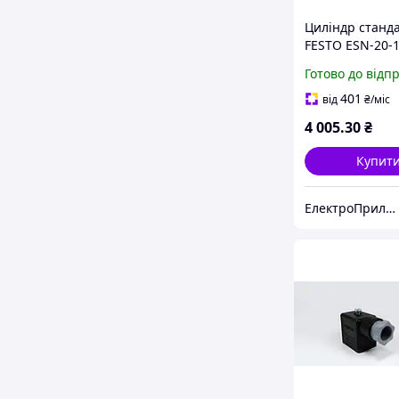
Циліндр станд
FESTO ESN-20-1
bar
Готово до відп
401
від
₴
/міс
4 005
.30
₴
Купит
ЕлектроПриладТехСервіс