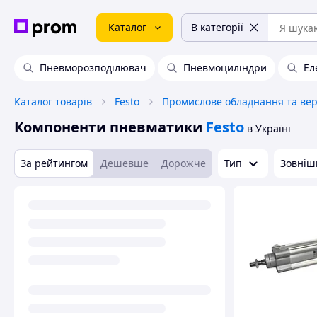
Каталог
В категорії
Пневморозподілювач
Пневмоциліндри
Ел
Каталог товарів
Festo
Компоненти пневматики
Festo
в Україні
За рейтингом
Дешевше
Дорожче
Тип
Зовніш