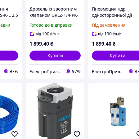
ення
Дросель із зворотним
Пневмоциліндр
S-K-L 2,5
клапаном GRLZ-1/4-PK-
односторонньої дії
62
6
FESTO AG-25-20 8 bar
равки
Готово до відправки
Під замовлення
190
190
від
₴
/міс
від
₴
/міс
1 899
.40
₴
1 899
.40
₴
и
Купити
Купити
97%
97%
9
ЕлектроПриладТехСервіс
ЕлектроПриладТехСервіс