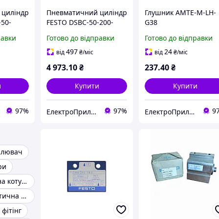
 циліндр
Пневматичний циліндр
Глушник AMTE-M-LH-
-50-
FESTO DSBC-50-200-
G38
2 bar
PPVA-N3 0,6...12 bar
равки
Готово до відправки
Готово до відправки
1366955
497
24
від
₴
/міс
від
₴
/міс
4 973
.10
₴
237
.40
₴
и
Купити
Купити
97%
97%
9
ЕлектроПриладТехСервіс
ЕлектроПриладТехСервіс
ілювач
ри
Електромагнітна котушка 24v
Трубка пневматична 10 мм
фітінг