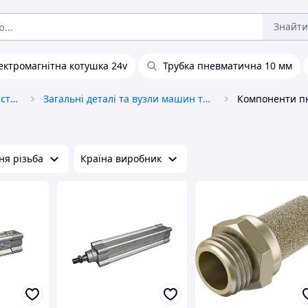
Знайти
ектромагнітна котушка 24v
Трубка пневматична 10 мм
Промислове обладнання та верстати
Загальні деталі та вузли машин та механізмів
Компоненти пн
ня різьба
Країна виробник