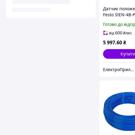
Датчик полож
Festo SIEN-4B-P
м 200 mА 1503
Готово до відп
600
від
₴
/міс
5 997
.60
₴
Купит
ЕлектроПриладТехСервіс