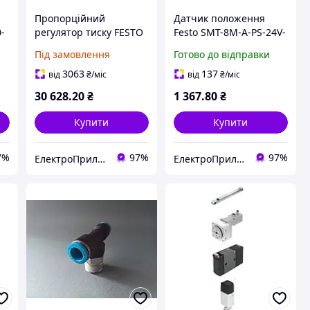
Пропорційний
Датчик положення
-
регулятор тиску FESTO
Festo SMT-8M-A-PS-24V-
VPPE-3-1-1/8-2-420-E1
E-2,5-OE 2,5 м 24 V
Під замовлення
Готово до відправки
557774 б/в
574335
3063
137
від
₴
/міс
від
₴
/міс
30 628
.20
₴
1 367
.80
₴
Купити
Купити
7%
97%
97%
ЕлектроПриладТехСервіс
ЕлектроПриладТехСервіс