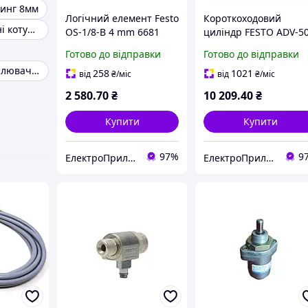
тинг 8мм
Логічний елемент Festo
Короткоходовий
Електромагнітні котушки
OS-1/8-B 4 mm 6681
циліндр FESTO ADV-50
25-A 10 bar ISO 6431
Готово до відправки
Готово до відправки
Пневморозподілювач camozzi
258
1021
від
₴
/міс
від
₴
/міс
2 580
.70
₴
10 209
.40
₴
Купити
Купити
97%
9
ЕлектроПриладТехСервіс
ЕлектроПриладТехСервіс