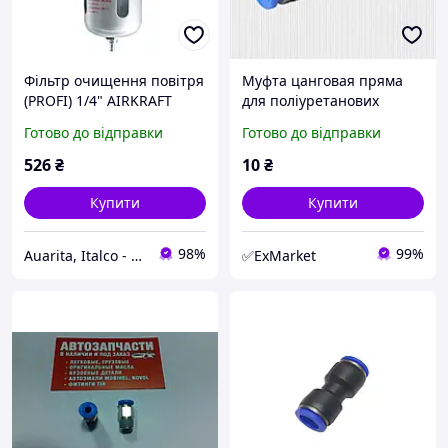
Фільтр очищення повітря
Муфта цанговая пряма
(PROFI) 1/4" AIRKRAFT
для поліуретанових
AF802
шлангів 6 мм AIRKRAFT
Готово до відправки
Готово до відправки
SPU06
526
₴
10
₴
Купити
Купити
98%
99%
Auarita, Italco - преміальне фарбувальне обладнання
✅ExMarket