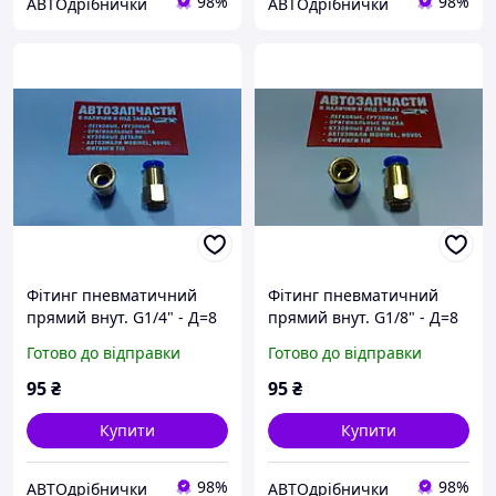
98%
98%
АВТОдрібнички
АВТОдрібнички
Фітинг пневматичний
Фітинг пневматичний
прямий внут. G1/4" - Д=8
прямий внут. G1/8" - Д=8
Airkraft
Airkraft
Готово до відправки
Готово до відправки
95
₴
95
₴
Купити
Купити
98%
98%
АВТОдрібнички
АВТОдрібнички