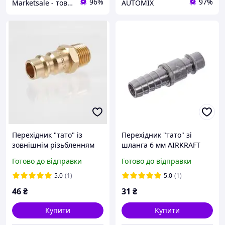
96%
97%
Marketsale - товари зі знижкою
AUTOMIX
Перехідник "тато" із
Перехідник "тато" зі
зовнішнім різьбленням
шланга 6 мм AIRKRAFT
1/4" для
SE3-2PH (швидкоз'єм,
Готово до відправки
Готово до відправки
пневмоінструменту
адаптер, для шлангів)
(PROFI) AIRKRAFT SE2-2PM
5.0
(1)
5.0
(1)
46
₴
31
₴
Купити
Купити