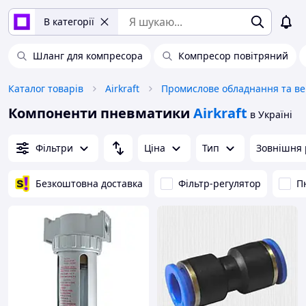
В категорії
Шланг для компресора
Компресор повітряний
Каталог товарів
Airkraft
Компоненти пневматики
Airkraft
в Україні
Фільтри
Ціна
Тип
Зовнішня 
Безкоштовна доставка
Фільтр-регулятор
П