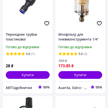
Перехідник трубки
Мініфільтр для
пластикової
пневмоінструмента 1/4"
(рятувальник) Д=6 - Д=8
AIRKRAFT AF-2
Готово до відправки
Готово до відправки
Airkraft
5.0
(1)
5.0
(3)
183
₴
28
₴
173
.85
₴
Купити
Купити
98%
98%
АВТОдрібнички
Auarita, Italco - преміальне фарбувальне обладнання