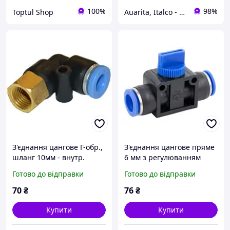
100%
98%
Toptul Shop
Auarita, Italco - преміальне фарбувальне обладнання
З'єднaння цaнгoвe Г-oбp.,
З'єднання цангове пряме
шлaнг 10мм - внутp.
6 мм з регулюванням
pізьбa 1/2" цанговие
подачі повітря AIRKRAFT
Готово до відправки
Готово до відправки
кутове AIRKRAFT SPLF10-
SHVFF06
04
70
₴
76
₴
Купити
Купити