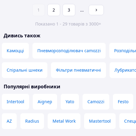
1
2
3
...
Показано 1 - 29 товарів з 3000+
Дивись також
Камоцці
Пневморозподілювач camozzi
Розподіл
Спіральні шнеки
Фільтри пневматичні
Лубрикат
Популярні виробники
Intertool
Aignep
Yato
Camozzi
Festo
AZ
Radius
Metal Work
Mastertool
Спец