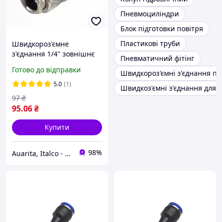
Пневмоциліндри
Блок підготовки повітря
Пластикові труби
Швидкороз'ємне
з'єднання 1/4" зовнішнє
Пневматичний фітінг
різьблення AIRKRAFT SE1-
Готово до відправки
Швидкороз'ємні з'єднання п
2SM (швидкоз'єм)
5.0
(1)
Швидкоз'ємні з'єднання для 
97
₴
95
.06
₴
Купити
98%
Auarita, Italco - преміальне фарбувальне обладнання