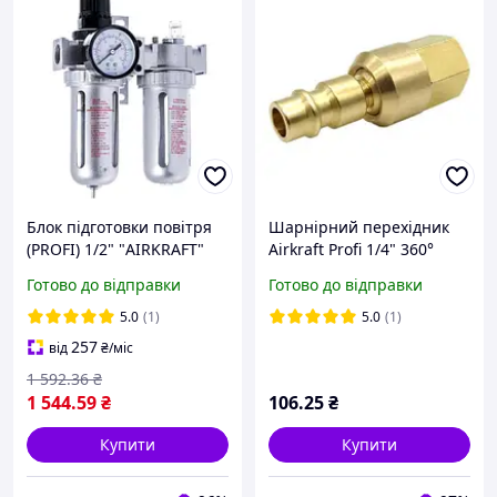
Блок підготовки повітря
Шарнірний перехідник
(PROFI) 1/2" "AIRKRAFT"
Airkraft Profi 1/4" 360°
AFRL804 (SFC400)
(папа - внутрішнє
Готово до відправки
Готово до відправки
(Туреччина, Італія)
різьблення)
5.0
(1)
5.0
(1)
257
від
₴
/міс
1 592
.36
₴
1 544
.59
₴
106
.25
₴
Купити
Купити