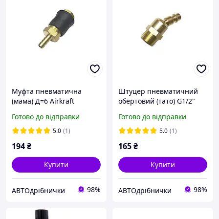
Муфта пневматична
Штуцер пневматичний
(мама) Д=6 Airkraft
обертовий (тато) G1/2"
зовн. різьба Airkraft
Готово до відправки
Готово до відправки
5.0
(1)
5.0
(1)
194
₴
165
₴
Купити
Купити
98%
98%
АВТОдрібнички
АВТОдрібнички