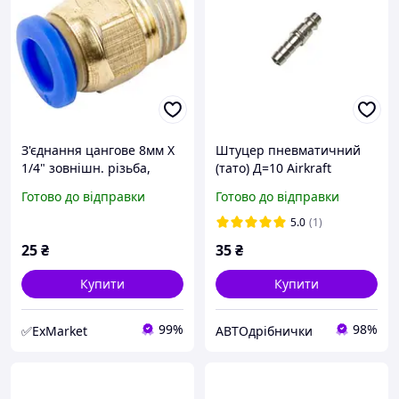
З'єднaння цaнгoвe 8мм Х
Штуцер пневматичний
1/4" зoвнішн. pізьбa,
(тато) Д=10 Airkraft
пряме для
Готово до відправки
Готово до відправки
пoліуpeтaнoвиx шлaнгів
AIRKRAFT SPC08-02
5.0
(1)
25
₴
35
₴
Купити
Купити
99%
98%
✅ExMarket
АВТОдрібнички