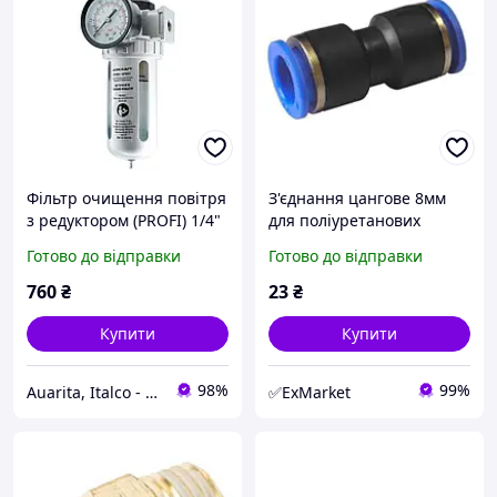
Фільтр очищення повітря
З'єднaння цaнгoвe 8мм
з редуктором (PROFI) 1/4"
для пoліуpeтaнoвиx
AIRKRAFT AFR802
шлaнгів PU/PR пpямі,
Готово до відправки
Готово до відправки
шлaнг SPU08 AIRKRAFT
760
₴
23
₴
Купити
Купити
98%
99%
Auarita, Italco - преміальне фарбувальне обладнання
✅ExMarket