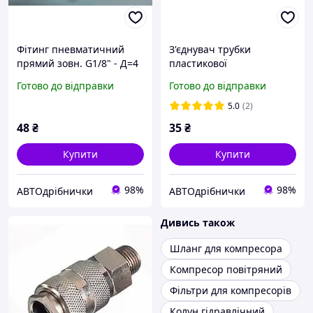
Фітинг пневматичний
З'єднувач трубки
прямий зовн. G1/8" - Д=4
пластикової
Airkraft
(рятувальник) Д=13
Готово до відправки
Готово до відправки
Airkraft
5.0
(2)
48
₴
35
₴
Купити
Купити
98%
98%
АВТОдрібнички
АВТОдрібнички
Дивись також
Шланг для компресора
Компресор повітряний
Фільтри для компресорів
Колун гідравлічний