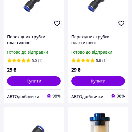
Перехідник трубки
Перехідник трубки
пластикової
пластикової
(рятувальник) Д=4 - Д=6
(рятувальник) Д=6 - Д=10
Готово до відправки
Готово до відправки
Airkraft
Airkraft
5.0
(1)
5.0
(1)
25
₴
29
₴
Купити
Купити
98%
98%
АВТОдрібнички
АВТОдрібнички