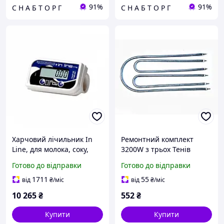
91%
91%
С Н А Б Т О Р Г
С Н А Б Т О Р Г
Харчовий лічильник In
Ремонтний комплект
Line, для молока, соку,
3200W з трьох Тенів
пива, 10-150 л/хв
(1+1+1,2) кВт для
Готово до відправки
Готово до відправки
електросковороди КЕ-0,51
1711
55
від
₴
/міс
від
₴
/міс
10 265
₴
552
₴
Купити
Купити