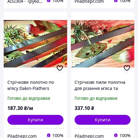
100%
100%
AISI304 - Трубопровідна арматура та фітинг з нержавіючої сталі
Piladnepr.com
Стрічкове полотно по
Стрічкові пили полотна
м'ясу Dakin-Flathers
для різання м'яса та
(Англія) 20x0,5
кісток Dakin-Flathers
Готово до відправки
Готово до відправки
(Великобританія)
16х0,5x1550mm
187
.30
₴/м
337
.10
₴
Купити
Купити
100%
100%
Piladnepr.com
Piladnepr.com