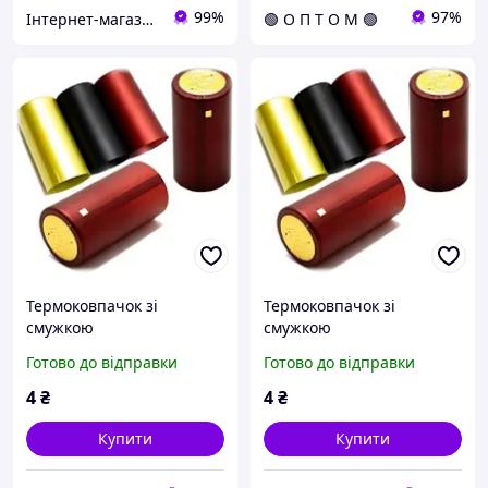
99%
97%
Інтернет-магазин "ВлаДі"
🟢 О П Т О М 🟢
Термоковпачок зі
Термоковпачок зі
смужкою
смужкою
Готово до відправки
Готово до відправки
4
₴
4
₴
Купити
Купити