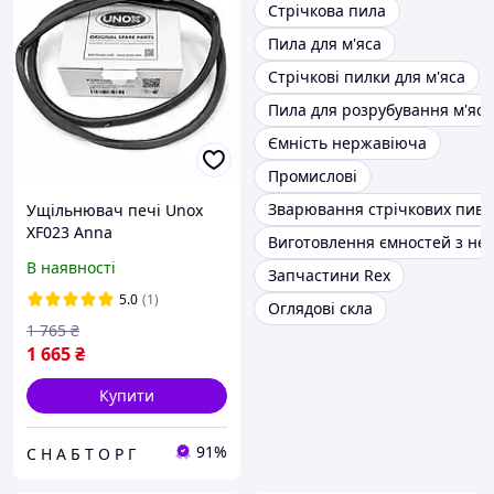
Стрічкова пила
Пила для м'яса
Стрічкові пилки для м'яса
Пила для розрубування м'яса
Ємність нержавіюча
Промислові
Зварювання стрічкових пив
Ущільнювач печі Unox
XF023 Anna
Виготовлення ємностей з не
ущільнювальна гумка
В наявності
Запчастини Rex
(Італія)
5.0
(1)
Оглядові скла
1 765
₴
1 665
₴
Купити
91%
С Н А Б Т О Р Г