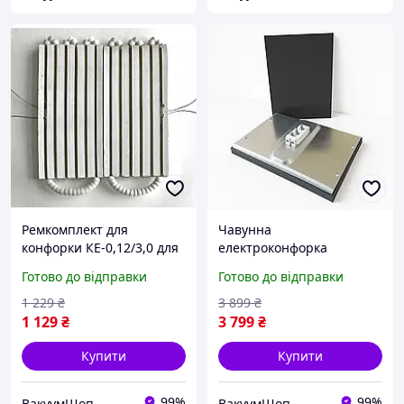
Ремкомплект для
Чавунна
конфорки КЕ-0,12/3,0 для
електроконфорка
електроконфорки
КЕ-0,12/3,0 для плит
Готово до відправки
Готово до відправки
Конфорка Марміт
1 229
₴
3 899
₴
1 129
₴
3 799
₴
Купити
Купити
99%
99%
ВакуумШоп
ВакуумШоп