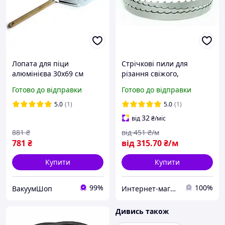
Лопата для піци
Стрічкові пили для
алюмінієва 30х69 см
різання свіжого,
(Польща)
замороженого м'яса та
Готово до відправки
Готово до відправки
кісток (Італія, Німеччина)
16*0.5*4TPI
5.0
(1)
5.0
(1)
32
від
₴
/міс
881
₴
від
451
₴/м
781
₴
від
315
.70
₴/м
Купити
Купити
99%
100%
ВакуумШоп
Интернет-магазин "Мир Всего"
Дивись також