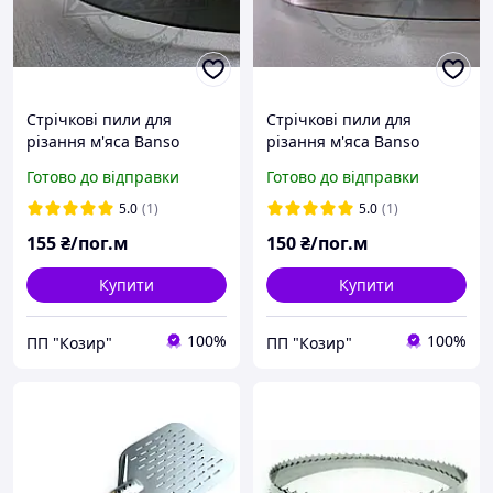
Стрічкові пили для
Стрічкові пили для
різання м'яса Banso
різання м'яса Banso
20*0.56*3 TPI. Стрічкове
16*0.56*3 TPI. Стрічкове
Готово до відправки
Готово до відправки
полотно. Стрічкові пили.
полотно. Стрічкові пили.
Пиляльні полотна по
Пиляльні полотна по
5.0
(1)
5.0
(1)
м'ясу
м'ясу
155
₴/пог.м
150
₴/пог.м
Купити
Купити
100%
100%
ПП "Козир"
ПП "Козир"