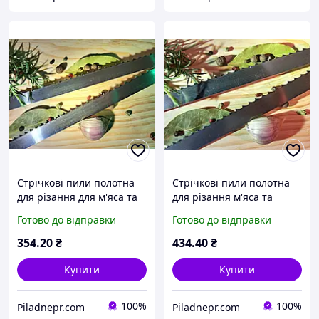
Стрічкові пили полотна
Стрічкові пили полотна
для різання для м'яса та
для різання м'яса та
кісток Dakin-Flathers
кісток Dakin-Flathers
Готово до відправки
Готово до відправки
(Великобританія)
(Великобританія)
20х0,5х1550 мм
16х0,5x2090 mm
354
.20
₴
434
.40
₴
Купити
Купити
100%
100%
Piladnepr.com
Piladnepr.com