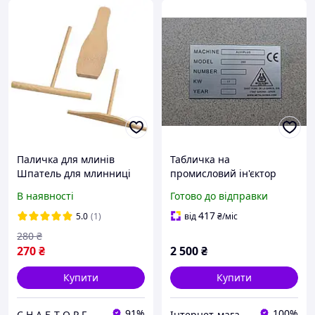
Паличка для млинів
Табличка на
Шпатель для млинниці
промисловий ін'єктор
НАБІР
Metalquimia Auviplus 260
В наявності
Готово до відправки
417
5.0
(1)
від
₴
/міс
280
₴
270
₴
2 500
₴
Купити
Купити
91%
100%
С Н А Б Т О Р Г
Iнтернет-магазин proMaking