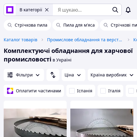
В категорії
Стрічкова пила
Пила для м'яса
Стрічкові пи
Каталог товарів
Промислове обладнання та верстати
Комплектуючі обладнання для харчової
промисловості
в Україні
Фільтри
Ціна
Країна виробник
Оплатити частинами
Іспанія
Італія