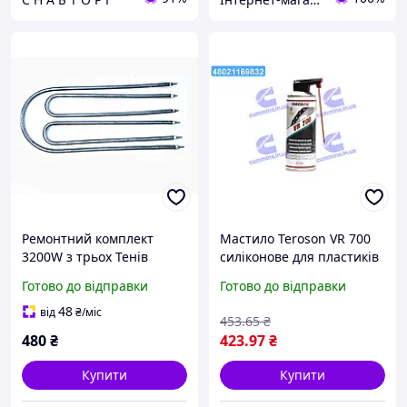
Ремонтний комплект
Мастило Teroson VR 700
3200W з трьох Тенів
силіконове для пластиків
(1+1+1,2) кВт для
та еластомерів 400мл
Готово до відправки
Готово до відправки
електросковороди КЕ-0,51
2385333
(Україна)
48
від
₴
/міс
453
.65
₴
480
₴
423
.97
₴
Купити
Купити