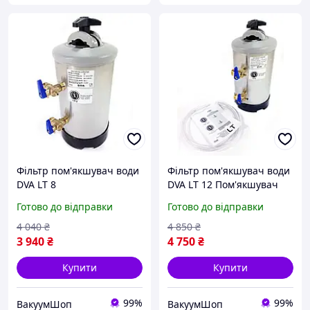
Фільтр пом'якшувач води
Фільтр пом'якшувач води
DVA LT 8
DVA LT 12 Пом'якшувач
Готово до відправки
Готово до відправки
4 040
₴
4 850
₴
3 940
₴
4 750
₴
Купити
Купити
99%
99%
ВакуумШоп
ВакуумШоп