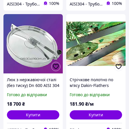
100%
100%
AISI304 - Трубопровідна арматура та фітинг з нержавіючої сталі
AISI304 - Трубопровідна арматура та фітинг з нержавіючої сталі
Люк з нержавіючої сталі
Стрічкове полотно по
(без тиску) Dn 600 AISI 304
м'ясу Dakin-Flathers
(Великобританія) 16х0,5
Готово до відправки
Готово до відправки
18 700
₴
181
.90
₴/м
Купити
Купити