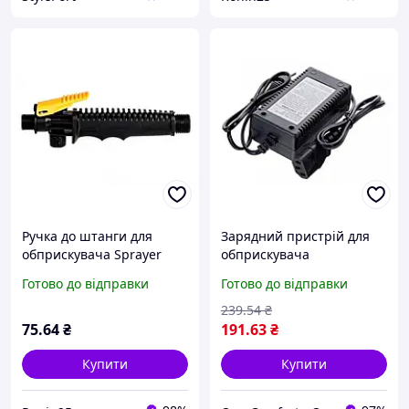
Ручка до штанги для
Зарядний пристрій для
обприскувача Sprayer
обприскувача
180мм x M18 x 20 пластик
акумуляторного Sprayer
Готово до відправки
Готово до відправки
(AT-905)
12В x 1.2A
239
.54
₴
75
.64
₴
191
.63
₴
Купити
Купити