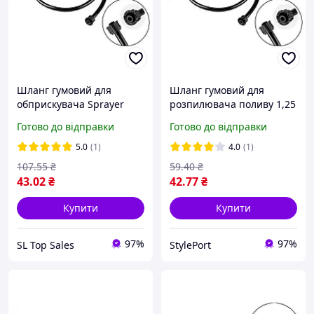
Шланг гумовий для
Шланг гумовий для
обприскувача Sprayer
розпилювача поливу 1,25
1.5м x M18
метра з фітингом М18 для
Готово до відправки
Готово до відправки
рівномірного розподілу
рідини
5.0
(1)
4.0
(1)
107
.55
₴
59
.40
₴
43
.02
₴
42
.77
₴
Купити
Купити
97%
97%
SL Top Sales
StylePort