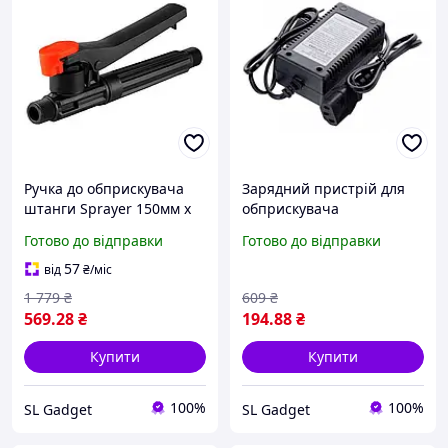
Ручка до обприскувача
Зарядний пристрій для
штанги Sprayer 150мм x
обприскувача
M18 латунь
акумуляторного Sprayer
Готово до відправки
Готово до відправки
12В x 1.2A
57
від
₴
/міс
1 779
₴
609
₴
569
.28
₴
194
.88
₴
Купити
Купити
100%
100%
SL Gadget
SL Gadget