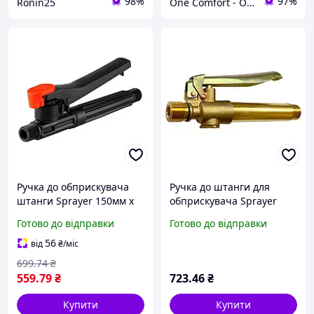
98%
97%
Ronin25
One Comfort - Один комфорт
Ручка до обприскувача
Ручка до штанги для
штанги Sprayer 150мм x
обприскувача Sprayer
M18 латунь
150мм x M18 латунь (AT-B-
Готово до відправки
Готово до відправки
2)
56
від
₴
/міс
699
.74
₴
559
.79
₴
723
.46
₴
Купити
Купити