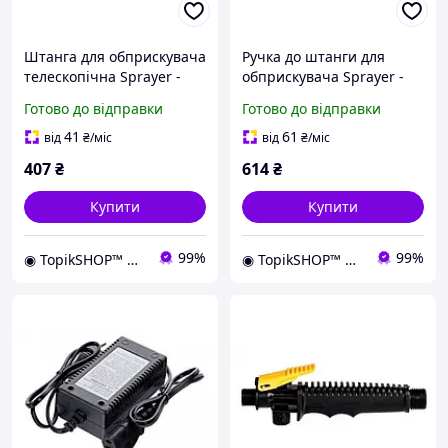
Штанга для обприскувача
Ручка до штанги для
телескопічна Sprayer -
обприскувача Sprayer -
1,6-3м
150мм x M18 латунь
Готово до відправки
Готово до відправки
41
61
від
₴
/міс
від
₴
/міс
407
₴
614
₴
Купити
Купити
99%
99%
◉ TopikSHOP™ ◉ - онлайн магазин корисних товарів для дому, дачі, саду, майстерні та гаражу
◉ TopikSHOP™ ◉ - онлайн магазин корисних товарів для дому, дачі, саду, майстерні та гаражу