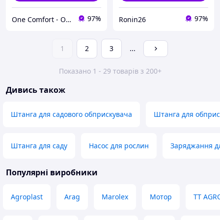
97%
97%
One Comfort - Один комфорт
Ronin26
1
2
3
...
Показано 1 - 29 товарів з 200+
Дивись також
Штанга для садового обприскувача
Штанга для обприс
Штанга для саду
Насос для рослин
Заряджання дл
Популярні виробники
Agroplast
Arag
Marolex
Мотор
TT AGR