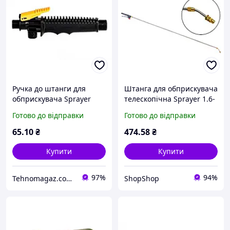
Ручка до штанги для
Штанга для обприскувача
обприскувача Sprayer
телескопічна Sprayer 1.6-
180мм x M18 x 20 пластик
3м (AT-084)
Готово до відправки
Готово до відправки
(AT-905)
65
.10
₴
474
.58
₴
Купити
Купити
97%
94%
Tehnomagaz.com.ua - це передовий інтернет-магазин, спеціалізуючийся на продажу техніки
ShopShop