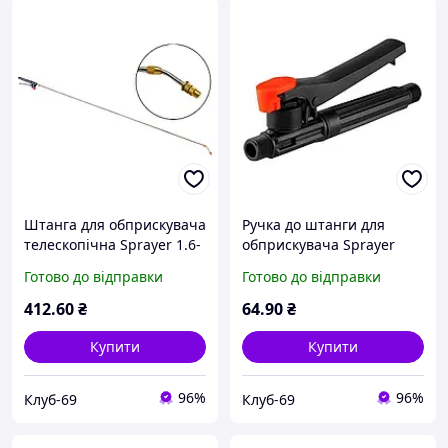
Штанга для обприскувача
Ручка до штанги для
телескопічна Sprayer 1.6-
обприскувача Sprayer
3м (AT-084) KLB
180мм x M18 пластик (AT-
Готово до відправки
Готово до відправки
746) KLB
412
.60
₴
64
.90
₴
Купити
Купити
96%
96%
Клуб-69
Клуб-69