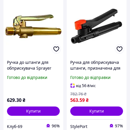
Ручка до штанги для
Ручка для обприскувача
обприскувача Sprayer
штанги, призначена для
150мм x M18 латунь (AT-B-
регулювання
Готово до відправки
Готово до відправки
2) KLB
розпилення, з латуні,
розмір 150мм х М18
56
від
₴
/міс
782
.76
₴
629
.30
₴
563
.59
₴
Купити
Купити
96%
97%
Клуб-69
StylePort