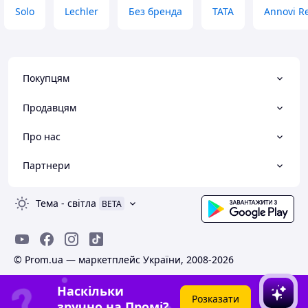
Solo
Lechler
Без бренда
TATA
Annovi R
Покупцям
Продавцям
Про нас
Партнери
Тема
-
світла
BETA
© Prom.ua — маркетплейс України, 2008-2026
Наскільки
Розказати
зручно на Промі?