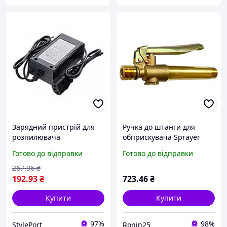
Зарядний пристрій для
Ручка до штанги для
розпилювача
обприскувача Sprayer
акумулятора 12В 1,2А з
150мм x M18 латунь (AT-B-
Готово до відправки
Готово до відправки
функцією швидкого
2)
заряджання та захистом
267
.96
₴
від...
192
.93
₴
723
.46
₴
Купити
Купити
97%
98%
StylePort
Ronin25