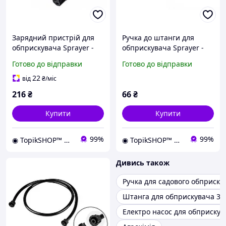
Зарядний пристрій для
Ручка до штанги для
обприскувача Sprayer -
обприскувача Sprayer -
12В x 1A
180мм x M18 x 20 пластик
Готово до відправки
Готово до відправки
22
від
₴
/міс
216
₴
66
₴
Купити
Купити
99%
99%
◉ TopikSHOP™ ◉ - онлайн магазин корисних товарів для дому, дачі, саду, майстерні та гаражу
◉ TopikSHOP™ ◉ - онлайн магазин корисних товарів для дому, дачі, саду, майстерні та гаражу
Дивись також
Ручка для садового обприску
Штанга для обприскувача 3 
Електро насос для обприскув