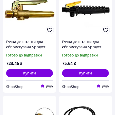
Ручка до штанги для
Ручка до штанги для
обприскувача Sprayer
обприскувача Sprayer
150мм x M18 латунь (AT-B-
180мм x M18 x 20 пластик
Готово до відправки
Готово до відправки
2)
(AT-905)
723
.46
₴
75
.64
₴
Купити
Купити
94%
94%
ShopShop
ShopShop