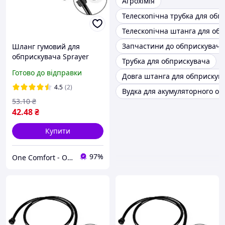
Агрохімія
Телескопічна трубка для обп
Телескопічна штанга для об
Запчастини до обприскувачі
Шланг гумовий для
обприскувача Sprayer
Трубка для обприскувача
1.5м x M18
Готово до відправки
Довга штанга для обприскув
4.5
(2)
Вудка для акумуляторного о
53
.10
₴
42
.48
₴
Купити
97%
One Comfort - Один комфорт