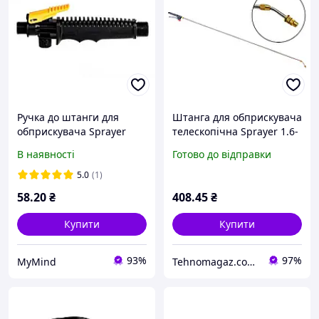
Ручка до штанги для
Штанга для обприскувача
обприскувача Sprayer
телескопічна Sprayer 1.6-
180мм x M18 x 20 пластик
3м (AT-084)
В наявності
Готово до відправки
(AT-905)
5.0
(1)
58
.20
₴
408
.45
₴
Купити
Купити
93%
97%
MyMind
Tehnomagaz.com.ua - це передовий інтернет-магазин, спеціалізуючийся на продажу техніки