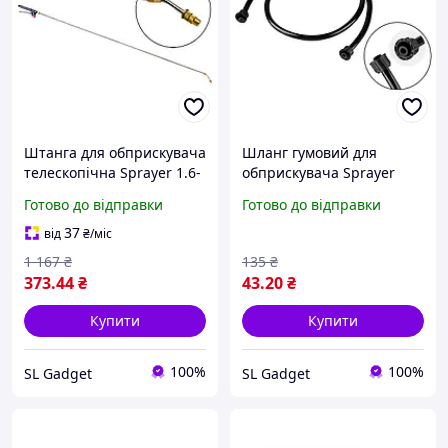
Штанга для обприскувача
Шланг гумовий для
телескопічна Sprayer 1.6-
обприскувача Sprayer
3м
1.5м x M18
Готово до відправки
Готово до відправки
37
від
₴
/міс
1 167
₴
135
₴
373
.44
₴
43
.20
₴
Купити
Купити
100%
100%
SL Gadget
SL Gadget