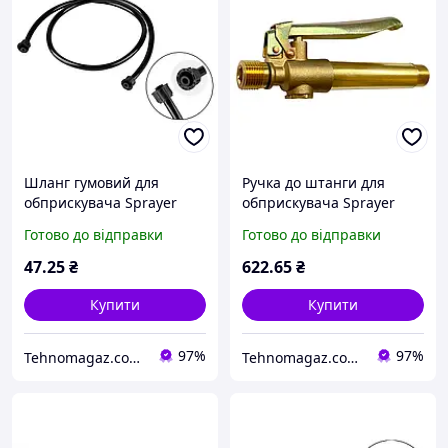
Шланг гумовий для
Ручка до штанги для
обприскувача Sprayer
обприскувача Sprayer
1.25м x M18 (AT-P-18)
150мм x M18 латунь (AT-B-
Готово до відправки
Готово до відправки
2)
47
.25
₴
622
.65
₴
Купити
Купити
97%
97%
Tehnomagaz.com.ua - це передовий інтернет-магазин, спеціалізуючийся на продажу техніки
Tehnomagaz.com.ua - це передовий інтернет-магазин, спеціалізуючийся на продажу техніки