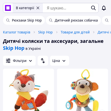
В категорії
Рюкзаки Skip Hop
Дитячий рюкзак собачка
Каталог товарів
Skip Hop
Товари для дітей
Дитячі 
Дитячі коляски та аксесуари, загальне
Skip Hop
в Україні
Фільтри
Ціна