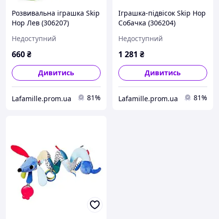
Розвивальна іграшка Skip
Іграшка-підвісок Skip Hop
Hop Лев (306207)
Собачка (306204)
(879674020306)
(879674018105)
Недоступний
Недоступний
660
₴
1 281
₴
Дивитись
Дивитись
81%
81%
Lafamille.prom.ua
Lafamille.prom.ua