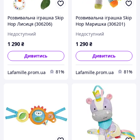
Розвивальна іграшка Skip
Розвивальна іграшка Skip
Hop Лисиця (306206)
Hop Маришка (306201)
(879674020290)
(879674018075)
Недоступний
Недоступний
1 290
₴
1 290
₴
Дивитись
Дивитись
81%
81%
Lafamille.prom.ua
Lafamille.prom.ua