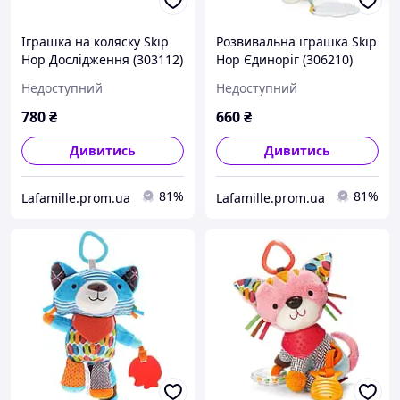
Іграшка на коляску Skip
Розвивальна іграшка Skip
Hop Дослідження (303112)
Hop Єдиноріг (306210)
(879674025165)
(816523024870)
Недоступний
Недоступний
780
₴
660
₴
Дивитись
Дивитись
81%
81%
Lafamille.prom.ua
Lafamille.prom.ua