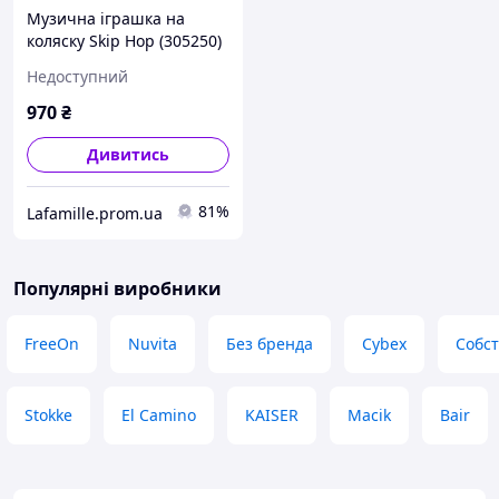
Музична іграшка на
коляску Skip Hop (305250)
(816523022883)
Недоступний
970
₴
Дивитись
81%
Lafamille.prom.ua
Популярні виробники
FreeOn
Nuvita
Без бренда
Cybex
Собс
Stokke
El Camino
KAISER
Macik
Bair