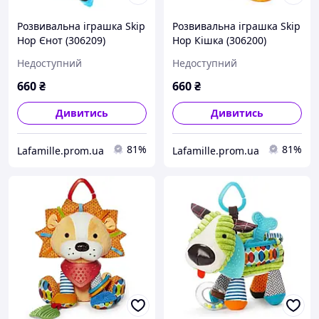
Розвивальна іграшка Skip
Розвивальна іграшка Skip
Hop Єнот (306209)
Hop Кішка (306200)
(879674020320)
(879674018068)
Недоступний
Недоступний
660
₴
660
₴
Дивитись
Дивитись
81%
81%
Lafamille.prom.ua
Lafamille.prom.ua