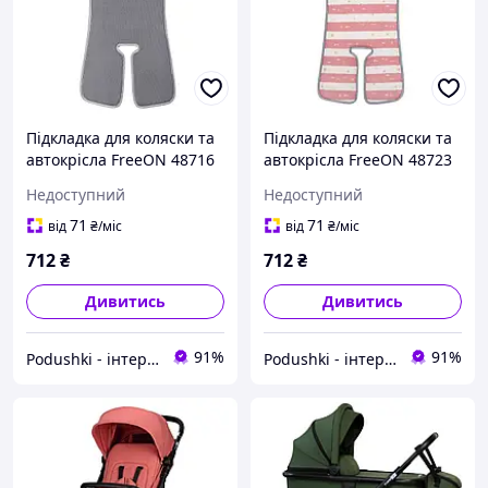
Підкладка для коляски та
Підкладка для коляски та
автокрісла FreeON 48716
автокрісла FreeON 48723
сіро-біла
рожево-біла
Недоступний
Недоступний
71
71
від
₴
/міс
від
₴
/міс
712
₴
712
₴
Дивитись
Дивитись
91%
91%
Podushki - інтернет-магазин Подушки
Podushki - інтернет-магазин Подушки