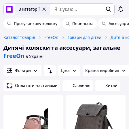
В категорії
Прогулянкову коляску
Переноска
Аксесуари
Каталог товарів
FreeOn
Товари для дітей
Дитячі к
Дитячі коляски та аксесуари, загальне
FreeOn
в Україні
Фільтри
Ціна
Країна виробник
Оплатити частинами
Словенія
Китай