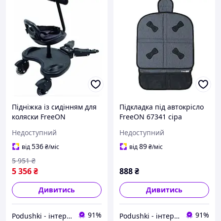
Підніжка із сидінням для
Підкладка під автокрісло
коляски FreeON
FreeON 67341 сіра
Недоступний
Недоступний
536
89
від
₴
/міс
від
₴
/міс
5 951
₴
5 356
₴
888
₴
Дивитись
Дивитись
91%
91%
Podushki - інтернет-магазин Подушки
Podushki - інтернет-магазин Подушки