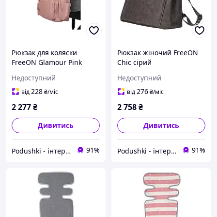
Рюкзак для коляски
Рюкзак жіночий FreeON
FreeON Glamour Pink
Chic сірий
Недоступний
Недоступний
228
276
від
₴
/міс
від
₴
/міс
2 277
₴
2 758
₴
Дивитись
Дивитись
91%
91%
Podushki - інтернет-магазин Подушки
Podushki - інтернет-магазин Подушки