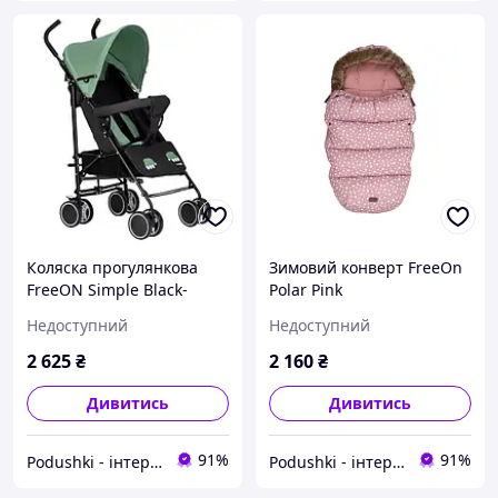
Коляска прогулянкова
Зимовий конверт FreeOn
FreeON Simple Black-
Polar Pink
Green
Недоступний
Недоступний
2 625
₴
2 160
₴
Дивитись
Дивитись
91%
91%
Podushki - інтернет-магазин Подушки
Podushki - інтернет-магазин Подушки