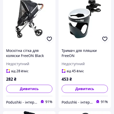
Москітна сітка для
Тримач для пляшки
коляски FreeON Black
FreeON
Недоступний
Недоступний
28
45
від
₴
/міс
від
₴
/міс
282
₴
453
₴
Дивитись
Дивитись
91%
91%
Podushki - інтернет-магазин Подушки
Podushki - інтернет-магазин Подушки