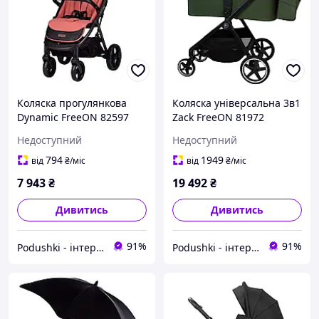
Коляска прогулянкова
Коляска універсальна 3в1
Dynamic FreeON 82597
Zack FreeON 81972
рожева
оливкова
Недоступний
Недоступний
794
1949
від
₴
/міс
від
₴
/міс
7 943
₴
19 492
₴
Дивитись
Дивитись
91%
91%
Podushki - інтернет-магазин Подушки
Podushki - інтернет-магазин Подушки