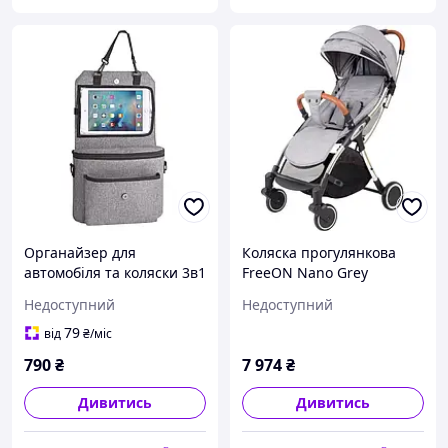
Органайзер для
Коляска прогулянкова
автомобіля та коляски 3в1
FreeON Nano Grey
FreeON 42950 сірий
Недоступний
Недоступний
79
від
₴
/міс
790
₴
7 974
₴
Дивитись
Дивитись