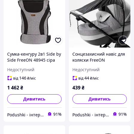
Сумка-кенгуру 2в1 Side by
Сонцезахисний навіс для
Side FreeON 48945 сіра
коляски FreeON
Недоступний
Недоступний
146
44
від
₴
/міс
від
₴
/міс
1 462
₴
439
₴
Дивитись
Дивитись
91%
91%
Podushki - інтернет-магазин Подушки
Podushki - інтернет-магазин Подушки