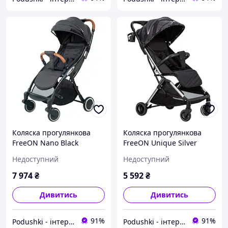
Коляска прогулянкова
Коляска прогулянкова
FreeON Nano Black
FreeON Unique Silver
Недоступний
Недоступний
7 974
₴
5 592
₴
Дивитись
Дивитись
91%
91%
Podushki - інтернет-магазин Подушки
Podushki - інтернет-магазин Подушки