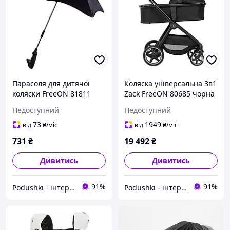
Парасоля для дитячої
Коляска універсальна 3в1
коляски FreeON 81811
Zack FreeON 80685 чорна
чорна
Недоступний
Недоступний
73
1949
від
₴
/міс
від
₴
/міс
731
₴
19 492
₴
Дивитись
Дивитись
91%
91%
Podushki - інтернет-магазин Подушки
Podushki - інтернет-магазин Подушки