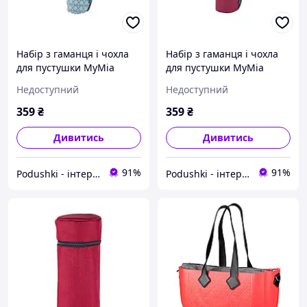
Набір з гаманця і чохла
Набір з гаманця і чохла
для пустушки MyMia
для пустушки MyMia
Nuvita NV8806FLOWER
Nuvita NV8806BORDEAUX
Недоступний
Недоступний
квітковий орнамент
бордовий
359
₴
359
₴
Дивитись
Дивитись
91%
91%
Podushki - інтернет-магазин Подушки
Podushki - інтернет-магазин Подушки