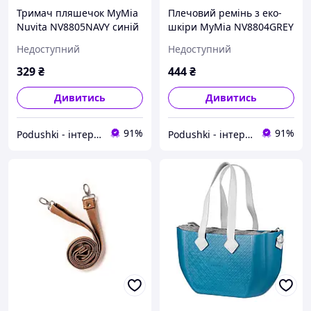
Тримач пляшечок MyMia
Плечовий ремінь з еко-
Nuvita NV8805NAVY синій
шкіри MyMia NV8804GREY
Недоступний
Недоступний
329
₴
444
₴
Дивитись
Дивитись
91%
91%
Podushki - інтернет-магазин Подушки
Podushki - інтернет-магазин Подушки