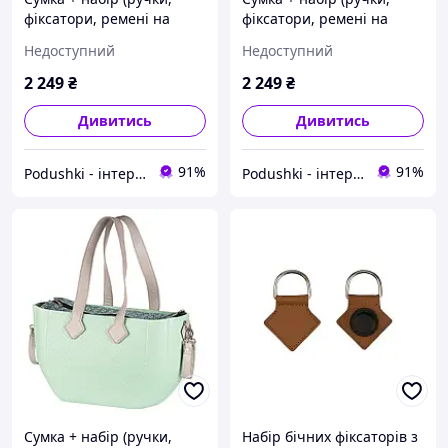
фіксатори, ремені на
фіксатори, ремені на
коляску) MyMia Nuvita
коляску) MyMia Nuvita
Недоступний
Недоступний
NV8801P/02G/23G/13G/33
NV8801M/02F/23G/13G/33
G
G
2 249
₴
2 249
₴
Дивитись
Дивитись
91%
91%
Podushki - інтернет-магазин Подушки
Podushki - інтернет-магазин Подушки
Сумка + набір (ручки,
Набір бічних фіксаторів з