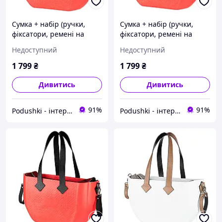
Сумка + набір (ручки,
Сумка + набір (ручки,
фіксатори, ремені на
фіксатори, ремені на
коляску) MyMia Nuvita
коляску) MyMia Nuvita
Недоступний
Недоступний
NV8801C/02B/03C
NV8801C/02B/03B
1 799
₴
1 799
₴
Дивитись
Дивитись
91%
91%
Podushki - інтернет-магазин Подушки
Podushki - інтернет-магазин Подушки