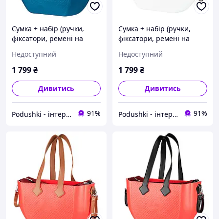
Сумка + набір (ручки,
Сумка + набір (ручки,
фіксатори, ремені на
фіксатори, ремені на
коляску) MyMia Nuvita
коляску) MyMia Nuvita
Недоступний
Недоступний
NV8801P/02G/03B
NV8801G/07G/23G/13G/33
G
1 799
₴
1 799
₴
Дивитись
Дивитись
91%
91%
Podushki - інтернет-магазин Подушки
Podushki - інтернет-магазин Подушки