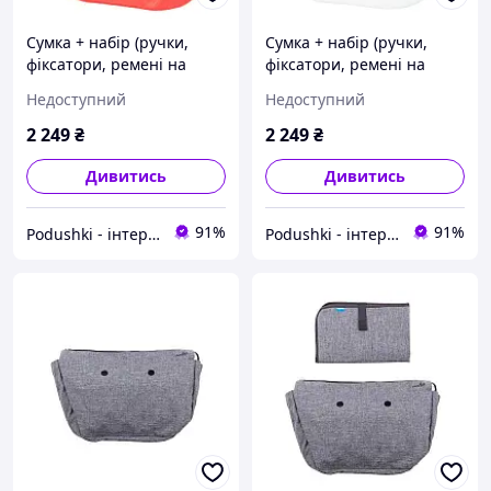
Сумка + набір (ручки,
Сумка + набір (ручки,
фіксатори, ремені на
фіксатори, ремені на
коляску) MyMia Nuvita
коляску) MyMia Nuvita
Недоступний
Недоступний
NV8801C/02B/23B/13B/33B
NV8801G/02RH/23T/13T/33
T
2 249
₴
2 249
₴
Дивитись
Дивитись
91%
91%
Podushki - інтернет-магазин Подушки
Podushki - інтернет-магазин Подушки