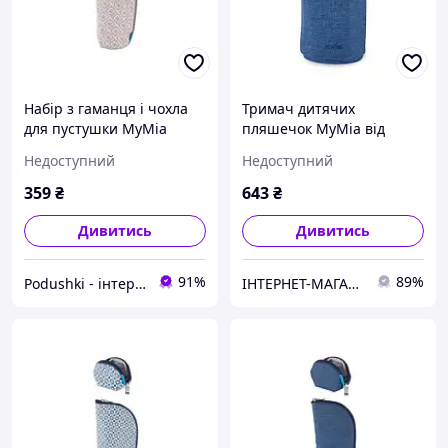
Набір з гаманця і чохла
Тримач дитячих
для пустушки MyMia
пляшечок MyMia від
Nuvita NV8806ROMBO
Nuvita Синій
Недоступний
Недоступний
геометричний орнамент
(NV8805NAVY)
359
₴
643
₴
Дивитись
Дивитись
91%
89%
Podushki - інтернет-магазин Подушки
ІНТЕРНЕТ-МАГАЗИН "Доставлено "