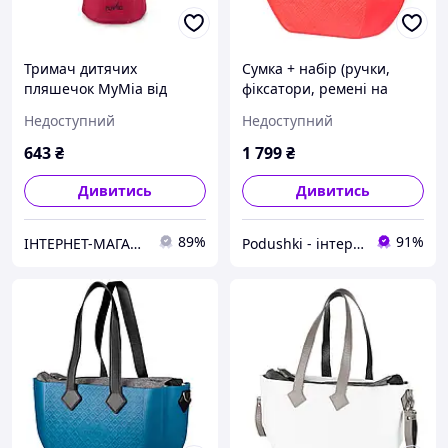
Тримач дитячих
Сумка + набір (ручки,
пляшечок MyMia від
фіксатори, ремені на
Nuvita Бордовий
коляску) MyMia Nuvita
Недоступний
Недоступний
(NV8805BORDEAU)
NV8801C/02G/03B
643
₴
1 799
₴
Дивитись
Дивитись
89%
91%
ІНТЕРНЕТ-МАГАЗИН "Доставлено "
Podushki - інтернет-магазин Подушки