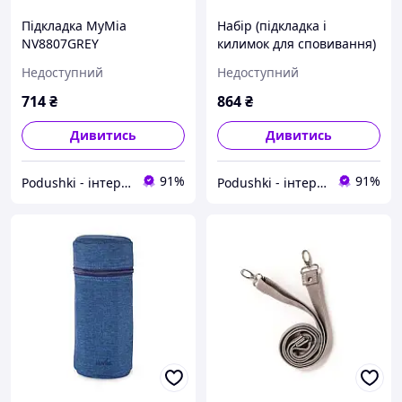
Підкладка MyMia
Набір (підкладка і
NV8807GREY
килимок для сповивання)
MyMia NV8802GREY
Недоступний
Недоступний
714
₴
864
₴
Дивитись
Дивитись
91%
91%
Podushki - інтернет-магазин Подушки
Podushki - інтернет-магазин Подушки