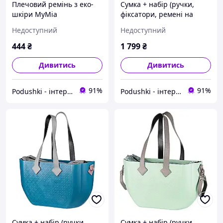
Плечовий ремінь з еко-
Сумка + набір (ручки,
шкіри MyMia
фіксатори, ремені на
NV8804CAMEL
коляску) MyMia Nuvita
Недоступний
Недоступний
NV8801P/02G/03G
444
₴
1 799
₴
Дивитись
Дивитись
91%
91%
Podushki - інтернет-магазин Подушки
Podushki - інтернет-магазин Подушки
Сумка + набір (ручки,
Сумка + набір (ручки,