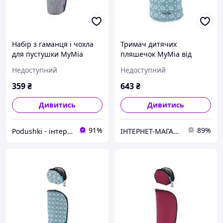
Набір з гаманця і чохла
Тримач дитячих
для пустушки MyMia
пляшечок MyMia від
Nuvita NV8806GREY сірий
Nuvita Синій у квіточку
Недоступний
Недоступний
(NV8805FLOWER)
359
₴
643
₴
Дивитись
Дивитись
91%
89%
Podushki - інтернет-магазин Подушки
ІНТЕРНЕТ-МАГАЗИН "Доставлено "