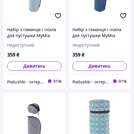
Набір з гаманця і чохла
Набір з гаманця і чохла
для пустушки MyMia
для пустушки MyMia
Nuvita NV8806OPTICAL
Nuvita NV8806NAVY синій
Недоступний
Недоступний
оптичний орнамент
359
₴
359
₴
Дивитись
Дивитись
91%
91%
Podushki - інтернет-магазин Подушки
Podushki - інтернет-магазин Подушки