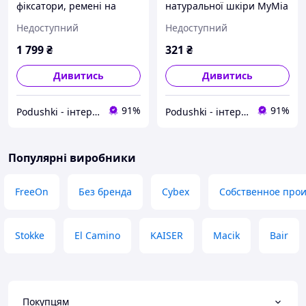
фіксатори, ремені на
натуральної шкіри MyMia
коляску) MyMia Nuvita
NV8813TAUPE
Недоступний
Недоступний
NV8801M/02F/03G
1 799
₴
321
₴
Дивитись
Дивитись
91%
91%
Podushki - інтернет-магазин Подушки
Podushki - інтернет-магазин Подушки
Популярні виробники
FreeOn
Без бренда
Cybex
Собственное прои
Stokke
El Camino
KAISER
Macik
Bair
Покупцям