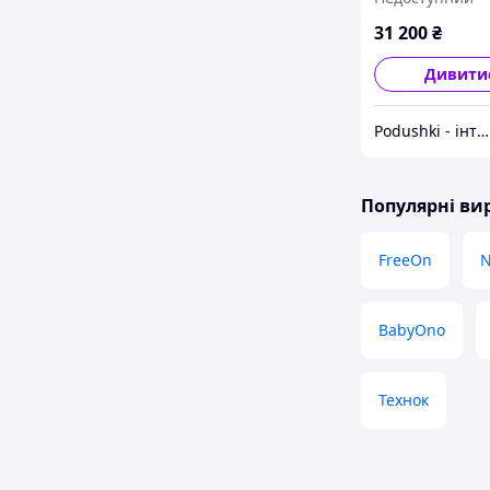
31 200
₴
Дивити
Podushki - інтернет-магазин Подушки
Популярні в
FreeOn
N
BabyOno
Технок