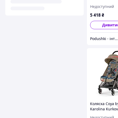
Недоступний
5 418
₴
Дивити
Podushki - інтернет-магазин Подушки
Коляска Coya b
Karolina Kurko
Love Cybex 522
Недоступний