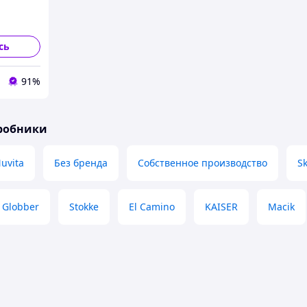
сь
91%
иробники
uvita
Без бренда
Собственное производство
S
Globber
Stokke
El Camino
KAISER
Macik