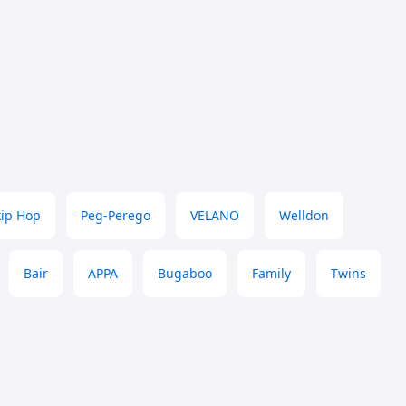
kip Hop
Peg-Perego
VELANO
Welldon
Bair
АРРА
Bugaboo
Family
Twins