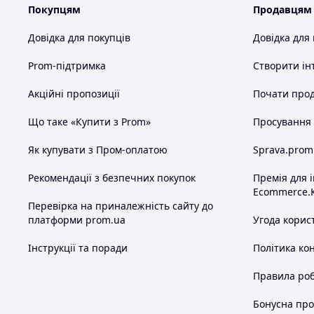
Покупцям
Продавцям
Довідка для покупців
Довідка для
Prom-підтримка
Створити ін
Акційні пропозиції
Почати прод
Що таке «Купити з Prom»
Просування в
Як купувати з Пром-оплатою
Sprava.prom
Рекомендації з безпечних покупок
Премія для 
Ecommerce.
Перевірка на приналежність сайту до
платформи prom.ua
Угода корис
Інструкції та поради
Політика ко
Правила роб
Бонусна пр