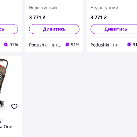
522002903
522002905
Недоступний
Недоступний
3 771
₴
3 771
₴
сь
Дивитись
Дивитись
91%
91%
9
Podushki - інтернет-магазин Подушки
Podushki - інтернет-магазин Подушки
y
va One
003001