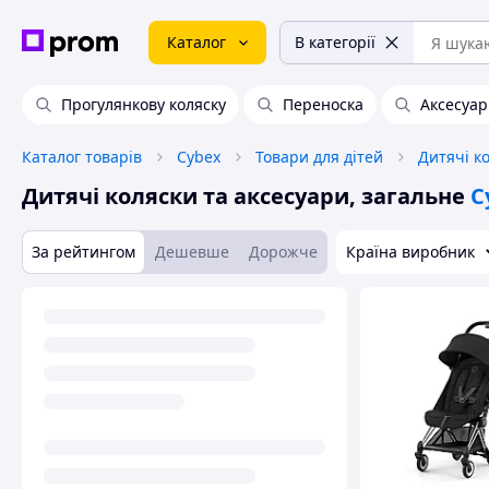
Каталог
В категорії
Прогулянкову коляску
Переноска
Аксесуар
Каталог товарів
Cybex
Товари для дітей
Дитячі к
Дитячі коляски та аксесуари, загальне
C
За рейтингом
Дешевше
Дорожче
Країна виробник