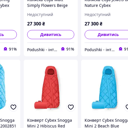
Cybex
Simply Flowers Beige
Nature Cybex
Cybex 522003151
522003111
Недоступний
Недоступний
27 300
₴
27 300
₴
сь
Дивитись
Дивитись
91%
91%
9
Podushki - інтернет-магазин Подушки
Podushki - інтернет-магазин Подушки
 Snogga
Конверт Cybex Snogga
Конверт Cybex Snogg
22002851
Mini 2 Hibiscus Red
Mini 2 Beach Blue