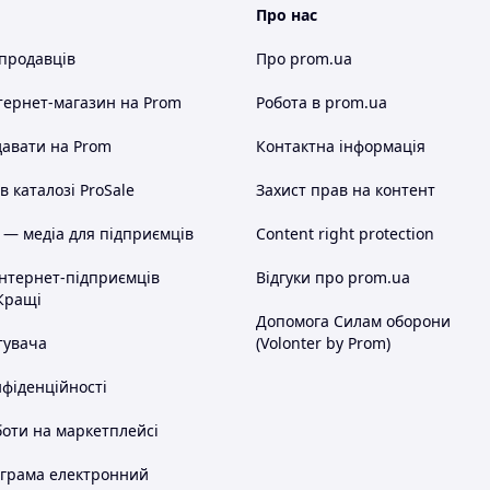
Про нас
 продавців
Про prom.ua
тернет-магазин
на Prom
Робота в prom.ua
авати на Prom
Контактна інформація
 каталозі ProSale
Захист прав на контент
 — медіа для підприємців
Content right protection
інтернет-підприємців
Відгуки про prom.ua
Кращі
Допомога Силам оборони
тувача
(Volonter by Prom)
нфіденційності
оти на маркетплейсі
ограма електронний