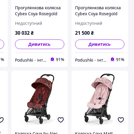
а
Прогулянкова коляска
Прогулянкова коляска
Cybex Coya Rosegold
Cybex Coya Rosegold
Leaf Green 522004285
Rosegold Off White
Недоступний
Недоступний
522004265
30 032
₴
21 500
₴
Дивитись
Дивитись
1%
91%
91%
Podushki - інтернет-магазин Подушки
Podushki - інтернет-магазин Подушки
f
Коляска Coya by Alec
Коляска Coya Matt