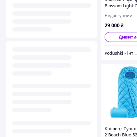
Blossom Light 
522003071
Недоступний
29 000
₴
Дивити
Podushki - інтернет-магазин Подушки
Конверт Cybex
2 Beach Blue 5