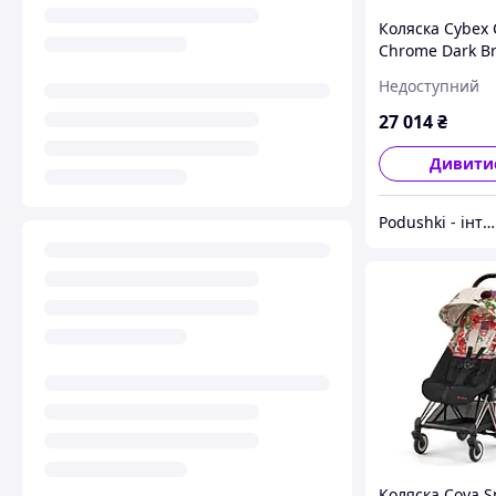
Коляска Cybex 
Chrome Dark B
Sepia Black 52
Недоступний
27 014
₴
Дивити
Podushki - інтернет-магазин Подушки
Коляска Coya S