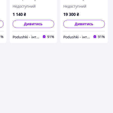
521000705
522004335
Недоступний
Недоступний
1 140
₴
19 300
₴
Дивитись
Дивитись
1%
91%
91%
Podushki - інтернет-магазин Подушки
Podushki - інтернет-магазин Подушки