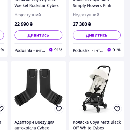
Voelkel Rockstar Cybex
Simply Flowers Pink
522003041
Cybex 522003131
Недоступний
Недоступний
22 990
₴
27 300
₴
Дивитись
Дивитись
1%
91%
91%
Podushki - інтернет-магазин Подушки
Podushki - інтернет-магазин Подушки
a
Адаптори Beezy для
Коляска Coya Matt Black
автокрісла Cybex
Off White Cybex