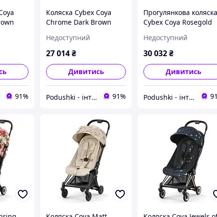
Coya
Коляска Cybex Coya
Прогулянкова коляск
rown
Chrome Dark Brown
Cybex Coya Rosegold
2004385
Mirage Grey 522004395
Rosegold Mirage Grey
Недоступний
Недоступний
522004255
27 014
₴
30 032
₴
сь
Дивитись
Дивитись
91%
91%
9
Podushki - інтернет-магазин Подушки
Podushki - інтернет-магазин Подушки
pring
Коляска Coya Matt
Коляска Coya Jewels o