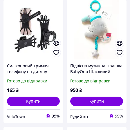
Силіконовий тримач
Підвісна музична іграшка
телефону на дитячу
BabyOno Щасливий
коляску
місяць, від народження
Готово до відправки
Готово до відправки
165
₴
950
₴
Купити
Купити
95%
99%
VeloTown
Рудий кіт