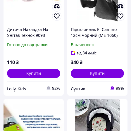
Дитяча Накладка На
Підсклянник El Camino
Унітаз Технок 9093
12см Чорний (ME 1060)
Готово до відправки
В наявності
34
від
₴
/міс
110
₴
340
₴
Купити
Купити
92%
99%
Lolly_Kids
Лунтик