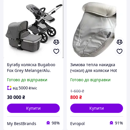
Бугабу коляска Bugaboo
Зимова тепла накидка
Fox Grey Melange/Alu.
(чохол) для коляски Hot
Нова
Mom
Готово до відправки
Готово до відправки
5000
від
₴
/міс
1 600
₴
30 000
₴
800
₴
Купити
Купити
98%
91%
My BestBrands
Evropol