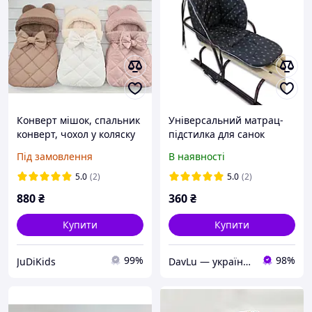
Конверт мішок, спальник
Універсальний матрац-
конверт, чохол у коляску
підстилка для санок
DavLu Сніжинки на
Під замовлення
В наявності
чорному (S-002)
5.0
(2)
5.0
(2)
880
₴
360
₴
Купити
Купити
99%
98%
JuDiKids
DavLu — українське швейне виробництво дитячого текстилю та аксесуарів