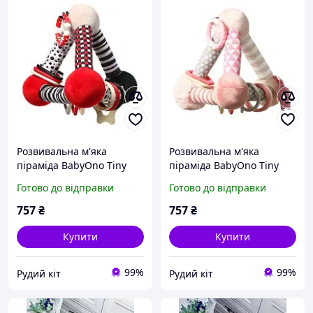
Розвивальна м'яка
Розвивальна м'яка
піраміда BabyOno Tiny
піраміда BabyOno Tiny
Yoga Triangle, від
Yoga Triangle, з
Готово до відправки
Готово до відправки
народження
народження рожева
757
₴
757
₴
Купити
Купити
99%
99%
Рудий кіт
Рудий кіт