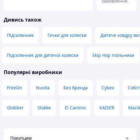
замовлення.
Дивись також
Підсклянник
Гачки для коляски
Дитяче ковдру в
Підсклянник для дитячої коляски
Skip Hop поїльники
Популярні виробники
FreeOn
Nuvita
Без бренда
Cybex
Собс
Globber
Stokke
El Camino
KAISER
Maci
Покупцям