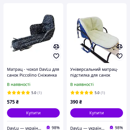
Матрац - чохол DavLu для
Універсальний матрац-
санок Piccolino Сніжинка
підстилка для санок
на темно синьому
DavLu Сніжинки на
В наявності
В наявності
(довгий) (MSP-5)
синьому на овчині
5.0
(1)
5.0
(1)
575
₴
390
₴
Купити
Купити
98%
98%
DavLu — українське швейне виробництво дитячого текстилю та аксесуарів
DavLu — українське швейне виробництво дитячого текстилю та аксесуарів