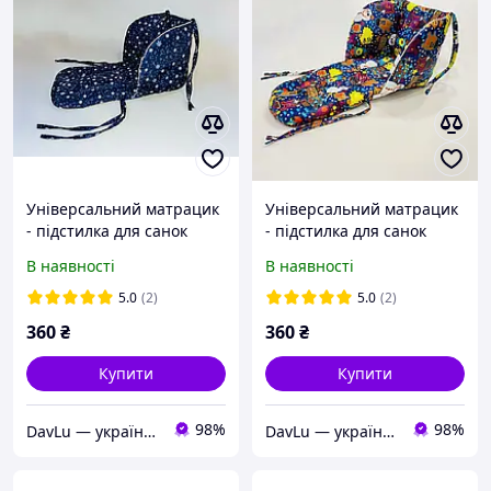
Універсальний матрацик
Універсальний матрацик
- підстилка для санок
- підстилка для санок
DavLu Сніжинка на темно
DavLu Сніговики на
В наявності
В наявності
синьому (S-402)
синьому (S-2024)
5.0
(2)
5.0
(2)
360
₴
360
₴
Купити
Купити
98%
98%
DavLu — українське швейне виробництво дитячого текстилю та аксесуарів
DavLu — українське швейне виробництво дитячого текстилю та аксесуарів