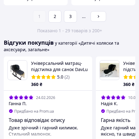
1
2
3
...
Показано 1 - 29 товарів з 200+
Відгуки покупців
у категорії «Дитячі коляски та
аксесуари, загальне»
Універсальний матрац-
Універ
підстилка для санок DavLu
підсти
Сніжинки на чорному (S-
Чорний
5.0
(2)
002)
360
₴
360
₴
24.02.2026
10.02
Ганна П.
Надія К.
Придбано на Prom.ua
Придбано на Pro
Товар відповідає опису
Гарна якість
Дуже зрічний і гарний килимок.
Дуже гарний матр
Стильний малюнок.
якісно, та швидк