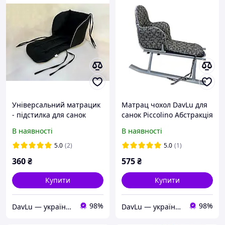
Універсальний матрацик
Матрац чохол DavLu для
- підстилка для санок
санок Piccolino Абстракція
DavLu Чорний (S-410)
на коричневому (довгий)
В наявності
В наявності
(S-206)
5.0
(2)
5.0
(1)
360
₴
575
₴
Купити
Купити
98%
98%
DavLu — українське швейне виробництво дитячого текстилю та аксесуарів
DavLu — українське швейне виробництво дитячого текстилю та аксесуарів