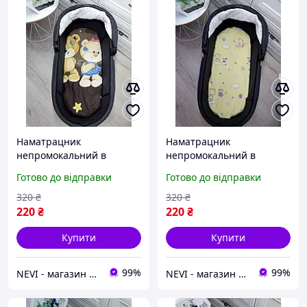
Наматрацник
Наматрацник
непромокальний в
непромокальний в
коляску для
коляску для
Готово до відправки
Готово до відправки
новонароджених
новонароджених
320
₴
320
₴
220
₴
220
₴
Купити
Купити
99%
99%
NEVI - магазин дитячих товарів
NEVI - магазин дитячих товарів