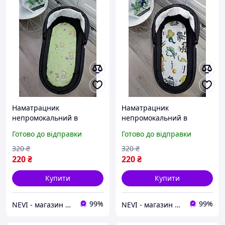
Наматрацник
Наматрацник
непромокальний в
непромокальний в
коляску для
коляску для
Готово до відправки
Готово до відправки
новонароджених
новонароджених
320
₴
320
₴
220
₴
220
₴
Купити
Купити
99%
99%
NEVI - магазин дитячих товарів
NEVI - магазин дитячих товарів