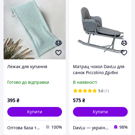
Лежак для купання
Матрац чохол DavLu для
санок Piccolino Дрібні
точки на сірому
Готово до відправки
В наявності
(довжений) (S-207)
5.0
(1)
395
₴
575
₴
Купити
Купити
100%
98%
Оптова база товарів від виробника "SuperBaza"
DavLu — українське швейне виробництво дитячого текстилю та аксесуарів