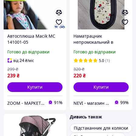
Автосплюша Macik МС
Наматрацник
141001-05
непромокальний в
коляску для
Готово до відправки
Готово до відправки
новонароджених
24
від
₴
/міс
5.0
(1)
299
₴
320
₴
239
₴
220
₴
Купити
Купити
91%
99%
ZOOM - МАРКЕТ ЦИФРОВОЇ ТЕХНІКИ
NEVI - магазин дитячих товарів
Дивись також
Підстаканник для коляски