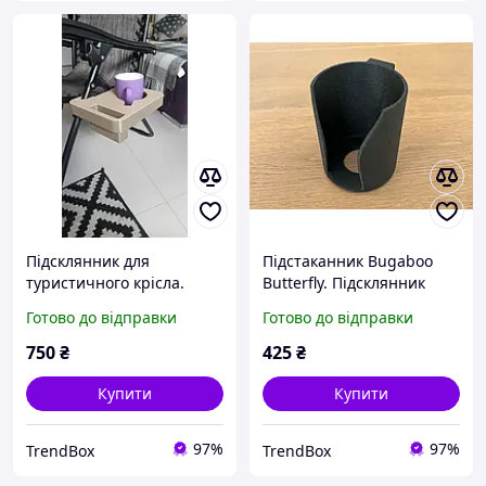
Підсклянник для
Підстаканник Bugaboo
туристичного крісла.
Butterfly. Підсклянник
Тримач для чашки на
Bugaboo Butterfly. Тримач
Готово до відправки
Готово до відправки
туристичне крісло.
для пляшки Bugaboo
Підстаканник для
750
₴
425
₴
кемпінгового крісла
Купити
Купити
97%
97%
TrendBox
TrendBox