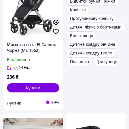
Відбиток ручки і ніжки
Коляска
Прогулянкову коляску
Дитячі ліжка з бортиками
Брязкальця
Дитяче ковдру овчина
Москітна сітка El Camino
Чорна (ME 1062)
Дитяче ковдру тепле
В наявності
Пелюшка
Гризунець
24
від
₴
/міс
236
₴
Купити
99%
Лунтик