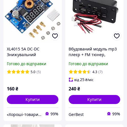
XL4015 5A DC-DC
Вбудований модуль mp3
Знижувальний
плеєр + FM тюнер,
перетворювач з ампер/
bluetooth 5.0, 2 * 3W 5V
Готово до відправки
Готово до відправки
вольт/ват метром,
(JQ-D077BT)
регулювання напруги,
5.0
(5)
4.3
(7)
струму USB
25
від
₴
/міс
160
₴
240
₴
Купити
Купити
99%
99%
«Хороші-товари» інтернет-магазин
GerBest