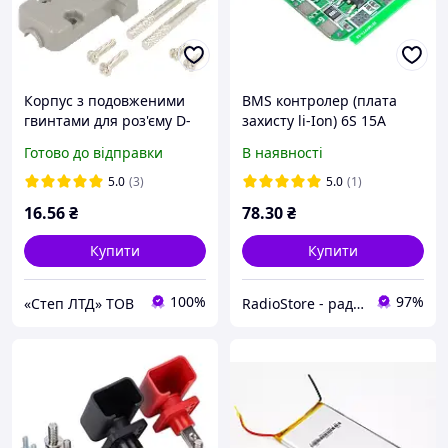
Корпус з подовженими
BMS контролер (плата
гвинтами для роз'єму D-
захисту li-Ion) 6S 15A
Sub 9/15 контактів (DPT-
Готово до відправки
В наявності
9C)
5.0
(3)
5.0
(1)
16
.56
₴
78
.30
₴
Купити
Купити
100%
97%
«Степ ЛТД» ТОВ
RadioStore - радіоаматорські та електротехнічні товари