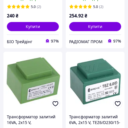
BREVE TUFVASSONS
5.0
(2)
5.0
(2)
240
₴
254
.92
₴
Купити
Купити
97%
97%
БІО Трейдінг
РАДІОМАГ ПРОМ
Трансформатор залитий
Трансформатор залитий
16VA, 2х15 V,
6VA, 2х15 V, TEZ6/D230/15-