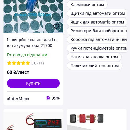
Клемники оптом
Щитки під автомати оптом
Ящик для автоматів оптом
Резистори багатооборотні о
Коробка під автоматичні вим
Ізоляційне кільце для Li-
ion акумулятора 21700
Ручки потенціометрів оптом
(100 шт)
Готово до відправки
Натискна кнопка оптом
5.0
(11)
Пальчиковий тен оптом
60
₴/лист
Купити
99%
«InterMen»