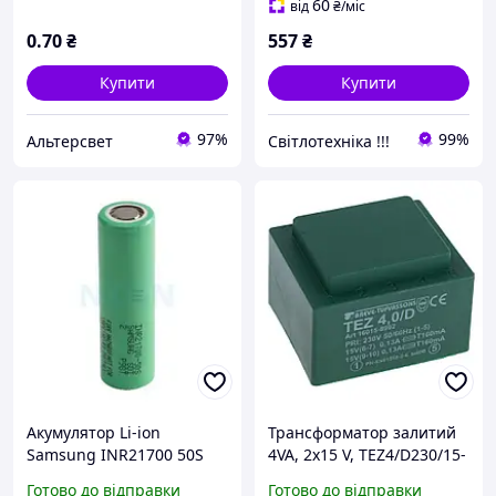
60
від
₴
/міс
0
.70
₴
557
₴
Купити
Купити
97%
99%
Альтерсвет
Світлотехніка !!!
Акумулятор Li-ion
Трансформатор залитий
Samsung INR21700 50S
4VA, 2х15 V, TEZ4/D230/15-
5000mAh- 35A 03034
15V BREVE TUFVASSONS
Готово до відправки
Готово до відправки