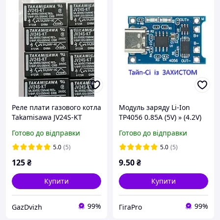
Реле плати газового котла
Модуль заряду Li-Ion
Takamisawa JV24S-KT
TP4056 0.85А (5V) » (4.2V)
4W Type-C + Захист
Готово до відправки
Готово до відправки
5.0
(5)
5.0
(5)
125
₴
9
.50
₴
Купити
Купити
99%
99%
GazDvizh
ГігаPro