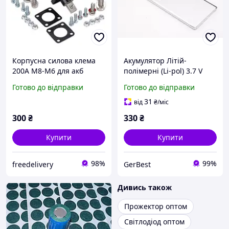
Корпусна силова клема
Акумулятор Літій-
200А М8-М6 для акб
полімерні (Li-pol) 3.7 V
LiFePO4, з кришкою, пара
5000 mAh
Готово до відправки
Готово до відправки
31
від
₴
/міс
300
₴
330
₴
Купити
Купити
98%
99%
freedelivery
GerBest
Дивись також
Прожектор оптом
Світлодіод оптом