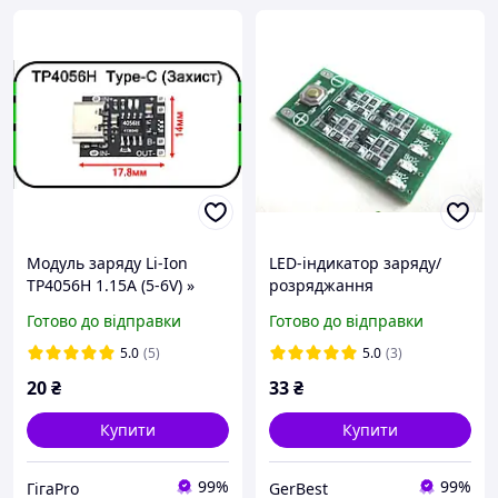
Модуль заряду Li-Ion
LED-індикатор заряду/
TP4056H 1.15А (5-6V) »
розряджання
(4.2V) 5W Type-C + Захист
акумуляторів li-ion, li-pol
Готово до відправки
Готово до відправки
3S 12.6V
5.0
(5)
5.0
(3)
20
₴
33
₴
Купити
Купити
99%
99%
ГігаPro
GerBest