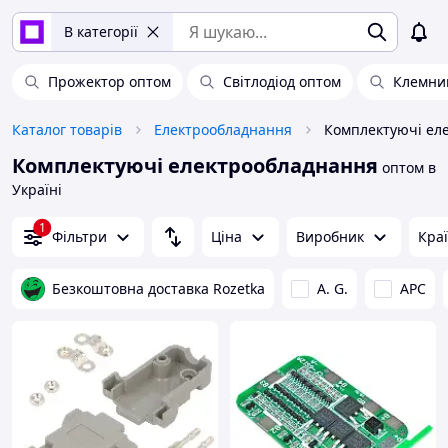
В категорії
Прожектор оптом
Світлодіод оптом
Клемни
Каталог товарів
Електрообладнання
Комплектуючі електрообладнання
оптом в
Україні
1
Фільтри
Ціна
Виробник
Кра
Безкоштовна доставка Rozetka
A. G.
APC