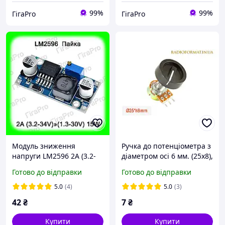
99%
99%
ГігаPro
ГігаPro
Модуль зниження
Ручка до потенціометра з
напруги LM2596 2A (3.2-
діаметром осі 6 мм. (25x8),
34V) » (1.3-30V) 15W Пайка
№29
Готово до відправки
Готово до відправки
5.0
(4)
5.0
(3)
42
₴
7
₴
Купити
Купити