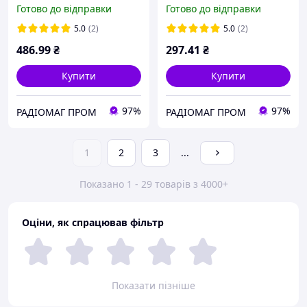
TEZ16/D230/15-15V BREVE
15V BREVE TUFVASSONS
Готово до відправки
Готово до відправки
TUFVASSONS BREVE
BREVE TUFVASSONS
TUFVASSONS
5.0
(2)
5.0
(2)
486
.99
₴
297
.41
₴
Купити
Купити
97%
97%
РАДІОМАГ ПРОМ
РАДІОМАГ ПРОМ
1
2
3
...
Показано 1 - 29 товарів з 4000+
Оціни, як спрацював фільтр
Показати пізніше