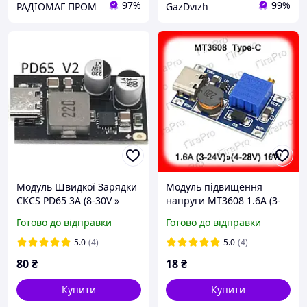
97%
99%
РАДІОМАГ ПРОМ
GazDvizh
Модуль Швидкої Зарядки
Модуль підвищення
CKCS PD65 3А (8-30V »
напруги MT3608 1.6А (3-
5/9/12/20V) 65W Type-C
24V) » (4-28V) 16W Type-C
Готово до відправки
Готово до відправки
5.0
(4)
5.0
(4)
80
₴
18
₴
Купити
Купити