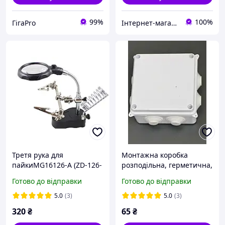
99%
100%
ГігаPro
Інтернет-магазин радіодеталей Radioformat
Третя рука для
Монтажна коробка
пайкиMG16126-A (ZD-126-
розподільна, герметична,
2) тримач для плат з
зовнішня IP65,
Готово до відправки
Готово до відправки
підставкою для
100х100х70мм
паяльника і
5.0
(3)
5.0
(3)
підсвічуванням
320
₴
65
₴