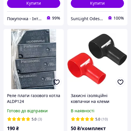
Купити
Купити
99%
100%
Покупочка - Інтернет магазин
SunLight Odesa 7km
Реле плати газового котла
Захисні ізоляційні
ALDP124
ковпачки на клеми
акумулятора, комплект (1
Готово до відправки
В наявності
чорний + 1 червоний)
5.0
(3)
5.0
(10)
190
₴
50
₴/комплект