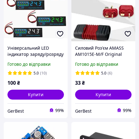
Універсальний LED
Силовий Роз'єм AMASS
індикатор заряду/розряду
AM1015E-M/F Original
акумуляторів li-ion /
Готово до відправки
Готово до відправки
LiFePO4 / Pb 7-55V
5.0
(10)
5.0
(6)
100
₴
33
₴
Купити
Купити
99%
99%
GerBest
GerBest