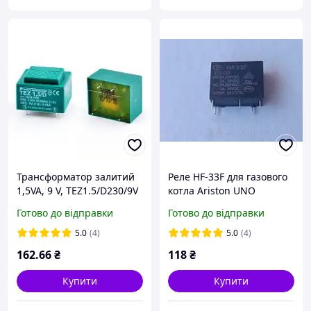
Трансформатор залитий
Реле HF-33F для газового
1,5VA, 9 V, TEZ1.5/D230/9V
котла Ariston UNO
BREVE TUFVASSONS BREVE
Готово до відправки
Готово до відправки
TUFVASSONS
5.0
(4)
5.0
(4)
162
.66
₴
118
₴
Купити
Купити