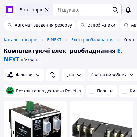
В категорії
Автомат введення резерву
Запобіжники
Ав
Каталог товарів
E.NEXT
Електрообладнання
Комплектуючі електрообладнання
E.
NEXT
в Україні
Фільтри
Ціна
Країна виробник
Безкоштовна доставка Rozetka
Польща
Ки