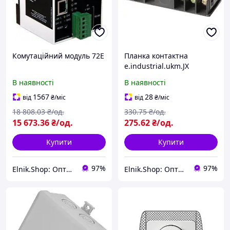
Комутаційний модуль 72E
Планка контактна
e.industrial.ukm.JX
[i0050001] E.NEXT
В наявності
В наявності
1567
28
від
₴
/міс
від
₴
/міс
18 808
.03
₴/од.
330
.75
₴/од.
15 673
.36
₴/од.
275
.62
₴/од.
Купити
Купити
97%
97%
Elnik.Shop: Оптово-роздрібна компанія
Elnik.Shop: Оптово-роздрібна компанія