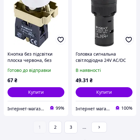
Кнопка без підсвітки
Головка сигнальна
плоска червона, без
світлодіодна 24V AC/DC
фіксації, 1NС
E.Next e.ad22.24.green
Готово до відправки
В наявності
зелена s009020
67
₴
49
.31
₴
Купити
Купити
99%
100%
Інтернет-магазин "ЕНЕРГІЯ", м.Дніпро, платник єдиного податку, 2 група
Інтернет магазин "Світ Електрики"
1
2
3
...