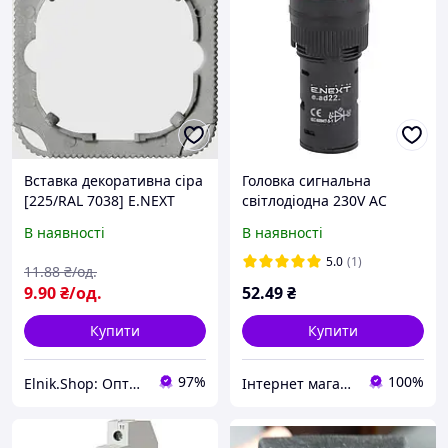
Вставка декоративна сіра
Головка сигнальна
[225/RAL 7038] E.NEXT
світлодіодна 230V AC
E.Next e.ad22.230.green
В наявності
В наявності
зелена s009022
5.0
(1)
11
.88
₴/од.
9
.90
₴/од.
52
.49
₴
Купити
Купити
97%
100%
Elnik.Shop: Оптово-роздрібна компанія
Інтернет магазин "Світ Електрики"