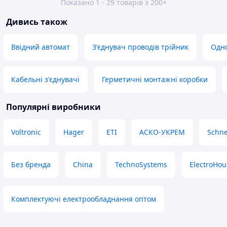
Показано 1 - 29 товарів з 200+
Дивись також
Ввідний автомат
З'єднувач проводів трійник
Одн
Кабельні з'єднувачі
Герметичні монтажні коробки
Популярні виробники
Voltronic
Hager
ETI
АСКО-УКРЕМ
Schne
Без бренда
China
TechnoSystems
ElectroHou
Комплектуючі електрообладнання оптом