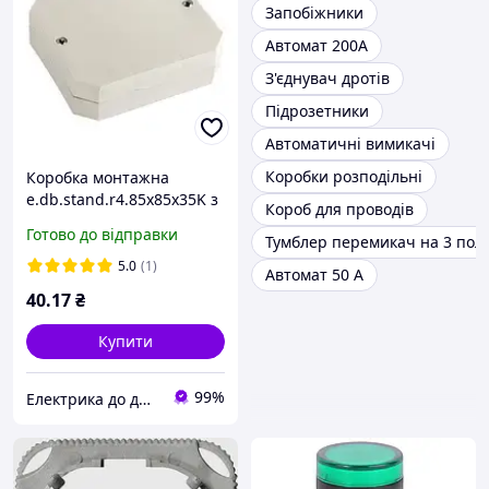
Запобіжники
Автомат 200А
З'єднувач дротів
Підрозетники
Автоматичні вимикачі
Коробки розподільні
Коробка монтажна
e.db.stand.r4.85x85x35K з
Короб для проводів
клемником, 85х85х35 мм,
Готово до відправки
Тумблер перемикач на 3 по
IP44, Р4, зовнішня тм Е-
next s027037
5.0
(1)
Автомат 50 А
40
.17
₴
Купити
99%
Електрика до дрібниць