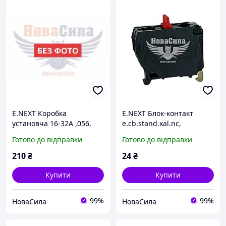
E.NEXT Коробка
E.NEXT Блок-контакт
установча 16-32А ,056,
e.cb.stand.xal.nс,
червоний нормально-
Готово до відправки
Готово до відправки
закритий ,s008005,
210
₴
24
₴
Купити
Купити
99%
99%
НоваСила
НоваСила