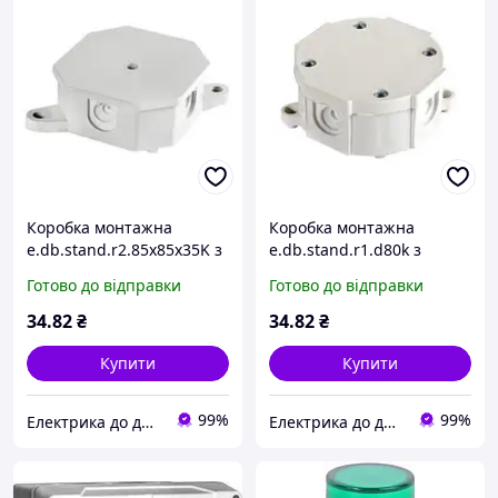
Коробка монтажна
Коробка монтажна
e.db.stand.r2.85x85x35K з
e.db.stand.r1.d80k з
клемником, 85х85х35 мм,
клемником, d80 мм, IP44,
Готово до відправки
Готово до відправки
IP44, Р2, зовнішня тм
Р1, зовнішня тм Е.NEXT
Е.NEXT s027036
s027035
34
.82
₴
34
.82
₴
Купити
Купити
99%
99%
Електрика до дрібниць
Електрика до дрібниць