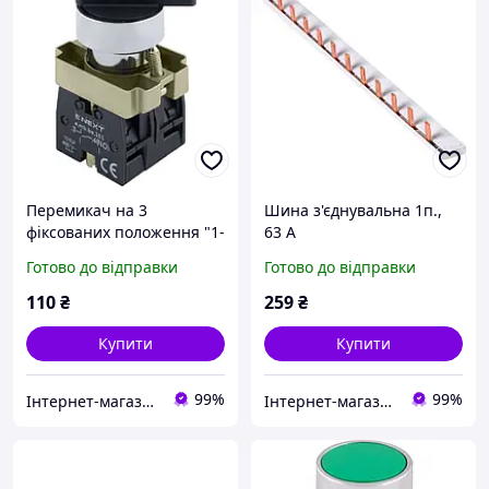
Перемикач на 3
Шина з'єднувальна 1п.,
фіксованих положення "1-
63 А
0-2" подовжена рукоятка,
Готово до відправки
Готово до відправки
2NO
110
₴
259
₴
Купити
Купити
99%
99%
Інтернет-магазин "ЕНЕРГІЯ", м.Дніпро, платник єдиного податку, 2 група
Інтернет-магазин "ЕНЕРГІЯ", м.Дніпро, платник єдиного податку, 2 група