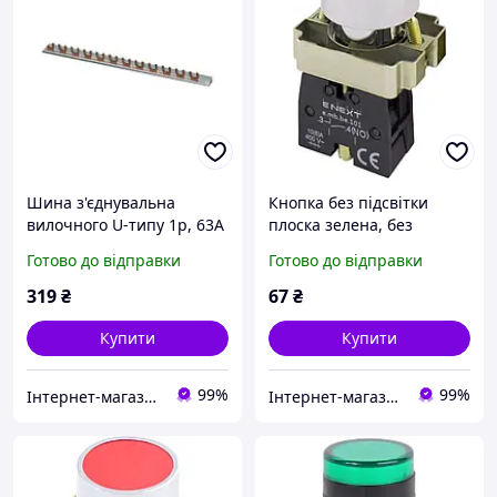
Шина з'єднувальна
Кнопка без підсвітки
вилочного U-типу 1р, 63А
плоска зелена, без
фіксації, 1NO
Готово до відправки
Готово до відправки
319
₴
67
₴
Купити
Купити
99%
99%
Інтернет-магазин "ЕНЕРГІЯ", м.Дніпро, платник єдиного податку, 2 група
Інтернет-магазин "ЕНЕРГІЯ", м.Дніпро, платник єдиного податку, 2 група