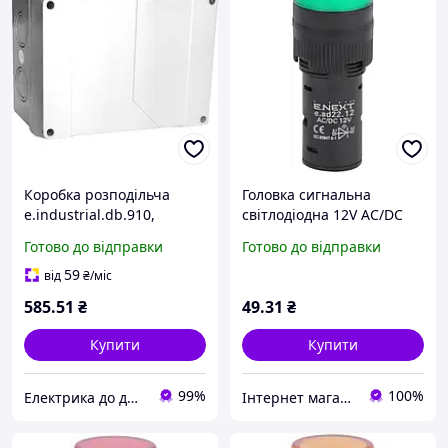
Коробка розподільча
Головка сигнальна
e.industrial.db.910,
світлодіодна 12V AC/DC
167х125х83 без клемної
E.Next e.ad22.12.green
Готово до відправки
Готово до відправки
колодки E.NEXT i0350008
зелена s009018
59
від
₴
/міс
585
.51
₴
49
.31
₴
Купити
Купити
99%
100%
Електрика до дрібниць
Інтернет магазин "Світ Електрики"