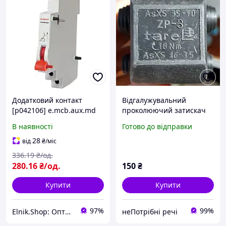
Додатковий контакт
Відгалужувальний
[p042106] e.mcb.aux.md
проколюючий затискач
E.NEXT
tarel.zpi.071 ZP1 (Al 35-70;
В наявності
Готово до відправки
AsXS 16-35)
28
від
₴
/міс
336
.19
₴/од.
280
.16
₴/од.
150
₴
Купити
Купити
97%
99%
Elnik.Shop: Оптово-роздрібна компанія
неПотрібні речі