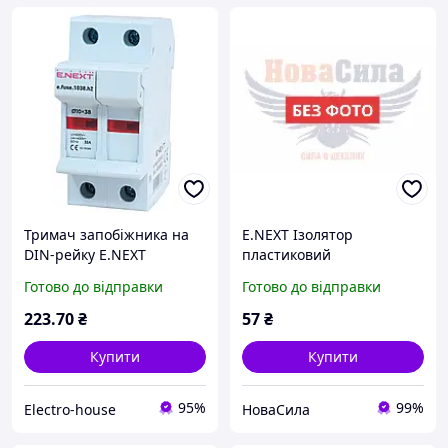
Тримач запобіжника на
E.NEXT Ізолятор
DIN-рейку E.NEXT
пластиковий
e.fuse.1038.h2 220В 32А
e.bus.sm.stand.51.bk без
Готово до відправки
Готово до відправки
2р i0300002
кріплення ,s054011,
223
.70
₴
57
₴
Купити
Купити
95%
99%
Electro-house
НоваСила