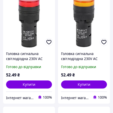
Головка сигнальна
Головка сигнальна
світлодіодна 230V AC
світлодіодна 230V AC
E.Next e.ad22.230.red
E.Next e.ad22.230.yellow
Готово до відправки
Готово до відправки
червона s009023
жовта s009024
52
.49
₴
52
.49
₴
Купити
Купити
100%
100%
Інтернет магазин "Світ Електрики"
Інтернет магазин "Світ Електрики"