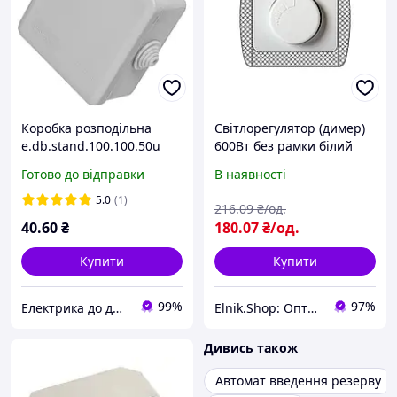
Коробка розподільна
Світлорегулятор (димер)
e.db.stand.100.100.50u
600Вт без рамки білий
E.NEXT s027041
[s035017] E.NEXT
Готово до відправки
В наявності
e.install.standart.816-d600
5.0
(1)
216
.09
₴/од.
40
.60
₴
180
.07
₴/од.
Купити
Купити
99%
97%
Електрика до дрібниць
Elnik.Shop: Оптово-роздрібна компанія
Дивись також
Автомат введення резерву