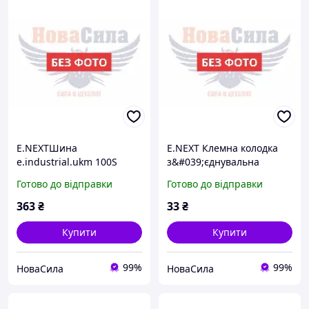
E.NEXTШина
E.NEXT Клемна колодка
e.industrial.ukm 100S
з&#039;єднувальна
busbar ,i0050003,
e.lc.pro.aw.uni.pl.2-4 з
Готово до відправки
Готово до відправки
натискним важелем
універсальна ,p0660022,
363
₴
33
₴
Купити
Купити
99%
99%
НоваСила
НоваСила