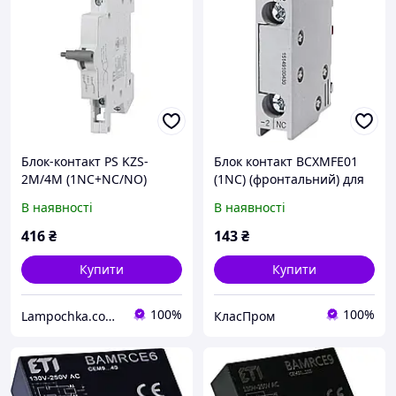
Блок-контакт PS KZS-
Блок контакт BCXMFE01
2M/4M (1NC+NC/NO)
(1NC) (фронтальний) для
(2159500)
CEM
В наявності
В наявності
416
₴
143
₴
Купити
Купити
100%
100%
Lampochka.com.ua
КласПром