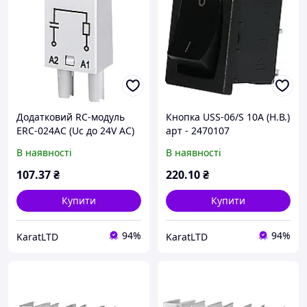
Додатковий RC-модуль
Кнопка USS-06/S 10A (Н.В.)
ERC-024AC (Uc до 24V AC)
арт - 2470107
арт - 2473019
В наявності
В наявності
107
.37
₴
220
.10
₴
Купити
Купити
94%
94%
KaratLTD
KaratLTD