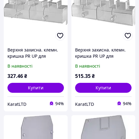
Верхня захисна. клемн.
Верхня захисна. клемн.
кришка PR UP для
кришка PR UP для
LA2&LAF2 арт - 4665072
LA4&LAF4 арт - 4665074
В наявності
В наявності
327
.46
₴
515
.35
₴
Купити
Купити
94%
94%
KaratLTD
KaratLTD