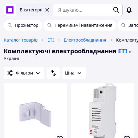
В категорії
Прожектор
Перемикачі навантаження
Зап
Каталог товарів
ETI
Електрообладнання
Комплектуючі електрообладнання
ETI
в
Україні
Фільтри
Ціна