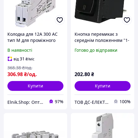
Колодка для 12А 300 АС
Кнопка перемикає з
тип M для проміжного
середнім положенням "1-
реле MER2 [2473036]
0-2" USS-05 10A
В наявності
Готово до відправки
MERB-M ETI
31
від
₴
/міс
368
.38
₴/од.
306
.98
₴/од.
202
.80
₴
Купити
Купити
97%
100%
Elnik.Shop: Оптово-роздрібна компанія
ТОВ ДС-ЕЛЕКТРО