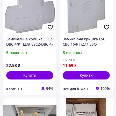
Замикальна кришка ESC2-
Замикаюча кришка ESC-
DBC.4/PT (для ESC2-DBC.4)
CBC.16/PT (для ESC-
арт - 3903056
CBC.16, сіра) (3903011)
В наявності
В наявності
16
.70
₴
22
.53
₴
11
.69
₴
Купити
Купити
94%
100%
KaratLTD
Все для інженерних мереж