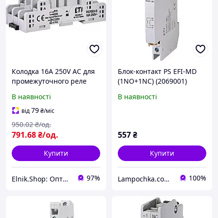
Колодка 16А 250V AC для
Блок-контакт PS EFI-MD
промежуточного реле
(1NO+1NC) (2069001)
RERM3 [2473064] RERB3-S
В наявності
В наявності
ETI
79
від
₴
/міс
950
.02
₴/од.
791
.68
₴/од.
557
₴
Купити
Купити
97%
100%
Elnik.Shop: Оптово-роздрібна компанія
Lampochka.com.ua