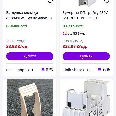
Заглушка клем до
Зумер на DIN-рейку 230V
автоматичних вимикачів
[2413001] BE 230 ETI
ETIMAT 6,10 [2159011]
В наявності
В наявності
ETIMAT Terminal cover ETI
83
від
₴
/міс
40
.72
₴/од.
998
.49
₴/од.
33
.93
₴/од.
832
.07
₴/од.
Купити
Купити
97%
97%
Elnik.Shop: Оптово-роздрібна компанія
Elnik.Shop: Оптово-роздрібна компанія