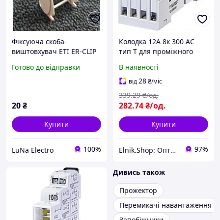
Фіксуюча скоба-
Колодка 12А 8к 300 AC
виштовхувач ETI ER-CLIP
тип Т для проміжного
002473016
реле ERM2 [2473012]
Готово до відправки
В наявності
ERB2-T ETI
28
від
₴
/міс
339
.29
₴/од.
20
₴
282
.74
₴/од.
Купити
Купити
100%
97%
LuNa Electro
Elnik.Shop: Оптово-роздрібна компанія
Дивись також
Прожектор
Перемикачі навантаження
Запобіжники