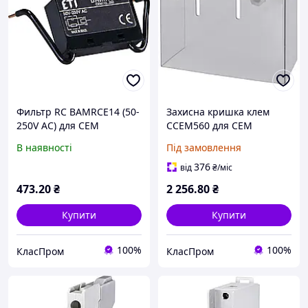
Фильтр RC BAMRCE14 (50-
Захисна кришка клем
250V AC) для CEM
CCEM560 для CEM
В наявності
Під замовлення
376
від
₴
/міс
473
.20
₴
2 256
.80
₴
Купити
Купити
100%
100%
КласПром
КласПром