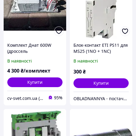
Комплект Днат 600W
Блок-контакт ETI PS11 для
(дроссель
MS25 (1NO + 1NC)
600w+ИЗУ+конденсатор,
В наявності
В наявності
без лампы) Балласт 600
ватт
4 300
₴/комплект
300
₴
Купити
Купити
95%
cv-svet.com.ua (наложек немає, питання у Viber)
OBLADNANNYA - постачальник електротехнічного обладнання та систем автоматизації