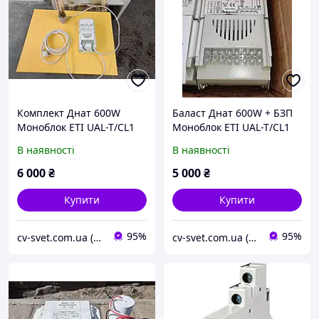
Комплект Днат 600W
Баласт Днат 600W + БЗП
Моноблок ETI UAL-T/CL1
Моноблок ETI UAL-T/CL1
VS HM 600W (по цене
VS HM 600W Баласт 600
В наявності
В наявності
китая) Балласт 600 ватт
ватів для 2 типів ламп
6 000
₴
5 000
₴
Купити
Купити
95%
95%
cv-svet.com.ua (наложек немає, питання у Viber)
cv-svet.com.ua (наложек немає, питання у Viber)