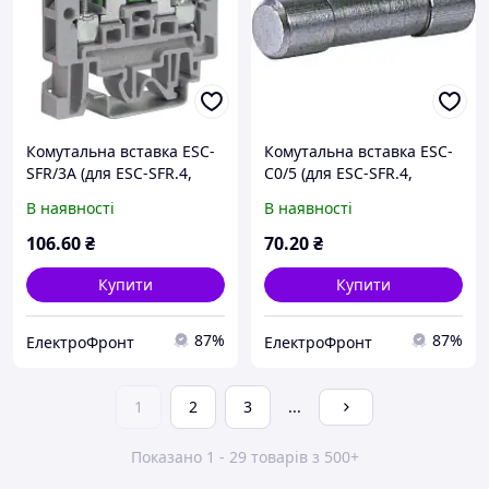
Комутальна вставка ESC-
Комутальна вставка ESC-
SFR/3A (для ESC-SFR.4,
C0/5 (для ESC-SFR.4,
діод 255/3A)
циліндр із латуні, 5x20
В наявності
В наявності
мм)
106
.60
₴
70
.20
₴
Купити
Купити
87%
87%
ЕлектроФронт
ЕлектроФронт
1
2
3
...
Показано 1 - 29 товарів з 500+