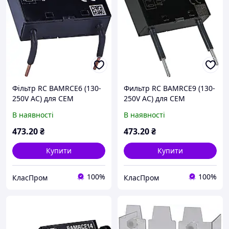
Фільтр RC BAMRCE6 (130-
Фильтр RC BAMRCE9 (130-
250V AC) для CEM
250V AC) для CEM
В наявності
В наявності
473
.20
₴
473
.20
₴
Купити
Купити
100%
100%
КласПром
КласПром