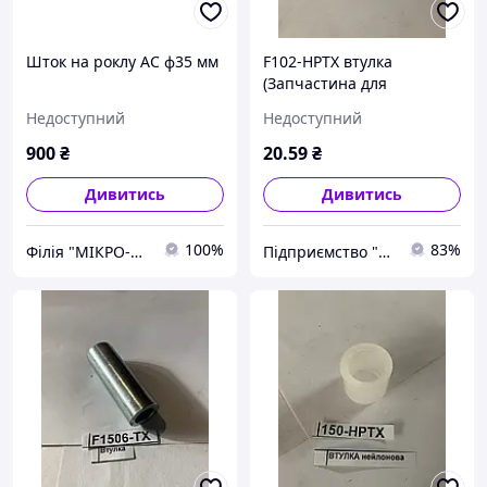
Шток на роклу АС ф35 мм
F102-HPTX втулка
(Запчастина для
гідравлічної візки Hu-lift
Недоступний
Недоступний
HP-20, HP-25, HP-30, TX-20,
TX-25, TX-30)
900
₴
20
.59
₴
Дивитись
Дивитись
100%
83%
Філія "МІКРО-Ф Запоріжжя" ТзОВ "Мікро-Ф"
Підприємство "Стандарт"