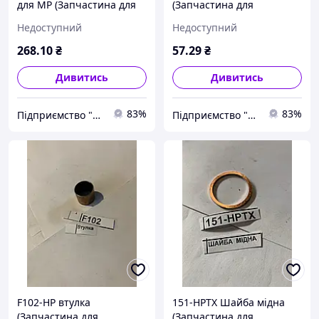
для МР (Запчастина для
(Запчастина для
гідравлічної візки Hu-lift
гідравлічної візки Hu-lift
Недоступний
Недоступний
HP-20, HP-25, HP-30, TX-20,
HP-20, HP-25, HP-30, TX-20,
TX-25, TX-30)
TX-25, TX-30)
268
.10
₴
57
.29
₴
Дивитись
Дивитись
83%
83%
Підприємство "Стандарт"
Підприємство "Стандарт"
F102-HP втулка
151-HPTX Шайба мідна
(Запчастина для
(Запчастина для