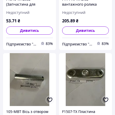
(Запчастина для
вантажного ролика
гідравлічної візки Hu-lift
(Запчастина для
Недоступний
Недоступний
HP-20, HP-25, HP-30, TX-20,
гідравлічної візки Hu-lift
TX-25, TX-30)
HP-20, HP-25, HP-30, TX-20,
53
.71
₴
205
.89
₴
TX-25, TX-30)
Дивитись
Дивитись
83%
83%
Підприємство "Стандарт"
Підприємство "Стандарт"
105-MBT Вісь з отвором
F1507-TX Пластина