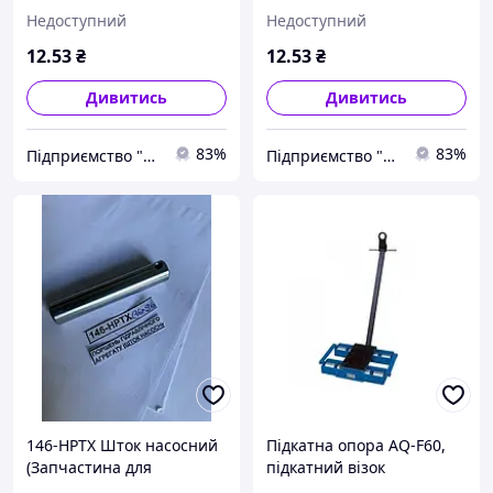
гідравлічної візки Hu-lift
гідравлічної візки Hu-lift
Недоступний
Недоступний
HP-20, HP-25, HP-30, TX-20,
HP-20, HP-25, HP-30, TX-20,
TX-25, TX-30)
TX-25, TX-30)
12
.53
₴
12
.53
₴
Дивитись
Дивитись
83%
83%
Підприємство "Стандарт"
Підприємство "Стандарт"
146-HPTX Шток насосний
Підкатна опора AQ-F60,
(Запчастина для
підкатний візок
гідравлічної візки Hu-lift
такелажний для