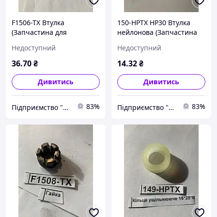
F1506-TX Втулка
150-HPTX HP30 Втулка
(Запчастина для
нейлонова (Запчастина
гідравлічної візки Hu-lift
для гідравлічної візки Hu-
Недоступний
Недоступний
HP-20, HP-25, HP-30, TX-20,
lift HP-20, HP-25, HP-30,
TX-25, TX-30)
TX-20, TX-25, TX-30)
36
.70
₴
14
.32
₴
Дивитись
Дивитись
83%
83%
Підприємство "Стандарт"
Підприємство "Стандарт"