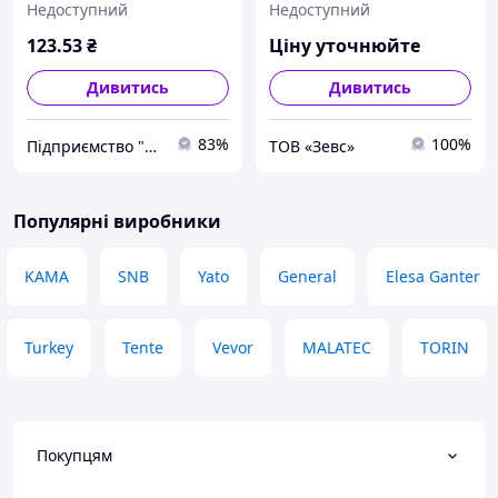
Недоступний
Недоступний
HP-20, HP-25, HP-30, TX-20,
переміщення верстатів г/
TX-25, TX-30)
п 6т
123
.53
₴
Ціну уточнюйте
Дивитись
Дивитись
83%
100%
Підприємство "Стандарт"
ТОВ «Зевс»
Популярні виробники
KAMA
SNB
Yato
General
Elesa Ganter
Turkey
Tente
Vevor
MALATEC
TORIN
Покупцям