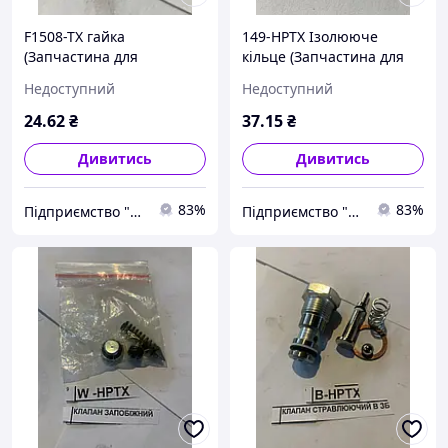
F1508-TX гайка
149-HPTX Ізолююче
(Запчастина для
кільце (Запчастина для
гідравлічної візки Hu-lift
гідравлічної візки Hu-lift
Недоступний
Недоступний
HP-20, HP-25, HP-30, TX-20,
HP-20, HP-25, HP-30, TX-20,
TX-25, TX-30)
TX-25, TX-30)
24
.62
₴
37
.15
₴
Дивитись
Дивитись
83%
83%
Підприємство "Стандарт"
Підприємство "Стандарт"