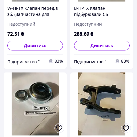
W-HPTX Клапан перед.в
B-HPTX Клапан
зб. (Запчастина для
підбурювали СБ
гідравлічної візки Hu-lift
(Запчастина для
Недоступний
Недоступний
HP-20, HP-25, HP-30, TX-20,
гідравлічної візки Hu-lift
TX-25, TX-30)
HP-20, HP-25, HP-30, TX-20,
72
.51
₴
288
.69
₴
TX-25, TX-30)
Дивитись
Дивитись
83%
83%
Підприємство "Стандарт"
Підприємство "Стандарт"