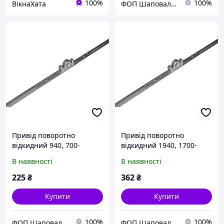
100%
100%
ВікнаХата
ФОП Шаповал Т.І.
Привід поворотно
Привід поворотно
відкидний 940, 700-
відкидний 1940, 1700-
1200мм ACCADO
2200мм ACCADO
В наявності
В наявності
225
₴
362
₴
Купити
Купити
100%
100%
ФОП Шаповал Т.І.
ФОП Шаповал Т.І.