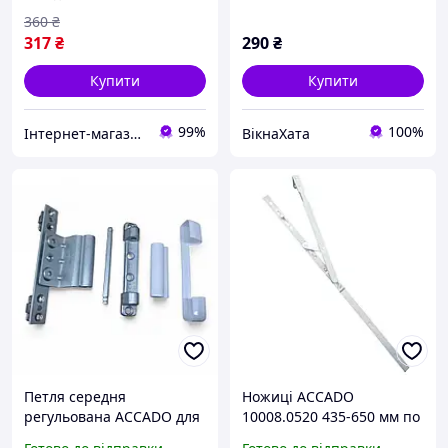
360
₴
317
₴
290
₴
Купити
Купити
99%
100%
Інтернет-магазин запчастин до вікон, дверей, жалюзі, ролетів "WENTANA"
ВікнаХата
Петля середня
Ножиці ACCADO
регульована ACCADO для
10008.0520 435-650 мм по
металопластикових вікон
фальцю стулки