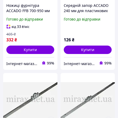
Ножиці фурнітура
Середній запор ACCADO
ACCADO FFB 700-950 мм
240 мм для пластикових
по фальці стулки для
вікон 420-700 мм арт.
Готово до відправки
Готово до відправки
металопластикових вікон
10009.0240.0.2
(арт. 10008.0820.0.2)
33
від
₴
/міс
405
₴
332
₴
126
₴
Купити
Купити
99%
99%
Інтернет-магазин запчастин до вікон, дверей, жалюзі, ролетів "WENTANA"
Інтернет-магазин запчастин до вікон, дверей, жалюзі, ролетів "WENTANA"