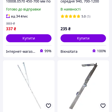
10008.0570 450-700 мм по
середня 940, 700-1200
фальцю стулки
Готово до відправки
В наявності
універсальні для ПВХ
вікон поворотно-відкидні
34
від
₴
/міс
5.0
(5)
383
₴
337
₴
235
₴
Купити
Купити
99%
100%
Інтернет-магазин запчастин до вікон, дверей, жалюзі, ролетів "WENTANA"
ВікнаХата