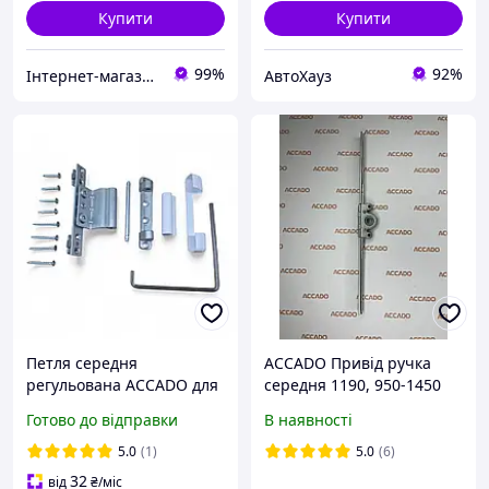
Купити
Купити
99%
92%
Інтернет-магазин запчастин до вікон, дверей, жалюзі, ролетів "WENTANA"
АвтоХауз
Петля середня
ACCADO Привід ручка
регульована ACCADO для
середня 1190, 950-1450
металопластикових вікон
Готово до відправки
В наявності
і дверей 13 система
фурнітури (набір)
5.0
(1)
5.0
(6)
32
від
₴
/міс