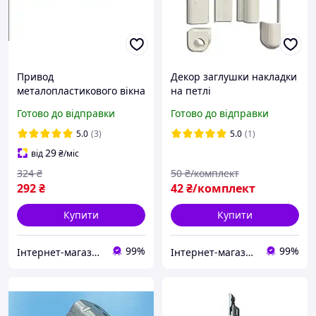
Привод
Декор заглушки накладки
металопластикового вікна
на петлі
дверей поворотно-
металопластикових вікон
Готово до відправки
Готово до відправки
відкидний 950-1450
фурнітура ACCADO
фурнітура ACCADO
5.0
(3)
5.0
(1)
29
від
₴
/міс
324
₴
50
₴/комплект
292
₴
42
₴/комплект
Купити
Купити
99%
99%
Інтернет-магазин запчастин до вікон, дверей, жалюзі, ролетів "WENTANA"
Інтернет-магазин запчастин до вікон, дверей, жалюзі, ролетів "WENTANA"