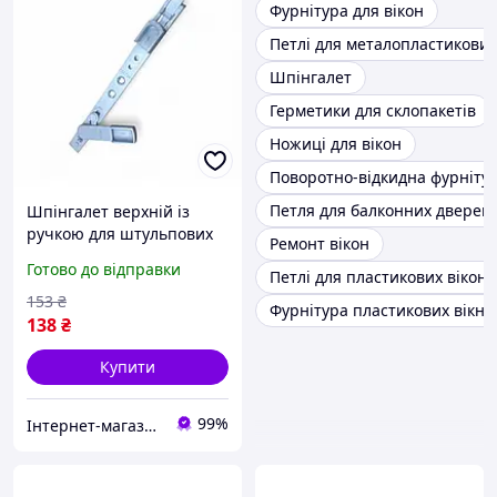
Фурнітура для вікон
Петлі для металопластикови
Шпінгалет
Герметики для склопакетів
Ножиці для вікон
Поворотно-відкидна фурніту
Петля для балконних дверей
Шпінгалет верхній із
ручкою для штульпових
Ремонт вікон
металопластикових вікон
Готово до відправки
Петлі для пластикових вікон
і дверей (арт. 10060.0000)
фурнитура ACCADO
153
₴
Фурнітура пластикових вікна
138
₴
Купити
99%
Інтернет-магазин запчастин до вікон, дверей, жалюзі, ролетів "WENTANA"