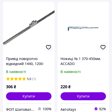
Привід поворотно
Ножиці № 1 370-450мм.
відкидний 1440, 1200-
ACCADO
1700мм ACCADO
В наявності
В наявності
5.0
(1)
306
₴
220
₴
Купити
Купити
100%
92%
ФОП Шаповал Т.І.
АвтоХауз