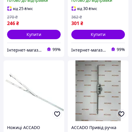
Готово до відправки
Готово до відправки
і дверей 13 система
універсальні для ПВХ
фурнітури (комплект)
вікон поворотно-відкидні
25
30
від
₴
/міс
від
₴
/міс
270
₴
362
₴
246
₴
301
₴
Купити
Купити
99%
99%
Інтернет-магазин запчастин до вікон, дверей, жалюзі, ролетів "WENTANA"
Інтернет-магазин запчастин до вікон, дверей, жалюзі, ролетів "WENTANA"
Ножиці ACCADO
ACCADO Привід ручка