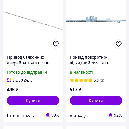
Привод балконних
Привід поворотно-
дверей ACCADO 1900-
відкидний №6 1700-
2200 мм поворотний
2200мм. ACCADO
Готово до відправки
В наявності
основний засув 2000 мм
арт. 10070.2000.0.2
50
від
₴
/міс
5.0
(2)
495
₴
517
₴
Купити
Купити
99%
92%
Інтернет-магазин запчастин до вікон, дверей, жалюзі, ролетів "WENTANA"
АвтоХауз