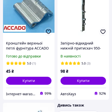
Кронштейн верхньої
Запірно-відкидний
петлі фурнітура ACCADO
нижній притискач 950-
13 система (верхня петля
2350 мм. ACCADO
Готово до відправки
В наявності
на стулку) арт. 10014.0013
5.0
(1)
5.0
(3)
45
₴
98
₴
Купити
Купити
99%
92%
Інтернет-магазин запчастин до вікон, дверей, жалюзі, ролетів "WENTANA"
АвтоХауз
Дивись також