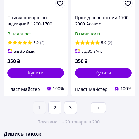
Привід поворотно-
Привід поворотний 1700-
відкидний 1200-1700
2000 Accado
Accado
В наявності
В наявності
5.0
(2)
5.0
(2)
35
35
від
₴
/міс
від
₴
/міс
350
₴
350
₴
Купити
Купити
100%
100%
Пласт Майстер
Пласт Майстер
1
2
3
...
Показано 1 - 29 товарів з 200+
Дивись також