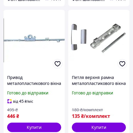
Привод
Петля верхня рамна
металопластикового вікна
металопластикового вікна
дверей поворотно-
фурнітура ACCADO
Готово до відправки
Готово до відправки
відкидний 1700-2200
фурнітура ACCADO
45
від
₴
/міс
495
₴
180
₴/комплект
446
₴
135
₴/комплект
Купити
Купити