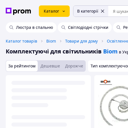
Каталог
В категорії
Люстра в спальню
Світлодіодні стрічки
Ре
Каталог товарів
Biom
Товари для дому
Освітленн
Комплектуючі для світильників
Biom
в Ук
За рейтингом
Дешевше
Дорожче
Тип комплектуючо