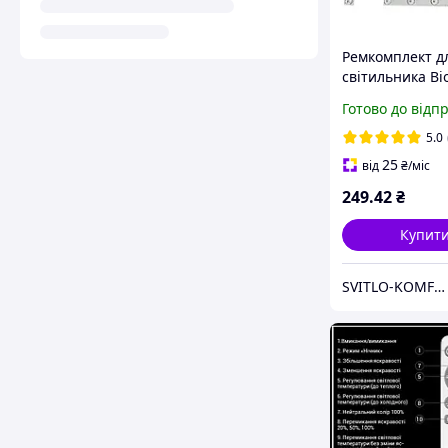
Ремкомплект д
світильника Bi
400х400мм , КВ
Готово до відп
42W
5.0
25
від
₴
/міс
249
.42
₴
Купит
SVITLO-KOMFORT