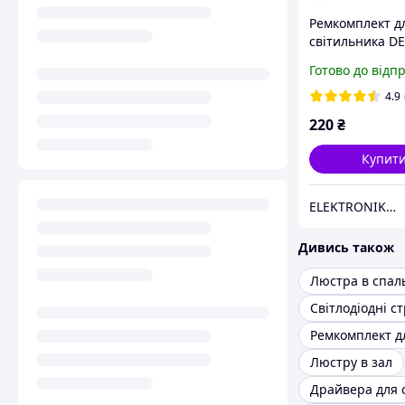
Ремкомплект д
світильника DE
mm 30 W RDSM
Готово до відп
BIOM КРУГ
4.9
220
₴
Купит
ELEKTRONIK DP.UA
Дивись також
Люстра в спа
Світлодіодні с
Люстру в зал