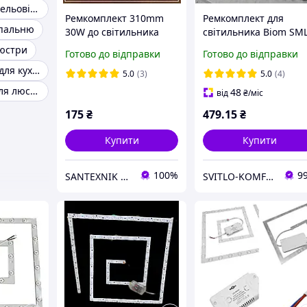
Світильники стельові LED
Ремкомплект 310mm
Ремкомплект для
спальню
30W до світильника
світильника Biom SM
RNSM-30 Led-модуль
500х500мм, КВАДРАТ,
юстри
Готово до відправки
Готово до відправки
BIOM Коло
90W
Підсвічування для кухні під шафи
5.0
(3)
5.0
(4)
Ремкомплект для люстри
48
від
₴
/міс
175
₴
479
.15
₴
Купити
Купити
100%
9
SANTEXNIK DP.UA
SVITLO-KOMFORT