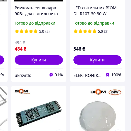
Ремкомплект квадрат
LED-світильник BIOM
L
90Вт для світильника
DL-R107-30 30 W
SMART (для квадратної
накладний 5000 K без
Готово до відправки
Готово до відправки
стельової люстри) SML
Д/К, зоряне небо
500х500мм, під пульт
5.0
(2)
5.0
(2)
494
₴
484
₴
546
₴
Купити
Купити
9%
91%
100%
ukrsvitlo
ELEKTRONIK DP.UA