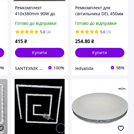
Ремкомплект
Ремкомплект для
410х380mm 90W до
світильника DEL 450мм
0
світильника SQSM-100
КРУГ 42W 5000K Biom
Готово до відправки
Готово до відправки
ь
Led-модуль BIOM
Квадрат (під пульт)
5.0
(4)
5.0
(3)
415
₴
254
.80
₴
Купити
Купити
0%
100%
98%
SANTEXNIK DP.UA
ledvalida