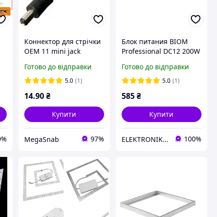
Коннектор для стрічки
Блок питания BIOM
ОЕМ 11 mini jack
Professional DC12 200W
"розйом папа" з
BPX-12-200 16,6А
Готово до відправки
Готово до відправки
дротом 15sм
5.0
(1)
5.0
(1)
14
.90
₴
585
₴
Купити
Купити
0%
97%
100%
MegaSnab
ELEKTRONIK DP.UA