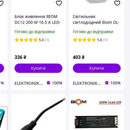
Блок живлення BIOM
Світильник
DC12 200 W 16.5 А LED-
світлодіодний Biom DL-
ї
12-200
R205-24-5 5000 K 24 Вт
Готово до відправки
Готово до відправки
L
5.0
(1)
5.0
(1)
336
₴
403
₴
Купити
Купити
1%
100%
100%
ELEKTRONIK DP.UA
ELEKTRONIK DP.UA