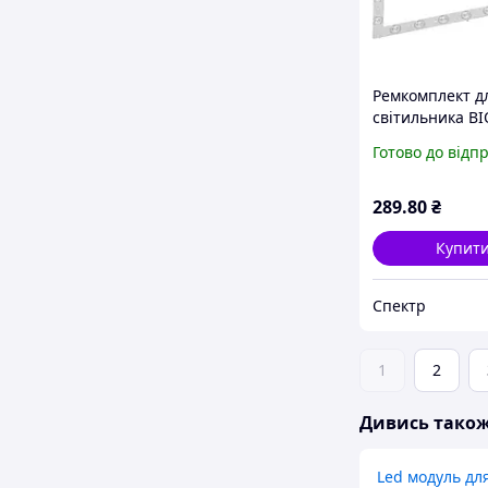
Ремкомплект д
світильника B
400×400мм LED 
Готово до відп
драйвер
289
.80
₴
Купит
Спектр
1
2
Дивись тако
Led модуль дл