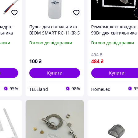
вадрат
Пульт для світильника
Ремкомплект квадрат
льника
BIOM SMART RC-11-IR-S
90Вт для світильника
дратної
с батарейкою
SMART (для квадратно
равки
Готово до відправки
Готово до відправки
ри) DEL
стельової люстри) SM
під
500х500мм, під пульт
494
₴
100
₴
484
₴
и
Купити
Купити
95%
98%
9
TELEland
HomeLed