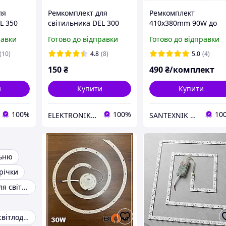
ля
Ремкомплект для
Ремкомплект
L 350
світильника DEL 300
410х380mm 90W до
-30
mm 24 W RDSM-24
світильника SQSM-10
равки
Готово до відправки
Готово до відправки
BIOM КРУГ
(з пультом) Led-модул
BIOM Квадрат
(10)
4.8
(8)
5.0
(4)
150
₴
490
₴/комплект
и
Купити
Купити
100%
100%
10
ELEKTRONIK DP.UA
SANTEXNIK DP.UA
льню
трічки
Ремкомплект для світлодіодного світильника
Драйвера для світлодіодних світильників