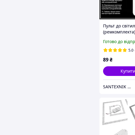
Пульт до світи
(ремкомплекта
SMART RC-11-I
Готово до відп
5.0
89
₴
Купит
SANTEXNIK DP.UA