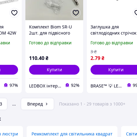
ля
Комплект Biom SR-U
Заглушка для
IOM 42W
2шт. для підвісного
світлодіодних стрічок
плата і
кріплення профілю
COB 230В EC-1-230-C
равки
Готово до відправки
Готово до відправки
(трос 2шт по 1м +
кліпси 2шт) SR-U 14298
3
₴
110
.40
₴
2
.79
₴
и
Купити
Купити
97%
92%
9
LEDBOX інтернет-магазин
BRASE™ 💡 LED-освітлення | ⚔️ Тактичне спорядження та одяг
3
...
Вперед
Показано 1 - 29 товарів з 1000+
ж
я люстри
Ремкомплект для світильника квадрат
Світ