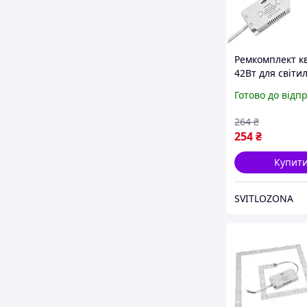
Ремкомплект к
42Вт для світи
SMART (для ква
Готово до відп
стельової люст
400х400мм, не 
264
₴
пульт
254
₴
Купит
SVITLOZONA