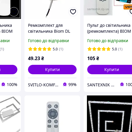
льника
Ремкомплект для
Пульт до світильника
) BIOM
світильника Biom DL
(ремкомплекта) BIOM
R-S
190мм, КОЛО 10W
SMART RC-11-IR-S
равки
Готово до відправки
Готово до відправки
(1)
5.0
(1)
5.0
(1)
49
.23
₴
105
₴
и
Купити
Купити
100%
99%
10
SVITLO-KOMFORT
SANTEXNIK DP.UA