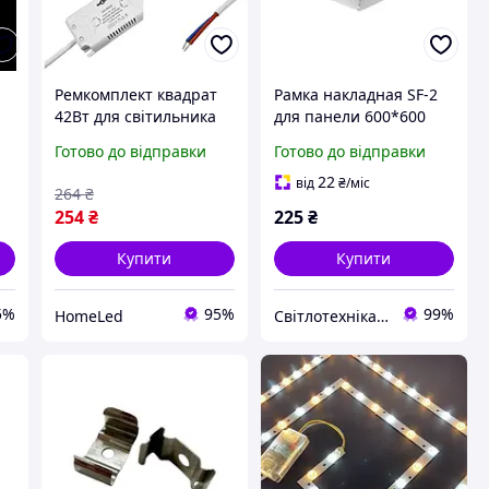
Ремкомплект квадрат
Рамка накладная SF-2
42Вт для світильника
для панели 600*600
ї
SMART (для квадратної
пластик білого кольору
Готово до відправки
Готово до відправки
L
стельової люстри) DEL
400х400мм, не під
22
від
₴
/міс
264
₴
пульт
254
₴
225
₴
Купити
Купити
5%
95%
99%
HomeLed
Світлотехніка !!!