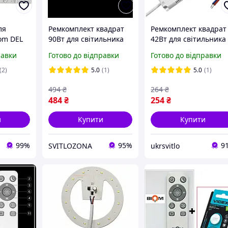
ля
Ремкомплект квадрат
Ремкомплект квадрат
om DEL
90Вт для світильника
42Вт для світильника
АДРАТ,
SMART (для квадратної
SMART (для квадратно
равки
Готово до відправки
Готово до відправки
стельової люстри) SML
стельової люстри) DE
500х500мм, під пульт
400х400мм, не під
(2)
5.0
(1)
5.0
(1)
пульт
494
₴
264
₴
484
₴
254
₴
и
Купити
Купити
99%
95%
9
SVITLOZONA
ukrsvitlo