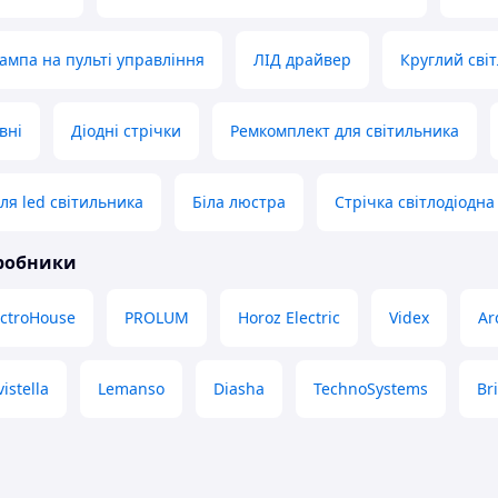
лампа на пульті управління
ЛІД драйвер
Круглий сві
вні
Діодні стрічки
Ремкомплект для світильника
ля led світильника
Біла люстра
Стрічка світлодіодна
иробники
ectroHouse
PROLUM
Horoz Electric
Videx
Ar
vistella
Lemanso
Diasha
TechnoSystems
Bri