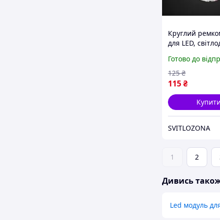
Круглий ремко
для LED, світло
світильників 1
Готово до відп
18Вт 165-265В
на магнітах
125
₴
115
₴
Купит
SVITLOZONA
1
2
Дивись тако
Led модуль дл