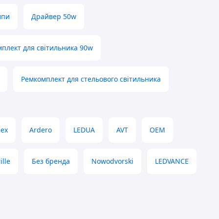
мпи
Драйвер 50w
плект для світильника 90w
Ремкомплект для стельового світильника
dex
Ardero
LEDUA
AVT
OEM
ille
Без бренда
Nowodvorski
LEDVANCE