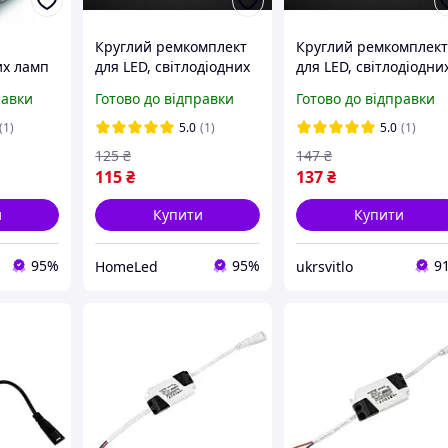
Круглий ремкомплект
Круглий ремкомплек
их ламп
для LED, світлодіодних
для LED, світлодіодни
-65W
світильників 156мм,
світильників 195мм,
равки
Готово до відправки
Готово до відправки
18Вт 165-265В 1620Lm
24Вт 165-265В 2160L
на магнітах
на магнітах
(1)
5.0
(1)
5.0
(1)
125
₴
147
₴
115
₴
137
₴
и
Купити
Купити
95%
95%
9
HomeLed
ukrsvitlo