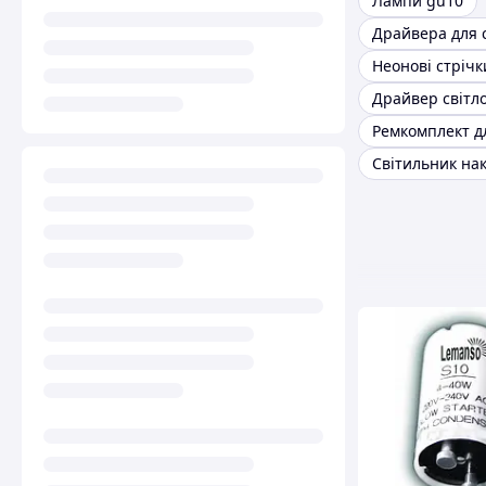
Лампи gu10
Неонові стрічк
Драйвер світло
Світильник на