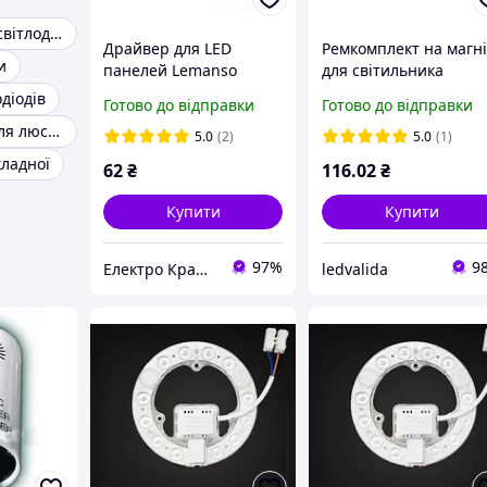
Драйвера для світлодіодних світильників
Драйвер для LED
Ремкомплект на магні
и
панелей Lemanso
для світильника
18W/LMP-19 вх: 85-265V
LEMANSO LMA9206 2
діодів
Готово до відправки
Готово до відправки
вих: DC 54V / 280-
6500K 220V, 195 мм
Ремкомплект для люстри
300mA
5.0
(2)
5.0
(1)
кладної
62
₴
116
.02
₴
Купити
Купити
97%
9
Електро Крамниця
ledvalida