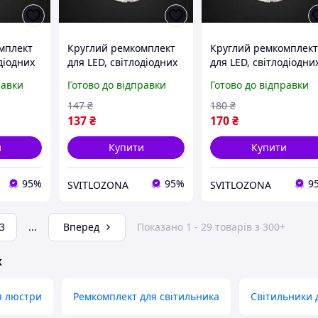
мплект
Круглий ремкомплект
Круглий ремкомплек
діодних
для LED, світлодіодних
для LED, світлодіодни
56мм,
світильників 195мм,
світильників 230мм,
равки
Готово до відправки
Готово до відправки
 1620Lm
24Вт 165-265В 2160Lm
24Вт 165-265В 3240L
на магнітах
на магнітах
147
₴
180
₴
137
₴
170
₴
и
Купити
Купити
95%
95%
9
SVITLOZONA
SVITLOZONA
3
...
Вперед
Показано 1 - 29 товарів з 300+
ж
я люстри
Ремкомплект для світильника
Світильники 