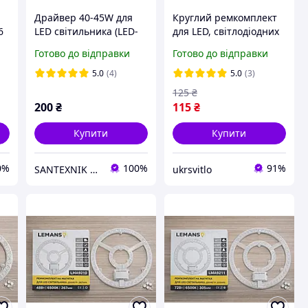
Драйвер 40-45W для
Круглий ремкомплект
6
LED світильника (LED-
для LED, світлодіодних
панелі 600х600мм)
світильників 156мм,
Готово до відправки
Готово до відправки
OPTIMA
18Вт 165-265В 1620Lm
на магнітах
5.0
(4)
5.0
(3)
125
₴
200
₴
115
₴
Купити
Купити
0%
100%
91%
SANTEXNIK DP.UA
ukrsvitlo