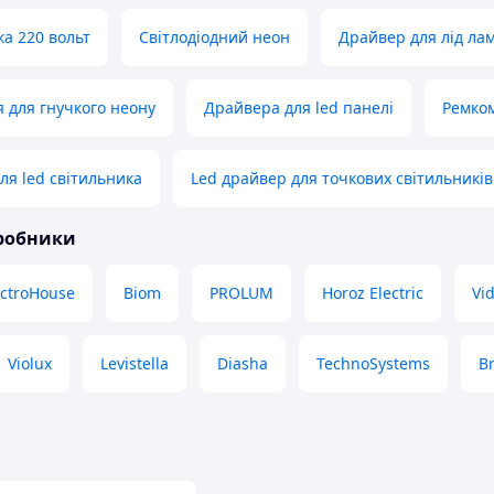
ка 220 вольт
Світлодіодний неон
Драйвер для лід ла
 для гнучкого неону
Драйвера для led панелі
Ремком
ля led світильника
Led драйвер для точкових світильників
иробники
ectroHouse
Biom
PROLUM
Horoz Electric
Vi
Violux
Levistella
Diasha
TechnoSystems
Br