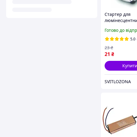
Стартер для
люмінесцентн
Т8 S-10 220V 4
Готово до відп
LEMANSO
5.0
23
₴
21
₴
Купит
SVITLOZONA