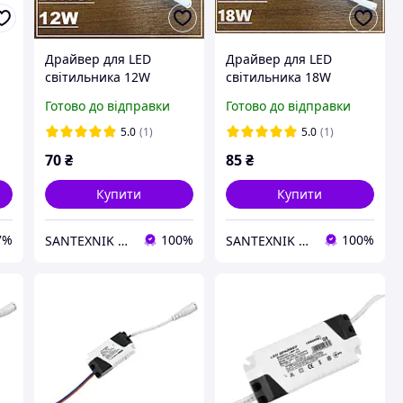
Драйвер для LED
Драйвер для LED
світильника 12W
світильника 18W
Lemanso LMP-17
Lemanso LMP-19
Готово до відправки
Готово до відправки
5.0
(1)
5.0
(1)
70
₴
85
₴
Купити
Купити
7%
100%
100%
SANTEXNIK DP.UA
SANTEXNIK DP.UA