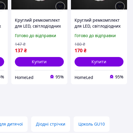
т
Круглий ремкомплект
Круглий ремкомплект
х
для LED, світлодіодних
для LED, світлодіодних
світильників 195мм,
світильників 230мм,
Готово до відправки
Готово до відправки
m
24Вт 165-265В 2160Lm
24Вт 165-265В 3240Lm
на магнітах
на магнітах
147
₴
180
₴
137
₴
170
₴
Купити
Купити
5%
95%
95%
HomeLed
HomeLed
для дитячої
Діодні стрічки
Цоколь GU10