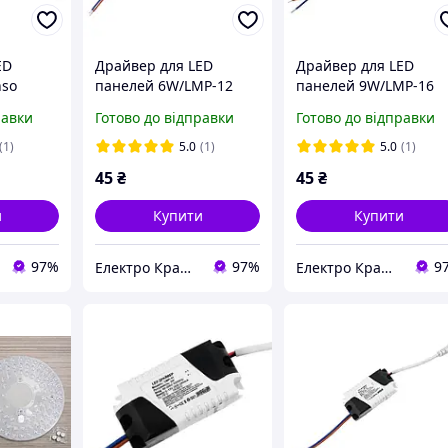
ED
Драйвер для LED
Драйвер для LED
nso
панелей 6W/LMP-12
панелей 9W/LMP-16
Lemanso вх: 85-265V,
Lemanso вх: 85-265V
равки
Готово до відправки
Готово до відправки
вих: DC 37V / 280-
вих: DC 24-40V / 280-
300mA
300mA
(1)
5.0
(1)
5.0
(1)
45
₴
45
₴
и
Купити
Купити
97%
97%
9
Електро Крамниця
Електро Крамниця