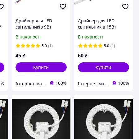
Драйвер для LED
Драйвер для LED
P-
світильників 9Вт
світильників 15Вт
:
Lemanso LMP-16
Lemanso LMP-18
В наявності
В наявності
5.0
(1)
5.0
(1)
45
₴
60
₴
Купити
Купити
7%
100%
100%
Інтернет-магазин "ELECTRONICS"
Інтернет-магазин "ELECTRONICS"