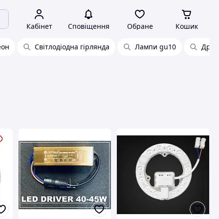
Кабінет
Сповіщення
Обране
Кошик
еон
Світлодіодна гірлянда
Лампи gu10
Драй