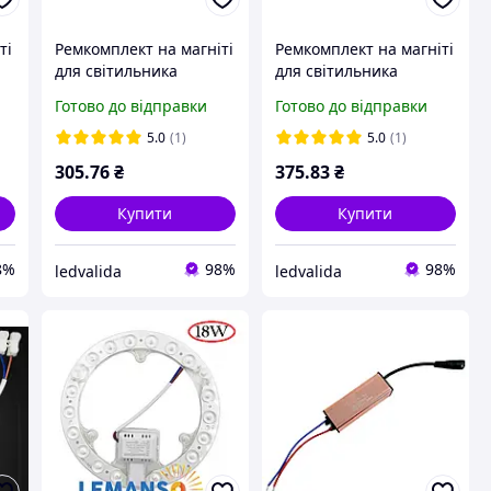
ті
Ремкомплект на магніті
Ремкомплект на магніті
для світильника
для світильника
4W
LEMANSO LMA9210 48W
LEMANSO LMA9211 72W
Готово до відправки
Готово до відправки
6500K 220V, 267 мм
6500K 220V, 305 мм
5.0
(1)
5.0
(1)
305
.76
₴
375
.83
₴
Купити
Купити
8%
98%
98%
ledvalida
ledvalida