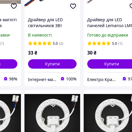
 магніті
Драйвер для LED
Драйвер для LED
а
світильників 3Вт
панелей Lemanso LM
213 36W
Lemanso LMP-11
11 3W вх: 85-265V вих
равки
В наявності
Готово до відправки
0 мм
DC 9V / 260-280mA
(1)
5.0
(2)
5.0
(1)
33
₴
30
₴
и
Купити
Купити
98%
100%
9
Інтернет-магазин "ELECTRONICS"
Електро Крамниця