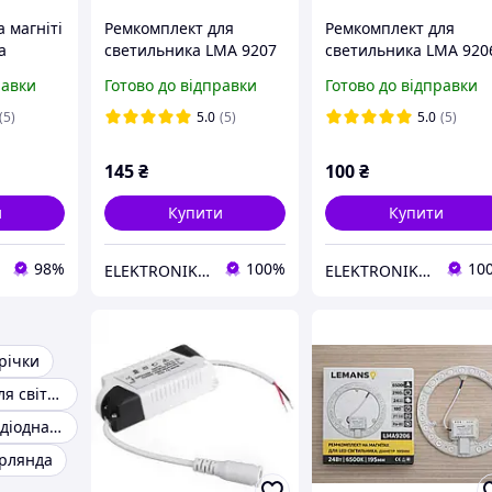
 магніті
Ремкомплект для
Ремкомплект для
а
светильника LMA 9207
светильника LMA 920
205 18W
36W 230мм
24W 195мм
равки
Готово до відправки
Готово до відправки
6 мм
(5)
5.0
(5)
5.0
(5)
145
₴
100
₴
и
Купити
Купити
98%
100%
10
ELEKTRONIK DP.UA
ELEKTRONIK DP.UA
трічки
Ремкомплект для світлодіодного світильника
Неонова світлодіодна стрічка гнучкий неон
ірлянда