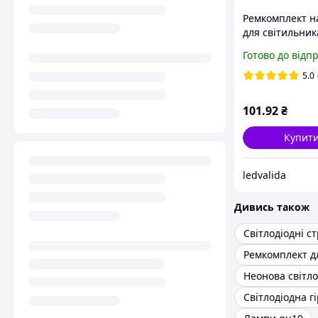
Ремкомплект на
для світильник
LEMANSO LMA9
Готово до відп
6500K 220V, 15
5.0
101
.92
₴
Купит
ledvalida
Дивись також
Світлодіодні с
Світлодіодна г