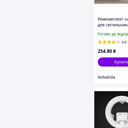
Ремкомплект на
для світильник
LEMANSO LMA9
Готово до відп
6500K 220V, 19
4.0
254
.80
₴
Купит
ledvalida