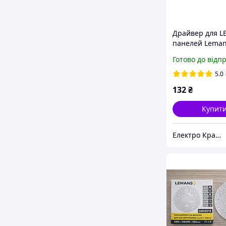
Драйвер для L
панелей Lema
45W/LMP-23
Готово до відп
5.0
132
₴
Купит
Електро Крамниця