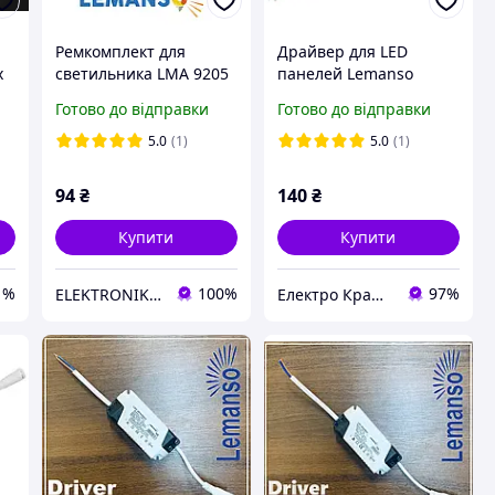
т
Ремкомплект для
Драйвер для LED
х
светильника LMA 9205
панелей Lemanso
18W 156мм
36W/LMP-22
Готово до відправки
Готово до відправки
m
5.0
(1)
5.0
(1)
94
₴
140
₴
Купити
Купити
1%
100%
97%
ELEKTRONIK DP.UA
Електро Крамниця