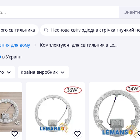
Знайти
ного світильника
Неонова світлодіодна стрічка гнучкий н
ення для дому
Комплектуючі для світильників Lemanso
o
в Україні
го
Країна виробник