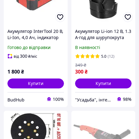
Акумулятор InterTool 20 В,
Акумулятор Li-ion 12 В, 1.3
Li-Ion, 4,0 Ач, індикатор
А·год для шурупокрута
рівня заряду
DT-0310, DT-0314
Готово до відправки
В наявності
INTERTOOL DT-0311
300
від
₴
/міс
5.0
(12)
349
₴
1 800
₴
300
₴
Купити
Купити
100%
98%
BudHub
"Усадьба", інтернет-магазин