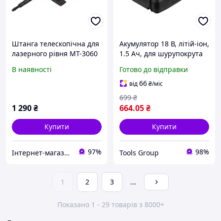
Штанга телескопічна для
Акумулятор 18 В, літій-іон,
лазерного рівня MT-3060
1.5 Ач, для шурупокрута
DT-0315 INTERTOOL DT-
В наявності
Готово до відправки
0316
66
від
₴
/міс
699
₴
1 290
₴
664
.05
₴
Купити
Купити
97%
98%
Інтернет-магазин "Деталіон"
Tools Group
1
2
3
...
Показано 1 - 29 товарів з 8000+