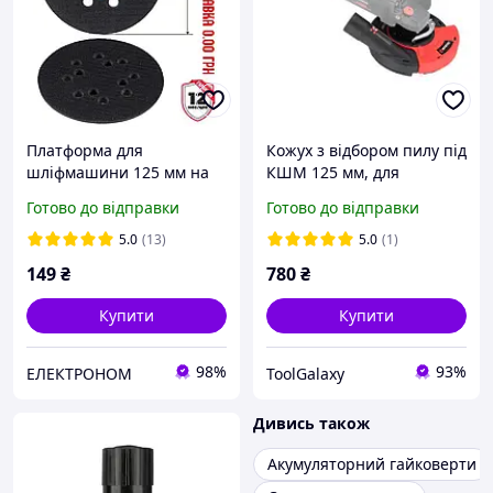
Платформа для
Кожух з відбором пилу під
шліфмашини 125 мм на
КШМ 125 мм, для
4-х гвинтах INTERTOOL
шліфування INTERTOOL
Готово до відправки
Готово до відправки
WT-0540
ST-0004
5.0
(13)
5.0
(1)
149
₴
780
₴
Купити
Купити
98%
93%
ЕЛЕКТРОНОМ
ToolGalaxy
Дивись також
Акумуляторний гайковерти