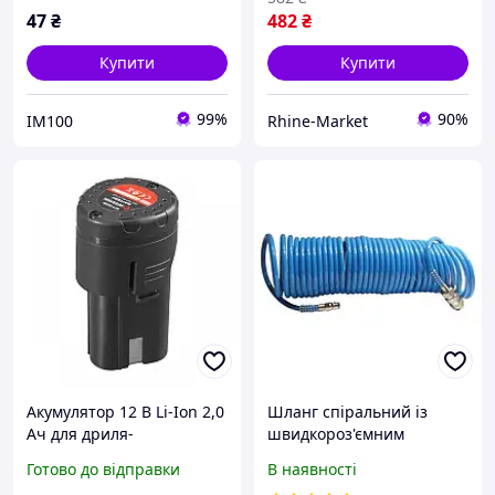
47
₴
482
₴
Купити
Купити
99%
90%
IM100
Rhine-Market
Акумулятор 12 В Li-Ion 2,0
Шланг спіральний із
Ач для дриля-
швидкороз'ємним
шуруповерта WT-
з'єднанням 5.5x8мм 10м
Готово до відправки
В наявності
0310/WT-0318/WT-0322
INTERTOOL PT-1707