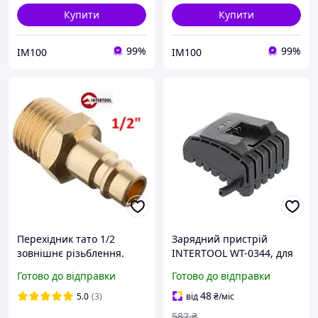
Купити
Купити
99%
99%
IM100
IM100
Перехідник тато 1/2
Зарядний пристрій
зовнішнє різьблення.
INTERTOOL WT-0344, для
Intertool PT-1823
акумуляторів Li-ion 20 В,
Готово до відправки
Готово до відправки
(Код4147)
2,0 А - для інструментів
STORM
48
5.0
(3)
від
₴
/міс
582
₴