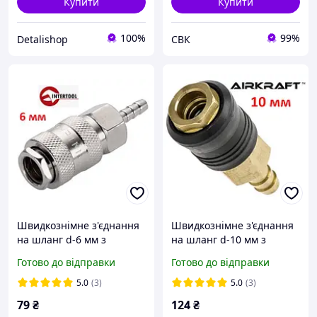
Купити
Купити
100%
99%
Detalishop
СВК
Швидкознімне з'єднання
Швидкознімне з'єднання
на шланг d-6 мм з
на шланг d-10 мм з
клапаном Intertool PT-
клапаном PROFI. Intertool
Готово до відправки
Готово до відправки
1801 (Код3968)
PT-1813 (Код3980)
5.0
(3)
5.0
(3)
79
₴
124
₴