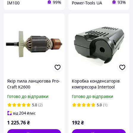
99%
93%
IM100
Power-Tools UA
Якір пила ланцюгова Pro-
Коробка конденсаторів
Craft K2600
компресора Intertool
Готово до відправки
Готово до відправки
5.0
(2)
5.0
(1)
204
від
₴
/міс
1 225
.76
₴
192
₴