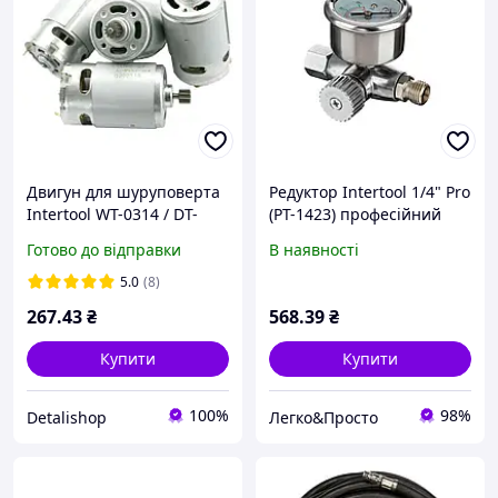
Двигун для шуруповерта
Редуктор Intertool 1/4" Pro
Intertool WT-0314 / DT-
(PT-1423) професійний
0315, 18 вольт 12 зубів
регулюючий клапан для
Готово до відправки
В наявності
компресорів та
пневмоінструменту, з
5.0
(8)
високою точністю та
267
.43
₴
568
.39
₴
Купити
Купити
100%
98%
Detalishop
Легко&Просто