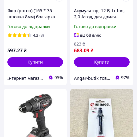
Якір (ротор) (165 * 35
Акумулятор, 12 В, Li-Ion,
шпонка 8мм) болгарка
2,0 А·год, для дриля-
DWT 125 SL
шурупокрута WT-0310/WT-
Готово до відправки
Готово до відправки
0318/WT-0322 INTERTOOL
WT-0319
68
4.3
(3)
від
₴
/міс
823
₴
597
.27
₴
683
.09
₴
Купити
Купити
95%
97%
Інтернет магазин "Деталі". Запчастини для електро та бензоінструменту
Angar-butik товари для дому та побуту