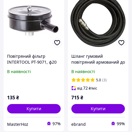
Повітряний фільтр
Шланг гумовий
INTERTOOL PT-9071, ф20
повітряний армований до
мм, для компресора,
20атм 8x15мм 10м
В наявності
В наявності
металевий корпус
INTERTOOL PT-1731
192836
5.0
(3)
72
від
₴
/міс
135
₴
715
₴
Купити
Купити
97%
99%
MasterHoz
ebrand