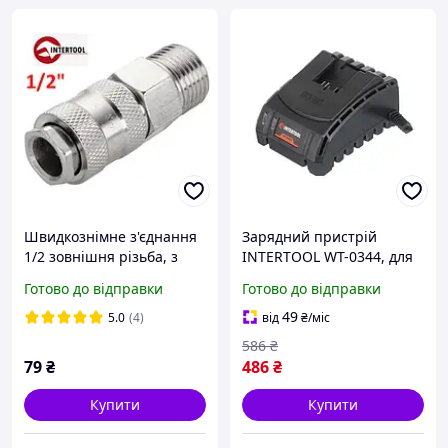
Швидкознімне з'єднання
Зарядний пристрій
1/2 зовнішня різьба, з
INTERTOOL WT-0344, для
клапаном. Intertool PT-
акумуляторів Li-ion 20 В,
Готово до відправки
Готово до відправки
1806 (Код3950)
2,0 А - для швидкого
заряду акумулятора
49
5.0
(4)
від
₴
/міс
586
₴
79
₴
486
₴
Купити
Купити