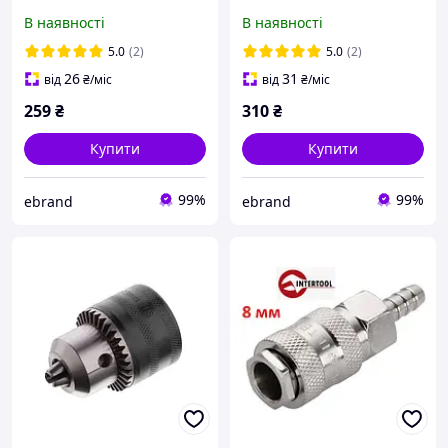
з'єднанням 15м
з'єднанням 20м
В наявності
В наявності
INTERTOOL PT-1702
INTERTOOL PT-1705
152042
192834
5.0
(2)
5.0
(2)
26
31
від
₴
/міс
від
₴
/міс
259
₴
310
₴
Купити
Купити
99%
99%
ebrand
ebrand