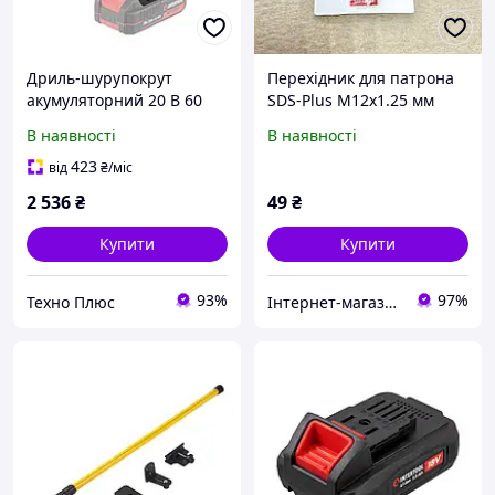
Дриль-шурупокрут
Перехідник для патрона
акумуляторний 20 В 60
SDS-Plus М12x1.25 мм
Нм 0-500/0-2000об/хв
INTERTOOL SD-0431
В наявності
В наявності
Intertool (з
безщітк.двигуном,без ЗП і
423
від
₴
/міс
АКБ)
2 536
₴
49
₴
Купити
Купити
93%
97%
Техно Плюс
Інтернет-магазин "Деталіон"