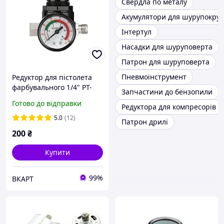
Свердла по металу
Акумулятори для шурупокрут
Інтертул
Насадки для шуруповерта
Патрон для шуруповерта
Пневмоінструмент
Редуктор для пістолета
фарбувального 1/4" PT-
Запчастини до бензопили
1422
Готово до відправки
Редуктора для компресорів
5.0
(12)
Патрон дрилі
200
₴
Купити
99%
ВКАРТ