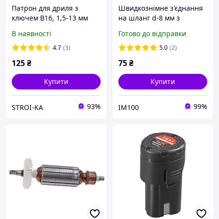
Патрон для дриля з
Швидкознімне з'єднання
ключем B16, 1,5-13 мм
на шланг d-8 мм з
INTERTOOL (ST-1224)
клапаном Intertool PT-
В наявності
Готово до відправки
1802 (Код3971)
4.7
(3)
5.0
(2)
125
₴
75
₴
Купити
Купити
93%
99%
STROI-KA
IM100