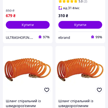
INTERTOOL WT-0319
152990
5.0
(2)
31
від
₴
/міс
850
₴
679
₴
310
₴
Купити
Купити
97%
99%
ULTRASHOP.IN.UA 🛒 Інтернет-магазин трендових гаджетів
ebrand
Шланг спіральний із
Шланг спіральний із
швидкороз'ємним
швидкороз'ємним