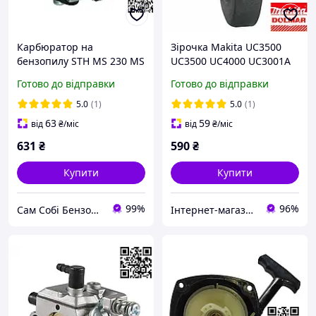
Карбюратор на
Зірочка Makita UC3500
бензопилу STH MS 230 MS
UC3500 UC4000 UC3001A
210 для мотопил MS 250
тарілка чашка для
Готово до відправки
Готово до відправки
11231200631 1123 120
електропил UC3501A
0605 11231200606
UC3503A UC4001A
5.0
(1)
5.0
(1)
UC4003A
63
59
від
₴
/міс
від
₴
/міс
631
₴
590
₴
Купити
Купити
99%
96%
Сам Собі БензоМайстер ⚙️
Інтернет-магазин "Сам Собі Сервіс"