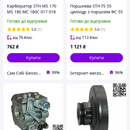
Карбюратор STH MS 170
Поршнева STH FS 55
MS 180 МС 180C 017 018
циліндр з поршнем ФС 55
MS 170C на бензопилу
ЦПГ ФС 55 двигун на
Готово до відправки
Готово до відправки
мотопилу C1Q-S57H C1Q-
тример FC 55
S152E C1Q-S137G 1130
41400201204
5.0
(1)
5.0
(1)
120 0603 11301200608
76
112
від
₴
/міс
від
₴
/міс
762
₴
1 121
₴
Купити
Купити
99%
96%
Сам Собі БензоМайстер ⚙️
Інтернет-магазин "Сам Собі Сервіс"