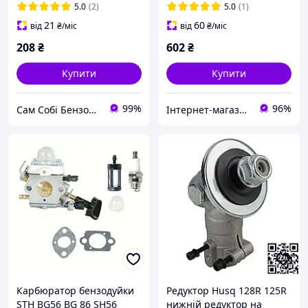
електропил Макіта
5.0
(2)
5.0
(1)
UC4001A
21
60
від
₴
/міс
від
₴
/міс
208
₴
602
₴
Купити
Купити
99%
96%
Сам Собі БензоМайстер ⚙️
Інтернет-магазин "Сам Собі Сервіс"
Карбюратор бензодуйки
Редуктор Husq 128R 125R
STH BG56 BG 86 SH56
нижній редуктор на