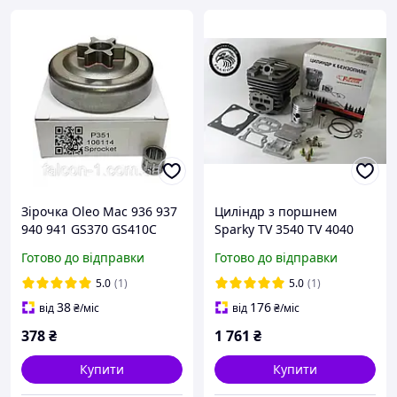
Зірочка Oleo Mac 936 937
Циліндр з поршнем
940 941 GS370 GS410C
Sparky TV 3540 TV 4040
тарілка профільна цільна
Garden 310816
Готово до відправки
Готово до відправки
936 барабан зчеплення
ІНТЕРСКОЛ ПЦБ-14.35
для бензопил Олео Мак
поршнева для бензопил
5.0
(1)
5.0
(1)
937 + підшипник
ЦПГ Спаркі, Гардэна
38
176
від
₴
/міс
від
₴
/міс
183070002/0
378
₴
1 761
₴
Купити
Купити