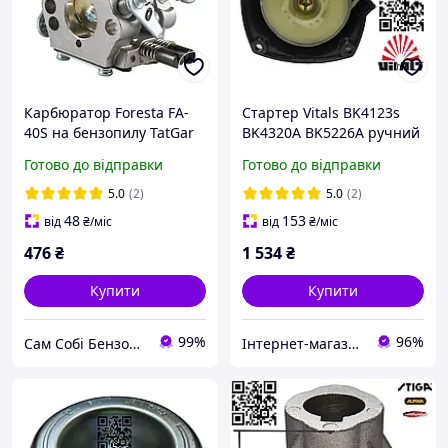
Карбюратор Foresta FA-
Стартер Vitals BK4123s
40S на бензопилу TatGar
BK4320А BK5226A ручний
4500 5200 5800 для
стартер на бензокосу
Готово до відправки
Готово до відправки
мотопил Експерт GS 4000
мотокосу тример Віталс
Nowa Нова
Launcher 4123
5.0
(2)
5.0
(2)
48
153
від
₴
/міс
від
₴
/міс
476
₴
1 534
₴
Купити
Купити
99%
96%
Сам Собі БензоМайстер ⚙️
Інтернет-магазин "Сам Собі Сервіс"