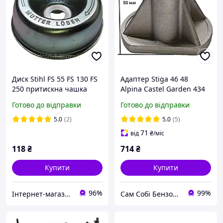
Диск Stihl FS 55 FS 130 FS
Адаптер Stiga 46 48
250 притискна чашка
Alpina Castel Garden 434
ножа ФС 55 ФС 130
464 480 484 534 GGP
Готово до відправки
Готово до відправки
обертальний диск ФС 250
Klever кріплення тримач
4126-713-3100
ножа 22мм 50мм
5.0
(2)
5.0
(5)
122463012/2 1136067201
71
від
₴
/міс
118
₴
714
₴
Купити
Купити
96%
99%
Інтернет-магазин "Сам Собі Сервіс"
Сам Собі БензоМайстер ⚙️