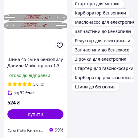
Стартера для мотокіс
Карбюратор бензопили
Маслонасос для електропили
Запчастини до бензопили
Редуктор для електрокоси
Запчастини до бензокосе
Зірочки для електропил
Шина 45 см на бензопилу
Данило Майстер паз 1.3
Стартер для газонокосарки
мм крок 3/8 64 ланки
Готово до відправки
Карбюратор для газонокосар
188SLHK095
5.0
(2)
Шини до бензопил
52
від
₴
/міс
524
₴
Купити
99%
Сам Собі БензоМайстер ⚙️