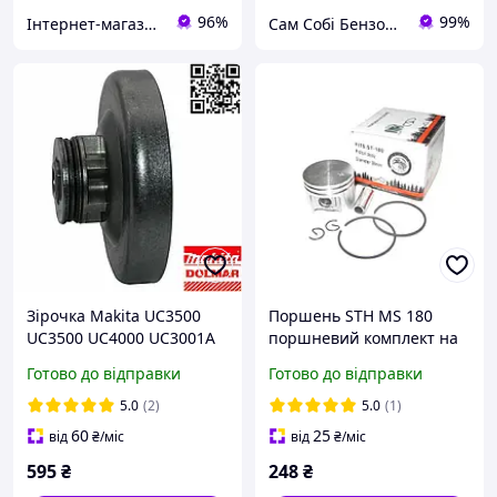
96%
99%
Інтернет-магазин "Сам Собі Сервіс"
Сам Собі БензоМайстер ⚙️
Зірочка Makita UC3500
Поршень STH MS 180
UC3500 UC4000 UC3001A
поршневий комплект на
тарілка чашка для
бензопилу МС 180 38 мм
Готово до відправки
Готово до відправки
електропил UC3501A
1130 030 2004
UC3503A UC4001A
5.0
(2)
5.0
(1)
UC4003A
60
25
від
₴
/міс
від
₴
/міс
595
₴
248
₴