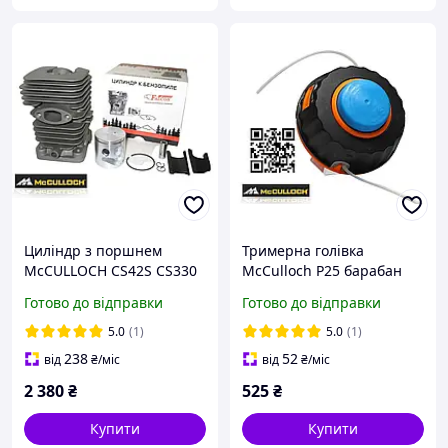
Циліндр з поршнем
Тримерна голівка
McCULLOCH CS42S CS330
McCulloch P25 барабан
CS360 CS360T CS370
шпуля напівавтомат
Готово до відправки
Готово до відправки
CS400 CS400T CS420T Mac
Partner T 265CPS
7-38 7-40 7-42, 5300718-85
Макалаш 25 5776159-01
5.0
(1)
5.0
(1)
поршнева група ЦПГ
238
52
від
₴
/міс
від
₴
/міс
2 380
₴
525
₴
Купити
Купити