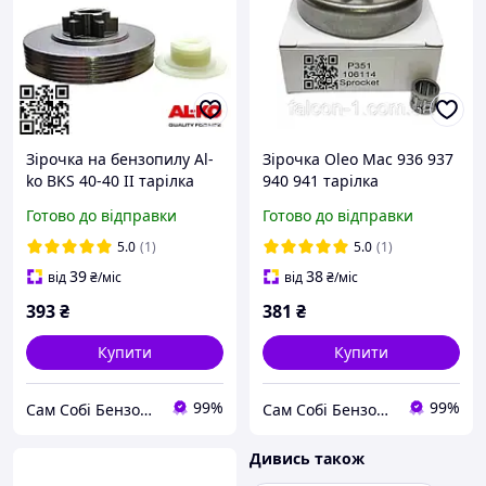
Зірочка на бензопилу Al-
Зірочка Oleo Mac 936 937
ko BKS 40-40 II тарілка
940 941 тарілка
для бензопил Алко 35/35
профільна GS370 GS410C
Готово до відправки
Готово до відправки
II ланцюгова зірочка
барабан зчеплення для
барабан на бензопилу
бензопил Partn 350 351
5.0
(1)
5.0
(1)
3835 + шестерня
371 372 106114
39
38
від
₴
/міс
від
₴
/міс
393
₴
381
₴
Купити
Купити
99%
99%
Сам Собі БензоМайстер ⚙️
Сам Собі БензоМайстер ⚙️
Дивись також