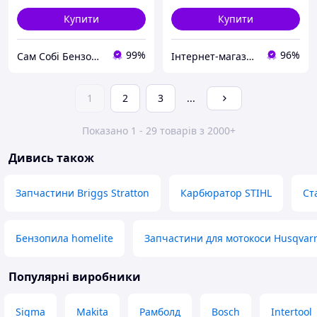
Купити
Купити
99%
96%
Сам Собі БензоМайстер ⚙️
Інтернет-магазин "Сам Собі Сервіс"
1
2
3
...
Показано 1 - 29 товарів з 2000+
Дивись також
Запчастини Briggs Stratton
Карбюратор STIHL
Ст
Бензопила homelite
Запчастини для мотокоси Husqvar
Популярні виробники
Sigma
Makita
Рамболд
Bosch
Intertool