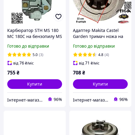
Карбюратор STH MS 180
Адаптер Makita Castel
МС 180C на бензопилу MS
Garden тримач ножа на
170 мотопилу MS 170C
газонокосарку Stiga
Готово до відправки
Готово до відправки
017 018 C1Q-S57H C1Q-
Alpina муфта на Honda
S152E C1Q-S137G 1130
Mountfield D22мм h66мм
5.0
(3)
4.8
(4)
120 0603 11301200608
122465607/4 664465607
76
71
від
₴
/міс
від
₴
/міс
755
₴
708
₴
Купити
Купити
96%
96%
Інтернет-магазин "Сам Собі Сервіс"
Інтернет-магазин "Сам Собі Сервіс"