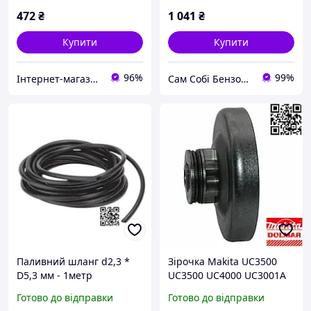
Нова
472
₴
1 041
₴
Купити
Купити
96%
99%
Інтернет-магазин "Сам Собі Сервіс"
Сам Собі БензоМайстер ⚙️
Паливний шланг d2,3 *
Зірочка Makita UC3500
D5,3 мм - 1метр
UC3500 UC4000 UC3001A
UC3501A UC3503A тарілка
Готово до відправки
Готово до відправки
UC4003A чашка для