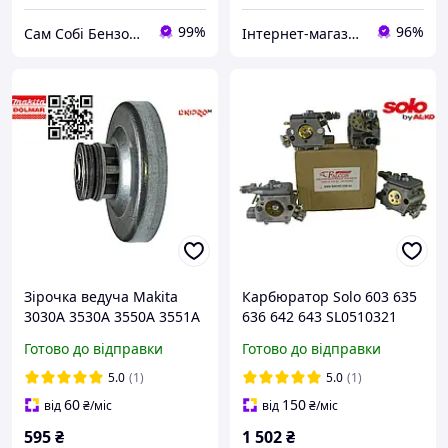
99%
96%
Сам Собі БензоМайстер ⚙️
Інтернет-магазин "Сам Собі Сервіс"
Зірочка ведуча Makita
Карбюратор Solo 603 635
3030A 3530A 3550A 3551A
636 642 643 SL0510321
4030A барабан/чашка
0510984 230085110
Готово до відправки
Готово до відправки
зчеплення 4050 4051
SL230085110 карбюратор
Dnipro-M ЭП-2240П
на бензопилу Соло
5.0
(1)
5.0
(1)
123886-6 221526-1
60
150
від
₴
/міс
від
₴
/міс
125331-7
595
₴
1 502
₴