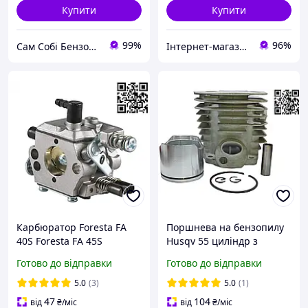
Купити
Купити
99%
96%
Сам Собі БензоМайстер ⚙️
Інтернет-магазин "Сам Собі Сервіс"
Карбюратор Foresta FA
Поршнева на бензопилу
40S Foresta FA 45S
Husqv 55 циліндр з
карбюратор на
поршнем Husq 50
Готово до відправки
Готово до відправки
бензопилу TatGar 4500
5036091-71 5031683-01
5200 5800 для мотопил
ЦПГ на бензопилу
5.0
(3)
5.0
(1)
Експерт GS 4000 Nowa
Хускварна 51 Rancher
47
104
від
₴
/міс
від
₴
/міс