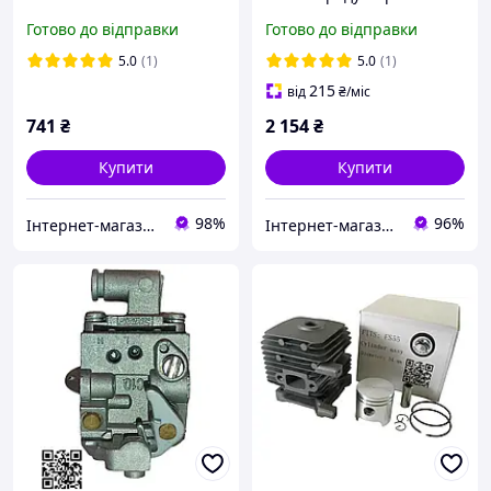
SH56C SH86 SH86C
бензотример Хускв 129R
Готово до відправки
Готово до відправки
42411200616 42411200615
122 5300962-95
42411200607 C1MS26
5.0
(1)
5.0
(1)
215
від
₴
/міс
741
₴
2 154
₴
Купити
Купити
98%
96%
Інтернет-магазин "Сад і Дача"
Інтернет-магазин "Сам Собі Сервіс"