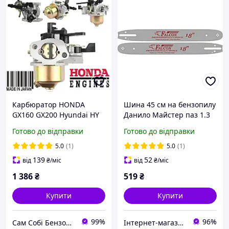
Карбюратор HONDA
Шина 45 см на бензопилу
GX160 GX200 Hyundai HY
Данило Майстер паз 1.3
80 Hecht 1111 16100-Z4M-
мм крок 3/8 64 ланки
Готово до відправки
Готово до відправки
922 16013-ZE0-005
188SLHK095
мотопомпа вибропліта
5.0
(1)
5.0
(1)
139
52
від
₴
/міс
від
₴
/міс
1 386
₴
519
₴
Купити
Купити
99%
96%
Сам Собі БензоМайстер ⚙️
Інтернет-магазин "Сам Собі Сервіс"