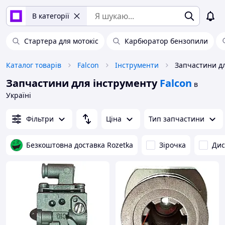
В категорії
Стартера для мотокіс
Карбюратор бензопили
Каталог товарів
Falcon
Інструменти
Запчастини дл
Запчастини для інструменту
Falcon
в
Україні
Фільтри
Ціна
Тип запчастини
Безкоштовна доставка Rozetka
Зірочка
Дис