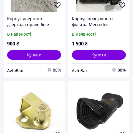
Корпус дверного
Корпус повітряного
дзеркала праве біле
фільтра Mercedes
Mercedes a 2108110260
A6110901801
В наявності
В наявності
900
₴
1 500
₴
Купити
Купити
88%
88%
AvtoBax
AvtoBax