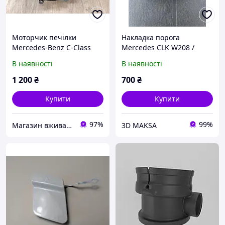
Моторчик печілки
Накладка порога
Mercedes-Benz C-Class
Mercedes CLK W208 /
W203 2000-2007 г.
A2086983830
В наявності
В наявності
1 200
₴
700
₴
Купити
Купити
97%
99%
Магазин вживаних автозапчастин "АВТОШРОТ 30400"
3D MAKSA