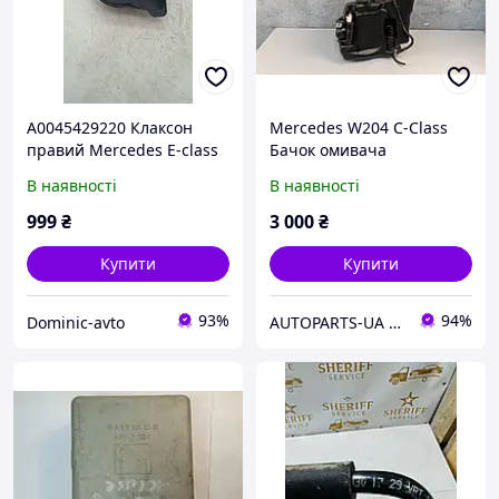
A0045429220 Клаксон
Mercedes W204 C-Class
правий Mercedes E-class
Бачок омивача
W211 запчастини б/у
A2048602160
В наявності
В наявності
шрот
999
₴
3 000
₴
Купити
Купити
93%
94%
Dominic-avto
AUTOPARTS-UA авторозборка SKODA OCTAVIA A5