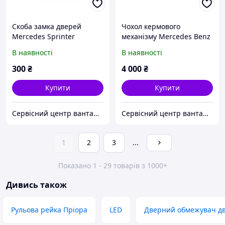
Скоба замка дверей
Чохол кермового
Mercedes Sprinter
механізму Mercedes Benz
Actros
В наявності
В наявності
300
₴
4 000
₴
Купити
Купити
Сервісний центр вантажних та легкових автомобілів ЛОНГРАН
Сервісний центр вантажних та легкових автомобілів ЛОНГРАН
1
2
3
...
Показано 1 - 29 товарів з 1000+
Дивись також
Рульова рейка Пріора
LED
Дверний обмежувач д