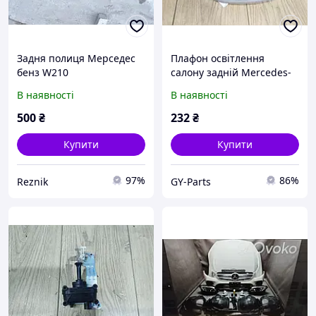
Задня полиця Мерседес
Плафон освітлення
бенз W210
салону задній Mercedes-
Benz S-Class W220 1999-
В наявності
В наявності
2002 A2208200301
500
₴
232
₴
Купити
Купити
97%
86%
Reznik
GY-Parts