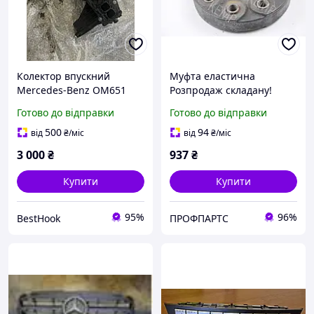
Колектор впускний
Муфта еластична
Mercedes-Benz OM651
Розпродаж складану!
2.2CDI А65109050379066
Готово до відправки
Готово до відправки
500
94
від
₴
/міс
від
₴
/міс
3 000
₴
937
₴
Купити
Купити
95%
96%
BestHook
ПРОФПАРТС