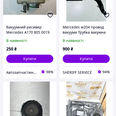
Вакуумний ресивер
Mercedes w204 провод
Mercedes A170 805 0019
вакуума Трубка вакумна
MB Classe
3.0 ОМ642
В наявності
В наявності
250
₴
900
₴
Купити
Купити
98%
94%
Автозапчастини з Німеччини
SHERIFF SERVICE