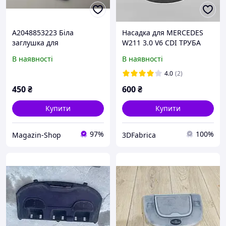
A2048853223 Біла
Насадка для MERCEDES
заглушка для
W211 3.0 V6 CDI ТРУБА
буксирувального отвору
TURBO
В наявності
В наявності
для Mercedes Benz X204
ПОВІТРЯЗАБОРНИК
GLK 220 250 280 300 350
ПОВІТРЯ
4.0
(2)
2008 20
450
₴
600
₴
Купити
Купити
97%
100%
Magazin-Shop
3DFabrica