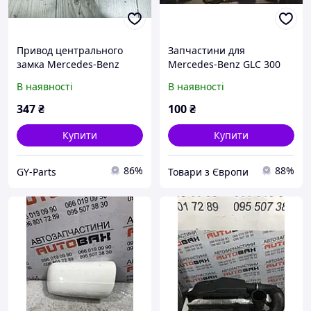
Привод центрального
Запчастини для
замка Mercedes-Benz
Mercedes-Benz GLC 300
S420 1997
2019р
В наявності
В наявності
347
₴
100
₴
Купити
Купити
86%
88%
GY-Parts
Товари з Європи