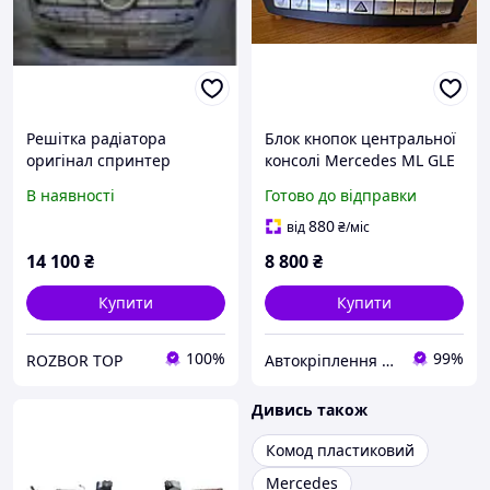
Решітка радіатора
Блок кнопок центральної
оригінал спринтер
консолі Mercedes ML GLE
sprinter w907 w910 2018-
GL GLS W166 X166
В наявності
Готово до відправки
A1668702610 оригінал б/в
880
від
₴
/міс
14 100
₴
8 800
₴
Купити
Купити
100%
99%
ROZBOR TOP
Автокріплення Харків
Дивись також
Комод пластиковий
Mercedes