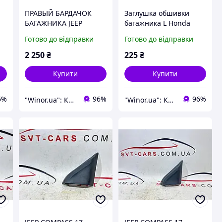
ПРАВЫЙ БАРДАЧОК
Заглушка обшивки
БАГАЖНИКА JEEP
багажника L Honda
COMPASS II
Accord 8 08-
Готово до відправки
Готово до відправки
5ZW29TRMAA
84652TL0E010M1
2 250
₴
225
₴
Купити
Купити
6%
96%
96%
"Winor.ua": Комфортний шопінг 24/7!
"Winor.ua": Комфортний шопінг 24/7!