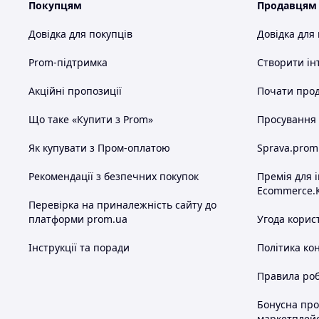
Покупцям
Продавцям
Довідка для покупців
Довідка для
Prom-підтримка
Створити ін
Акційні пропозиції
Почати прод
Що таке «Купити з Prom»
Просування в
Як купувати з Пром-оплатою
Sprava.prom
Рекомендації з безпечних покупок
Премія для 
Ecommerce.
Перевірка на приналежність сайту до
платформи prom.ua
Угода корис
Інструкції та поради
Політика ко
Правила роб
Бонусна пр
маркетплей