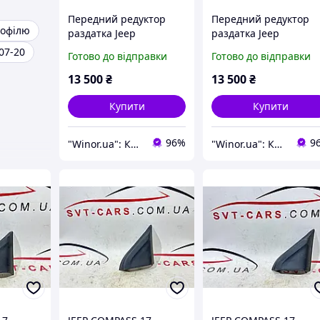
Передний редуктор
Передний редуктор
рофілю
раздатка Jeep
раздатка Jeep
Renegade 15-19
Renegade 15-19
07-20
Готово до відправки
Готово до відправки
68305397AA
68305397AA
13 500
₴
13 500
₴
Купити
Купити
96%
9
"Winor.ua": Комфортний шопінг 24/7!
"Winor.ua": Комфортний шопінг 24/7!