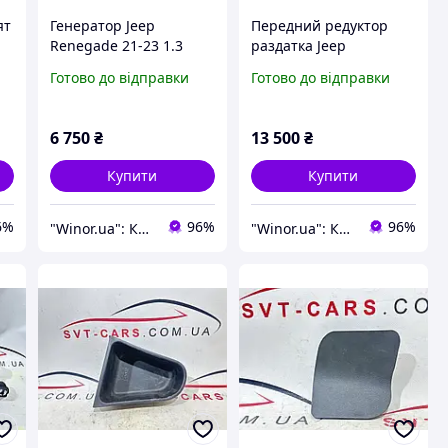
ят
Генератор Jeep
Передний редуктор
Renegade 21-23 1.3
раздатка Jeep
52083380
Renegade 15-19
Готово до відправки
Готово до відправки
68305397AA
6 750
₴
13 500
₴
Купити
Купити
6%
96%
96%
"Winor.ua": Комфортний шопінг 24/7!
"Winor.ua": Комфортний шопінг 24/7!