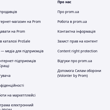
Про нас
 продавців
Про prom.ua
тернет-магазин
на Prom
Робота в prom.ua
авати на Prom
Контактна інформація
 каталозі ProSale
Захист прав на контент
 — медіа для підприємців
Content right protection
інтернет-підприємців
Відгуки про prom.ua
Кращі
Допомога Силам оборони
тувача
(Volonter by Prom)
нфіденційності
оти на маркетплейсі
ограма електронний
с PROM