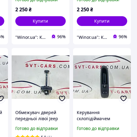
COMPASS TRAILHAWK
COMPASS TRAILHAWK
2017-2022 2.4
2017-2022 2.4
2 250
₴
2 250
₴
04581965AD
04581965AD
Купити
Купити
6%
96%
96%
"Winor.ua": Комфортний шопінг 24/7!
"Winor.ua": Комфортний шопінг 24/7!
й
Обмежувач дверей
Керування
передньої лівої Jeep
склопідіймачем
15
Compass 17-24
переднім правим Jeep
Готово до відправки
Готово до відправки
68242951AA
Compass 17-21 з
накладкою, чорне