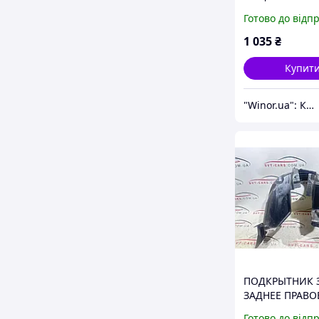
ПРАВАЯ 700009
Готово до відп
1 035
₴
Купит
"Winor.ua": Комфортний шопінг 24/7!
ПОДКРЫТНИК 
ЗАДНЕЕ ПРАВОЕ
RENEGADE 520
Готово до відп