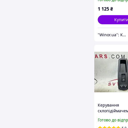
1 125
₴
Купит
"Winor.ua": Комфортний шопінг 24/7!
Керування
склопідіймаче
переднім прав
Готово до відп
Cherokee KL 14
чорне, auto