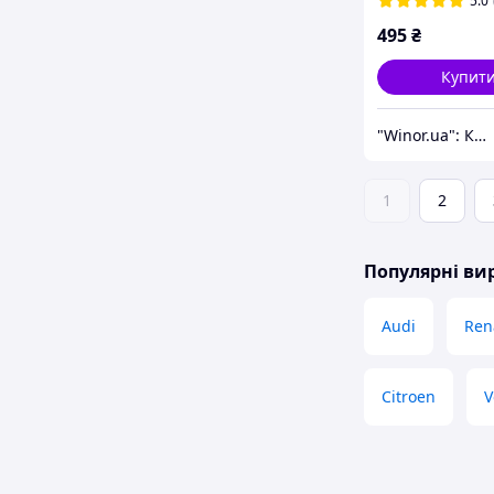
5.0
68268251AC
495
₴
Купит
"Winor.ua": Комфортний шопінг 24/7!
1
2
Популярні в
Audi
Ren
Citroen
V