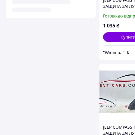
JEEP COMPASS 
ЗАЩИТА ЗАГЛ
ПРАВАЯ 700009
Готово до відп
1 035
₴
Купит
"Winor.ua": Комфортний шопінг 24/7!
JEEP COMPASS 
ЗАЩИТА ЗАГЛ