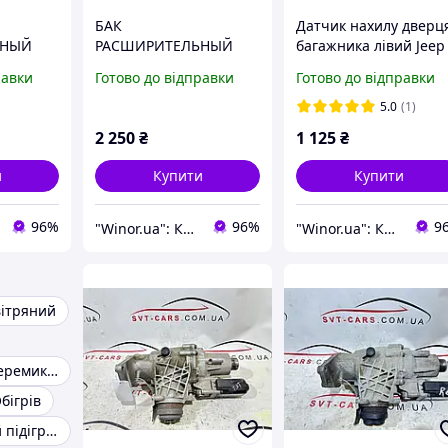
БАК
Датчик нахилу дверц
ЬНЫЙ
РАСШИРИТЕЛЬНЫЙ
багажника лівий Jeep
FIAT 500X JEEP
Cherokee KL 19-23
равки
Готово до відправки
Готово до відправки
50057AD
RENEGADE 68250057AD
68289843AD
5.0
(1)
2 250
₴
1 125
₴
и
Купити
Купити
96%
96%
9
"Winor.ua": Комфортний шопінг 24/7!
"Winor.ua": Комфортний шопінг 24/7!
ітряний
Підрульовий перемикач ланос
бігрів
Передпусковий підігрівач двигуна для дизеля