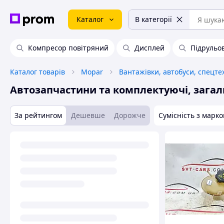
Каталог
В категорії
Компресор повітряний
Дисплей
Підрульо
Каталог товарів
Mopar
Вантажівки, автобуси, спецте
Автозапчастини та комплектуючі, загал
За рейтингом
Дешевше
Дорожче
Сумісність з марк