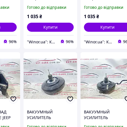
2LFN
ПРАВАЯ 7000092LFN
ПРАВАЯ 7000092LFN
равки
Готово до відправки
Готово до відправки
1 035
₴
1 035
₴
и
Купити
Купити
96%
96%
9
"Winor.ua": Комфортний шопінг 24/7!
"Winor.ua": Комфортний шопінг 24/7!
ЗАД
ВАКУУМНЫЙ
ВАКУУМНЫЙ
 JEEP
УСИЛИТЕЛЬ
УСИЛИТЕЛЬ
77645
ТОРМОЗОВ JEEP
ТОРМОЗОВ JEEP
равки
Готово до відправки
Готово до відправки