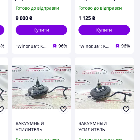
дефект 68339346AD
RENEGADE 52077645
Готово до відправки
Готово до відправки
9 000
₴
1 125
₴
Купити
Купити
6%
96%
96%
"Winor.ua": Комфортний шопінг 24/7!
"Winor.ua": Комфортний шопінг 24/7!
ВАКУУМНЫЙ
ВАКУУМНЫЙ
УСИЛИТЕЛЬ
УСИЛИТЕЛЬ
ТОРМОЗОВ JEEP
ТОРМОЗОВ JEEP
Готово до відправки
Готово до відправки