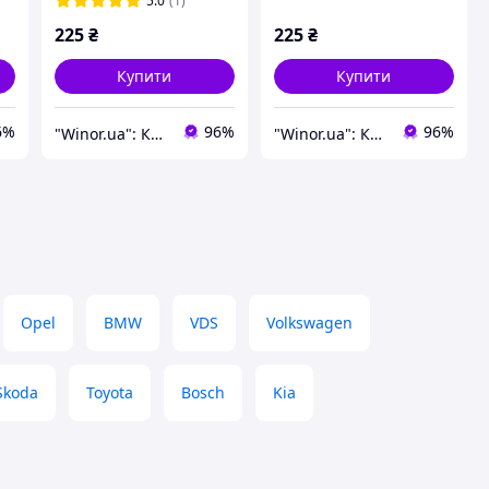
5.0
(1)
6BZ29LXHAA
225
₴
225
₴
Купити
Купити
6%
96%
96%
"Winor.ua": Комфортний шопінг 24/7!
"Winor.ua": Комфортний шопінг 24/7!
Opel
BMW
VDS
Volkswagen
Skoda
Toyota
Bosch
Kia