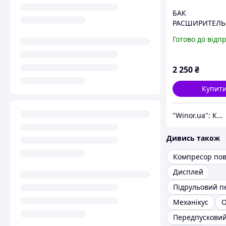
БАК
РАСШИРИТЕЛ
FIAT 500X JEEP
Готово до відп
RENEGADE 682
2 250
₴
Купит
"Winor.ua": Комфортний шопінг 24/7!
Дивись також
Компресор пов
Дисплей
Механікус
О