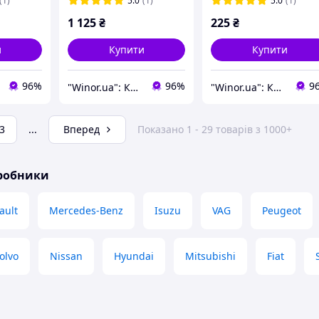
(1)
5.0
(1)
5.0
(1)
1 125
₴
225
₴
и
Купити
Купити
96%
96%
9
"Winor.ua": Комфортний шопінг 24/7!
"Winor.ua": Комфортний шопінг 24/7!
3
...
Вперед
Показано 1 - 29 товарів з 1000+
иробники
ault
Mercedes-Benz
Isuzu
VAG
Peugeot
olvo
Nissan
Hyundai
Mitsubishi
Fiat