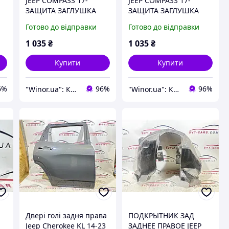
JEEP COMPASS 17-
JEEP COMPASS 17-
ЗАЩИТА ЗАГЛУШКА
ЗАЩИТА ЗАГЛУШКА
ПРАВАЯ 7000092LFN
ПРАВАЯ 7000092LFN
Готово до відправки
Готово до відправки
1 035
₴
1 035
₴
Купити
Купити
6%
96%
96%
"Winor.ua": Комфортний шопінг 24/7!
"Winor.ua": Комфортний шопінг 24/7!
Двері голі задня права
ПОДКРЫТНИК ЗАД
Jeep Cherokee KL 14-23
ЗАДНЕЕ ПРАВОЕ JEEP