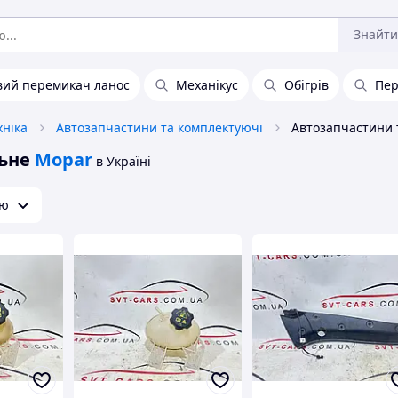
Знайти
вий перемикач ланос
Механікус
Обігрів
Пер
хніка
Автозапчастини та комплектуючі
ьне
Mopar
в Україні
ою