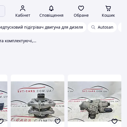
Кабінет
Сповіщення
Обране
Кошик
едпусковий підігрівач двигуна для дизеля
Autosan
Автозапчастини та комплектуючі, загальне Mopar