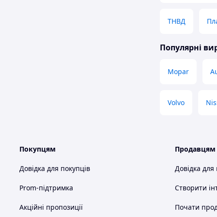
ТНВД
Пл
Популярні в
Mopar
A
Volvo
Nis
Покупцям
Продавцям
Довідка для покупців
Довідка для
Prom-підтримка
Створити ін
Акційні пропозиції
Почати прод