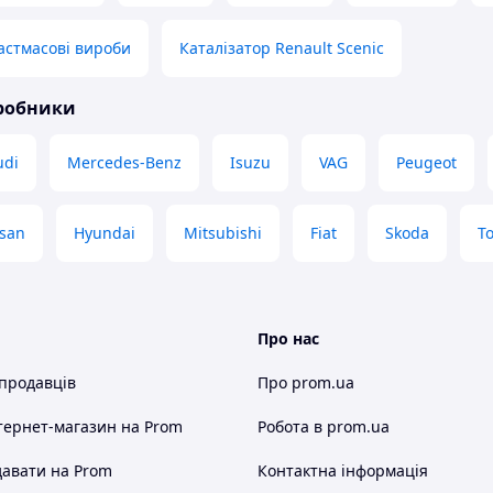
астмасові вироби
Каталізатор Renault Scenic
иробники
udi
Mercedes-Benz
Isuzu
VAG
Peugeot
san
Hyundai
Mitsubishi
Fiat
Skoda
T
Про нас
 продавців
Про prom.ua
тернет-магазин
на Prom
Робота в prom.ua
авати на Prom
Контактна інформація