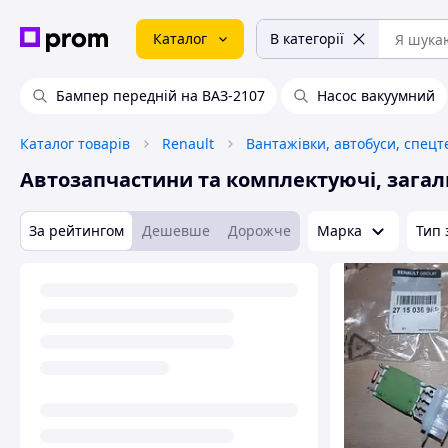
Каталог
В категорії
Бампер передній на ВАЗ-2107
Насос вакуумний
Каталог товарів
Renault
Вантажівки, автобуси, спецт
Автозапчастини та комплектуючі, загал
За рейтингом
Дешевше
Дорожче
Марка
Тип 