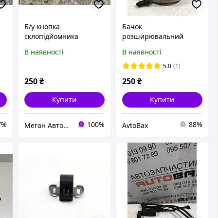
Б/у кнопка
Бачок
склопідйомника
розширювальний
передня Renault
Renault Master
В наявності
В наявності
Scenic.megane.laguna.e
8200595002
space v.
5.0
(1)
250
₴
250
₴
Купити
Купити
7%
100%
88%
Меган Автоштрот
AvtoBax