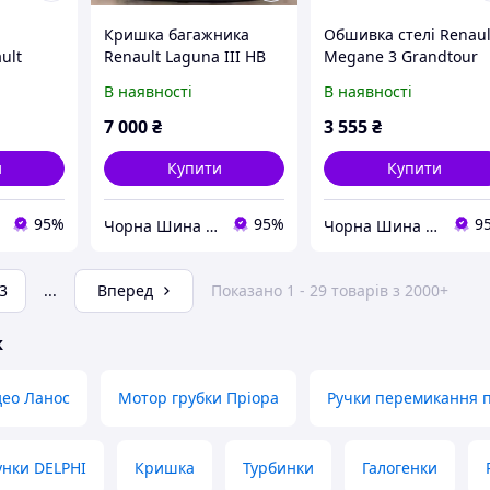
Кришка багажника
Обшивка стелі Renaul
ult
Renault Laguna III HB
Megane 3 Grandtour
06-2009
В наявності
В наявності
7 000
₴
3 555
₴
и
Купити
Купити
95%
95%
9
Чорна Шина ФОП ЛЛІ
Чорна Шина ФОП ЛЛІ
3
...
Вперед
Показано 1 - 29 товарів з 2000+
ж
део Ланос
Мотор грубки Пріора
Ручки перемикання 
унки DELPHI
Кришка
Турбинки
Галогенки