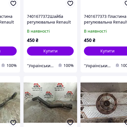
астина
7401677372Шайба
7401677373 Пластина
Renault
регулювальна Renault
регулювальна Renaul
4.00
4.05
В наявності
В наявності
450
₴
450
₴
и
Купити
Купити
100%
100%
10
"Український Ресорний Центр" (УРЦ)
"Український Ресорний Центр" (УРЦ)