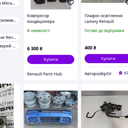
Магнітола Рено Меган 3
Компресор
Плафон освітлення
Grand SCENIC Килимки в багажник
кондиціонера
салону Renault
8200848916-B Renault
Premium DXI 11
В наявності
Готово до відправки
Trafic Master Opel
Патрубок турбіни Renault Kangoo
vivaro 2007-2025
Ролик бічних дверей на Рено Трафік
400
₴
6 300
₴
Купити
Купити
9
АвторозбірSV
Renault Parts Hub