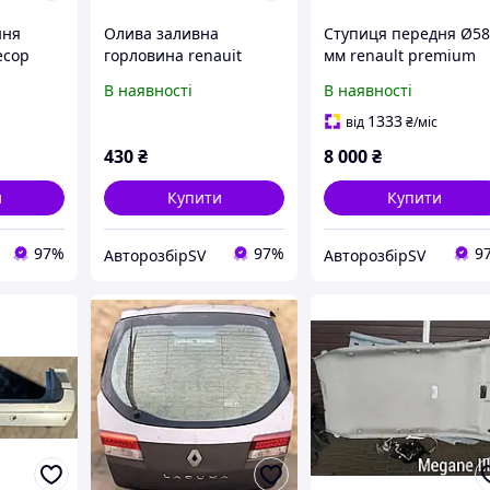
ння
Олива заливна
Ступиця передня Ø5
есор
горловина renauit
мм renault premium
nault
premium dxi 11
DXI 11
В наявності
В наявності
1333
від
₴
/міс
430
₴
8 000
₴
и
Купити
Купити
97%
97%
9
АвторозбірSV
АвторозбірSV