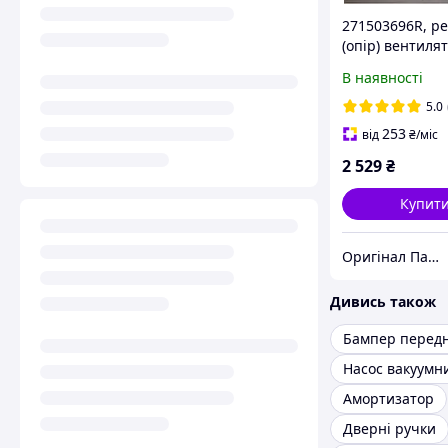
271503696R, р
(опір) вентиля
пічки (опалюв
В наявності
салону) Renaul
2 Оригінал Рен
5.0
Дастер 2
253
від
₴
/міс
2 529
₴
Купит
Оригінал Партс
Дивись також
Насос вакуумн
Амортизатор
Дверні ручки