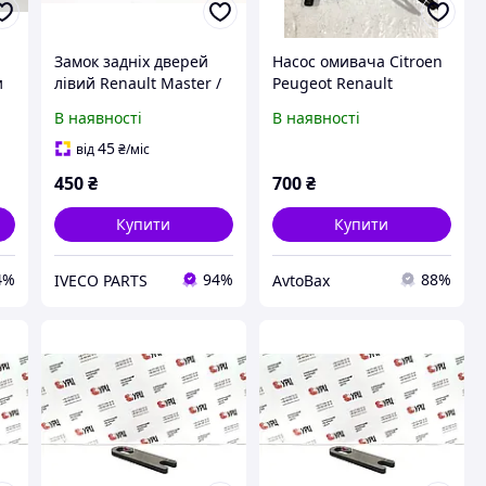
i
Замок задніх дверей
Насос омивача Citroen
и
лівий Renault Master /
Peugeot Renault
Opel Movano 1997->
9643447980
В наявності
В наявності
OEM 7700351415
45
від
₴
/міс
450
₴
700
₴
Купити
Купити
4%
94%
88%
IVECO PARTS
AvtoBax