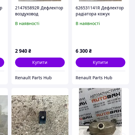
ор
214765892R Дефлектор
626531141R Дефлектор
воздуховод
радіатора кожух
центральний Trafic 3
нижній Trafic 3 Talento
В наявності
В наявності
Talento 2.0 2019+
2.0 2019+
2 940
₴
6 300
₴
Купити
Купити
Renault Parts Hub
Renault Parts Hub