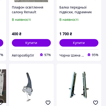
8
Плафон освітлення
Балка передньої
салону Renault
підвіски, підрамник
Premium DXI 11
Renault megane 2
В наявності
В наявності
400
₴
1 700
₴
Купити
Купити
7%
97%
95%
АвторозбірSV
Чорна Шина ФОП ЛЛІ