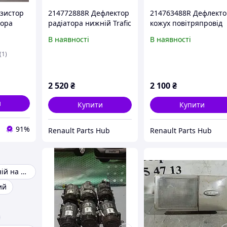
езистор
214772888R Дефлектор
214763488R Дефлект
тора
радіатора нижній Trafic
кожух повітряпровід
ача
3 Vivaro 1.6dCi 2014-
Trafic 3 Vivaro 1.6dCi
В наявності
В наявності
t Duster
2019
2014-2019
о
(1)
2 520
₴
2 100
₴
и
Купити
Купити
91%
Renault Parts Hub
Renault Parts Hub
Бампер передній на ВАЗ-2107
ий