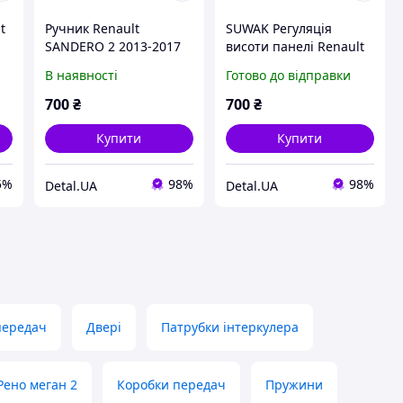
t
Ручник Renault
SUWAK Регуляція
SANDERO 2 2013-2017
висоти панелі Renault
(Рено Сандеро 2).
Duster, Dacia Duster
В наявності
Готово до відправки
(2010-2018)
700
₴
700
₴
Купити
Купити
5%
98%
98%
Detal.UA
Detal.UA
передач
Двері
Патрубки інтеркулера
Рено меган 2
Коробки передач
Пружини