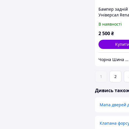
Бампер задній
Універсал Rena
MEGANE II 2 20
В наявності
2 500
₴
Купит
Чорна Шина ФОП ЛЛІ
1
2
Дивись тако
Мапа дверей 
Клапана форс