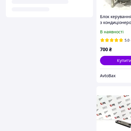
Блок керуванн
з кондиціонер
Renault Trafic
В наявності
7701050316
5.0
700
₴
Купит
AvtoBax