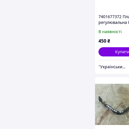
7401677372 Пл
регулювальна 
4.00
В наявності
450
₴
Купит
"Український Ресорний Центр" (УРЦ)