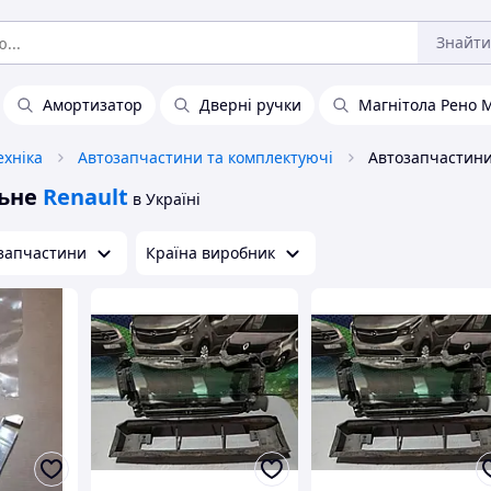
Знайти
Амортизатор
Дверні ручки
Магнітола Рено 
ехніка
Автозапчастини та комплектуючі
ьне
Renault
в Україні
запчастини
Країна виробник