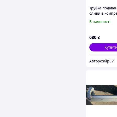
Трубка подава
оливи в компр
компресора Re
В наявності
Premium DXI11
680
₴
Купит
АвторозбірSV