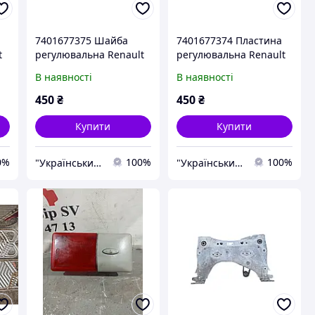
7401677375 Шайба
7401677374 Пластина
t
регулювальна Renault
регулювальна Renault
4.15
4.10
В наявності
В наявності
450
₴
450
₴
Купити
Купити
0%
100%
100%
"Український Ресорний Центр" (УРЦ)
"Український Ресорний Центр" (УРЦ)