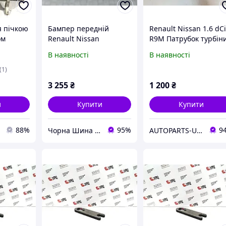
я пічкою
Бампер передній
Renault Nissan 1.6 dC
ом
Renault Nissan
R9M Патрубок турбін
Primastar Trafic 00-06
165761844R
В наявності
В наявності
(1)
3 255
₴
1 200
₴
и
Купити
Купити
88%
95%
9
Чорна Шина ФОП ЛЛІ
AUTOPARTS-UA авторозборка SKODA OCTAVIA A5