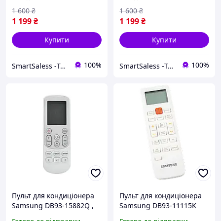
1 600
₴
1 600
₴
1 199
₴
1 199
₴
Купити
Купити
100%
100%
SmartSaless -Територія розумних продажів. Інтернет магазин електроніки та товарів для відпочінку
SmartSaless -Територія розумних продажів. Інтернет магазин електроніки та товарів для відпочінку
Пульт для кондиціонера
Пульт для кондиціонера
Samsung DB93-15882Q ,
Samsung DB93-11115K
Оригінальний пульт
Оригінал