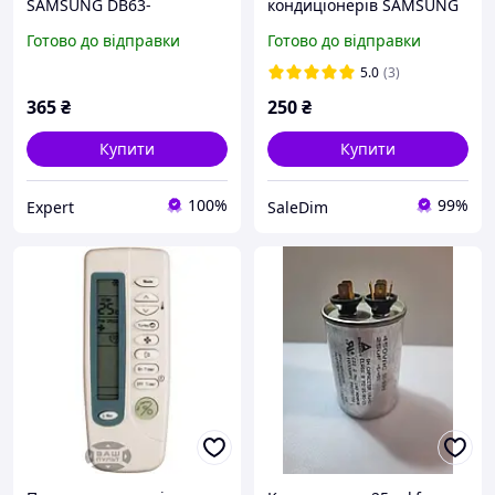
SAMSUNG DB63-
кондиціонерів SAMSUNG
03556X003
SA1089
Готово до відправки
Готово до відправки
5.0
(3)
365
₴
250
₴
Купити
Купити
100%
99%
Expert
SaleDim