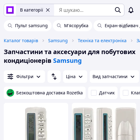
В категорії
Пульт samsung
М'ясорубка
Екран-відбивач
Каталог товарів
Samsung
Техніка та електроніка
Запчастини та аксесуари для побутових
кондиціонерів
Samsung
Фільтри
Ціна
Вид запчастини
Безкоштовна доставка Rozetka
Датчик
Кла