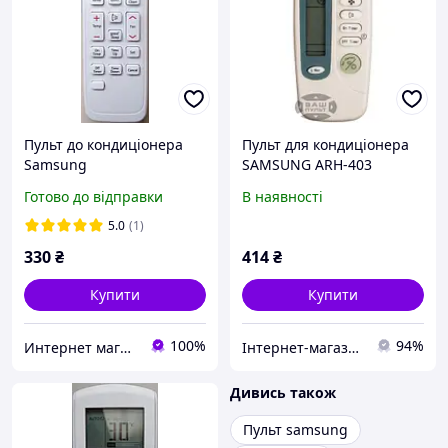
Пульт до кондиціонера
Пульт для кондиціонера
Samsung
SAMSUNG ARH-403
Готово до відправки
В наявності
5.0
(1)
330
₴
414
₴
Купити
Купити
100%
94%
Интернет магазин "Пульт для Вас"
Інтернет-магазин "З пультом по життю"
Дивись також
Пульт samsung