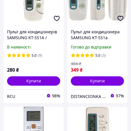
Пульт для кондиціонерів
Пульт для кондиціонера
SAMSUNG KT-SS1A /
SAMSUNG KT-SS1a
SAMSUNG AHR-403 5WAY
В наявності
Готово до відправки
Conditioner - 421
5.0
(9)
5.0
(3)
484
₴
280
₴
349
₴
Купити
Купити
98%
97%
RCU
DISTANCIONKA | Інтернет-магазин пультів