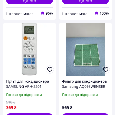
Купити
Купити
96%
100%
Інтернет-магазин "Merloni"
Інтернет-магазин "Aux Market"
Пульт для кондиціонера
Фільтр для кондиціонера
SAMSUNG ARH-2201
Samsung AQ09EWENSER
DB63-02143J
Готово до відправки
Готово до відправки
518
₴
369
₴
565
₴