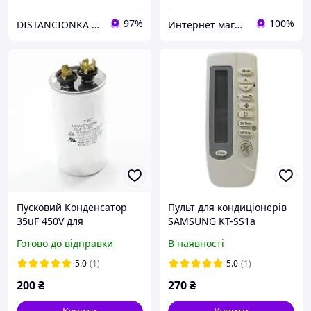
97%
100%
DISTANCIONKA | Інтернет-магазин пультів
Интернет магазин "Пульт для Вас"
Пусковий Конденсатор
Пульт для кондиціонерів
35uF 450V для
SAMSUNG KT-SS1a
кондиціонера
Готово до відправки
В наявності
5.0
(1)
5.0
(1)
200
₴
270
₴