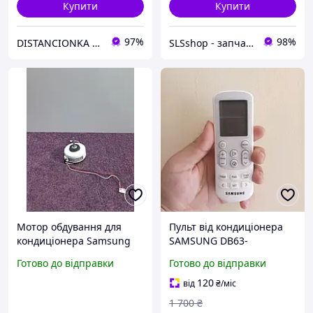
Купити
Купити
97%
98%
DISTANCIONKA | Інтернет-магазин пультів
SLSshop - запчастини для побутової техніки
Мотор обдування для
Пульт від кондиціонера
кондиціонера Samsung
SAMSUNG DB63-
RA (AL) 16B
03556X002, Оригінал
Готово до відправки
Готово до відправки
120
від
₴
/міс
1 700
₴