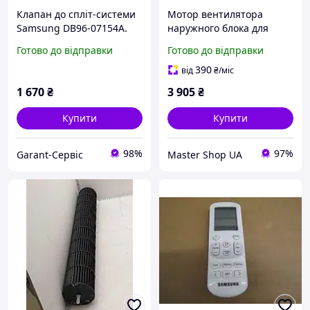
Клапан до спліт-системи
Мотор вентилятора
Samsung DB96-07154A.
наружного блока для
оригінал
кондиционера Samsung
Готово до відправки
Готово до відправки
DB31-00265J
390
від
₴
/міс
1 670
₴
3 905
₴
Купити
Купити
98%
97%
Garant-Сервіс
Master Shop UA