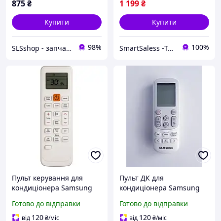
875
₴
1 199
₴
Купити
Купити
98%
100%
SLSshop - запчастини для побутової техніки
SmartSaless -Територія розумних продажів. Інтернет магазин електроніки та товарів для відпочінку
Пульт керування для
Пульт ДК для
кондиціонера Samsung
кондиціонера Samsung
DB93-11115K ,
DB96-24901F.
Готово до відправки
Готово до відправки
оригінальний пульт
Оригінальний пульт
кондиціонера Самсунг
кондиціонера Самсунг
120
120
від
₴
/міс
від
₴
/міс