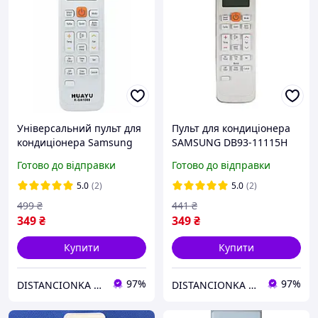
Універсальний пульт для
Пульт для кондиціонера
кондиціонера Samsung
SAMSUNG DB93-11115H
KT-SA1089
Готово до відправки
Готово до відправки
5.0
(2)
5.0
(2)
499
₴
441
₴
349
₴
349
₴
Купити
Купити
97%
97%
DISTANCIONKA | Інтернет-магазин пультів
DISTANCIONKA | Інтернет-магазин пультів