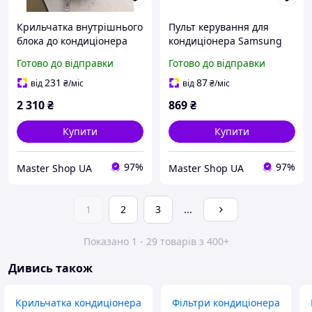
Крильчатка внутрішнього
Пульт керування для
блока до кондиціонера
кондиціонера Samsung
Samsung DB94-00456A
DB93-15882Q
Готово до відправки
Готово до відправки
231
87
від
₴
/міс
від
₴
/міс
2 310
₴
869
₴
Купити
Купити
97%
97%
Master Shop UA
Master Shop UA
1
2
3
...
Показано 1 - 29 товарів з 400+
Дивись також
Крильчатка кондиціонера
Фільтри кондиціонера