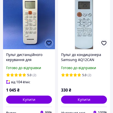
Пульт дистанційного
Пульт до кондиціонера
керування для
Samsung AQ12CAN
кондиціонера Samsung
Готово до відправки
Готово до відправки
DB93-11115K
5.0
(2)
5.0
(2)
104
від
₴
/міс
1 045
₴
330
₴
Купити
Купити
99%
100%
Вулик
Интернет магазин "Пульт для Вас"