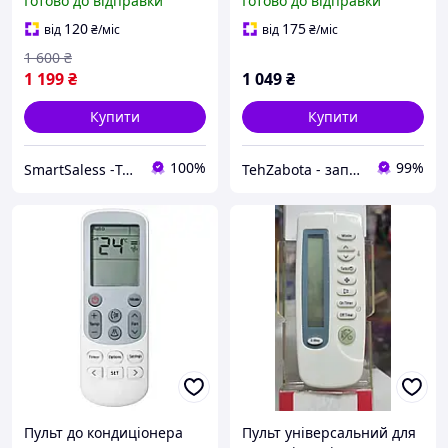
Готово до відправки
Готово до відправки
кондиціонера Самсунг
120
175
від
₴
/міс
від
₴
/міс
1 600
₴
1 199
₴
1 049
₴
Купити
Купити
100%
99%
SmartSaless -Територія розумних продажів. Інтернет магазин електроніки та товарів для відпочінку
TehZabota - запчастини та аксесуари до побутової техніки
Пульт до кондиціонера
Пульт універсальний для