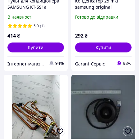
Пульт для кондиціонера
Конденсатор 25 mkf
SAMSUNG KT-SS1a
samsung original
В наявності
Готово до відправки
5.0
(1)
414
₴
292
₴
Купити
Купити
94%
98%
Інтернет-магазин "З пультом по життю"
Garant-Сервіс