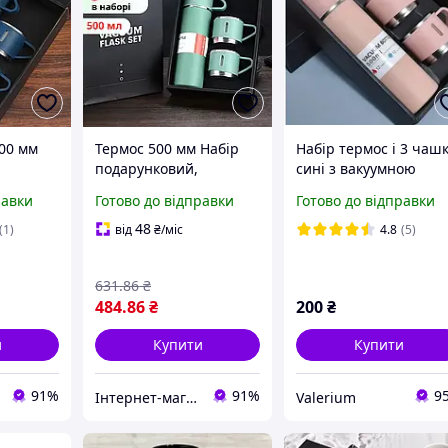
500 мм
Термос 500 мм Набір
Набір термос і 3 чаш
подарунковий,
сині з вакуумною
лі і 3
вакуумний з
ізоляцією 500 мл
равки
Готово до відправки
Готово до відправки
нковий
нержавіючої сталі та 3
 синій
чашки комплект колір
48
(1)
від
₴
/міс
4.8
(5)
зелений
631
.86
₴
484
.86
₴
200
₴
и
Купити
Купити
91%
91%
9
Інтернет-магазин Allegoriya
Valerium