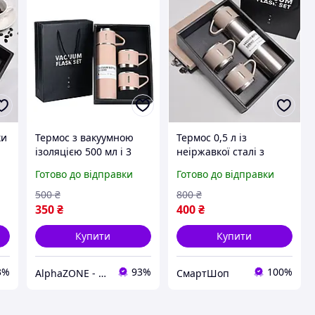
ки
Термос з вакуумною
Термос 0,5 л із
ізоляцією 500 мл і 3
неіржавкої сталі з
чашками в
вакуумною ізоляцією
Готово до відправки
Готово до відправки
ля
подарунковій коробці
для зберігання напоїв,
рожевий
Подарунковий набір
500
₴
800
₴
термос із 3 чашками
350
₴
400
₴
Купити
Купити
3%
93%
100%
AlphaZONE - Інтернет гіпермаркет
СмартШоп