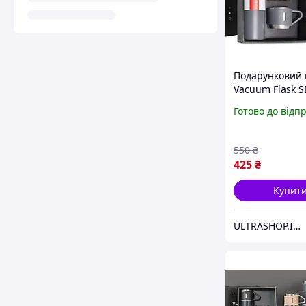
Подарунковий 
Vacuum Flask S
вакуумний терм
Готово до відп
нержавіючої ст
чашки Сірий
550
₴
425
₴
Купит
ULTRASHOP.IN.UA 🛒 Інтернет-магазин трендових гаджетів