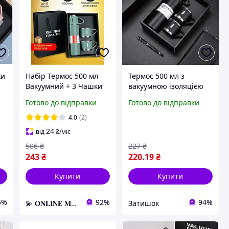
ки
Набір Термос 500 мл
Термос 500 мл з
Вакуумний + 3 Чашки
вакуумною ізоляцією
MKC-1 Vacuum Flask
та 3 чашками ЗТК
Готово до відправки
Готово до відправки
Set, Подарунковий
Комплект для Теплих
4.0
(2)
Напоїв
24
від
₴
/міс
506
₴
227
₴
243
₴
220
.19
₴
Купити
Купити
5%
92%
94%
💫 𝐎𝐍𝐋𝐈𝐍𝐄 𝐌𝐀𝐑𝐊𝐄𝐓 💫 – Актуальні товари за найвигіднішими цінами!
Затишок