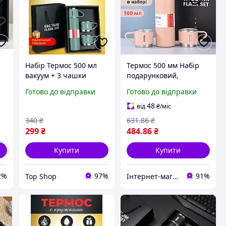
Набір Термос 500 мл
Термос 500 мм Набір
вакуум + 3 чашки
подарунковий,
Vacuum Flask Set,
вакуумний з
Готово до відправки
Готово до відправки
Подарунковий
нержавіючої сталі та 3
комплект для гарячих
чашки комплект колір
48
від
₴
/міс
напоїв
рожевий
340
₴
631
.86
₴
299
₴
484
.86
₴
Купити
Купити
2%
97%
91%
Top Shop
Інтернет-магазин Allegoriya