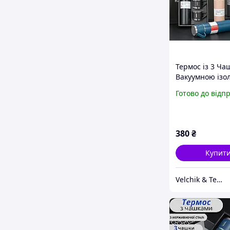
Термос із 3 Ча
Вакуумною ізо
Vacuum flask se
Готово до відп
Подарунковий 
для Напій
380
₴
Купит
Velchik & Teanin