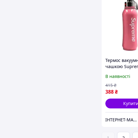
Термос вакуум
чашкою Supre
800мл, рожеви
В наявності
415
₴
388
₴
Купит
ІНТЕРНЕТ-МАГАЗИН "Доставлено "
1
2