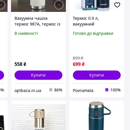
Вакуумна чашка
Термос 0.9 л,
термос 987A, термос із
вакуумний
неіржавої сталі 600 мл
туристичний термос із
В наявності
Готово до відправки
л
нержавіючої сталі з 2
чашками для походів
та авто
899
₴
558
₴
699
₴
Купити
Купити
8%
86%
100%
optbaza.in.ua
PovnaHata