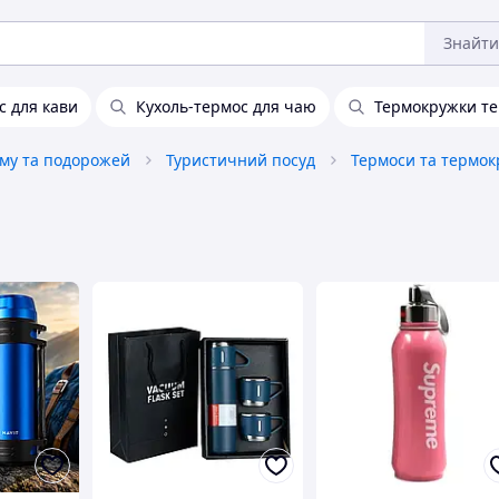
Знайти
с для кави
Кухоль-термос для чаю
Термокружки те
зму та подорожей
Туристичний посуд
Термоси та термо