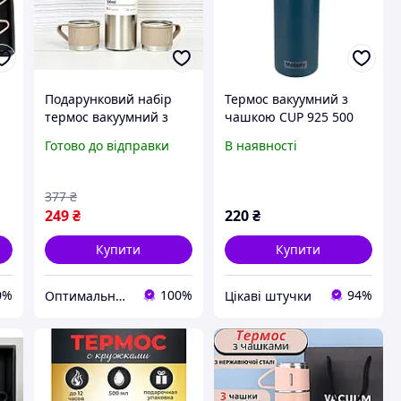
Подарунковий набір
Термос вакуумний з
термос вакуумний з
чашкою CUP 925 500
трьома чашками 500мл
мл Подарунковий набір
Готово до відправки
В наявності
"латте"
377
₴
249
₴
220
₴
Купити
Купити
0%
100%
94%
Оптимальний вибiр
Цікаві штучки