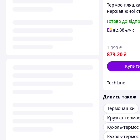
Термос-пляшка
нержавіючої ст
мл Havit, ваку
Готово до відп
термос, подвій
стінки, чашка-
88
від
₴
/міс
синій
1 099
₴
879
.20
₴
Купит
TechLine
Дивись також
Термочашки
Кружка-термос
Кухоль-термос