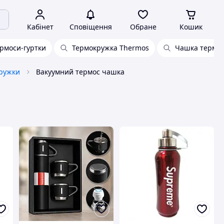
Кабінет
Сповіщення
Обране
Кошик
рмоси-гуртки
Термокружка Thermos
Чашка термос
кружки
Вакуумний термос чашка