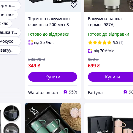
Термокружки термоси-гуртки
Thermos
Термос з вакуумною
Вакуумна чашка
скло
ізоляцією 500 мл і 3
термос 987A,
чашками в
термокухоль із
Термокружка чашка термос
Готово до відправки
Готово до відправки
подарунковій коробці
неіржавої сталі 600 м
Вакуумний термокухоль термос
бежевий
35
від
₴
/міс
5.0
(1)
Термокухоль із вакуумною ізоляцією
70
від
₴
/міс
383
.90
₴
932
₴
349
₴
699
₴
Купити
Купити
95%
9
Watafa.com.ua
Fartyna