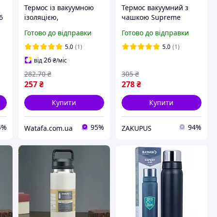
Термос із вакуумною
Термос вакуумний з
6
ізоляцією,
чашкою Supreme
Подарунковий набір з 3
450мл Red
Готово до відправки
Готово до відправки
чашками 500 мл
Чорний
5.0
(1)
5.0
(1)
26
від
₴
/міс
282
.70
₴
305
₴
257
₴
278
₴
Купити
Купити
4%
95%
94%
Watafa.com.ua
ZAKUPUS