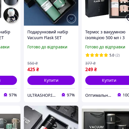
набір
Подарунковий набір
Термос з вакуумною
ET
Vacuum Flask SET
ізоляцією 500 мл і 3
ос із
Вакуумний термос із
чашками в
равки
Готово до відправки
Готово до відправки
алі 3
нержавіючої сталі 0.5 л
подарунковій коробці
3 чашки Матово-
рожевий
5.0
(2)
Зелений
550
₴
377
₴
425
₴
249
₴
и
Купити
Купити
97%
97%
10
ULTRASHOP.IN.UA 🛒 Інтернет-магазин трендових гаджетів
Оптимальний вибiр