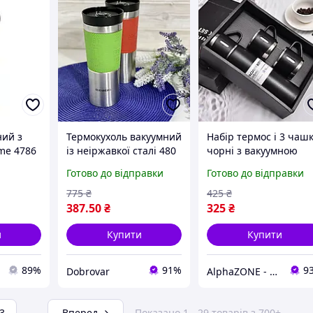
ний з
Термокухоль вакуумний
Набір термос і 3 чаш
me 4786
із неіржавкої сталі 480
чорні з вакуумною
й
мл для кави та чаю
ізоляцією 0.5 л
Готово до відправки
Готово до відправки
Edenberg EB-633 Термо
подарунковий бокс д
чашка металева
напоїв з термосом та
775
₴
425
₴
термос
кружками
387
.50
₴
325
₴
и
Купити
Купити
89%
91%
9
Dobrovar
AlphaZONE - Інтернет гіпермаркет
3
...
Вперед
Показано 1 - 29 товарів з 700+