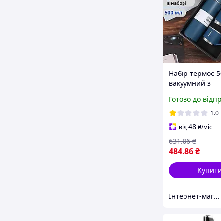
Набір термос 
вакуумний з
нержавіючої ста
Готово до відп
чашки подару
комплект колір
1.0
48
від
₴
/міс
631
.86
₴
484
.86
₴
Купит
Інтернет-магазин Allegoriya