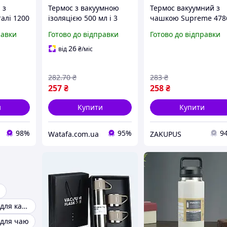
 з
Термос з вакуумною
Термос вакуумний з
алі 1200
ізоляцією 500 мл і 3
чашкою Supreme 478
умний
чашками в
500мл, рожевий
равки
Готово до відправки
Готово до відправки
ні
подарунковій коробці
кришка,
синій
26
від
₴
/міс
282
.70
₴
283
₴
257
₴
258
₴
и
Купити
Купити
98%
95%
9
Watafa.com.ua
ZAKUPUS
Кухоль-термос для кави
 для чаю