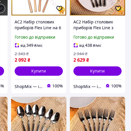
AC2 Набір столових
AC2 Набір столових
приборів Flex Line на 6
приборів Flex Line з
и
персон 24 предмети
нержавіючої сталі на 6
Готово до відправки
Готово до відправки
з
бронзовий вінтажний
персон елегантний
комплект для сервірув
комплект для сервірува
349
438
від
₴
/міс
від
₴
/міс
DE
DE
2 343
₴
2 944
₴
2 092
₴
2 629
₴
Купити
Купити
4%
100%
100%
ShopMix — інтернет-магазин сумок та аксесуарів
ShopMix — інтернет-магазин сумок та аксесуарів