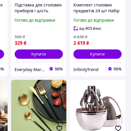
их
Підставка для столових
Комплект столових
приборів і шість
предметів 24 шт Набір
у
виделок у комплекті, у
столових приборів 6
Готово до відправки
Готово до відправки
у
формі лебедя в
персон Столове
чорному кольорі
приладдя для дому
403
від
₴
/міс
500
₴
4 838
₴
329
₴
2 419
₴
Купити
Купити
8%
98%
98%
Everyday Market
InfinityTrend