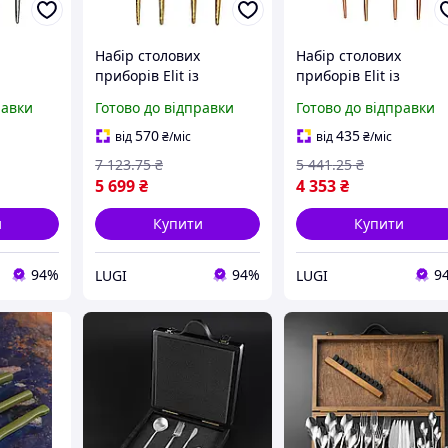
Набір столових
Набір столових
приборів Elit із
приборів Elit із
алі на 6
нержавіючої сталі на 6
нержавіючої сталі на
равки
Готово до відправки
Готово до відправки
P-20-14)
персон золото (HP-20-
персон матове золот
15)
(HP-20-17)
570
435
від
₴
/міс
від
₴
/міс
7 123
.75
₴
5 441
.25
₴
5 699
₴
4 353
₴
и
Купити
Купити
94%
94%
9
LUGI
LUGI