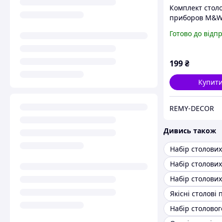
Комплект стол
приборов M&
сріблястого ко
Готово до відп
для кафе, рест
будинку
199
₴
Купит
REMY-DECOR
Дивись також
Якісні столові