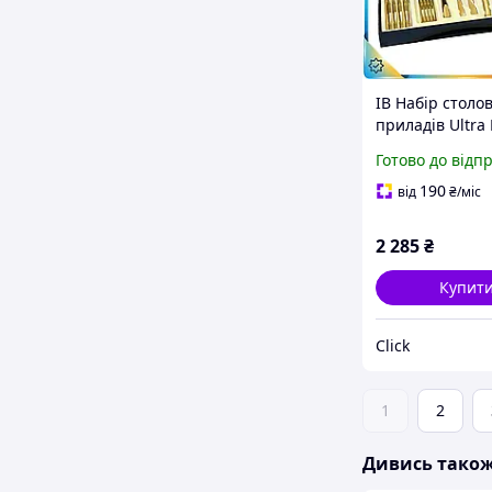
ІВ Набір столо
приладів Ultra 
персон з нерж
Готово до відп
сталі 24 предм
комплект для д
190
від
₴
/міс
ЕMN_PS
2 285
₴
Купит
Click
1
2
Дивись тако