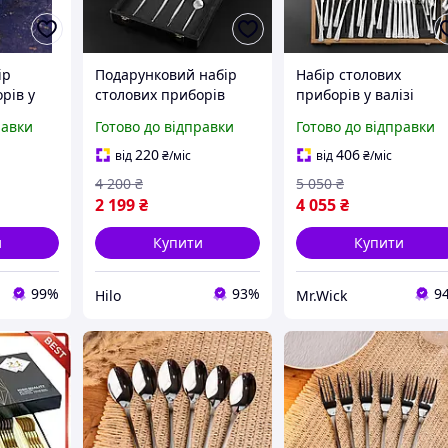
ір
Подарунковий набір
Набір столових
рів у
столових приборів
приборів у валізі
глянцеві для
красиві кухонні ложк
равки
Готово до відправки
Готово до відправки
омплект
сервірування комплект
та виделки для свята 
іючої
виделок і ложок зі сталі
дзеркальним
220
406
від
₴
/міс
від
₴
/міс
нгу
в кейсі з лазерним
поліруванням
4 200
₴
5 050
₴
гравіруванням
ексклюзивний
2 199
₴
4 055
₴
комплект
и
Купити
Купити
99%
93%
9
Hilo
Mr.Wick