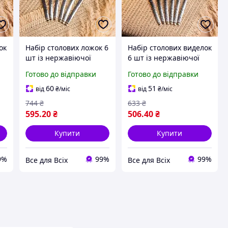
ок
Набір столових ложок 6
Набір столових виделок
шт із нержавіючої
6 шт із нержавіючої
сталі 21 см серія
сталі 21 см серія
Готово до відправки
Готово до відправки
Elegant глянцеві
Elegant глянцеві
комплект прилади
комплект прилади для
60
51
від
₴
/міс
від
₴
/міс
кухні
744
₴
633
₴
595
.20
₴
506
.40
₴
Купити
Купити
9%
99%
99%
Все для Всіх
Все для Всіх