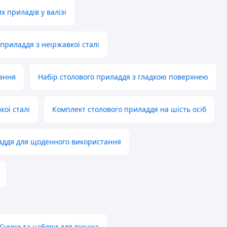
х приладів у валізі
приладдя з неіржавкої сталі
вання
Набір столового приладдя з гладкою поверхнею
кої сталі
Комплект столового приладдя на шість осіб
аддя для щоденного використання
Сумки та набори для пікніка