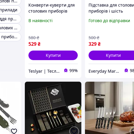
Оригінальні столові прилади
Конверти-куверти для
Підставка для столов
 прилади
столових приборів
приборів і шість
(комплект 50 штук)
виделок у комплекті, 
Столове приладдя преміум
В наявності
Готово до відправки
TESLYAR 40х40 см Білий
формі лебедя в білом
12 шт набір столових приладів
кольорі
Набір столових приборів 24 персони
580
₴
500
₴
529
₴
329
₴
Купити
Купити
99%
9
Teslyar | Тесляр | Все для дому | Подарунки | Гурт
Everyday Market