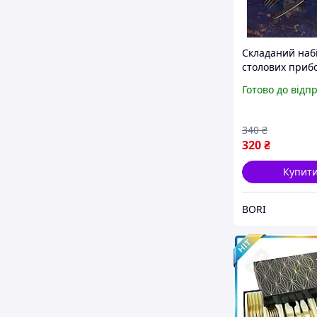
Складаний наб
столових прибо
чохлі Олива
Готово до відп
туристичний к
3 в 1 з нержав
сталі для кемпі
340
₴
походів
320
₴
Купит
BORI