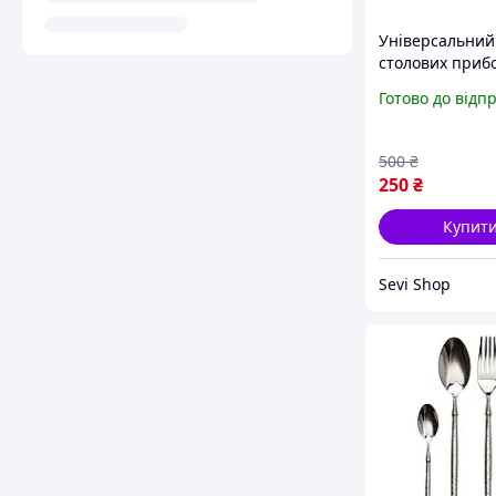
Універсальний
столових прибо
туристичний к
Готово до відп
Traveler, столо
приладдя та по
дому
500
₴
250
₴
Купит
Sevi Shop