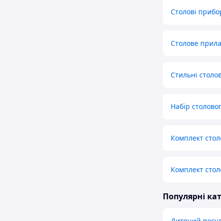
Столові прибо
Столове прила
Стильні столов
Набір столово
Комплект стол
Комплект стол
Популярні кат
Дитячий посуд