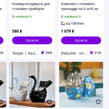
Конверти-куверти для
Комплект столового
и
столових приборів
приладдя на 6 осіб на
 6
(комплект 50 штук)
білій підставці,
В наявності
В наявності
TESLYAR 40х40 см
Святковий набір
Темно-зелений
столових приборів 24
108
від
₴
/міс
предмета для кухні
580
₴
1 079
₴
Купити
Купити
6%
99%
91%
Teslyar | Тесляр | Все для дому | Подарунки | Гурт
Podushki - інтернет-магазин Подушки