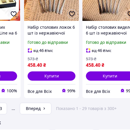
вих
Набір столових ложок 6
Набір столових видел
Line на 6
шт із нержавіючої
6 шт із нержавіючої
авіючої
сталі 20.5 см серія
сталі 20.5 см серія
равки
Готово до відправки
Готово до відправки
ети
Classic комплект
Classic комплект
ому та
столові прилади для
столові прилади для
46
46
від
₴
/міс
від
₴
/міс
кухні дому
кухні
573
₴
573
₴
458
.40
₴
458
.40
₴
и
Купити
Купити
100%
99%
9
Все для Всіх
Все для Всіх
3
...
Вперед
Показано 1 - 29 товарів з 300+
ж