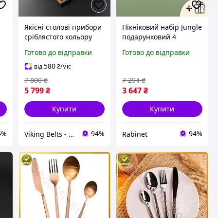
Якісні столові прибори
Пікніковий набір Jungle
сріблястого кольору
подарунковий 4
 6
комплект із 24
персони обєм 20л
Готово до відправки
Готово до відправки
о
предметів ложки
термосумка з посудом
виделки ножі у коробці
для кемпінгу та дачі
580
від
₴
/міс
для сервірування на
столовий комплект
7 800
₴
7 294
₴
подарунок
приладів
5 799
₴
3 647
₴
Купити
Купити
4%
94%
94%
Viking Belts - Інтернет магазин шкіряних аксесуарів
Rabinet