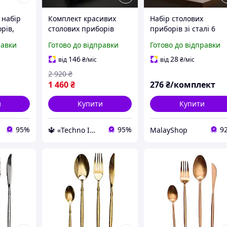
 набір
Комплект красивих
Набір столових
рів,
столових приборів
приборів зі сталі 6
омплект
Набір столового
елементів комплект
равки
Готово до відправки
Готово до відправки
ве
приладдя для дому
виделок та ложок для
суд для
cutlery Красивий посуд
дому та подорожей
146
28
від
₴
/міс
від
₴
/міс
сервірування
XJ5956
2 920
₴
1 460
₴
276
₴/комплект
и
Купити
Купити
95%
95%
9
🔱 «Techno Imperia» Компетентність! Якість товару! Швидка відправка! ✅
MalayShop