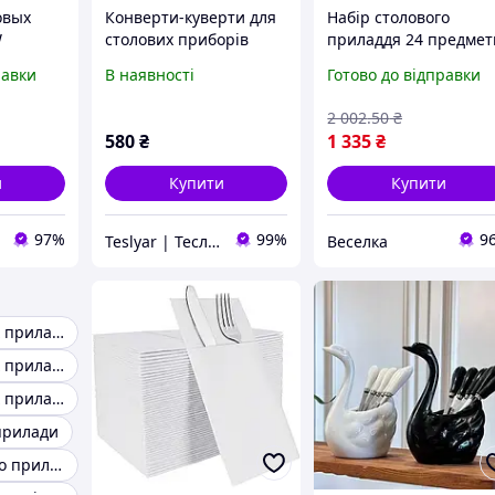
овых
Конверти-куверти для
Набір столового
W
столових приборів
приладдя 24 предмет
льору
(комплект 50 штук)
з неіржавкої сталі для
равки
В наявності
Готово до відправки
оранів
TESLYAR 40х40 см
персон чорний
Бордо
стильний комплект
2 002
.50
₴
FLAME
580
₴
1 335
₴
и
Купити
Купити
97%
99%
9
Teslyar | Тесляр | Все для дому | Подарунки | Гурт
Веселка
Набір столових приладів 6 персон
Набір столових приладів у футлярі
Набір столових приладів чорні
 прилади
Набір столового приладдя 24 шт.