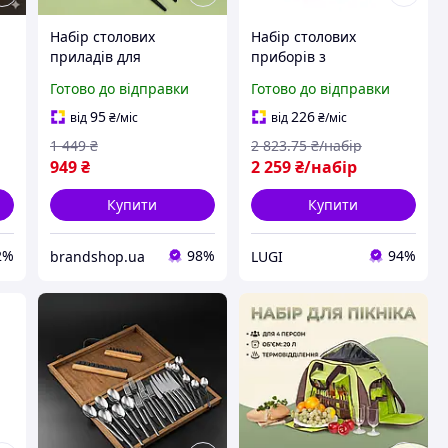
Набір столових
Набір столових
приладів для
приборів з
сервірування Kitchen
нержавіючої сталі 24
Готово до відправки
Готово до відправки
Ware 24 шт комплект
штуки срібло (HP7881S)
столового приладдя 6
95
226
від
₴
/міс
від
₴
/міс
персон
1 449
₴
2 823
.75
₴/набір
949
₴
2 259
₴/набір
Купити
Купити
2%
98%
94%
brandshop.ua
LUGI