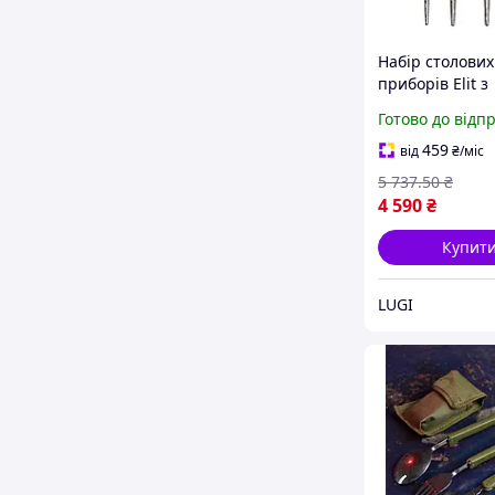
Набір столових
приборів Elit з
нержавіючої ст
Готово до відп
персон хром (H
459
від
₴
/міс
5 737
.50
₴
4 590
₴
Купит
LUGI