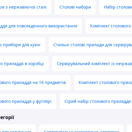
ри з нержавіючої сталі
Столові набори
Набір столови
ддя для повсякденного використання
Комплект столового 
і прибори для кухні
Стильні столові прилади для сервіру
го приладдя в коробці
Сервірувальний комплект із неіржав
ового приладдя на 16 предметів
Комплект столового прил
ового приладдя у футлярі
Сірий набір столового приладдя
егорії
 для годування
Сервірувальні скатертини, серветки