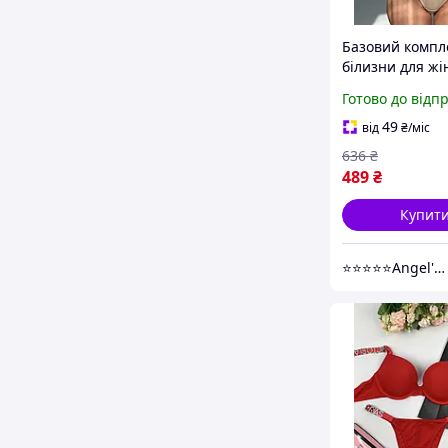
Базовий компл
білизни для жі
безшовна жіно
Готово до відп
білизна топ і 
рожевий
49
від
₴
/міс
636
₴
489
₴
Купит
⭐⭐⭐⭐⭐Angel's touch Територія затишку та комфорту