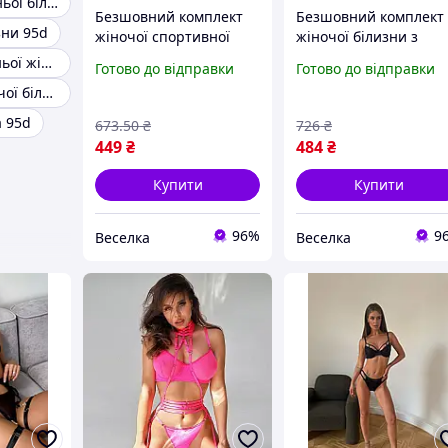
Комплект нижньої білизни 75b
Безшовний комплект
Безшовний комплект
зни 95d
жіночої спортивної
жіночої білизни з
білизни топ і трусики
нейлону топ і труси д
Комплект спідньої жіночої білизни 75е
Готово до відправки
Готово до відправки
для активного
спорту активного
Комплект жіночої білизни чашка B
відпочинку та
відпочинку
повсякденного носіння
смарагдовий колір
а 95d
673
.50
₴
726
₴
FLAME
FLAME
449
₴
484
₴
Купити
Купити
96%
9
Веселка
Веселка