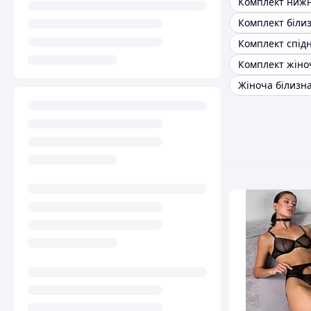
Комплект біли
Жіноча білизн