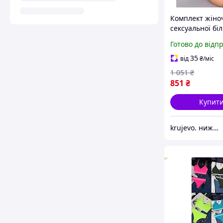
Комплект жіно
сексуальної бі
еротичний пр
Готово до відп
набір для дівча
спідня білизна 
35
від
₴
/міс
гартерами
1 051
₴
851
₴
Купит
krujevo. нижнее белье