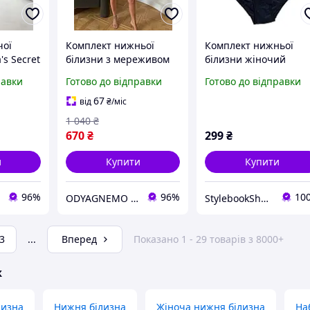
чої
Комплект нижньої
Комплект нижньої
's Secret
білизни з мереживом
білизни жіночий
Вікторія
чорного кольору 38941
чорний Geli 22105
равки
Готово до відправки
Готово до відправки
85B -
85B
(розмір 85В)
67
від
₴
/міс
1 040
₴
670
₴
299
₴
и
Купити
Купити
96%
96%
10
ODYAGNEMO - Інтернет магазин жіночого одягу
StylebookShop
3
...
Вперед
Показано 1 - 29 товарів з 8000+
ж
лизна
Нижня білизна
Жіноча нижня білизна
На