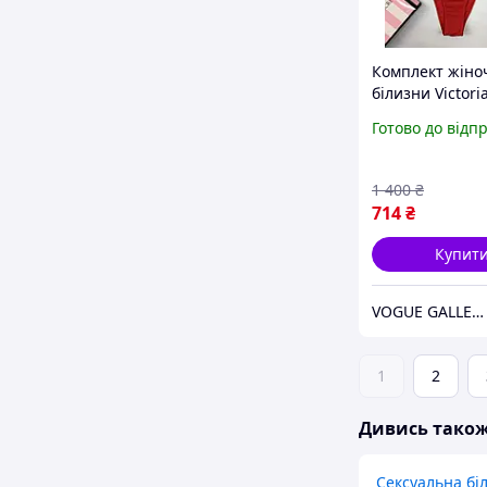
Комплект жіно
білизни Victoria
стрази Букви - 
Готово до відп
Сікрет Букви - 
Червоний
1 400
₴
714
₴
Купит
VOGUE GALLERY
1
2
Дивись тако
Сексуальна бі