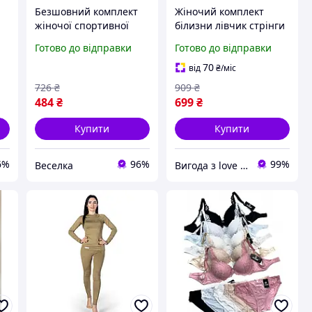
Безшовний комплект
Жіночий комплект
жіночої спортивної
білизни лівчик стрінги
ля
білизни топ і труси для
набір білизни для
Готово до відправки
Готово до відправки
фітнесу та активного
дівчат стильна білизна
відпочинку FLAME
для жінок
70
від
₴
/міс
726
₴
909
₴
484
₴
699
₴
Купити
Купити
6%
96%
99%
Веселка
Вигода з love Lab Інтернет-магазин сміливих подарунків