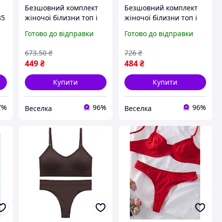
Безшовний комплект
Безшовний комплект
85
жіночої білизни топ і
жіночої білизни топ і
стринги в рубчик для
труси для активних
Готово до відправки
Готово до відправки
активних жінок
жінок рожевий
рожевий електрик
електрик текстура
673
.50
₴
726
₴
FLAME
косиця FLAME
449
₴
484
₴
Купити
Купити
7%
96%
96%
Веселка
Веселка