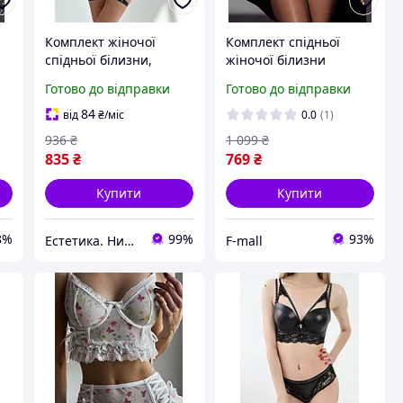
Комплект жіночої
Комплект спідньої
спідньої білизни,
жіночої білизни
сексуальний прозорий
Victoria's Secret
Готово до відправки
Готово до відправки
набір для дівчат
Вікторія Сикрет модель
Rhinestone зі стразами
84
від
₴
/міс
0.0
(1)
Чорний
936
₴
1 099
₴
835
₴
769
₴
Купити
Купити
8%
99%
93%
Естетика. Нижня білизна.
F-mall