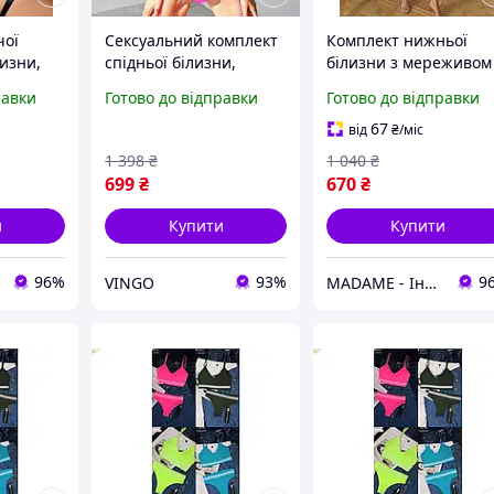
чої
Сексуальний комплект
Комплект нижньої
лизни,
спідньої білизни,
білизни з мереживом
озорий
еротична спідня
чорного кольору 389
равки
Готово до відправки
Готово до відправки
т,
білизна. Красива
85B
з
жіноча білизна із сітки,
67
від
₴
/міс
р. S (рожева)
1 398
₴
1 040
₴
699
₴
670
₴
и
Купити
Купити
96%
93%
9
VINGO
MADAME - Інтернет магазин жіночого одягу