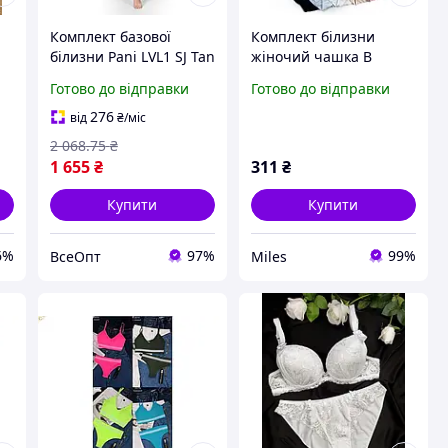
Комплект базової
Комплект білизни
білизни Pani LVL1 SJ Tan
жіночий чашка B
41
(9388), L,
Fnniss 8216, 75B
Готово до відправки
Готово до відправки
Вологовідвідна,
Бежевий
Швидке висихання,
276
від
₴
/міс
Для жінок, Спорт,
2 068
.75
₴
Антибактеріальна
1 655
₴
311
₴
Купити
Купити
6%
97%
99%
ВсеОпт
Miles