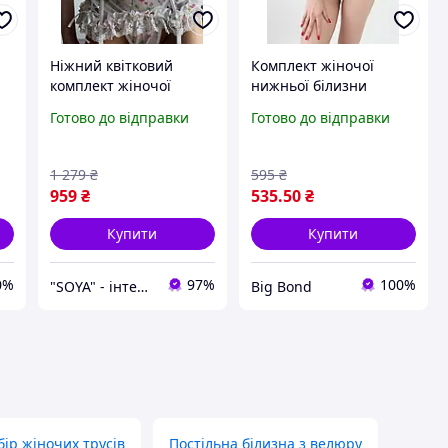
Ніжний квітковий
Комплект жіночої
комплект жіночої
нижньої білизни
білизни з мереживом,
розмір 38\85В трусики і
Готово до відправки
Готово до відправки
поясом та панчохами
бюстгальтер еко шкіра
(S,M,L,XL)
1 279
₴
595
₴
959
₴
535
.50
₴
Купити
Купити
0%
97%
100%
"SOYA" - інтернет-магазин
Big Bond
бір жіночих трусів
Постільна білизна з велюру