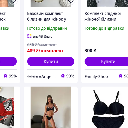
ект
Базовий комплект
Комплект спідньої
нок
білизни для жінок у
жіночої білизни
ча
рубчик без кісточок на
Beisdanna 34/75B-
равки
Готово до відправки
Готово до відправки
стринги
кожен день
M38/40, 36/80B-
зручнийжіночий набір
L40/42,38/85B-XL42/44
49
від
₴
/міс
нижньої білизни
білий,
636
₴/комплект
бавовняний S, Білий
червоний,чорний
489
₴/комплект
300
₴
и
Купити
Купити
99%
99%
9
⭐⭐⭐⭐⭐Angel's touch Територія затишку та комфорту
Family-Shop