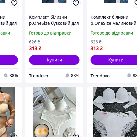
зни
Комплект білизни
Комплект білизни
евий для
р.OneSize бузковий для
р.OneSize малиновий
ажу для
жінок з трикотажу для
для жінок з трикотаж
равки
Готово до відправки
Готово до відправки
осіння в
комфортного носіння в
для комфортного
 житті
повсякденному житті
носіння і відпочинку
626
₴
626
₴
313
₴
313
₴
и
Купити
Купити
88%
88%
8
Trendovo
Trendovo