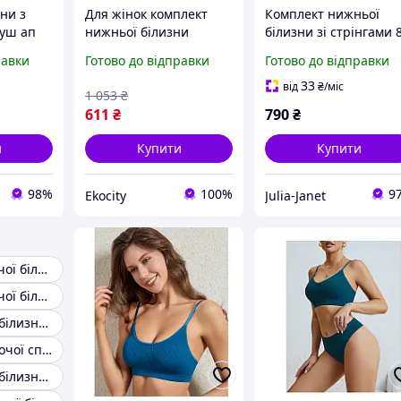
ни з
Для жінок комплект
Комплект нижньої
уш ап
нижньої білизни
білизни зі стрінгами 
розмір
формований ліфчик і
С хакі
равки
Готово до відправки
Готово до відправки
трусики бразиліана
Acousma 85B-XL
33
від
₴
/міс
1 053
₴
червоний апельсин
611
₴
790
₴
(637710КА)
и
Купити
Купити
98%
100%
9
Ekocity
Julia-Janet
Комплект жіночої білизни 85d
Комплект жіночої білизни 100D
Жіноча спідня білизна 85с
Комплекти жіночої спідньої білизни 85D
Жіноча спідня білизна 75с