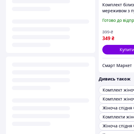
Комплект білиз
мереживом з п
колір чорний 
Готово до відп
34/75B
399
₴
349
₴
Купит
Смарт Маркет
Дивись також