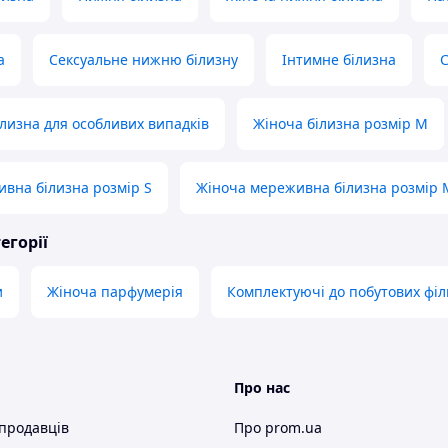
а
Сексуальне нижню білизну
Інтимне білизна
С
лизна для особливих випадків
Жіноча білизна розмір M
вна білизна розмір S
Жіноча мереживна білизна розмір 
егорії
и
Жіноча парфумерія
Комплектуючі до побутових філ
Про нас
 продавців
Про prom.ua