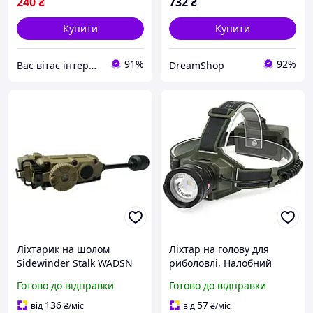
240
₴
732
₴
Купити
Купити
91%
92%
Вас вітає інтернет магазин SvetOn!
DreamShop
Ліхтарик на шолом
Ліхтар на голову для
Sidewinder Stalk WADSN
риболовлі, Налобний
ліхтар із кріпленням на
ліхтар для сантехніка
Готово до відправки
Готово до відправки
каску, військовий
Налобний риболовлі
ліхтарик тактичний
кемпінгу YU-59
136
57
від
₴
/міс
від
₴
/міс