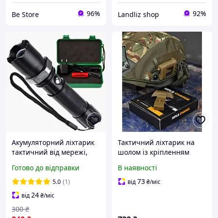
96%
92%
Be Store
Landliz shop
Акумуляторний ліхтарик
Тактичний ліхтарик на
тактичний від мережі,
шолом із кріпленням
прикурювача, батарейок
MPLS CHARGE ВТ0469 DS
Готово до відправки
В наявності
BL-T8628-XPE / Ручний
ліхтарик з кріпленням
73
5.0
(1)
від
₴
/міс
для велосипеда
24
від
₴
/міс
300
₴