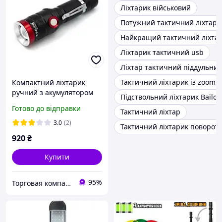
Ліхтарик військовий
Потужний тактичний ліхтар
Найкращий тактичний ліхта
Ліхтарик тактичний usb
Ліхтар тактичний піддульний
Тактичний ліхтарик із zoom
Компактний ліхтарик
ручний з акумулятором
Підствольний ліхтарик Bailon
Bailong BL-736-T6,
Готово до відправки
Тактичний ліхтар
ліхтарик тактичний із
зумом Чорний
3.0
(2)
Тактичний ліхтарик поворот
920
₴
Купити
95%
Торговая компания "Fon-Baron"