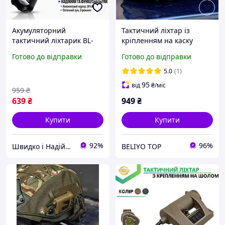
Акумуляторний
Тактичний ліхтар із
тактичний ліхтарик BL-
кріпленням на каску
T8628-XPE ручний
шолом, військовий
Готово до відправки
Готово до відправки
світлодіодний ліхтар 500
армійський ліхтарик
лм з автомобільним
Princeton Tec Charge
5.0
(1)
зарядним і кріпленням на
MPLS
95
від
₴
/міс
959
₴
639
₴
949
₴
Купити
Купити
92%
96%
Швидко і Надійно
BELIYO TOP