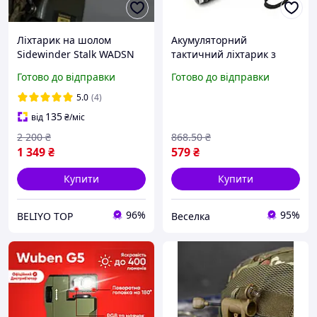
Ліхтарик на шолом
Акумуляторний
Sidewinder Stalk WADSN
тактичний ліхтарик з
ліхтар із кріпленням на
кріпленням для
Готово до відправки
Готово до відправки
каску, військовий
велосипеда 500 люмен
армійський ліхтарик
800 м три режими роботи
5.0
(4)
тактичний
SPICY
135
від
₴
/міс
2 200
₴
868
.50
₴
1 349
₴
579
₴
Купити
Купити
96%
95%
BELIYO TOP
Веселка