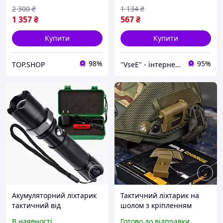
2 300
₴
1 134
₴
1 357
₴
567
₴
Купити
Купити
98%
95%
TOP.SHOP
"VseE" - інтернет-магазин тактичного військового спорядження | Власне виробництво |
Акумуляторний ліхтарик
Тактичний ліхтарик на
тактичний від
шолом з кріпленням
мережі,прикурювача,бат
MPLS CHARGE/ Ліхтар для
В наявності
Готово до відправки