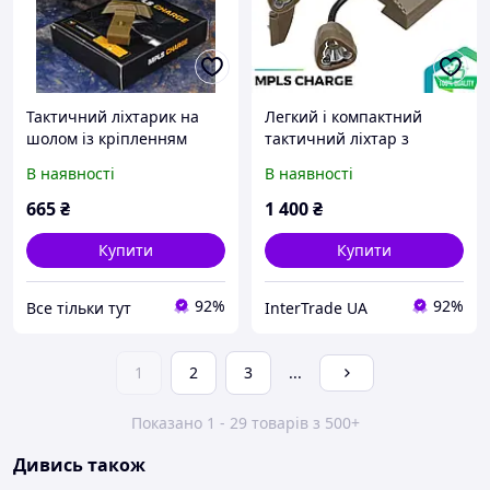
Тактичний ліхтарик на
Легкий і компактний
шолом із кріпленням
тактичний ліхтар з
MPLS CHARGE ВТ0469
кріпленням на шолом
В наявності
В наявності
MPLS Charge Ліхтар на
каску Якісний ліхтар
665
₴
1 400
₴
Купити
Купити
92%
92%
Все тільки тут
InterTrade UA
1
2
3
...
Показано 1 - 29 товарів з 500+
Дивись також