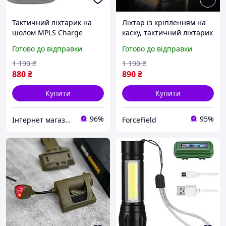
Тактичний ліхтарик на
Ліхтар із кріпленням на
шолом MPLS Charge
каску, тактичний ліхтарик
Ліхтар із кріпленням на
на шолом (інтенсивний
Готово до відправки
Готово до відправки
касці 4 режими
діапазон) sup
освітлення TP
1 190
₴
1 190
₴
880
₴
890
₴
Купити
Купити
96%
95%
Інтернет магазин "ТактікПро"
ForceField