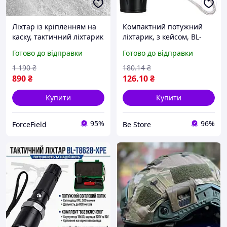
Ліхтар із кріпленням на
Компактний потужний
каску, тактичний ліхтарик
ліхтарик, з кейсом, BL-
на шолом (інтенсивний
511-XPE+COB / Тактичний
Готово до відправки
Готово до відправки
діапазон) sup
ліхтарик з Zoom, 3
режими
1 190
₴
180
.14
₴
890
₴
126
.10
₴
Купити
Купити
95%
96%
ForceField
Be Store