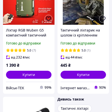
Ліхтар RGB Wuben G5
Тактичний ліхтарик на
компактний тактичний
шолом із кріпленням
RGB-ліхтарик із
MPLS CHARGE ВТ0469
Готово до відправки
Готово до відправки
поворотною головкою,
IP68, 400 лм
5.0
(7)
5.0
(1)
232
44
від
₴
/міс
від
₴
/міс
1 390
₴
445
₴
Купити
Купити
99%
90%
Військ-ТЕК
Інтернет магазин PaGo це товари від виробника, капці, військова амуніція, тапочки, товари для дому
Дивись також
Тактичні ліхтарі