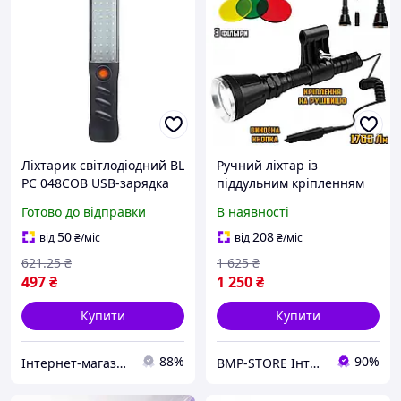
Ліхтарик світлодіодний BL
Ручний ліхтар із
PC 048COB USB-зарядка
піддульним кріпленням
44 діоди три режими
XBalog BL-Т6L2, ліхтарик
Готово до відправки
В наявності
компактний із
тактичний, 3 акумулятори
кріпленням і магнітом
Чорний SWNK
50
208
від
₴
/міс
від
₴
/міс
621
.25
₴
1 625
₴
497
₴
1 250
₴
Купити
Купити
88%
90%
Інтернет-магазин Min Price
BMP-STORE Інтернет магазин