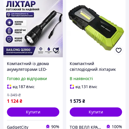
Компактний із двома
Компактний
акумуляторами LED-
світлодіодний ліхтарик
ліхтарик Bailong,
110lm Well Kraft ZF6848 з
Готово до відправки
В наявності
Тактичний ліхтар з
магнітним кріпленням
фокусуванням променя,
187
131
від
₴
/міс
від
₴
/міс
Яскраве біле світло
1 349
₴
1 124
₴
1 575
₴
Купити
Купити
90%
100%
GadgetCity
ТОВ ВЕЛЛ КРАФТ