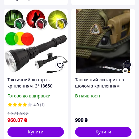
Тактичний ліхтар із
Тактичний ліхтарик на
кріпленням, 3*18650
шолом з кріпленням
mAh, T6, BL Q3888 /
MPLS CHARGE ВТ0469 (4 -
Готово до відправки
В наявності
Потужний ліхтарик з
02).Тактичний ліхтарик.
виносною кнопкою
4.0
(1)
1 371
.53
₴
960
.07
₴
999
₴
Купити
Купити