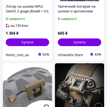
Ліхтар на шолом MPLS
Тактичний ліхтарик на
Switch 2 діоди (білий + ІЧ)
шолом із кріпленням
з кріплення для каски
MPLS CHARGE ВТ0469
В наявності
В наявності
130
від
₴
/міс
1 304
₴
665
₴
Купити
Купити
92%
93%
Horbs_com_ua
UrbanMix Store