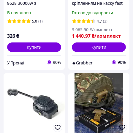
8628 30000w з
кріпленням на каску fast
кріпленням на кермо
тактичний армійський
В наявності
Готово до відправки
велосипеда Bailong
ліхтарик на шолом
нашоломний льохтарик
5.0
(1)
4.7
(3)
для військових польських
3 065
.90
₴/комплект
326
₴
1 440
.97
₴/комплект
Купити
Купити
90%
90%
У Тренді
🔥Grabber