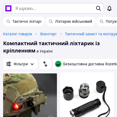
Тактичні ліхтарі
Ліхтарик військовий
Потуж
Каталог товарів
Воєнторг
Тактичний захист та екіпір
Компактний тактичний ліхтарик із
кріпленням
в Україні
Фільтри
Безкоштовна доставка Rozetk