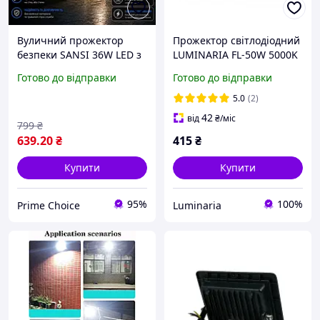
Вуличний прожектор
Прожектор світлодіодний
безпеки SANSI 36W LED з
LUMINARIA FL-50W 5000K
датчиком руху: потужне
BLACK 208x161x31 220V
Готово до відправки
Готово до відправки
освітлення для вашого
IP54 (вуличний)
двору та гаража
5.0
(2)
42
від
₴
/міс
799
₴
639
.20
₴
415
₴
Купити
Купити
95%
100%
Prime Choice
Luminaria