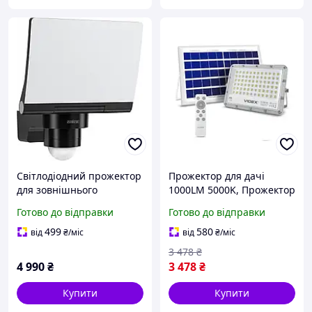
Світлодіодний прожектор
Прожектор для дачі
для зовнішнього
1000LM 5000K, Прожектор
освітлення Steinel XLED
потужний для вулиці,
Готово до відправки
Готово до відправки
PRO 240 S 3000 К
Світлодіодний прожектор
вуличний світильник
вуличного освітлення,
499
580
від
₴
/міс
від
₴
/міс
прожектор із датчиком
RYH
3 478
₴
руху
4 990
₴
3 478
₴
Купити
Купити