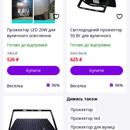
Прожектор LED 20W для
Світлодіодний прожектор
вуличного освітлення
50 Вт для вуличного
IP67 настінний
освітлення паркінгів
Готово до відправки
Готово до відправки
економний для парків і
вітрин із високим
вулиць FLAME
світловим потоком 4000
789
₴
937
.50
₴
лм FLAME
526
₴
625
₴
Купити
Купити
96%
96%
Веселка
Веселка
Дивись також
Прожектор
Прожектор led
Прожектор для вулиці