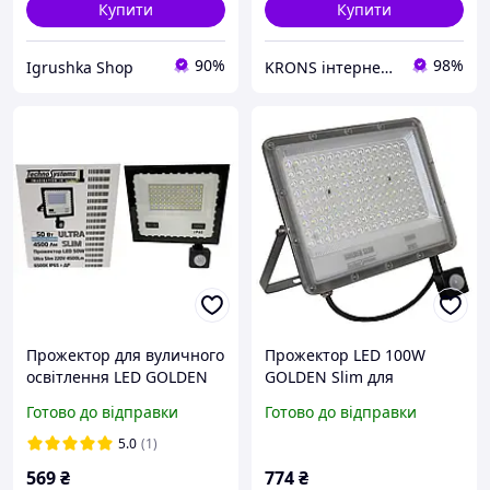
Купити
Купити
90%
98%
Igrushka Shop
KRONS інтернет-магазин
Прожектор для вуличного
Прожектор LED 100W
освітлення LED GOLDEN
GOLDEN Slim для
Slim 50W з датчиком руху
вуличного освітлення з
Готово до відправки
Готово до відправки
IP65 5500Lm 6500K
захистом IP65
5.0
(1)
569
₴
774
₴