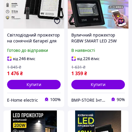
Світлодіодний прожектор
Вуличний прожектор
на сонячній батареї для
RGBW SMART LED 25W
будику та вуличного
Bluetooth для
Готово до відправки
В наявності
освітлення Horoz Electric
зовнішнього освітлення
100W
IP66, з додатком, 20
246
226
від
₴
/міс
від
₴
/міс
режимів
1 845
₴
1 631
₴
1 476
₴
1 359
₴
Купити
Купити
100%
90%
E-Home electric
BMP-STORE Інтернет магазин