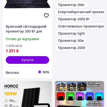
Прожектор 30вт
Енергозберігаючий прожект
Прожектор 2000 Вт
Освітлювальні прожектори
Вуличний світлодіодний
прожектор 200 Вт для
Прожектор light
освітлення парків
Готово до відправки
Прожектор 30w
будівельних майданчиків
6500 K 850 Лм FLAME
1 876
.50
₴
Прожектор 2000
1 251
₴
Купити
96%
Веселка