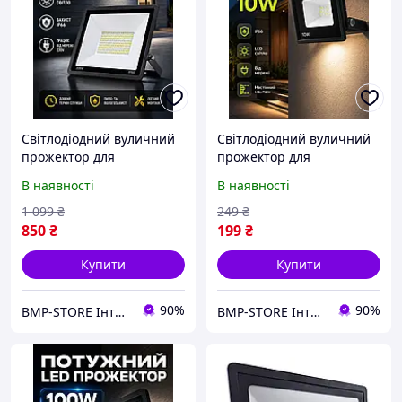
Світлодіодний вуличний
Світлодіодний вуличний
прожектор для
прожектор для
освітлення території зі
освітлення території зі
В наявності
В наявності
SMD-матрицею 100 Вт
SMD-матрицею 100 Вт
6000K IP66 120°
6000K IP66 120°
1 099
₴
249
₴
850
₴
199
₴
Купити
Купити
90%
90%
BMP-STORE Інтернет магазин
BMP-STORE Інтернет магазин