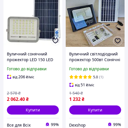
Вуличний сонячний
Вуличний світлодіодний
прожектор LED 150 LED
прожектор 500вт Сонячні
100 Вт алюмінієвий з
системи ліхтарі із
Готово до відправки
Готово до відправки
датчиком руху IP65
сонячною батареєю Solar
освітлення зовнішнє
IP67 для стовпа pro
206
від
₴
/міс
5.0
(1)
51
від
₴
/міс
2 578
₴
1 540
₴
2 062
.40
₴
1 232
₴
Купити
Купити
99%
99%
Все для Всіх
Dexshop