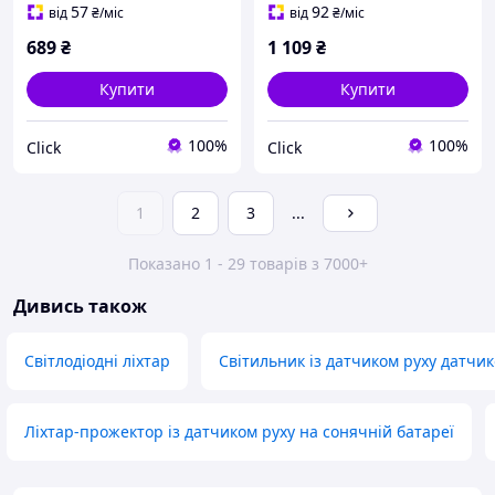
освітлення двору та ф
освітлення двору та гара
57
92
від
₴
/міс
від
₴
/міс
ЕMN_PS
ЕMN_PS
689
₴
1 109
₴
Купити
Купити
100%
100%
Click
Click
1
2
3
...
Показано 1 - 29 товарів з 7000+
Дивись також
Світлодіодні ліхтар
Світильник із датчиком руху датчик
Ліхтар-прожектор із датчиком руху на сонячній батареї