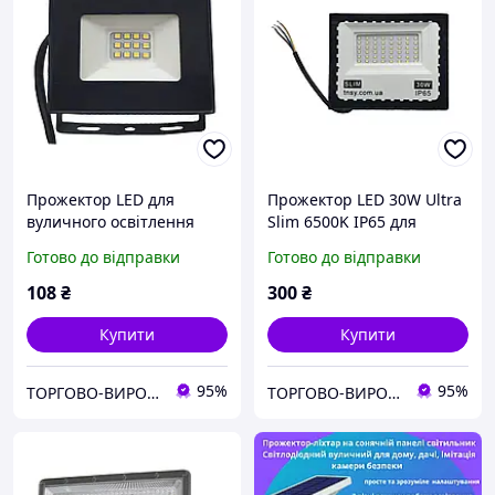
Прожектор LED для
Прожектор LED 30W Ultra
вуличного освітлення
Slim 6500K IP65 для
ECO Slim 10W 230V 850Lm
вуличного освітлення
Готово до відправки
Готово до відправки
6500K IP65 TNSy
TSNy
108
₴
300
₴
Купити
Купити
95%
95%
ТОРГОВО-ВИРОБНИЧА КОН­СТРУ­КТОР­СЬКА КОМПАНІЯ “ШАТТЛ"
ТОРГОВО-ВИРОБНИЧА КОН­СТРУ­КТОР­СЬКА КОМПАНІЯ “ШАТТЛ"