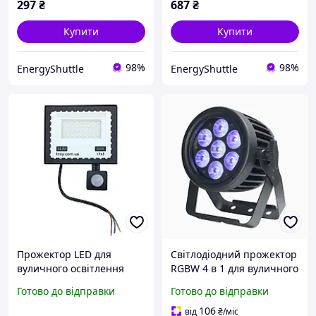
297
₴
687
₴
Купити
Купити
98%
98%
EnergyShuttle
EnergyShuttle
Прожектор LED для
Світлодіодний прожектор
вуличного освітлення
RGBW 4 в 1 для вуличного
30W ULTRA Slim з
освітлення сценічного
Готово до відправки
Готово до відправки
датчиком руху TNSy
підсвічування
водонепроникний IP65
106
від
₴
/міс