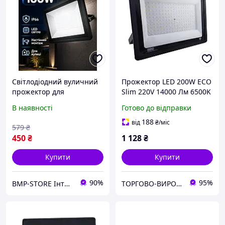
Світлодіодний вуличний
Прожектор LED 200W ECO
прожектор для
Slim 220V 14000 Лм 6500K
освітлення території зі
IP65 TNSy для вуличного
В наявності
Готово до відправки
SMD-матрицею 100 Вт
освітлення
6000K IP66 120°
188
від
₴
/міс
579
₴
450
₴
1 128
₴
Купити
Купити
90%
95%
BMP-STORE Інтернет магазин
ТОРГОВО-ВИРОБНИЧА КОН­СТРУ­КТОР­СЬКА КОМПАНІЯ “ШАТТЛ"