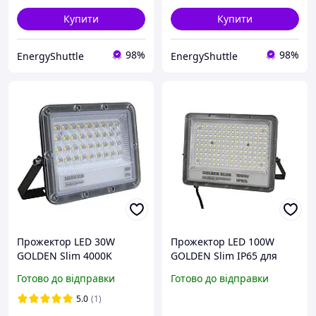
Купити
Купити
98%
98%
EnergyShuttle
EnergyShuttle
Прожектор LED 30W
Прожектор LED 100W
GOLDEN Slim 4000K
GOLDEN Slim IP65 для
3300Lm IP65 для
вуличного та
Готово до відправки
Готово до відправки
вуличного та
внутрішнього освітлення
виробничого освітлення
5.0
(1)