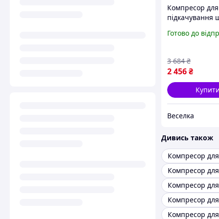
Компресор для
підкачування 
лмін компактн
Готово до відп
потужний для а
домашніх робі
3 684
₴
2 456
₴
Купит
Веселка
Дивись також