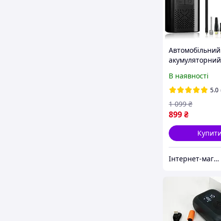
Автомобільний
акумуляторний
компресор з д
В наявності
DIGITAL POMP 
Потужний насо
5.0
коліс автомобі
1 099
₴
899
₴
Купит
Інтернет-магазин "Vel24"