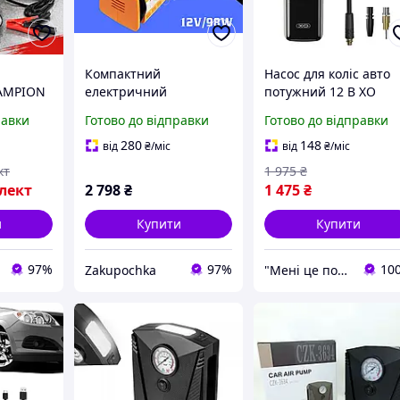
Компактний
Насос для коліс авто
HAMPION
електричний
потужний 12 В XO
ний
компресор 98 Вт для
Компактний компрес
равки
Готово до відправки
Готово до відправки
автомобіля, компресор
доступний від
та
7 бар з манометром,
акумулятора, Насоси
280
148
від
₴
/міс
від
₴
/міс
в
насос для м'ячів,
для підкачування ши
кт
1 975
₴
йсі 300
велосипедів та
вело та мото
лект
2 798
₴
1 475
₴
автомобільни
и
Купити
Купити
97%
97%
10
Zakupochka
"Мені це потрібно"