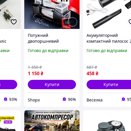
Потужний
Акумуляторний
ліс
двопоршневий
компактний пилосос 
234,
автомобільний
в 1 для автомобіля та
равки
Готово до відправки
Готово до відправки
насос,
компресор 12V з
дому потужний
мпресор
манометром та
очисник пилу та сміт
насадками компактний
235 г FLAME
1 350
₴
687
₴
насос у чохлі для авто
1 150
₴
458
₴
и
Купити
Купити
93%
96%
9
Shopx
Веселка