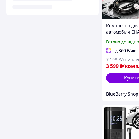
Компресор для
автомобіля C
CP-1012 Потуж
Готово до відп
компресор для
легкових авто 
360
від
₴
/міс
позашляховикі
7 198
₴/компле
Компресор у ке
3 599
₴/комп
літр/хв
Купит
BlueBerry Shop