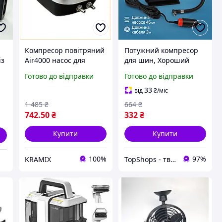
Компресор повітряний
Потужний компресор
із
Air4000 насос для
для шин, Хороший
й
накачування шин і
насос для автомобіля,
Готово до відправки
Готово до відправки
роботи з
Портативний ручний
пневмоінструментами
компресор HC-60
33
від
₴
/міс
потужний і компактний
1 485
₴
664
₴
742
.50
₴
332
₴
Купити
Купити
100%
97%
KRAMIX
TopShops - твій інтернет магазин