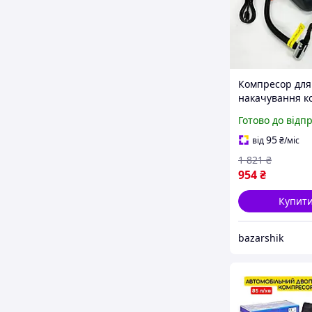
Компресор для
накачування ко
самоката CZK-4
Готово до відп
Компресорний 
Повітряний ко
95
від
₴
/міс
насос FH-78
1 821
₴
954
₴
Купит
bazarshik