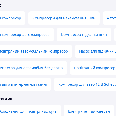
ж
й компресор
Компресори для накачування шин
Авто
й компресор автокомпресор
Компресор підкачки шин
повітряний автомобільний компресор
Насос для підкачки
мпресор для автомобіля без дротів
Повітряний компресор
 авто в інтернет-магазині
Компресор для авто 12 В Schep
егорії
обладнання для повітряних куль
Електричні гайковерти