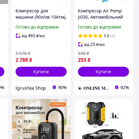
Компресор для
Компресор Air Pomp
машини (90л/хв 10Атм),
Ji030, Автомобільний
Потужний компресор
компактний насос,
Готово до відправки
Готово до відправки
для автомобіля,
Потужний
ор
Компресор насос для
автокомпресор для
465
від
₴
/міс
5.0
(1)
машини, RYH
швидкого підкачування
25
від
₴
/міс
коліс
5 576
₴
538
₴
2 788
₴
253
₴
Купити
Купити
0%
90%
92%
Igrushka Shop
💫 𝐎𝐍𝐋𝐈𝐍𝐄 𝐌𝐀𝐑𝐊𝐄𝐓 💫 – Актуальні товари за найвигіднішими цінами!