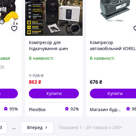
Компресор для
Компресор
підкачування шин
автомобільний VOREL
автомобіля
12В міні для
равки
В наявності
В наявності
0Вт 12V
портативний потужний
накачування шин та
8-4x4
автомобільний насос із
інших виробів
(2)
тряний
дисплеєм для легкого
компактний потужни
1 726
₴
мобіля
використання в авто
863
₴
676
₴
и
Купити
Купити
95%
92%
9
PlexiBox
Магазин будівельних матеріалів "БУДУЄМО РАЗОМ"
3
...
Вперед
Показано 1 - 29 товарів з 200+