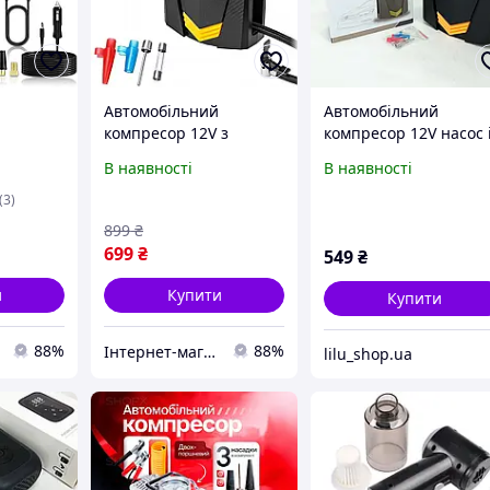
Автомобільний
Автомобільний
компресор 12V з
компресор 12V насос 
исплеєм
ліхтариком Потужний
ліхтариком, потужни
В наявності
В наявності
VС 027
насос 100W для коліс
насос для коліс
с для
автомобіля
автомобіля від
(3)
ля
прикурювача
899
₴
699
₴
549
₴
и
Купити
Купити
88%
88%
Інтернет-магазин "Vel24"
lilu_shop.ua