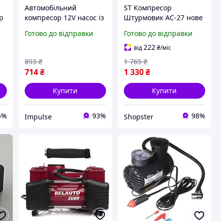
Автомобільний
ST Компресор
р
компресор 12V насос із
Штурмовик AC-27 нове
ліхтариком, потужний
покоління 100psi для
Готово до відправки
Готово до відправки
насос для коліс
автомобіля потужний
автомобіля від
35л хв від
222
від
₴
/міс
прикурювача impulse
прикурювача 12В 1
893
₴
1 765
₴
OST|ER
714
₴
1 330
₴
Купити
Купити
5%
93%
98%
Impulse
Shopster