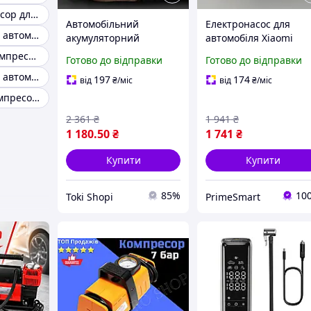
Гарний компресор для автомобіля
Автомобільний
Електронасос для
Компресор для автомобіля 4в1
акумуляторний
автомобіля Xiaomi
компресор з дисплеєм,
70mai Cordless Air
Безоливний компресор автомобільний
Готово до відправки
Готово до відправки
Потужний насос для
Compressor 2
Компресор для автомобіля 10 атмосфер
коліс автомобіля 6000
компактний компрес
197
174
від
₴
/міс
від
₴
/міс
mAh 150 PSI 120W Toki
на акумуляторі макс.
Повітряний компресор 12 V для авто
Shopi
тиск 10 атм / 150 PSI
2 361
₴
1 941
₴
1 180
.50
₴
1 741
₴
Купити
Купити
85%
10
Tokі Shopі
PrimeSmart