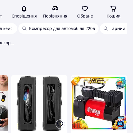
т
Сповіщення
Порівняння
Обране
Кошик
в кейсі
Компресор для автомобіля 220в
Гарний ко
Компактний потужний компресор для автомобіля