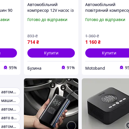
Автомобільний
Автомобільний
шин 90
компресор 12V насос із
повітряний компресо
ий
ліхтариком, потужний
12в двопоршневий
равки
Готово до відправки
Готово до відправки
вто та
насос для коліс
компактний для
т FLAME
автомобіля від
автомобіля з
прикурювача buzyna
манометром та
893
₴
1 360
₴
насадками у сумці
714
₴
1 160
₴
и
Купити
Купити
95%
91%
9
Бузина
Motoband
Компресор для автомобіля
Компресор для машини
Компресор для автомобіля
Компресор для авто в кейсі
Компресор для автомобіля 220в