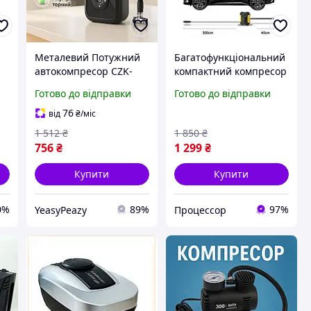
Металевий Потужний
Багатофункціональний
автокомпресор CZK-
компактний компресор
ор
4234, Компресор для
для автомобіля Carsun
Готово до відправки
Готово до відправки
позашляховика,
C1399-1 з ліхтарем та
Хороший насос для
комплектом аксесуарів
76
від
₴
/міс
н
автомобіля UT-27
1 512
₴
1 850
₴
756
₴
1 299
₴
Купити
Купити
0%
89%
97%
YeasyPeazy
Процессор