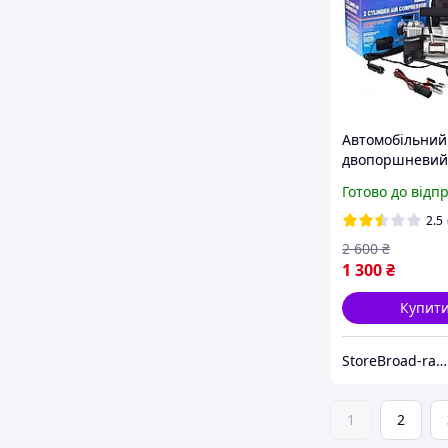
Автомобільний
двопоршневий
компресор із
Готово до відп
манометром 15
Compressor 62
2.5
Потужний пові
2 600
₴
насос для авто
1 300
₴
85л/хв
Купит
StoreBroad-range
1
2