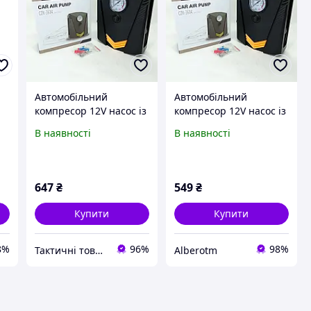
Автомобільний
Автомобільний
компресор 12V насос із
компресор 12V насос із
ліхтариком, потужний
ліхтариком, потужний
В наявності
В наявності
насос для коліс
насос для коліс
автомобіля від
автомобіля від
й
прикурювача
прикурювача
647
₴
549
₴
Купити
Купити
8%
96%
98%
Тактичні товари амуніція
Alberotm