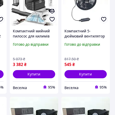
Компактний мийний
Компактний 5-
2
пилосос для килимів
дюймовий вентилятор
меблів текстилю та
для автомобіля
Готово до відправки
Готово до відправки
автомобілів потужний
потужний пластиковий
тя
із розпиленням 11000
для охолодження та
Па FLAME
провітрювання салону
5 073
₴
817
.50
₴
FLAME
3 382
₴
545
₴
Купити
Купити
5%
95%
95%
Веселка
Веселка