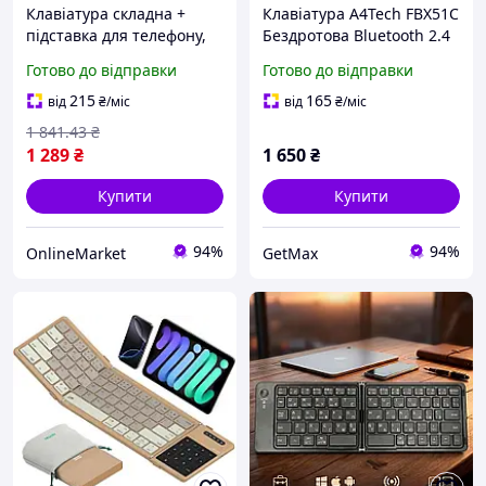
Клавіатура складна +
Клавіатура A4Tech FBX51C
підставка для телефону,
Бездротова Bluetooth 2.4
USB, FMK-05, Сіра /
ГГц Сіра Компактна 78
Готово до відправки
Готово до відправки
Бездротова клавіатура /
клавіш для ПК/ТБ/
Блютуз клавіатура для
Планшета
215
165
від
₴
/міс
від
₴
/міс
планшета
1 841
.43
₴
1 289
₴
1 650
₴
Купити
Купити
94%
94%
OnlineMarket
GetMax