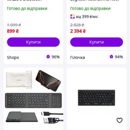
комплект з підставкою
Version безшумна
Готово до відправки
Готово до відправки
для телефону
Bluetooth для ноутбука
акумуляторна клава для
планшета смарт N6W_VER
399
від
₴
/міс
ПК планшета
1 099
₴
2 828
₴
899
₴
2 394
₴
Купити
Купити
96%
94%
Shopx
Гілочка