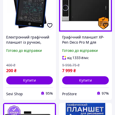
Електронний графічний
Графічний планшет XP-
планшет із ручкою,
Pen Deco Pro M для
портативний планшет
малювання та дизайну з
Готово до відправки
Готово до відправки
для нотаток і малювання,
Bluetooth чіпом X3
компактний графічний
високої точності
1333
від
₴
/міс
монітор
400
₴
9 998
.75
₴
200
₴
7 999
₴
Купити
Купити
95%
97%
Sevi Shop
ProStore