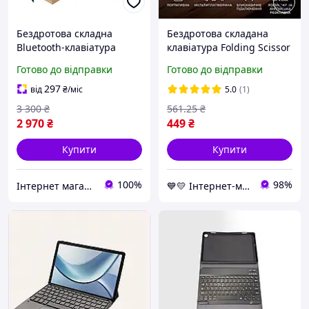
Бездротова складна
Бездротова складана
Bluetooth-клавіатура
клавіатура Folding Scissor
Nillkin Cube Pocket
Foot Keyboard HB-028
Готово до відправки
Готово до відправки
Keyboard (NKF01) з
Чорний, bluetooth-
тачпадом та цифровим
клавіатура міні
297
від
₴
/міс
5.0
(1)
блоком, Khaki
3 300
₴
561
.25
₴
2 970
₴
449
₴
Купити
Купити
100%
98%
Інтернет магазин "ЄВРО Shop"
💙💛 Інтернет-магазин Non-Stop 🎁% 🚚 ⤵