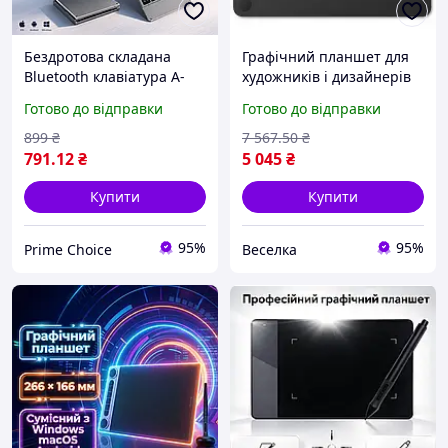
Бездротова складана
Графічний планшет для
Bluetooth клавіатура A-
художників і дизайнерів
Plus Mini з тачпадом, для
компактний з високою
Готово до відправки
Готово до відправки
iPad, Android, Windows,
чутливістю до натиску.
iOS, планшета,
FLAME
899
₴
7 567
.50
₴
смартфона, сіра
791
.12
₴
5 045
₴
Купити
Купити
95%
95%
Prime Choice
Веселка