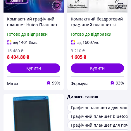
Компактний графічний
Компактний бездротовий
планшет Huion Планшет
графічний планшет зі
графічний портативний
стилусом для малювання
Готово до відправки
Готово до відправки
Bluetooth 5.0 Цифрове
з USB/4 × 2,23", Графічний
малювання 5080 LPI
планшет для анімації
1401
160
від
₴
/міс
від
₴
/міс
16 480
₴
3 210
₴
8 404
.80
₴
1 605
₴
Купити
Купити
99%
93%
Mirox
Формула
Дивись також
Графічні планшети для малю
Графічний планшет bluetoot
Графічний планшет для поча