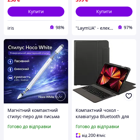
Купити
Купити
98%
97%
iris
"LaymUA" - електроніка від перевірених брендів!
Магнітний компактний
Компактний чохол -
стилус-перо для письма
клавіатура Bluetooth для
Hoco White з високою
iPad Pro 11 та айпад Air
Готово до відправки
Готово до відправки
точністю, Стілус-олівець
10.9, магнітна з
для графічних планшетів
підставкою, 2018 2020
200
від
₴
/міс