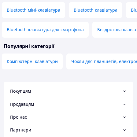
Bluetooth міні-клавіатура
Bluetooth клавіатура
Bl
Bluetooth-клавіатура для смартфона
Бездротова клавіа
Популярні категорії
Комп'ютерні клавіатури
Чохли для планшетів, електро
Покупцям
Продавцям
Про нас
Партнери