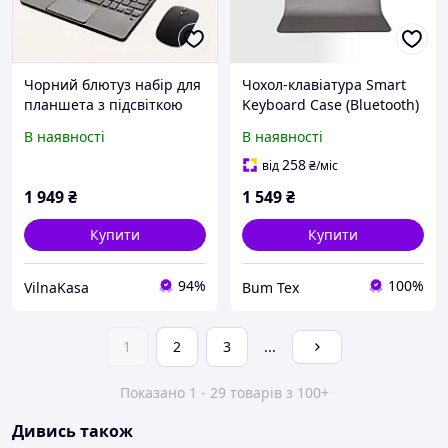
Чорний блютуз набір для
Чохол-клавіатура Smart
планшета з підсвіткою
Keyboard Case (Bluetooth)
кнопок, 56H338K50
В наявності
В наявності
258
від
₴
/міс
1 949
₴
1 549
₴
Купити
Купити
94%
100%
VilnaKasa
Bum Tex
1
2
3
...
Показано 1 - 29 товарів з 100+
Дивись також