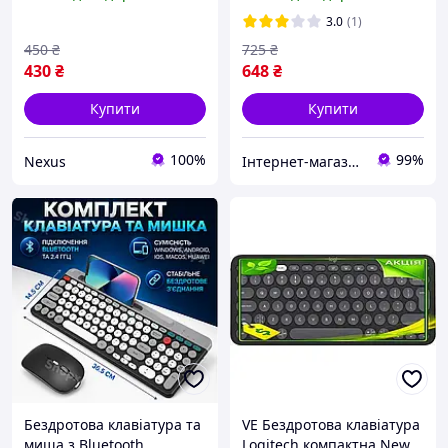
ноутбуків, планшетів і
смартфонів
3.0
(1)
450
₴
725
₴
430
₴
648
₴
Купити
Купити
100%
99%
Nexus
Інтернет-магазин EVSE
Бездротова клавіатура та
VE Бездротова клавіатура
миша з Bluetooth
Logitech компактна New