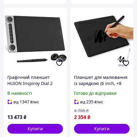
Графічний планшет
Планшет для малювання
HUION Inspiroy Dial 2
із зарядкою (6 inch, +8
Bluetooth з контролерами
накінечників),
В наявності
Готово до відправки
з подвійним набором 6
Компактний графічний
програмованих кнопок
планшет для роботи, NOX
1347
235
від
₴
/міс
від
₴
/міс
Pen Tablet, 10 x
4 708
₴
13 473
₴
2 354
₴
Купити
Купити