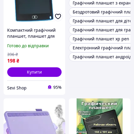
Графічний планшет з екран
Бездротовий графічний пла
Графічний планшет для діте
Графічний планшет для граф
Компактний графічний
планшет, планшет для
Графічний планшет xp pen de
малювання, запису
Готово до відправки
Електронний графічний пла
нотаток і роботи з
графікою
396
₴
Графічний планшет андроїд
198
₴
Купити
95%
Sevi Shop