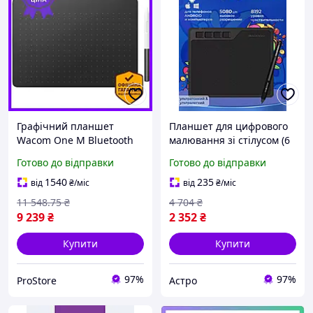
Графічний планшет
Планшет для цифрового
Wacom One M Bluetooth
малювання зі стілусом (6
для малювання та
inch, +8 накінечників),
Готово до відправки
Готово до відправки
редагування зображень з
Компактний графічний
чутливим пером
планшет, AST
1540
235
від
₴
/міс
від
₴
/міс
11 548
.75
₴
4 704
₴
9 239
₴
2 352
₴
Купити
Купити
97%
97%
ProStore
Астро