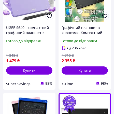
UGEE S640 - компактний
Графічний планшет з
графічний планшет з
кнопками, Компактний
пером, 8192 рівні,
графічний планшет для
Готово до відправки
Готово до відправки
підтримка Android Purple
роботи (6 inch, +8
накінечників), XTM
236
від
₴
/міс
1 848
₴
4 710
₴
1 479
₴
2 355
₴
Купити
Купити
98%
98%
Super Savings
X-Time