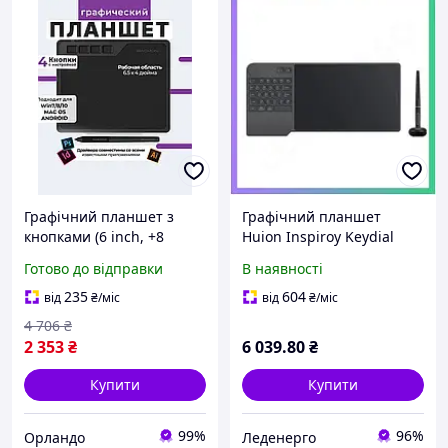
Графічний планшет з
Графічний планшет
кнопками (6 inch, +8
Huion Inspiroy Keydial
накінечників),
KD200 чорний 8,9 дюймів
Готово до відправки
В наявності
Компактний графічний
5080 LPI 8192 рівнів
планшет, OLN
Bluetooth для ма_PR
235
604
від
₴
/міс
від
₴
/міс
4 706
₴
2 353
₴
6 039
.80
₴
Купити
Купити
99%
96%
Орландо
Леденерго