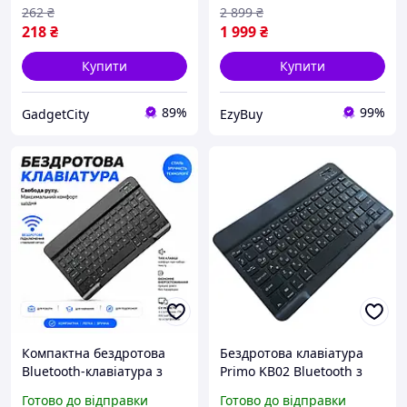
2021
262
₴
2 899
₴
218
₴
1 999
₴
Купити
Купити
89%
99%
GadgetCity
EzyBuy
Компактна бездротова
Бездротова клавіатура
Bluetooth-клавіатура з
Primo KB02 Bluetooth з
акумулятором для
підсвічуванням - Black
Готово до відправки
Готово до відправки