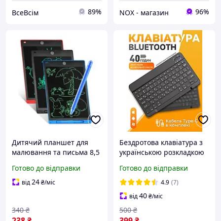
89%
96%
ВсеВсім
NOX - магазин
Дитячий планшет для
Бездротова клавіатура з
малювання та письма 8,5
українською розкладкою
дюйма різні кольори
Bluetooth 5.2 компактна
Готово до відправки
Готово до відправки
Компактний ланшет для
міні для Android iOS
малювання зі стилусом
Windows Smart TV
24
від
₴
/міс
4.9
(7)
планшету ноутбуку ПК
40
від
₴
/міс
340
₴
500
₴
238
₴
399
₴