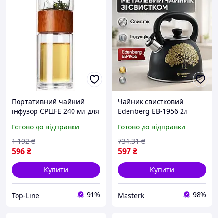
Портативний чайний
Чайник свистковий
інфузор CPLIFE 240 мл для
Edenberg EB-1956 2л
заварювання чаю в будь-
нержавіюча сталь для
Готово до відправки
Готово до відправки
якому місці
всіх плит чорний золото
1 192
₴
734
.31
₴
596
₴
597
₴
Купити
Купити
91%
98%
Top-Line
Masterki