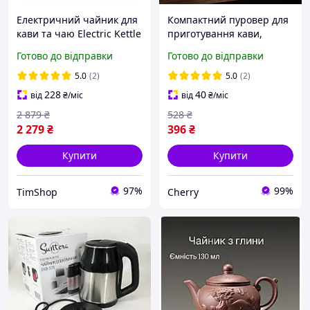
Електричний чайник для
Компактний пуровер для
кави та чаю Electric Kettle
приготування кави,
KT10R, 1 л, з
апарат для приготування
Готово до відправки
Готово до відправки
автоматичним
чаю та кави, чайник для
вимкненням, компактний
альтернативного
5.0
(2)
5.0
(2)
заварювання кави
228
40
від
₴
/міс
від
₴
/міс
2 879
₴
528
₴
2 279
₴
396
₴
Купити
Купити
97%
99%
TimShop
Cherry