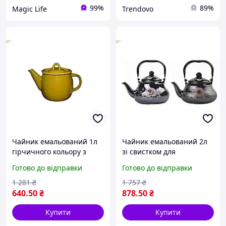
99%
89%
Magic Life
Trendovo
Чайник емальований 1л
Чайник емальований 2л
гірчичного кольору з
зі свистком для
полою ручкою для
приготування чаю з
Готово до відправки
Готово до відправки
кип'ятіння води в
квітковим малюнком для
домашніх умовах
всіх плит
1 281
₴
1 757
₴
640
.50
₴
878
.50
₴
Купити
Купити