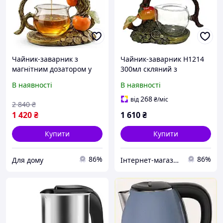
Чайник-заварник з
Чайник-заварник H1214
магнітним дозатором у
300мл скляний з
формі грошового дерева,
магнітним дозатором
В наявності
В наявності
Компактний заварник для
термостійке скло
чаю і трав'яних зборів
заварювання чаю
268
від
₴
/міс
2 840
₴
компактний дизайн для
1 420
₴
1 610
₴
дому та офісу
Купити
Купити
86%
86%
Для дому
Інтернет-магазин "House Texnika"