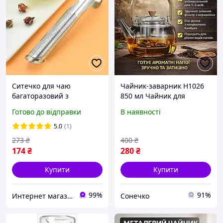
Ситечко для чаю
Чайник-заварник H1026
багаторазовий з
850 мл Чайник для
нержавіючої сталі.
заварювання напоїв для
Готово до відправки
В наявності
Компактний заварник у
дому та кухні
вигляді ложки
5.0
(1)
273
₴
400
₴
174
₴
280
₴
Купити
Купити
99%
91%
Интернет магазин GoGoShop
Сонечко