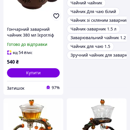
Чайний чайник
Чайник Для чаю білий
Чайник зі скляним заварник
Чайник-заварник 1.5 л
Гончарний заварний
чайник 380 мл Ієрогліф
Заварювальний чайник 1.2 л
Майстерня для чайної
Готово до відправки
Чайник для чаю 1.5
церемонії компактний
естетичний подарунок
54
від
₴
/міс
Зручний чайник для заварю
540
₴
Купити
97%
Затишок