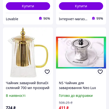
Купити
Купити
96%
99%
Lovable
Інтернет-магазин фурнітури для творчості і товарів для дітей "7Heaven"
Чайник заварний BonaDi
NS Чайник для
скляний 700 мл прозорий
заварювання Neo Lux
з металевим ситечком під
Kamille скляний 600мл з
В наявності
Готово до відправки
золото (564959)
ситечком для чаю та кави
термостійкий з боро
506
.25
₴
25Neo-ss
724
₴
411
₴