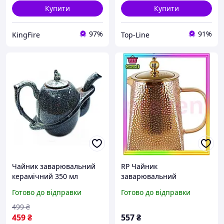
Купити
Купити
97%
91%
KingFire
Top-Line
Чайник заварювальний
RP Чайник
керамічний 350 мл
заварювальний
Чумацький шлях,
"Edinburgh" Peak One
Готово до відправки
Готово до відправки
заварник для чаю
750мл зі знімним
(кераміка), бежевий
ситечком, матовий амбер
499
₴
PREZ2/G
459
₴
557
₴