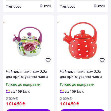
89%
89%
Trendovo
Trendovo
Чайник зі свистком 2,2л
Чайник зі свистком 2,2л
для приготування чаю з
для приготування чаю з
пластиковою ручкою FT7
пластиковою ручкою
Готово до відправки
Готово до відправки
PINK HANDLE ПІВОНІЯ
червоний ТМ INTEROS
169
169
від
₴
/міс
від
₴
/міс
2 029
₴
2 029
₴
1 014
.50
₴
1 014
.50
₴