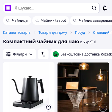
Чайницы
Чайник teapot
Чайник заварювал
Каталог товарів
Товари для дому
Посуд
Столовий 
Компактний чайник для чаю
в Україні
Фільтри
Безкоштовна доставка Rozetk