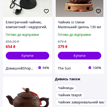
Електричний чайник,
Чайник із глини
компактний і недорогий,
Маленький Цилінь 130 мл
з автоотключенням для
для заварювання чаю,
Готово до відправки
Готово до відправки
швидкого приготування
компактний стильний
чаю та інших напоїв
чайник
850
.20
₴
679
₴
654
₴
379
₴
Купити
Купити
94%
100%
ДомашнійShop🏡✨ - замовлення онлайн не виходячи з дому💕
The Sun
Дивись також
Чайницы
Чайник teapot
Чайник заварювальний мал