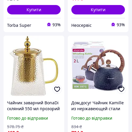
Купити
Купити
93%
93%
Torba Super
Неосервіс
Чайник заварний BonaDi
Дом,досуг Чайник Kamille
скляний 550 мл прозорий
из нержавеющей стали
матовий з ситечком з
со свистком и
Готово до відправки
Готово до відправки
нержавіючої сталі
бакелитовой ручкой 2 л
(564961)
KM 1071 DC
578
.75
₴
834
₴