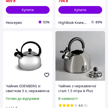
469
₴
794
₴
Купити
Купити
93%
89%
Неосервіс
HighBook Книжкова крамниця
Чайник EDENBERG зі
Чайник з нержавіючої
свистком 3 л, нержавіюча
сталі 1.5 літра А-Plus
сталь, термостійкий,
Готово до відправки
В наявності
підходить для всіх плит
4.0
(1)
1 111
₴