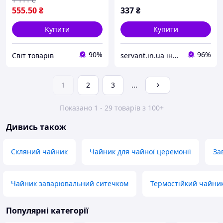
555
.50
₴
337
₴
Купити
Купити
90%
96%
Cвіт товарів
servant.in.ua інтернет магазин господарчих товарів
1
2
3
...
Показано 1 - 29 товарів з 100+
Дивись також
Скляний чайник
Чайник для чайної церемонії
За
Чайник заварювальний ситечком
Термостійкий чайни
Популярні категорії