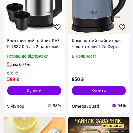
Електричний чайник RAF
Компактний чайник для
R-7887 0.5 л з 2 чашками
чаю та кави 1.2л Ферст
компактний набір для
M7CC417481
Готово до відправки
В наявності
швидкого приготування
чаю в дорозі чи вдома
60
від
₴
/міс
699
₴
599
₴
850
₴
Купити
Купити
98%
94%
ViViShop
OmegaSquad