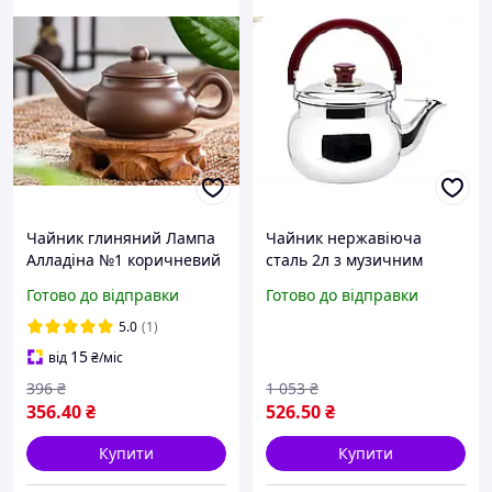
Чайник глиняний Лампа
Чайник нержавіюча
Алладіна №1 коричневий
сталь 2л з музичним
100 мл чайник для чайної
свистком для
Готово до відправки
Готово до відправки
церемонії
приготування чаю на
кухні EMPIRE
5.0
(1)
15
від
₴
/міс
396
₴
1 053
₴
356
.40
₴
526
.50
₴
Купити
Купити