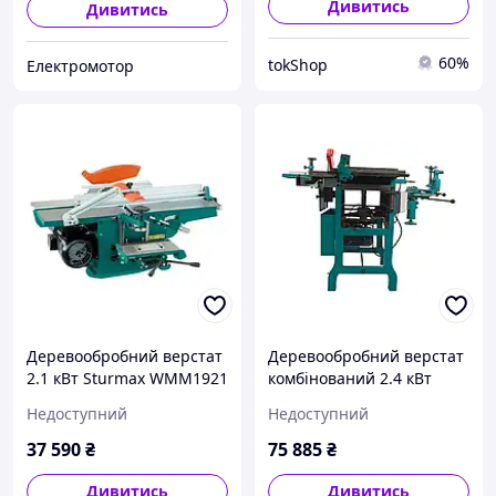
Дивитись
Дивитись
60%
tokShop
Електромотор
Деревообробний верстат
Деревообробний верстат
2.1 кВт Sturmax WMM1921
комбінований 2.4 кВт
2 Роки Гарантії В
Sturmax WMM1924
Недоступний
Недоступний
наявності
37 590
₴
75 885
₴
Дивитись
Дивитись