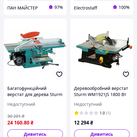
97%
100%
ПАН МАЙСТЕР
Electrostaff
Багатофункційний
Деревообробний верстат
верстат для дерева Sturm
Sturm WM1921JS 1800 Вт
WM1921
Недоступний
Недоступний
1.0
(1)
30 201
₴
24 160
.80
₴
12 294
₴
Дивитись
Дивитись