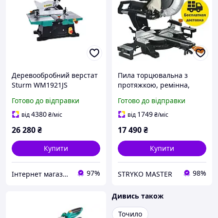
Деревообробний верстат
Пила торцювальна з
Sturm WM1921JS
протяжкою, ремінна,
(читувати опис)
2200 Вт, 305 мм Sturm
Готово до відправки
Готово до відправки
MS55305BL.Доставка по
Україні безкоштовно.
4380
1749
від
₴
/міс
від
₴
/міс
26 280
₴
17 490
₴
Купити
Купити
97%
98%
Інтернет магазин KlaRst
STRYKO MASTER
Дивись також
Точило