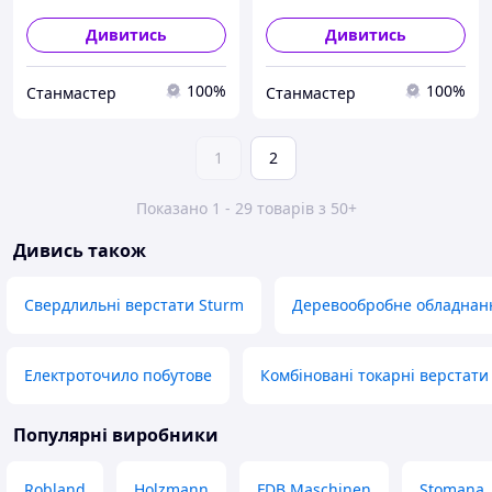
Дивитись
Дивитись
100%
100%
Станмастер
Станмастер
1
2
Показано 1 - 29 товарів з 50+
Дивись також
Свердлильні верстати Sturm
Деревообробне обладнан
Електроточило побутове
Комбіновані токарні верстати
Популярні виробники
Robland
Holzmann
FDB Maschinen
Stomana