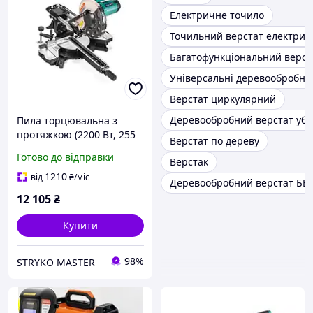
Електричне точило
Точильний верстат електри
Багатофункціональний верст
Універсальні деревообробні 
Верстат циркулярний
Деревообробний верстат убд
Пила торцювальна з
протяжкою (2200 Вт, 255
Верстат по дереву
мм) Sturm MS5525WM
Готово до відправки
Верстак
1210
від
₴
/міс
Деревообробний верстат Б
12 105
₴
Купити
98%
STRYKO MASTER