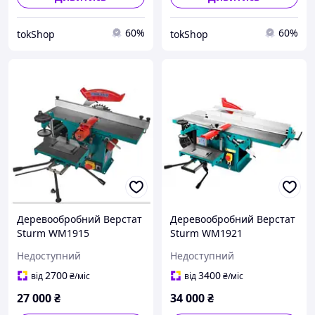
60%
60%
tokShop
tokShop
Деревообробний Верстат
Деревообробний Верстат
Sturm WM1915
Sturm WM1921
Недоступний
Недоступний
2700
3400
від
₴
/міс
від
₴
/міс
27 000
₴
34 000
₴