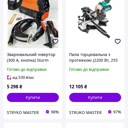
Зварювальний інвертор
Пила торцювальна з
(300 А, кнопка) Sturm
протяжкою (2200 Вт, 255
AW97I3000D
мм) Sturm MS5525WM
Готово до відправки
Готово до відправки
530
від
₴
/міс
5 298
₴
12 105
₴
Купити
Купити
98%
97%
STRYKO MASTER
STRUKO MASTER