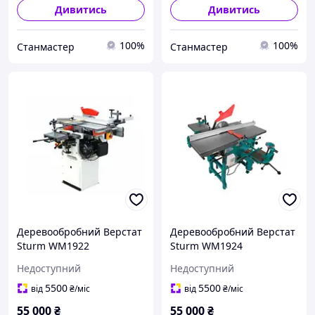
Дивитись
Дивитись
100%
100%
Станмастер
Станмастер
Деревообробний Верстат
Деревообробний Верстат
Sturm WM1922
Sturm WM1924
Недоступний
Недоступний
5500
5500
від
₴
/міс
від
₴
/міс
55 000
₴
55 000
₴