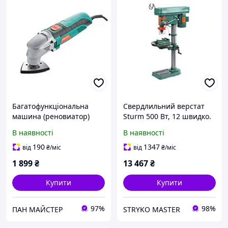
Багатофункціональна
Свердлильний верстат
машина (реновиатор)
Sturm 500 Вт, 12 швидко.
Sturm MF5630CV
BD7050
В наявності
В наявності
190
1347
від
₴
/міс
від
₴
/міс
1 899
₴
13 467
₴
Купити
Купити
97%
98%
ПАН МАЙСТЕР
STRYKO MASTER