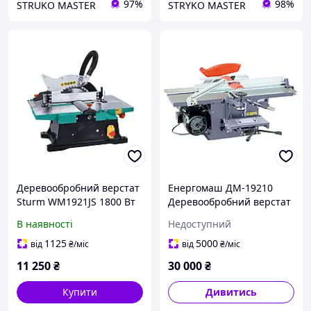
97%
98%
STRUKO MASTER
STRYKO MASTER
Деревообробний верстат
Енергомаш ДМ-19210
Sturm WM1921JS 1800 Вт
Деревообробний верстат
В наявності
Недоступний
1125
5000
від
₴
/міс
від
₴
/міс
11 250
₴
30 000
₴
Купити
Дивитись