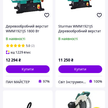
Деревообробний верстат
Sturmax WMM1921JS
WMM1921JS 1800 Вт
Деревообробний верстат
Sturmax
1800 Вт
В наявності
В наявності
5.0
(2)
1229
від
₴
/міс
12 294
₴
11 250
₴
Купити
Купити
97%
100%
ПАН МАЙСТЕР
Світ Інструменту: інтернет-магазин інструментів