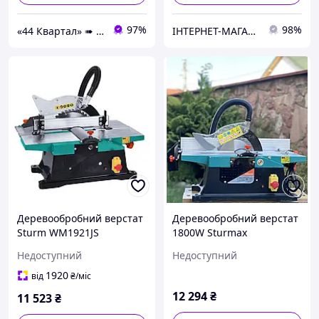
97%
98%
«44 Квартал» ➠ інтернет-магазин інструментів та розхідних матеріалів!
ІНТЕРНЕТ-МАГАЗИН STOOLS.COM.UA
Деревообробний верстат
Деревообробний верстат
Sturm WM1921JS
1800W Sturmax
WMM1921JS
Недоступний
Недоступний
1920
від
₴
/міс
12 294
₴
11 523
₴