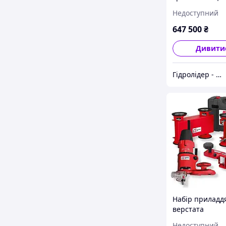
верстат Holzm
Недоступний
215EPS
647 500
₴
Дивити
Гідролідер - агротехніка, промислове та будівельне обладнання
Набір приладд
верстата
кромкооблицю
Недоступний