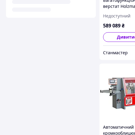
Багатофункціо
верстат Holzm
410VFP-2544
Недоступний
589 089
₴
Дивити
Станмастер
Автоматичний
кромкооблицю