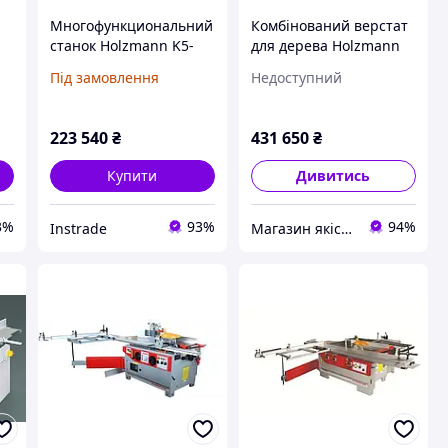
Многофункциональний
Комбінований верстат
й
станок Holzmann K5-
для дерева Holzmann
260L 230 В
KF300V3200_400V 3 кВт
Під замовлення
Недоступний
223 540
₴
431 650
₴
Купити
Дивитись
3%
93%
94%
Instrade
Магазин якісного інструменту Tools Shop 24/7