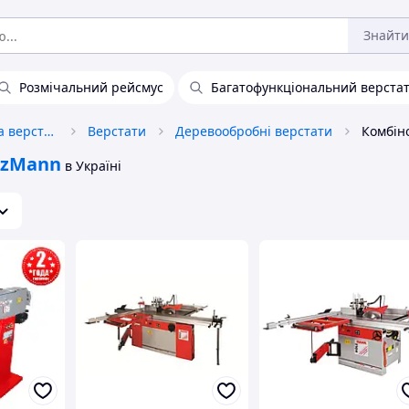
Знайти
Розмічальний рейсмус
Багатофункціональний верстат
Промислове обладнання та верстати
Верстати
Деревообробні верстати
lzMann
в Україні