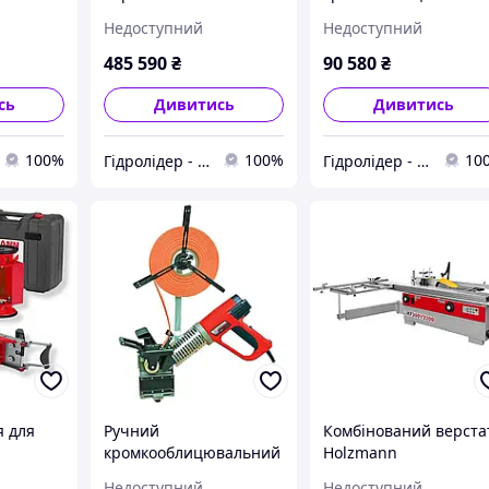
ann KAM
115EP
верстат Holzmann K
Недоступний
Недоступний
65PRO
485 590
₴
90 580
₴
сь
Дивитись
Дивитись
100%
100%
10
Гідролідер - агротехніка, промислове та будівельне обладнання
Гідролідер - агротехніка, промислове та будівельне обладнання
я для
Ручний
Комбінований верста
кромкооблицювальний
Holzmann
вальног
верстат Holzmann KAM
KF300V3200_400V
Недоступний
Недоступний