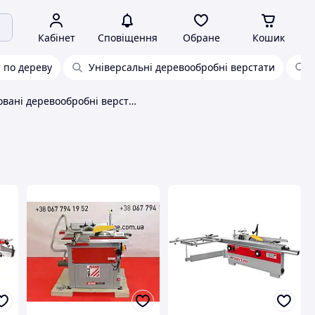
Кабінет
Сповіщення
Обране
Кошик
 по дереву
Універсальні деревообробні верстати
Комбіновані деревообробні верстати HolzMann