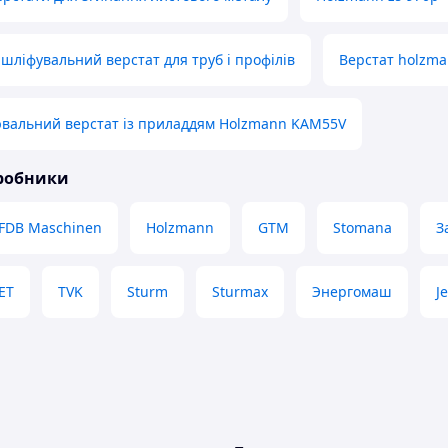
шліфувальний верстат для труб і профілів
Верстат holzm
вальний верстат із приладдям Holzmann KAM55V
иробники
FDB Maschinen
Holzmann
GTM
Stomana
З
JET
TVK
Sturm
Sturmax
Энергомаш
Je