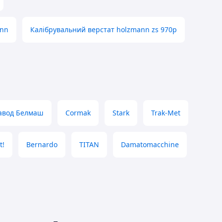
ann
Калібрувальний верстат holzmann zs 970p
авод Белмаш
Cormak
Stark
Trak-Met
t!
Bernardo
TITAN
Damatomacchine