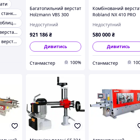
тати
Багатопильний верстат
Комбінований верста
Деревообробні станки для дому
Holzmann VBS 300
Robland NX 410 PRO
Ручний кромкооблицювальний верстат
Недоступний
Недоступний
Комбінований верстат з рейсмусом
921 186
₴
580 000
₴
Універсальний верстат по дереву
Дивитись
Дивитись
100%
10
Станмастер
Станмастер