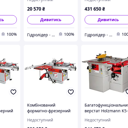
AM
50M
20 570
₴
431 650
₴
сь
Дивитись
Дивитись
100%
100%
10
Гідролідер - агротехніка, промислове та будівельне обладнання
Гідролідер - агротехніка, промислове та будівельне обладнання
Комбінований
Багатофункціональн
зерний
форматно-фрезерний
верстат Holzmann K5
ann KF
верстат Holzmann KF
260L 230 В
Недоступний
Недоступний
315VF-2000 230 В