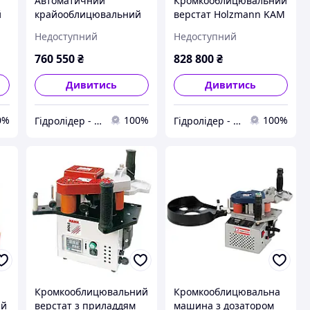
Автоматичний
Кромкооблицювальний
й
крайооблицювальний
верстат Holzmann KAM
AM
верстат Holzmann
215EPSV
Недоступний
Недоступний
KAM35SMART_400V
760 550
₴
828 800
₴
Дивитись
Дивитись
0%
100%
100%
Гідролідер - агротехніка, промислове та будівельне обладнання
Гідролідер - агротехніка, промислове та будівельне обладнання
Кромкооблицювальний
Кромкооблицювальна
ий
верстат з приладдям
машина з дозатором