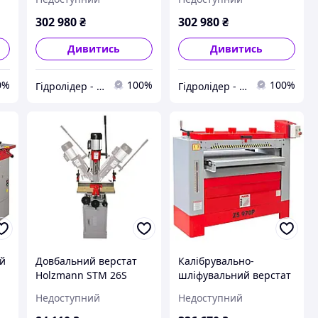
315VF-2600
315VF-2600 230 В
302 980
₴
302 980
₴
Дивитись
Дивитись
0%
100%
100%
Гідролідер - агротехніка, промислове та будівельне обладнання
Гідролідер - агротехніка, промислове та будівельне обладнання
ий
Довбальний верстат
Калібрувально-
-
Holzmann STM 26S
шліфувальний верстат
Holzmann ZS 970P
Недоступний
Недоступний