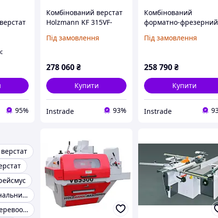
Комбінований верстат
Комбінований
верстат
Holzmann KF 315VF-
форматно-фрезерни
ілів
2600 230 В
верстат Holzmann KF
Під замовлення
Під замовлення
 MSM
315VF-2000 230 В
іс
278 060
₴
258 790
₴
и
Купити
Купити
95%
93%
9
Instrade
Instrade
верстат
ерстат
рейсмус
Багатофункціональний верстат по дереву
Універсальні деревообробні верстати