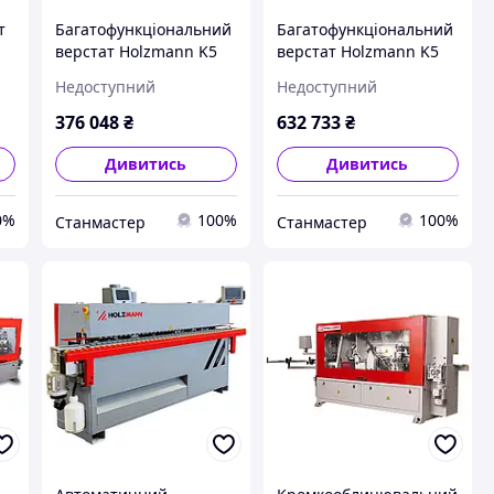
т
Багатофункціональний
Багатофункціональний
верстат Holzmann K5
верстат Holzmann K5
320VFP-2000
410VFP-3000
Недоступний
Недоступний
376 048
₴
632 733
₴
Дивитись
Дивитись
0%
100%
100%
Станмастер
Станмастер