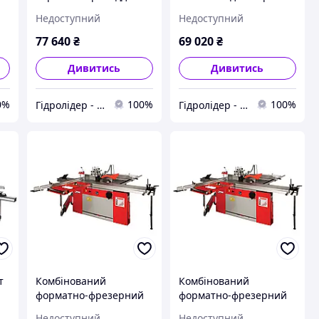
AM
Holzmann KAM55V_230V
Holzmann
Недоступний
Недоступний
KAM45PRO_230V
77 640
₴
69 020
₴
Дивитись
Дивитись
0%
100%
100%
Гідролідер - агротехніка, промислове та будівельне обладнання
Гідролідер - агротехніка, промислове та будівельне обладнання
т
Комбінований
Комбінований
форматно-фрезерний
форматно-фрезерний
верстат Holzmann KF
верстат Holzmann KF
Недоступний
Недоступний