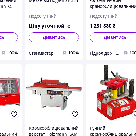
нальний
Механізм подачі SF 324
Автоматичний
ann K5
крайооблицювальни
верстат Holzmann K
Недоступний
Недоступний
215ALL
Ціну уточнюйте
1 231 880
₴
сь
Дивитись
Дивитись
100%
100%
10
Станмастер
Гідролідер - агротехніка, промислове та будівельне обладнання
Кромкооблицювальний
Ручний
вальний
верстат Holzmann KAM
кромкооблицювальн