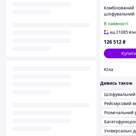
Комбінований
шліфувальний 
для труб і проф
В наявності
HolzMann YLP
100PRO
21085
від
₴
/м
126 512
₴
Купит
Юла
Дивись також
Шліфувальний 
Рейсмусовий в
Розмічальний 