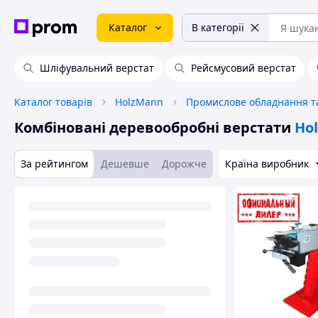
Каталог
В категорії
Шліфувальний верстат
Рейсмусовий верстат
Каталог товарів
HolzMann
Комбіновані деревообробні верстати
Ho
За рейтингом
Дешевше
Дорожче
Країна виробник