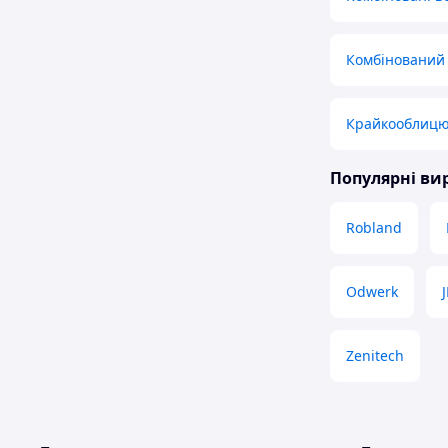
Комбінований 
Крайкооблицю
Популярні в
Robland
Odwerk
Zenitech