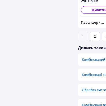
290 050
₴
Дивити
Гідролідер - агротехніка, промислове та будівельне обладнання
1
2
Дивись тако
Комбінований 
Комбіновані т
Обробка листо
Комбіновані в