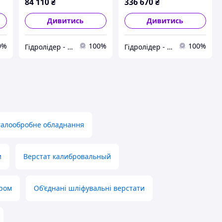
84 110
₴
336 670
₴
Дивитись
Дивитись
0%
100%
100%
Гідролідер - агротехніка, промислове та будівельне обладнання
Гідролідер - агротехніка, промислове та будівельне обладнання
алообробне обладнання
и
Верстат калибровальный
ером
Об'єднані шліфувальні верстати