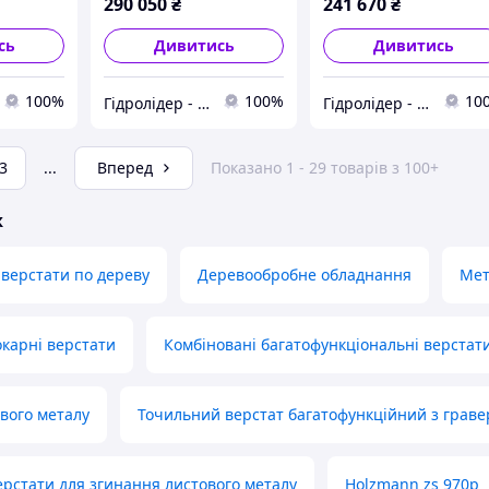
290 050
₴
241 670
₴
сь
Дивитись
Дивитись
100%
100%
10
Гідролідер - агротехніка, промислове та будівельне обладнання
Гідролідер - агротехніка, промислове та будівельне обладнання
3
...
Вперед
Показано 1 - 29 товарів з 100+
ж
верстати по дереву
Деревообробне обладнання
Мет
окарні верстати
Комбіновані багатофункціональні верстат
вого металу
Точильний верстат багатофункційний з грав
ерстати для згинання листового металу
Holzmann zs 970p