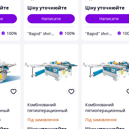
ий
верстат SF 2
верстат K5-41
юйте
Ціну уточнюйте
Ціну уточнюйте
ти
Написати
Написати
100%
100%
10
"Rapid" Интернет-магазин деревообрабатывающего инструмента
"Rapid" Интернет-магазин деревообрабатывающего инструмента
Комбінований
Комбінований
нный
пятиоперационный
пятиоперационный
ий
деревообробний
деревообробний
я
Під замовлення
Під замовлення
верстат CU320N2
верстат CU410N2