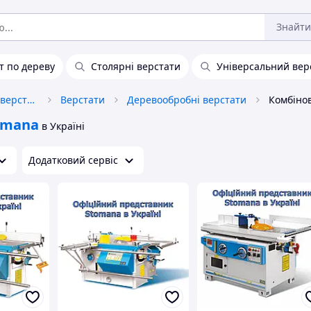
Знайти
т по дереву
Столярні верстати
Універсальний вер
Промислове обладнання та верстати
Верстати
Деревообробні верстати
omana
в Україні
Додатковий сервіс