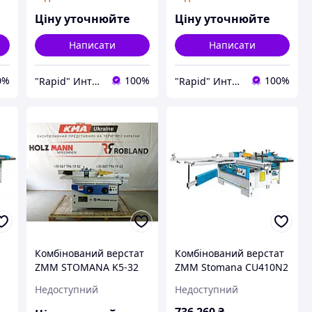
верстат K5-32
верстат K5-320
Ціну уточнюйте
Ціну уточнюйте
Написати
Написати
0%
100%
100%
"Rapid" Интернет-магазин деревообрабатывающего инструмента
"Rapid" Интернет-магазин деревообрабатывающего инструмента
Комбінований верстат
Комбінований верстат
ZMM STOMANA K5-32
ZMM Stomana CU410N2
Недоступний
Недоступний