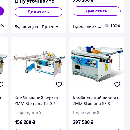
736 260
₴
Ціну уточнюйте
Дивитись
Дивитись
0%
100%
Гідролідер - агротехніка, промислове та будівельне обладнання
Будівництво. Проектування. Комплектація
т
Комбінований верстат
Комбінований верстат
ZMM Stomana K5-32
ZMM Stomana SF 3
Недоступний
Недоступний
456 280
₴
297 580
₴