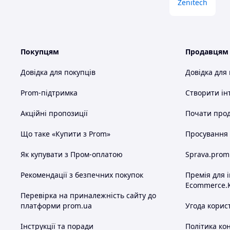
Zenitech
Покупцям
Продавцям
Довідка для покупців
Довідка для
Prom-підтримка
Створити ін
Акційні пропозиції
Почати прод
Що таке «Купити з Prom»
Просування в
Як купувати з Пром-оплатою
Sprava.prom
Рекомендації з безпечних покупок
Премія для 
Ecommerce.
Перевірка на приналежність сайту до
платформи prom.ua
Угода корис
Інструкції та поради
Політика ко