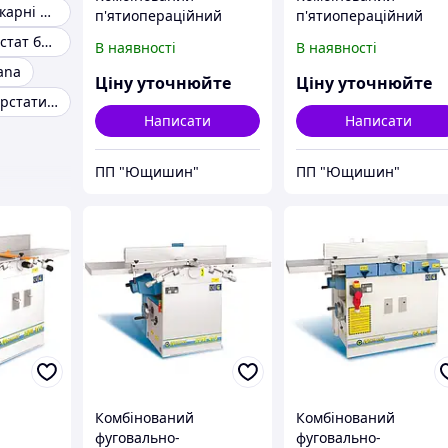
Комбіновані токарні верстати
п'ятиопераційний
п'ятиопераційний
деревообробний
деревообробний
Точильний верстат багатофункційний з гравером
В наявності
В наявності
верстат K5-32
верстат K5-41
ana
Ціну уточнюйте
Ціну уточнюйте
Комбіновані верстати для невеликих столярних майстерень
Написати
Написати
ПП "Ющишин"
ПП "Ющишин"
Комбінований
Комбінований
фуговально-
фуговально-