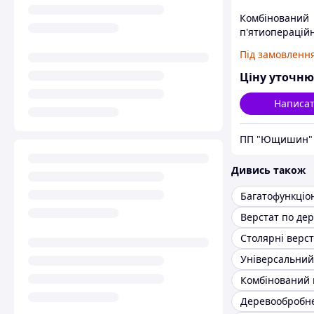
Комбінований
п'ятиоперацій
верстат K5 320
Під замовленн
(STOMANA)
Ціну уточн
Написа
ПП "Ющишин"
Дивись також
Верстат по де
Столярні верс