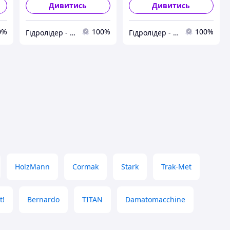
Дивитись
Дивитись
0%
100%
100%
Гідролідер - агротехніка, промислове та будівельне обладнання
Гідролідер - агротехніка, промислове та будівельне обладнання
HolzMann
Cormak
Stark
Trak-Met
t!
Bernardo
TITAN
Damatomacchine