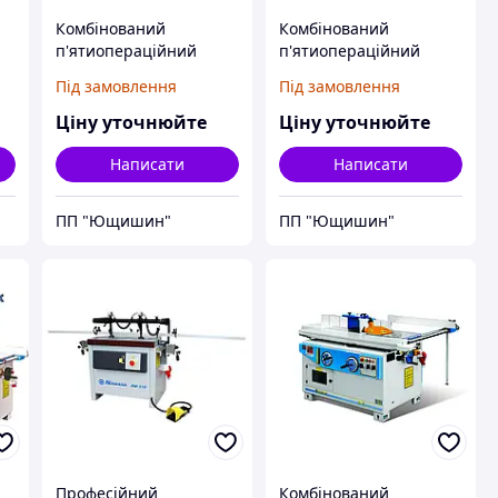
Комбінований
Комбінований
й
п'ятиопераційний
п'ятиопераційний
верстат CU-320 N2
верстат СU-410 N2
Під замовлення
Під замовлення
(STOMANA)
(STOMANA)
Ціну уточнюйте
Ціну уточнюйте
Написати
Написати
ПП "Ющишин"
ПП "Ющишин"
Професійний
Комбінований