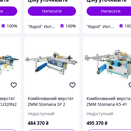
юйте
Ціну уточнюйте
Ціну уточнюйте
ти
Написати
Написати
100%
100%
10
"Rapid" Интернет-магазин деревообрабатывающего инструмента
"Rapid" Интернет-магазин деревообрабатывающего инструмента
верстат
Комбінований верстат
Комбінований верста
CU320N2
ZMM Stomana SF 2
ZMM Stomana K5-41
Недоступний
Недоступний
484 370
₴
495 370
₴