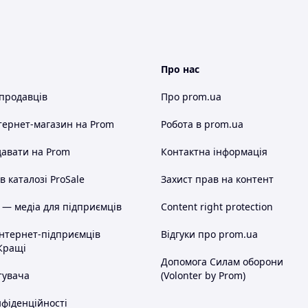
Про нас
 продавців
Про prom.ua
тернет-магазин
на Prom
Робота в prom.ua
авати на Prom
Контактна інформація
 каталозі ProSale
Захист прав на контент
 — медіа для підприємців
Content right protection
інтернет-підприємців
Відгуки про prom.ua
Кращі
Допомога Силам оборони
тувача
(Volonter by Prom)
нфіденційності