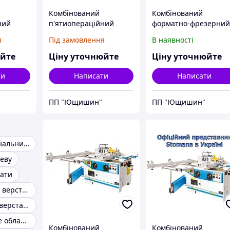
Комбінований
Комбінований
ний
п'ятиопераційний
форматно-фрезерни
верстат K5 400
деревообробний
я
Під замовлення
В наявності
(STOMANA)
верстат SF 3
юйте
Ціну уточнюйте
Ціну уточнюйте
ти
Написати
Написати
ПП "Ющишин"
ПП "Ющишин"
Багатофункціональний верстат по дереву
реву
тати
Універсальний верстат по дереву
Комбінований верстати по дереву
Деревообробне обладнання
Комбінований
Комбінований