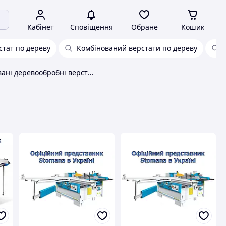
Кабінет
Сповіщення
Обране
Кошик
стат по дереву
Комбінований верстати по дереву
Комбіновані деревообробні верстати Stomana