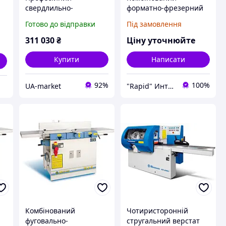
свердлильно-
форматно-фрезерний
присадочний станок
деревообробний
Готово до відправки
Під замовлення
Stomana BM 21E з 21
верстат SF 3
шпинделем та
311 030
₴
Ціну уточнюйте
потужністю 1.1 кВт для
меблевого
Купити
Написати
виробництва
92%
100%
UA-market
"Rapid" Интернет-магазин деревообрабатывающего инструмента
Комбінований
Чотиристоронній
фуговально-
стругальний верстат