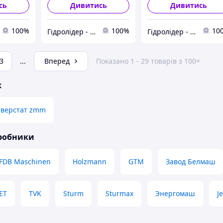
сь
Дивитись
Дивитись
100%
100%
10
Гідролідер - агротехніка, промислове та будівельне обладнання
Гідролідер - агротехніка, промислове та будівельне обладнання
3
...
Вперед
Показано 1 - 29 товарів з 100+
ж
 верстат zmm
иробники
FDB Maschinen
Holzmann
GTM
Завод Белмаш
JET
TVK
Sturm
Sturmax
Энергомаш
Je