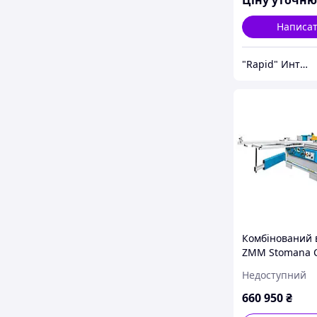
Ціну уточн
Написа
"Rapid" Интернет-магазин деревообрабатывающего инструмента
Комбінований 
ZMM Stomana 
Недоступний
660 950
₴