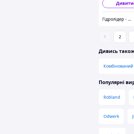
Дивити
Гідролідер - агротехніка, промислове та будівельне обладнання
1
2
Дивись тако
Комбінований
Популярні в
Robland
Odwerk