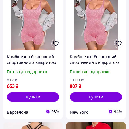
Комбінезон безшовний
Комбінезон безшовний
спортивний з відкритою
спортивний з відкритою
спиною 18991 M рожевий
спиною 18991 M рожевий
Готово до відправки
Готово до відправки
barca
newyork
817
₴
1 009
₴
653
₴
807
₴
Купити
Купити
93%
94%
Барселона
New York