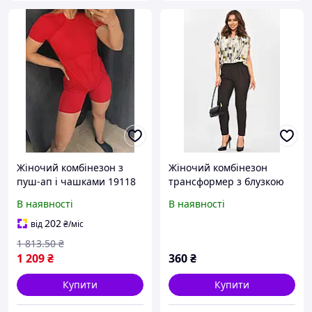
Жіночий комбінезон з
Жіночий комбінезон
пуш-ап і чашками 19118
трансформер з блузкою
S червоний Відмінна
блакитного кольору
В наявності
В наявності
якість
204417L
202
від
₴
/міс
1 813
.50
₴
1 209
₴
360
₴
Купити
Купити