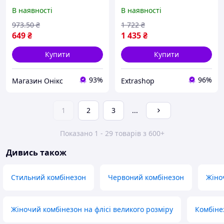
спиною 20037 M чорний
італійський трикотаж, для
В наявності
В наявності
хороша якість
йоги та фітнесу.
973
.50
₴
1 722
₴
649
₴
1 435
₴
Купити
Купити
93%
96%
Магазин Онікс
Extrashop
1
2
3
...
Показано 1 - 29 товарів з 600+
Дивись також
Стильний комбінезон
Червоний комбінезон
Жіно
Жіночий комбінезон на флісі великого розміру
Комбіне