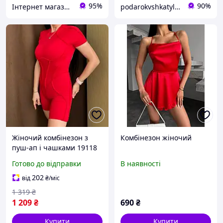
95%
90%
Інтернет магазин ЕЙФОРІЯ
podarokvshkatylke
Жіночий комбінезон з
Комбінезон жіночий
пуш-ап і чашками 19118
S червоний
Готово до відправки
В наявності
202
від
₴
/міс
1 319
₴
1 209
₴
690
₴
Купити
Купити