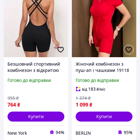
Безшовний спортивний
Жіночий комбінезон з
комбінезон з відкритою
пуш-ап і чашками 19118
спиною 20037 M чорний
S червоний berlin
Готово до відправки
Готово до відправки
newyork
183
від
₴
/міс
955
₴
1 374
₴
764
₴
1 099
₴
Купити
Купити
94%
95%
New York
BERLIN