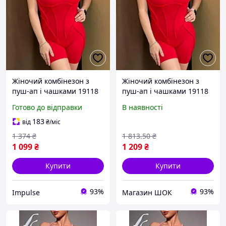
Жіночий комбінезон з
Жіночий комбінезон з
пуш-ап і чашками 19118
пуш-ап і чашками 19118
S червоний impulse
S червоний висока якість
Готово до відправки
В наявності
183
від
₴
/міс
1 374
₴
1 813
.50
₴
1 099
₴
1 209
₴
Купити
Купити
93%
93%
Impulse
Магазин ШОК