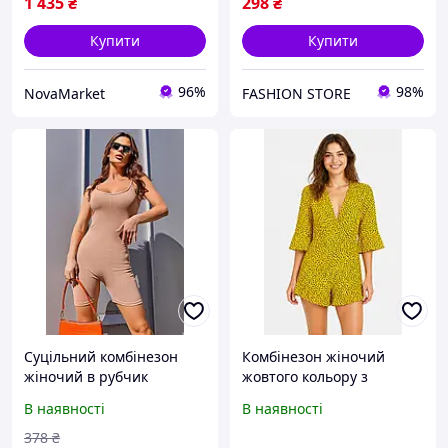
1 435
₴
298
₴
Купити
Купити
96%
98%
NovaMarket
FASHION STORE
Суцільний комбінезон
Комбінезон жіночий
жіночий в рубчик
жовтого кольору з
бежевого кольору
принтом 213675L
В наявності
В наявності
199538L
378
₴