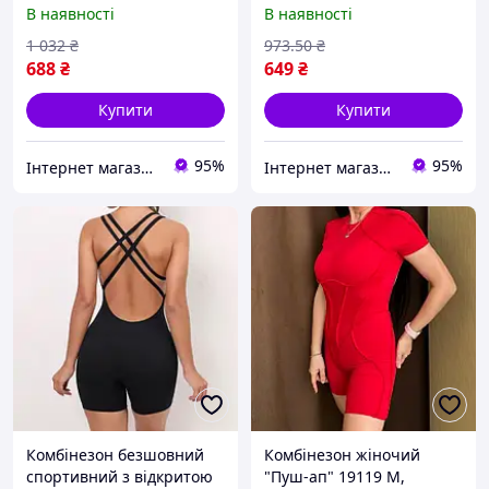
спиной 18991 M рожевий
спиною 20037 M чорний
В наявності
В наявності
Відмінна якість
Відмінна якість
1 032
₴
973
.50
₴
688
₴
649
₴
Купити
Купити
95%
95%
Інтернет магазин ЕЙФОРІЯ
Інтернет магазин ЕЙФОРІЯ
Комбінезон безшовний
Комбінезон жіночий
спортивний з відкритою
"Пуш-ап" 19119 M,