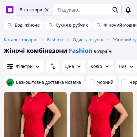
В категорії
Боді жіноче
Сукня в рубчик
Жіночий модни
Каталог товарів
Fashion
Одяг та взуття
Жіночий о
Жіночі комбінезони
Fashion
в Україні
Фільтри
Ціна
Колір
Низ
Безкоштовна доставка Rozetka
Чорний
Че