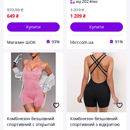
202
від
₴
/міс
973
.50
₴
1 319
₴
649
₴
1 209
₴
Купити
Купити
93%
91%
Магазин ШОК
librr.com.ua
Комбінезон безшовний
Комбінезон безшовний
спортивний с открытой
спортивний з відкритою