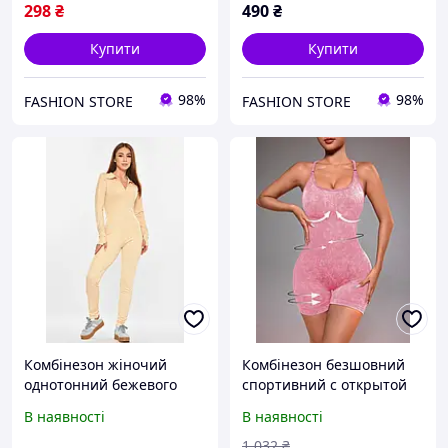
298
₴
490
₴
Купити
Купити
98%
98%
FASHION STORE
FASHION STORE
Комбінезон жіночий
Комбінезон безшовний
однотонний бежевого
спортивний с открытой
кольору 214488L
спиной 18991 M рожевий
В наявності
В наявності
висока якість
1 032
₴