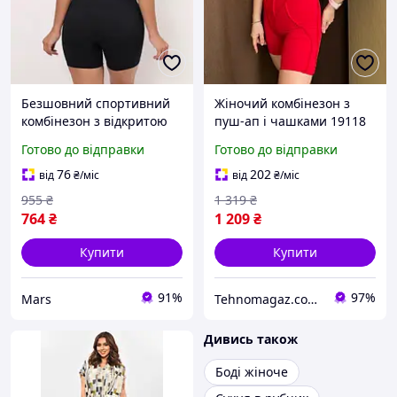
Безшовний спортивний
Жіночий комбінезон з
комбінезон з відкритою
пуш-ап і чашками 19118
спиною 20037 M чорний
S червоний
Готово до відправки
Готово до відправки
mars
76
202
від
₴
/міс
від
₴
/міс
955
₴
1 319
₴
764
₴
1 209
₴
Купити
Купити
91%
97%
Mars
Tehnomagaz.com.ua - це передовий інтернет-магазин, спеціалізуючийся на продажу техніки
Дивись також
Боді жіноче