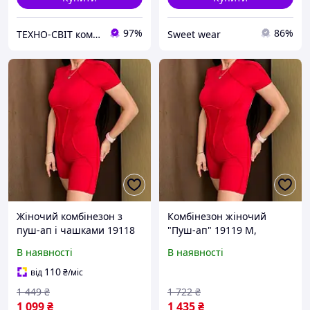
97%
86%
ТЕХНО-СВІТ компьютерна техніка, мобільні аксесуари, електронна техніка та багато іншого.
Sweet wear
Жіночий комбінезон з
Комбінезон жіночий
пуш-ап і чашками 19118
"Пуш-ап" 19119 M,
S червоний ID 5091120
італійський трикотаж, для
В наявності
В наявності
йоги та фітнесу.
110
від
₴
/міс
1 449
₴
1 722
₴
1 099
₴
1 435
₴