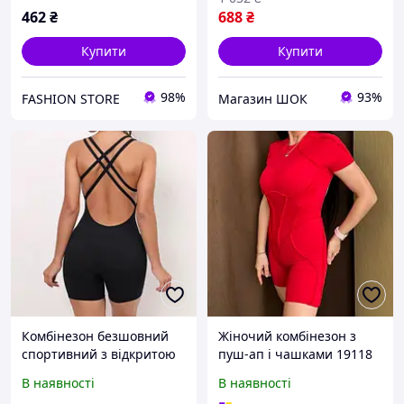
462
₴
688
₴
Купити
Купити
98%
93%
FASHION STORE
Магазин ШОК
Комбінезон безшовний
Жіночий комбінезон з
спортивний з відкритою
пуш-ап і чашками 19118
спиною 20037 M чорний
S червоний
В наявності
В наявності
висока якість