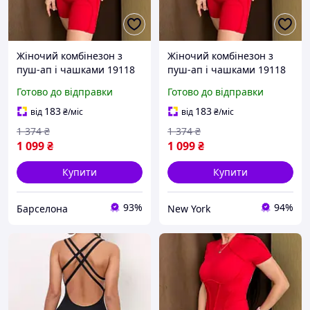
Жіночий комбінезон з
Жіночий комбінезон з
пуш-ап і чашками 19118
пуш-ап і чашками 19118
S червоний barca
S червоний newyork
Готово до відправки
Готово до відправки
183
183
від
₴
/міс
від
₴
/міс
1 374
₴
1 374
₴
1 099
₴
1 099
₴
Купити
Купити
93%
94%
Барселона
New York