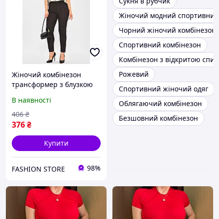
Сукня в рубчик
Жіночий модний спортивний
Чорний жіночий комбінезон
Спортивний комбінезон
Комбінезон з відкритою спи
Рожевий
Жіночий комбінезон
трансформер з блузкою
Спортивний жіночий одяг
блакитного кольору
В наявності
Облягаючий комбінезон
204417L
406
₴
Безшовний комбінезон
376
₴
Купити
98%
FASHION STORE