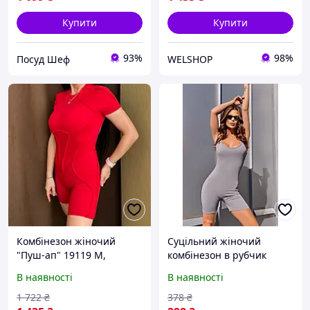
Купити
Купити
93%
98%
Посуд Шеф
WELSHOP
Комбінезон жіночий
Суцільний жіночий
"Пуш-ап" 19119 M,
комбінезон в рубчик
італійський трикотаж, для
сірого кольору 199535L
В наявності
В наявності
йоги та фітнесу.
1 722
₴
378
₴