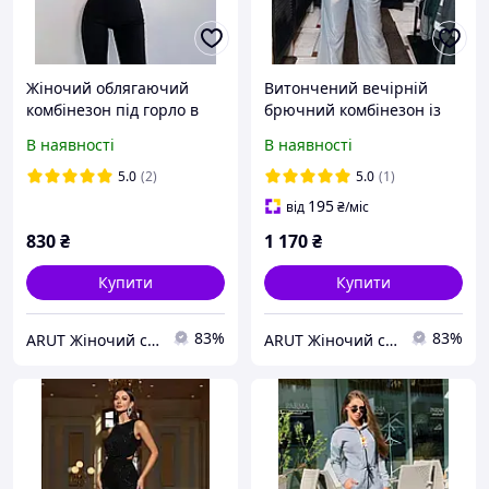
Жіночий облягаючий
Витончений вечірній
комбінезон під горло в
брючний комбінезон із
рубчик
люрексу на тонких
В наявності
В наявності
бретелях
5.0
(2)
5.0
(1)
195
від
₴
/міс
830
₴
1 170
₴
Купити
Купити
83%
83%
ARUT Жіночий стильний одяг від українського виробника
ARUT Жіночий стильний одяг від українського виробника