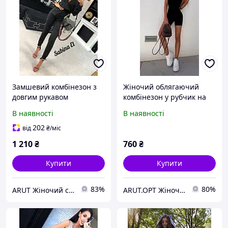
Замшевий комбінезон з
Жіночий облягаючий
довгим рукавом
комбінезон у рубчик на
тонких бретелях
В наявності
В наявності
202
від
₴
/міс
1 210
₴
760
₴
Купити
Купити
83%
80%
ARUT Жіночий стильний одяг від українського виробника
ARUT.OPT Жіночий одяг по низьким цінам