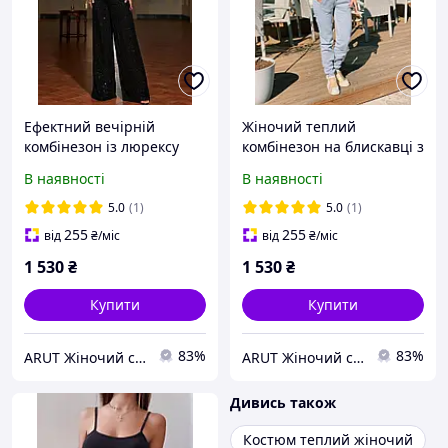
Ефектний вечірній
Жіночий теплий
комбінезон із люрексу
комбінезон на блискавці з
капюшоном
В наявності
В наявності
5.0
(1)
5.0
(1)
255
255
від
₴
/міс
від
₴
/міс
1 530
₴
1 530
₴
Купити
Купити
83%
83%
ARUT Жіночий стильний одяг від українського виробника
ARUT Жіночий стильний одяг від українського виробника
Дивись також
Костюм теплий жіночий