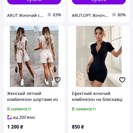
83%
80%
ARUT Жіночий стильний одяг від українського виробника
ARUT.OPT Жіночий одяг по низьким цінам
Женский летний
Ефектний жіночий
комбинезон шортами из
комбінезон на блискавці
софта
В наявності
В наявності
200
від
₴
/міс
1 200
₴
850
₴