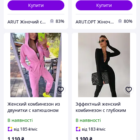
Купити
Купити
83%
80%
ARUT Жіночий стильний одяг від українського виробника
ARUT.OPT Жіночий одяг по низьким цінам
Женский комбинезон из
Эффектный женский
двунитки с капюшоном
комбинезон с глубоким
декольте на шнуровке
В наявності
В наявності
40/42
185
183
від
₴
/міс
від
₴
/міс
1 110
₴
1 100
₴