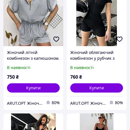
Жіночий літній
Жіночий облягаючий
комбінезон з капюшоном.
комбінезон у рубчик з
блискавкою на грудях
В наявності
В наявності
750
₴
760
₴
Купити
Купити
80%
80%
ARUT.OPT Жіночий одяг по низьким цінам
ARUT.OPT Жіночий одяг по низьким цінам