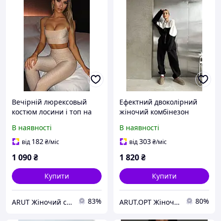
Вечірній люрексовый
Ефектний двоколірний
костюм лосини і топ на
жіночий комбінезон
бретелях
(тринитка на флісі)
В наявності
В наявності
182
303
від
₴
/міс
від
₴
/міс
1 090
₴
1 820
₴
Купити
Купити
83%
80%
ARUT Жіночий стильний одяг від українського виробника
ARUT.OPT Жіночий одяг по низьким цінам