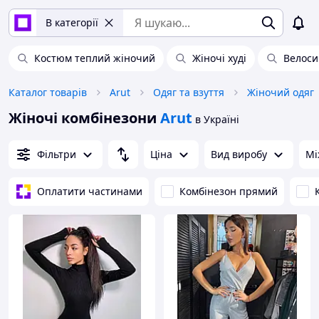
В категорії
Костюм теплий жіночий
Жіночі худі
Велоси
Каталог товарів
Arut
Одяг та взуття
Жіночий одяг
Жіночі комбінезони
Arut
в Україні
Фільтри
Ціна
Вид виробу
Мі
Оплатити частинами
Комбінезон прямий