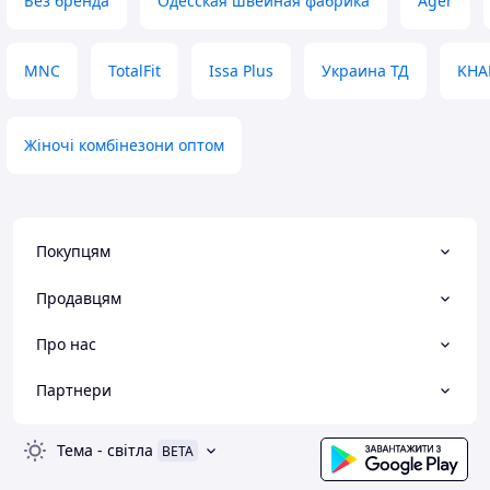
Без бренда
Одесская швейная фабрика
Ager
MNC
TotalFit
Issa Plus
Украина ТД
KHA
Жіночі комбінезони оптом
Покупцям
Продавцям
Про нас
Партнери
Тема
-
світла
BETA