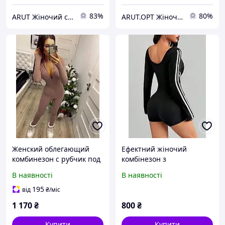
83%
80%
ARUT Жіночий стильний одяг від українського виробника
ARUT.OPT Жіночий одяг по низьким цінам
Женский облегающий
Ефектний жіночий
комбинезон с рубчик под
комбінезон з
горло с митенками ЦВЕТ
мікродайвінгу з
В наявності
В наявності
ЧЕРНЫЙ 42(S)
лампасами
195
від
₴
/міс
1 170
₴
800
₴
Купити
Купити