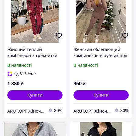
Жіночий теплий
Женский облегающий
комбінезон з трехнитки
комбинезон в рубчик под
на флісі
горло с митенками
В наявності
В наявності
313
від
₴
/міс
1 880
₴
960
₴
Купити
Купити
80%
80%
ARUT.OPT Жіночий одяг по низьким цінам
ARUT.OPT Жіночий одяг по низьким цінам