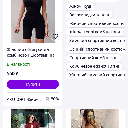
Жіночі худі
Велосипедки жіночі
Жіночий спортивний костюм 
Жіночі теплі комбінезони
Зимовий спортивний костюм
Осінній спортивний костюм
Жіночий обтягуючий
комбінезон шортами на
Спортивний комбінезон
тонких бретелях
В наявності
Комбінезони жіночі літні
550
₴
Жіночий зимовий спортивни
Купити
80%
ARUT.OPT Жіночий одяг по низьким цінам