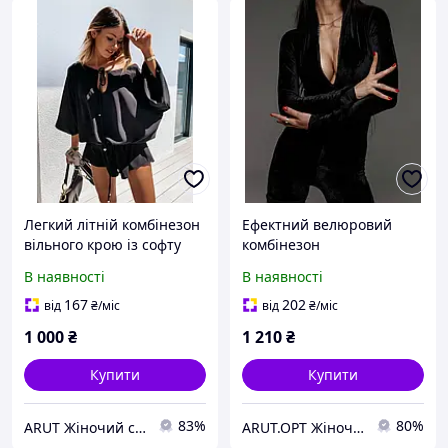
Легкий літній комбінезон
Ефектний велюровий
вільного крою із софту
комбінезон
В наявності
В наявності
167
202
від
₴
/міс
від
₴
/міс
1 000
₴
1 210
₴
Купити
Купити
83%
80%
ARUT Жіночий стильний одяг від українського виробника
ARUT.OPT Жіночий одяг по низьким цінам