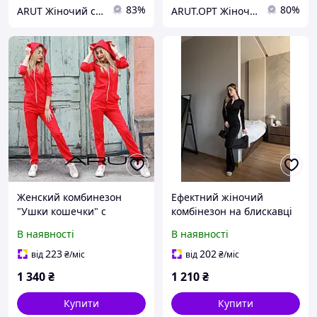
83%
80%
ARUT Жіночий стильний одяг від українського виробника
ARUT.OPT Жіночий одяг по низьким цінам
Женский комбинезон
Ефектний жіночий
"Ушки кошечки" с
комбінезон на блискавці
лампасами
В наявності
В наявності
223
202
від
₴
/міс
від
₴
/міс
1 340
₴
1 210
₴
Купити
Купити