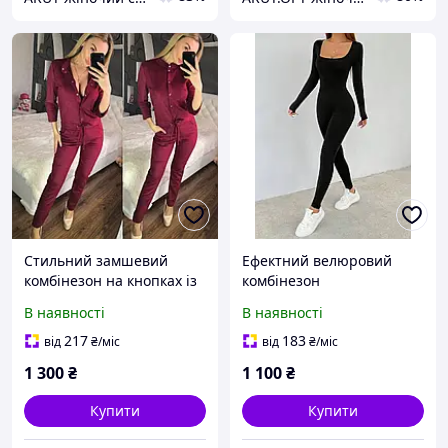
Стильний замшевий
Ефектний велюровий
комбінезон на кнопках із
комбінезон
довгим рукавом
В наявності
В наявності
217
183
від
₴
/міс
від
₴
/міс
1 300
₴
1 100
₴
Купити
Купити