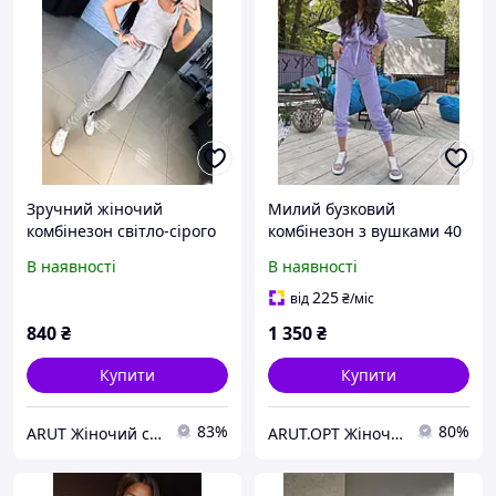
Зручний жіночий
Милий бузковий
комбінезон світло-сірого
комбінезон з вушками 40
кольору з двонитки
розмір
В наявності
В наявності
225
від
₴
/міс
840
₴
1 350
₴
Купити
Купити
83%
80%
ARUT Жіночий стильний одяг від українського виробника
ARUT.OPT Жіночий одяг по низьким цінам