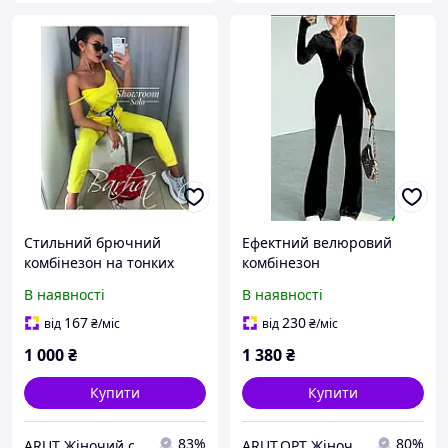
Стильний брючний
Ефектний велюровий
комбінезон на тонких
комбінезон
бретелях
В наявності
В наявності
167
230
від
₴
/міс
від
₴
/міс
1 000
₴
1 380
₴
Купити
Купити
83%
80%
ARUT Жіночий стильний одяг від українського виробника
ARUT.OPT Жіночий одяг по низьким цінам