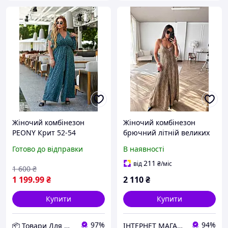
Жіночий комбінезон
Жіночий комбінезон
PEONY Крит 52-54
брючний літній великих
Зелений (2205233-52-54:4)
розмірів Салінас шовк
Готово до відправки
В наявності
D12-2026
охра
211
від
₴
/міс
1 600
₴
1 199
.99
₴
2 110
₴
Купити
Купити
97%
94%
📦 Товари Для Дому
ІНТЕРНЕТ МАГАЗИН СТИЛЬНОГО ОДЯГУ ТА ВЗУТТЯ AnaSol-Style