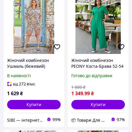
Жіночий комбінезон
Жіночий комбінезон
Ушмаль (бежевий)
PEONY Коста-Брава 52-54
1108213
Зелений (2506222-52-54:4)
В наявності
Готово до відправки
D12-2026
272
від
₴
/міс
1 800
₴
1 629
₴
1 349
.99
₴
Купити
Купити
99%
97%
SIBI — інтернет-магазин товарів для дому: текстиль, одяг для всієї родини
📦 Товари Для Дому