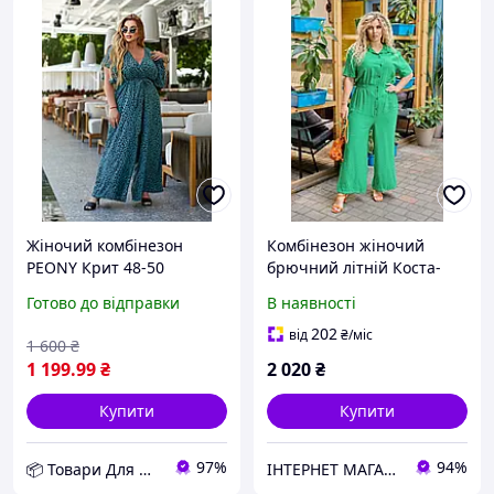
Жіночий комбінезон
Комбінезон жіночий
PEONY Крит 48-50
брючний літній Коста-
Зелений (2205233-48-50:4)
Брава великих розмірів
Готово до відправки
В наявності
D12-2026
зелений
202
від
₴
/міс
1 600
₴
1 199
.99
₴
2 020
₴
Купити
Купити
97%
94%
📦 Товари Для Дому
ІНТЕРНЕТ МАГАЗИН СТИЛЬНОГО ОДЯГУ ТА ВЗУТТЯ AnaSol-Style