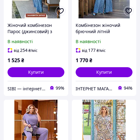
Жіночий комбінезон
Комбінезон жіночий
Парос (джинсовий) з
брючний літній
брюками, розмір 48-50,
нарядний Парос великих
В наявності
В наявності
0208213
розмірів синій
254
177
від
₴
/міс
від
₴
/міс
1 525
₴
1 770
₴
Купити
Купити
99%
94%
SIBI — інтернет-магазин товарів для дому: текстиль, одяг для всієї родини
ІНТЕРНЕТ МАГАЗИН СТИЛЬНОГО ОДЯГУ ТА ВЗУТТЯ AnaSol-Style