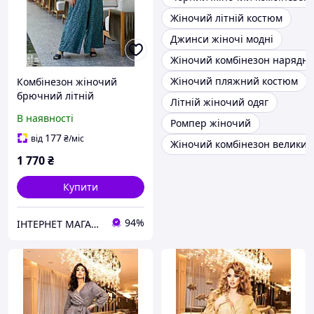
Жіночий літній костюм
Джинси жіночі модні
Жіночий комбінезон нарядн
Жіночий пляжний костюм
Комбінезон жіночий
брючний літній
Літній жіночий одяг
нарядний Крит річний з
В наявності
Ромпер жіночий
легкої тканини штани
"палаццо" великих
177
від
₴
/міс
Жіночий комбінезон великих 
розмірів зелений
1 770
₴
Купити
94%
ІНТЕРНЕТ МАГАЗИН СТИЛЬНОГО ОДЯГУ ТА ВЗУТТЯ AnaSol-Style