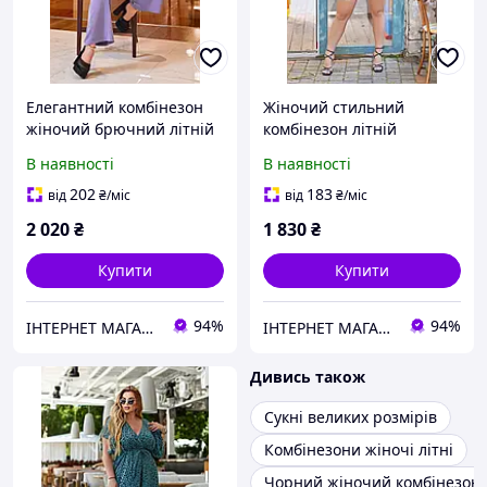
Елегантний комбінезон
Жіночий стильний
жіночий брючний літній
комбінезон літній
нарядний Шоле великого
Ушмаль великих розмірів
В наявності
В наявності
розміру штани палаццо
геометричний принт беж
бузковий
202
183
від
₴
/міс
від
₴
/міс
2 020
₴
1 830
₴
Купити
Купити
94%
94%
ІНТЕРНЕТ МАГАЗИН СТИЛЬНОГО ОДЯГУ ТА ВЗУТТЯ AnaSol-Style
ІНТЕРНЕТ МАГАЗИН СТИЛЬНОГО ОДЯГУ ТА ВЗУТТЯ AnaSol-Style
Дивись також
Сукні великих розмірів
Комбінезони жіночі літні
Чорний жіночий комбінезон