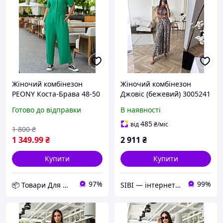
Жіночий комбінезон
Жіночий комбінезон
PEONY Коста-Брава 48-50
Джовіс (бежевий) 3005241
Зелений (2506222-48-50:4)
Готово до відправки
В наявності
D12-2026
485
від
₴
/міс
1 800
₴
1 349
.99
₴
2 911
₴
Купити
Купити
97%
99%
📦 Товари Для Дому
SIBI — інтернет-магазин товарів для дому: текстиль, одяг для всієї родини