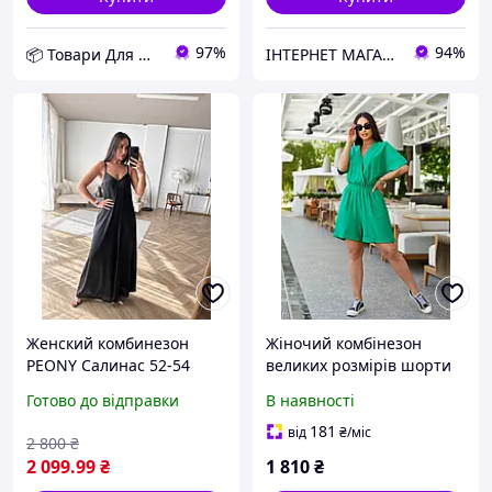
97%
94%
📦 Товари Для Дому
ІНТЕРНЕТ МАГАЗИН СТИЛЬНОГО ОДЯГУ ТА ВЗУТТЯ AnaSol-Style
Женский комбинезон
Жіночий комбінезон
PEONY Салинас 52-54
великих розмірів шорти
Черный (0108241-52-
літній Отранто зелений
Готово до відправки
В наявності
54:16) D12-2026
181
від
₴
/міс
2 800
₴
2 099
.99
₴
1 810
₴