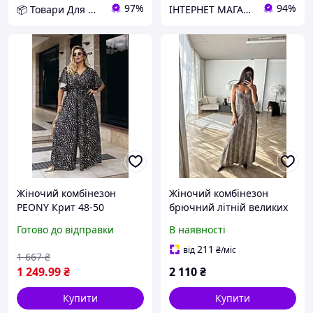
97%
94%
📦 Товари Для Дому
ІНТЕРНЕТ МАГАЗИН СТИЛЬНОГО ОДЯГУ ТА ВЗУТТЯ AnaSol-Style
Жіночий комбінезон
Жіночий комбінезон
PEONY Крит 48-50
брючний літній великих
Чорний (1017241-48-
розмірів Салінас шовк
Готово до відправки
В наявності
50:16) D12-2026
оливковий
211
від
₴
/міс
1 667
₴
1 249
.99
₴
2 110
₴
Купити
Купити