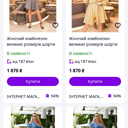
Жіночий комбінезон
Жіночий комбінезон
великих розмірів шорти
великих розмірів шорти
літній Аруба шорти
літній Аруба шорти
В наявності
В наявності
великих розмірів сірий
великих розмірів
золотистий
187
187
від
₴
/міс
від
₴
/міс
1 870
₴
1 870
₴
Купити
Купити
94%
94%
ІНТЕРНЕТ МАГАЗИН СТИЛЬНОГО ОДЯГУ ТА ВЗУТТЯ AnaSol-Style
ІНТЕРНЕТ МАГАЗИН СТИЛЬНОГО ОДЯГУ ТА ВЗУТТЯ AnaSol-Style