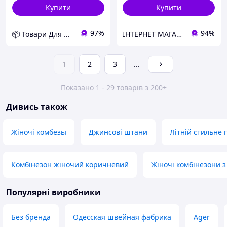
Купити
Купити
97%
94%
📦 Товари Для Дому
ІНТЕРНЕТ МАГАЗИН СТИЛЬНОГО ОДЯГУ ТА ВЗУТТЯ AnaSol-Style
1
2
3
...
Показано 1 - 29 товарів з 200+
Дивись також
Жіночі комбезы
Джинсові штани
Літній стильне 
Комбінезон жіночий коричневий
Жіночі комбінезони з
Популярні виробники
Без бренда
Одесская швейная фабрика
Ager