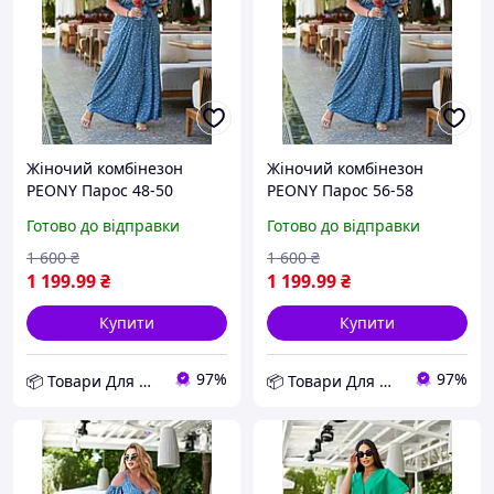
Жіночий комбінезон
Жіночий комбінезон
PEONY Парос 48-50
PEONY Парос 56-58
Джинс (0208213-48-
Джинс (0208213-56-
Готово до відправки
Готово до відправки
50:213) D12-2026
58:213) D12-2026
1 600
₴
1 600
₴
1 199
.99
₴
1 199
.99
₴
Купити
Купити
97%
97%
📦 Товари Для Дому
📦 Товари Для Дому