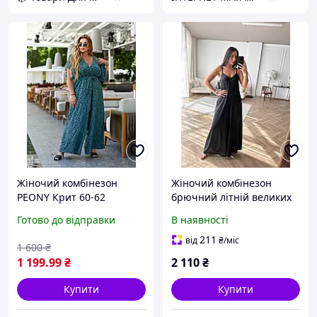
Жіночий комбінезон
Жіночий комбінезон
PEONY Крит 60-62
брючний літній великих
Зелений (2205233-60-62:4)
розмірів Салінас шовк
Готово до відправки
В наявності
D12-2026
чорний
211
від
₴
/міс
1 600
₴
1 199
.99
₴
2 110
₴
Купити
Купити