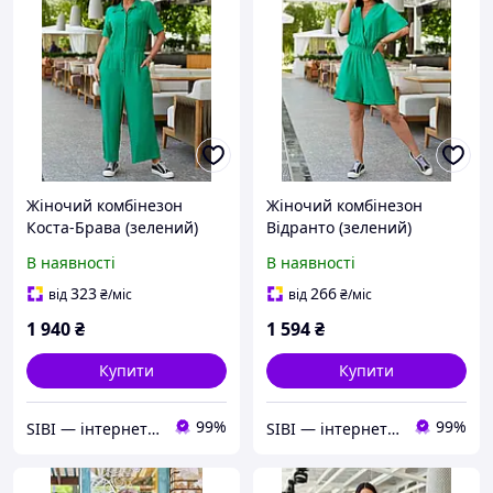
Жіночий комбінезон
Жіночий комбінезон
Коста-Брава (зелений)
Відранто (зелений)
2506222
2007223
В наявності
В наявності
323
266
від
₴
/міс
від
₴
/міс
1 940
₴
1 594
₴
Купити
Купити
99%
99%
SIBI — інтернет-магазин товарів для дому: текстиль, одяг для всієї родини
SIBI — інтернет-магазин товарів для дому: текстиль, одяг для всієї родини