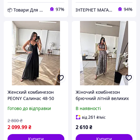
97%
94%
📦 Товари Для Дому
ІНТЕРНЕТ МАГАЗИН СТИЛЬНОГО ОДЯГУ ТА ВЗУТТЯ AnaSol-Style
Женский комбинезон
Жіночий комбінезон
PEONY Салинас 48-50
брючний літній великих
Черный (0108241-48-
розмірів Джовіс шовк
Готово до відправки
В наявності
50:16) D12-2026
леопардовий чорний
261
від
₴
/міс
2 800
₴
2 099
.99
₴
2 610
₴
Купити
Купити