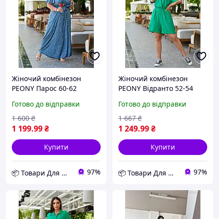
Жіночий комбінезон
Жіночий комбінезон
PEONY Парос 60-62
PEONY Відранто 52-54
Джинс (0208213-60-
Зелений (2007223-52-54:4)
Готово до відправки
Готово до відправки
62:213) D12-2026
D12-2026
1 600
₴
1 667
₴
1 199
.99
₴
1 249
.99
₴
Купити
Купити
97%
97%
📦 Товари Для Дому
📦 Товари Для Дому