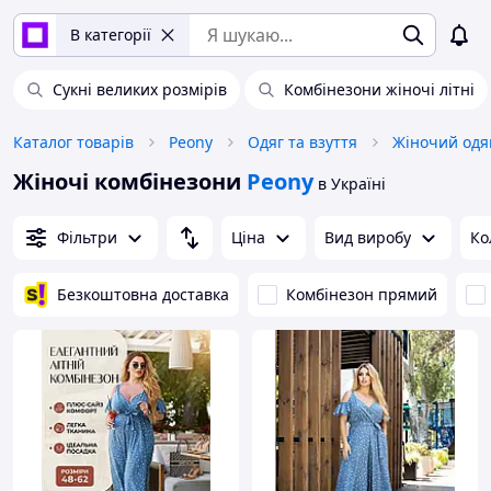
В категорії
Сукні великих розмірів
Комбінезони жіночі літні
Каталог товарів
Peony
Одяг та взуття
Жіночий одя
Жіночі комбінезони
Peony
в Україні
Фільтри
Ціна
Вид виробу
Ко
Безкоштовна доставка
Комбінезон прямий