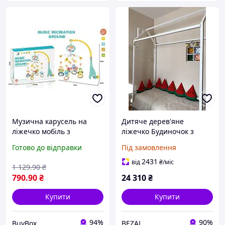
Музична карусель на
Дитяче дерев'яне
ліжечко мобіль з
ліжечко Будиночок з
підсвічуванням карусель
горизонтальним
Готово до відправки
Під замовлення
з брязкальцями дитячий
бортиком
підвісний мобіль іграшка
2431
від
₴
/міс
1 129
.90
₴
790
.90
₴
24 310
₴
Купити
Купити
94%
90%
BuyBox
BEZAL