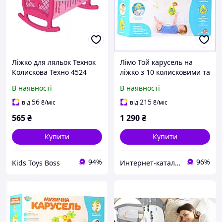
Ліжко для ляльок Технок
Лімо Той карусель на
Колискова Техно 4524
ліжко з 10 колисковими та
звуками лісу 7K96T4576
В наявності
В наявності
56
215
від
₴
/міс
від
₴
/міс
565
₴
1 290
₴
Купити
Купити
94%
96%
Kids Toys Boss
Интернет-кат​алог ск​​ид​​​ок "TRIVIA"