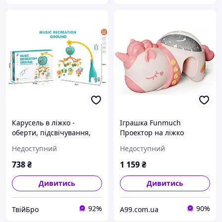
Карусель в ліжко -
Іграшка Funmuch
оберти, підсвічування,
Проектор на ліжко
проєкція, на батарейках,
Єдиноріжка, колискові,
Недоступний
Недоступний
5 підвісок, таймер,
білий шум (7229103)
колискові мелодії, звуки
738
₴
1 159
₴
води, веселі
Дивитись
Дивитись
92%
90%
ТвійБро
A99.com.ua