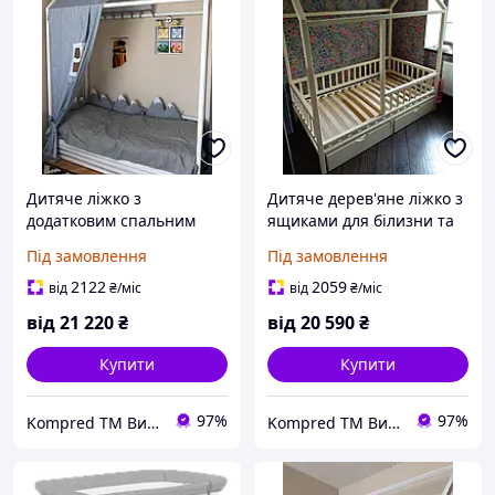
Дитяче ліжко з
Дитяче дерев'яне ліжко з
додатковим спальним
ящиками для білизни та
місцем дерев'яне
бортиком
Під замовлення
Під замовлення
2122
2059
від
₴
/міс
від
₴
/міс
від
21 220
₴
від
20 590
₴
Купити
Купити
97%
97%
Kompred TM Виробниче підприємство
Kompred TM Виробниче підприємство