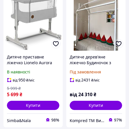
Дитяче приставне
Дитяче дерев'яне
ліжечко Lionelo Aurora
ліжечко Будиночок з
Beige Sand Приставне
горизонтальним
В наявності
Під замовлення
ліжечко на коліщатках
бортиком
950
2431
від
₴
/міс
від
₴
/міс
5 999
₴
5 699
₴
від
24 310
₴
Купити
Купити
98%
97%
Simba&Nala
Kompred TM Виробниче підприємство