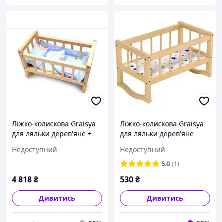
Ліжко-колискова Graisya
Ліжко-колискова Graisya
для ляльки дерев'яне +
для ляльки дерев'яне
постіль Вінні Пух
Вінні Пух (ВП-002)
Недоступний
Недоступний
(ВП-002/1)
5.0
(1)
4 818
₴
530
₴
Дивитись
Дивитись