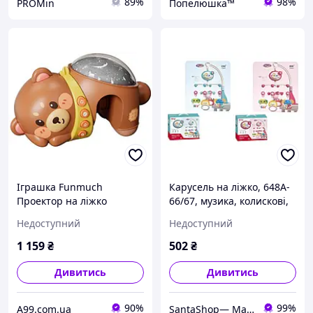
89%
98%
PROMin
Попелюшка™
Іграшка Funmuch
Карусель на ліжко, 648A-
Проектор на ліжко
66/67, музика, колискові,
Ведмедик, колискові,
проектор, 2 кольори мікс,
Недоступний
Недоступний
білий шум (7229100)
в коробці р.32*6,8*24,5с
1 159
₴
502
₴
Дивитись
Дивитись
90%
99%
A99.com.ua
SantaShop— Магазин дитячих іграшок