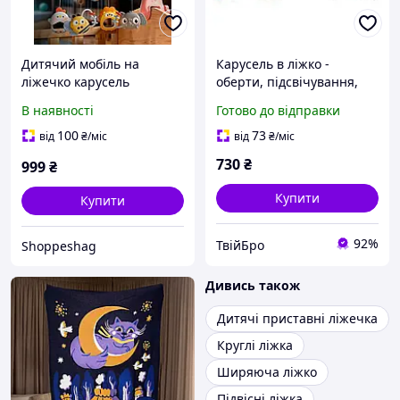
Дитячий мобіль на
Карусель в ліжко -
ліжечко карусель
оберти, підсвічування,
музична для немовлят
проєкція, на батарейках,
В наявності
Готово до відправки
новонароджених
5 підвісок, гумові
підвісний розвиваючий
елементи, таймер,
100
73
від
₴
/міс
від
₴
/міс
музичний кроватку
колискові мелодії, звуки
730
₴
999
₴
подарунок
Купити
Купити
92%
ТвійБро
Shoppeshag
Дивись також
Дитячі приставні ліжечка
Круглі ліжка
Ширяюча ліжко
Підвісні ліжка