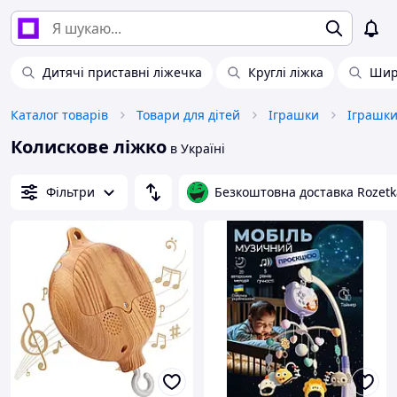
Дитячі приставні ліжечка
Круглі ліжка
Шир
Каталог товарів
Товари для дітей
Іграшки
Іграшк
Колискове ліжко
в Україні
Фільтри
Безкоштовна доставка Rozetk