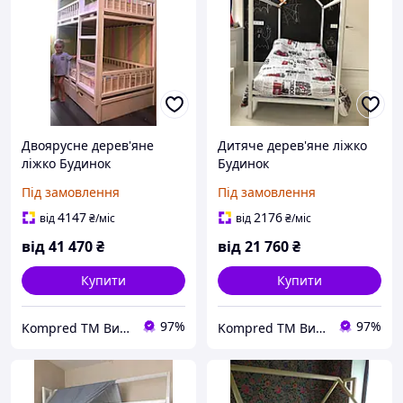
Двоярусне дерев'яне
Дитяче дерев'яне ліжко
ліжко Будинок
Будинок
Під замовлення
Під замовлення
4147
2176
від
₴
/міс
від
₴
/міс
від
41 470
₴
від
21 760
₴
Купити
Купити
97%
97%
Kompred TM Виробниче підприємство
Kompred TM Виробниче підприємство