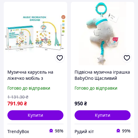
Музична карусель на
Підвісна музична іграшка
ліжечко мобіль з
BabyOno Щасливий
підсвічуванням карусель
місяць, від народження
Готово до відправки
Готово до відправки
з брязкальцями дитячий
підвісний мобіль іграшка
1 131
.30
₴
box2
791
.90
₴
950
₴
Купити
Купити
98%
99%
TrendyBox
Рудий кіт