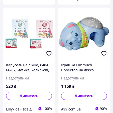
Карусель на ліжко, 648A-
Іграшка Funmuch
66/67, музика, колискові,
Проектор на ліжко
проектор, 2 кольори мікс,
Слоник, колискові, білий
Недоступний
Недоступний
в коробці р.32*6,8*24,5см
шум (7229101)
520
₴
1 159
₴
Дивитись
Дивитись
100%
90%
Lillykids - все для дітей!
A99.com.ua