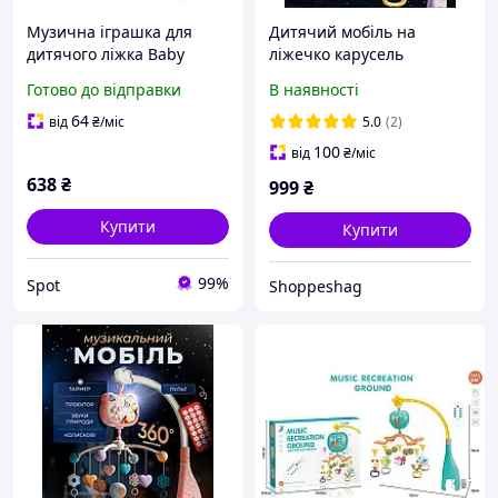
Музична іграшка для
Дитячий мобіль на
дитячого ліжка Baby
ліжечко карусель
Mobile Spieluhr
музична для немовлят
Готово до відправки
В наявності
дерев'яний музичний
новонароджених
ящик, що обертається 9
підвісний розвиваючий
64
від
₴
/міс
5.0
(2)
колискових деревний
музичний кроватку
100
від
₴
/міс
колір
подарунок
638
₴
999
₴
Купити
Купити
99%
Spot
Shoppeshag