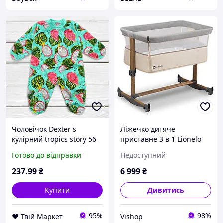
Чоловічок Dexter's
Ліжечко дитяче
кулірний tropics story 56
приставне 3 в 1 Lionelo
см ментол (13111681907)
LEONIE BEIGE SAND
Готово до відправки
Недоступний
D9-2026
237
.99
₴
6 999
₴
Купити
Дивитись
95%
98%
❤️ Твій Маркет
Vishop