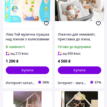
Лімо Той музична іграшка
Ліжечко для немовлят,
над ліжком з колисковими
приставка до ліжка,
піснями 79H645A76C
ортопедичний матрас
В наявності
Готово до відправки
215
450
від
₴
/міс
від
₴
/міс
1 290
₴
4 500
₴
Купити
Купити
98%
97%
Интер​нет-ка​та​лог с​ки​​док "ZAKAZ!K"
Інтернет - магазин МАНДАРИНКА