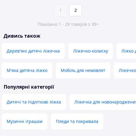
1
2
Показано 1 - 29 товарів з 30+
Дивись також
Дерев'яні дитячі ліжечка
Ліжечко-колиску
Ліжко 
М'яка дитяча ліжко
Мобіль для немовлят
Ліжечко
Популярні категорії
Дитячі та підліткові ліжка
Ліжечка для новонароджени
Музичні іграшки
Пледи та покривала