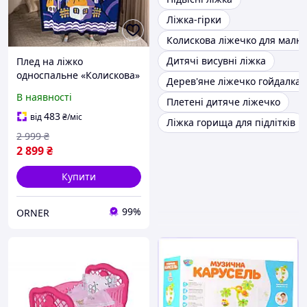
Ліжка-гірки
Колискова ліжечко для малюк
Дитячі висувні ліжка
Плед на ліжко
односпальне «Колискова»
Дерев'яне ліжечко гойдалка
синій 130х170 см. /
В наявності
Плетені дитяче ліжечко
Красиве покривало з
принтом на диван
483
від
₴
/міс
Ліжка горища для підлітків
2 999
₴
2 899
₴
Купити
99%
ORNER