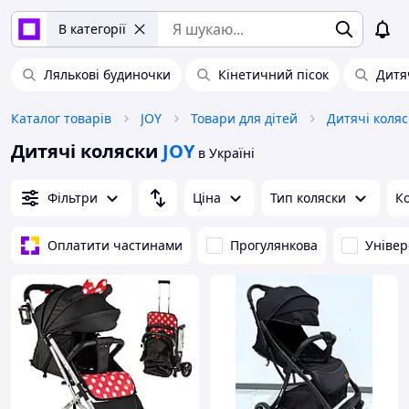
В категорії
Лялькові будиночки
Кінетичний пісок
Дитя
Каталог товарів
JOY
Товари для дітей
Дитячі коляс
Дитячі коляски
JOY
в Україні
Фільтри
Ціна
Тип коляски
К
Оплатити частинами
Прогулянкова
Універ