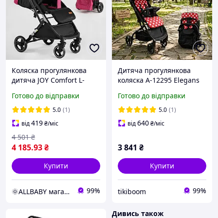
Коляска прогулянкова
Дитяча прогулянкова
дитяча JOY Comfort L-
коляска A-12295 Elegans
20115 з чохлом на ніжки
від Joy, з чохлом на ніжки,
Готово до відправки
Готово до відправки
та підсклянником
телескопічна ручка-
валіза, Мінні Маус чорна
5.0
(1)
5.0
(1)
419
640
від
₴
/міс
від
₴
/міс
4 501
₴
4 185
.93
₴
3 841
₴
Купити
Купити
99%
99%
🌞ALLBABY магазин товарів для дітей
tikiboom
Дивись також