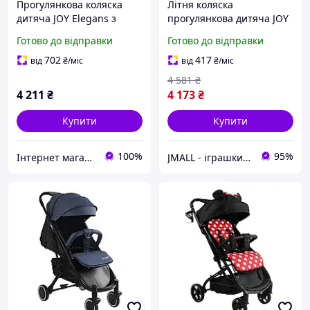
Прогулянкова коляска
Літня коляска
дитяча JOY Elegans з
прогулянкова дитяча JOY
чохлом на ніжки,
Comfort Рожевий
Готово до відправки
Готово до відправки
алюмінієва рама,
телескопічна ручка
702
417
від
₴
/міс
від
₴
/міс
4 581
₴
4 211
₴
4 173
₴
Купити
Купити
100%
95%
Інтернет магазин Baby-joys
JMALL - іграшки та товари для детей