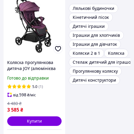
Лялькові будиночки
Кінетичний пісок
Дитячі іграшки
Іграшки для хлопчиків
Іграшки для дівчаток
Коляски 2 в 1
Коляска
Стелаж дитячий для іграшок
Коляска прогулянкова
дитяча JOY (алюмінієва
Прогулянкову коляску
рама, регулювання
Готово до відправки
Дитячі конструктори
спинки, складна,
поліуретан колеса)
5.0
(1)
фіолетовий
598
від
₴
/міс
4 480
₴
3 585
₴
Купити