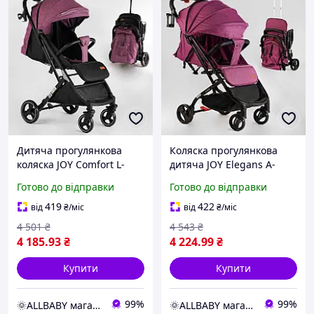
Дитяча прогулянкова
Коляска прогулянкова
коляска JOY Comfort L-
дитяча JOY Elegans A-
30201 з телескопічною
16207 з телескопічною
Готово до відправки
Готово до відправки
ручкою і чохлом на ніжки
ручкою, чохлом на ніжки
та підсклянником
419
422
від
₴
/міс
від
₴
/міс
4 501
₴
4 543
₴
4 185
.93
₴
4 224
.99
₴
Купити
Купити
99%
99%
🌞ALLBABY магазин товарів для дітей
🌞ALLBABY магазин товарів для дітей