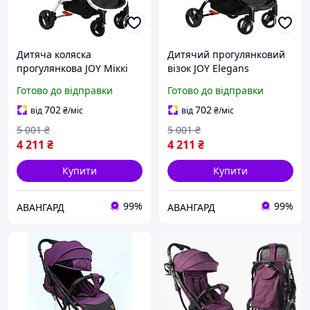
Дитяча коляска
Дитячий прогулянковий
прогулянкова JOY Міккі
візок JOY Elegans
Маус (з вушками,
(телескопічна ручка,
Готово до відправки
Готово до відправки
телескопічна ручка,
алюмінієва рама,
футкавер, складна)
футкавер) фіолетовий
702
702
від
₴
/міс
від
₴
/міс
чорний
5 001
₴
5 001
₴
4 211
₴
4 211
₴
Купити
Купити
99%
99%
АВАНГАРД
АВАНГАРД