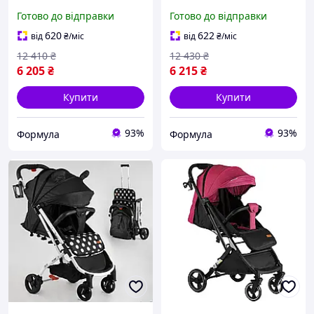
кошиком, Легка складна
регульованою ручкою,
Готово до відправки
Готово до відправки
коляска з чохлом на
Прогулянкова коляска з
ніжки
алюмінієвою рамою
620
622
від
₴
/міс
від
₴
/міс
12 410
₴
12 430
₴
6 205
₴
6 215
₴
Купити
Купити
93%
93%
Формула
Формула