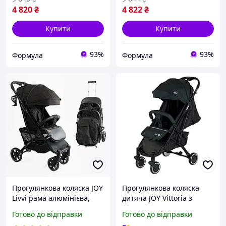
4 820
₴
4 822
₴
Купити
Купити
93%
93%
Формула
Формула
Прогулянкова коляска JOY
Прогулянкова коляска
Livvi рама алюмінієва,
дитяча JOY Vittoria з
футкавер, підсклянник,
футкавером Темно-
Готово до відправки
Готово до відправки
телескопічна ручка, у
зелений