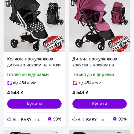
Коляска прогулянкова
Дитяча прогулянкова
дитяча з чохлом на ніжки
коляска з чохлом на
та підсклянником JOY
ніжки та підсклянником
Готово до відправки
Готово до відправки
Elegans A-43081 з
JOY Elegans A-16207
алюмінієвою рамою
алюмінієвою рамою
454
454
від
₴
/міс
від
₴
/міс
4 543
₴
4 543
₴
Купити
Купити
99%
99%
💥 ALL-BABY - інтернет - магазин товарів для дітей
💥 ALL-BABY - інтернет - магазин товарів для дітей