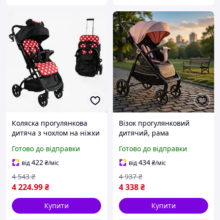
Коляска прогулянкова
Візок прогулянковий
дитяча з чохлом на ніжки
дитячий, рама
та підсклянником JOY
алюмінієва, футкавер,
Готово до відправки
Готово до відправки
Elegans A-12295 з
підсклянник, дощовик,
алюмінієвою рамою
коляска дитяча, для дітей
422
434
від
₴
/міс
від
₴
/міс
коляска
4 543
₴
4 937
₴
4 224
.99
₴
4 338
₴
Купити
Купити