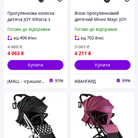
Прогулянкова коляска
Візок прогулянковий
дитяча JOY Vittoria з
дитячий Мінні Маус JOY
футкавером Джинс
Elegans (телескопічна
Готово до відправки
Готово до відправки
ручка, футкавер,
підсклянник) чорний
406
702
від
₴
/міс
від
₴
/міс
4 460
₴
5 001
₴
4 063
₴
4 211
₴
Купити
Купити
95%
99%
JMALL - іграшки та товари для детей
АВАНГАРД