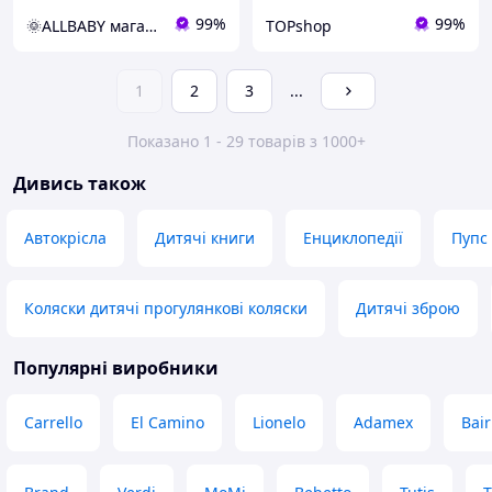
99%
99%
🌞ALLBABY магазин товарів для дітей
TOPshop
1
2
3
...
Показано 1 - 29 товарів з 1000+
Дивись також
Автокрісла
Дитячі книги
Енциклопедії
Пупс
Коляски дитячі прогулянкові коляски
Дитячі зброю
Популярні виробники
Carrello
El Camino
Lionelo
Adamex
Bair