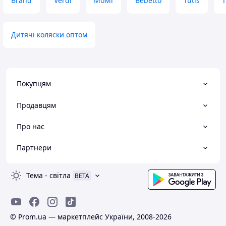
Brand
Verdi
MoMi
Bebetto
Tutis
T
Дитячі коляски оптом
Покупцям
Продавцям
Про нас
Партнери
Тема
-
світла
BETA
© Prom.ua — маркетплейс України, 2008-2026