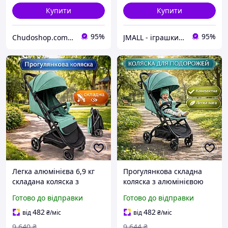
Купити
Купити
95%
95%
Chudoshop.com.ua
JMALL - іграшки та товари для детей
Легка алюмінієва 6,9 кг
Прогулянкова складна
складана коляска з
коляска з алюмінієвою
чохлом на ніжки, Коляска
рамою, Легка маневрена
Готово до відправки
Готово до відправки
для малюків із
коляска з регульованою
підсклянником
спинкою
482
482
від
₴
/міс
від
₴
/міс
9 640
₴
9 644
₴