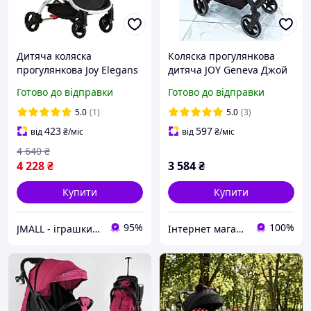
Дитяча коляска
Коляска прогулянкова
прогулянкова Joy Elegans
дитяча JOY Geneva Джой
Чорна з червоним у
Жіноча алюмінієва рама,
Готово до відправки
Готово до відправки
горошок
телескопічна ручка,
підсклянник
5.0
(1)
5.0
(3)
423
597
від
₴
/міс
від
₴
/міс
4 640
₴
4 228
₴
3 584
₴
Купити
Купити
95%
100%
JMALL - іграшки та товари для детей
Інтернет магазин Baby-joys