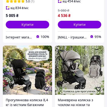
коробці
454
5.0
(1)
від
₴
/міс
834
від
₴
/міс
5 080
₴
5 005
₴
4 536
₴
Купити
Купити
100%
95%
Інтернет магазин Baby-joys
JMALL - іграшки та товари для детей
Прогулянкова коляска 8,4
Маневрена коляска з
кг із містким багажним
чохлом на ніжки та