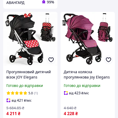
99%
АВАНГАРД
Прогулянковий дитячий
Дитяча коляска
візок JOY Elegans
прогулянкова Joy Elegans
алюмінієва рама
Рожева
Готово до відправки
Готово до відправки
телескопічна ручка
футкавер підсклянник
423
5.0
(1)
від
₴
/міс
легкий компактний
421
від
₴
/міс
5 684
.85
₴
4 640
₴
4 211
₴
4 228
₴