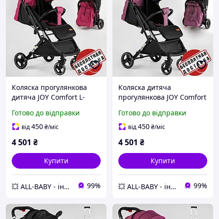
Коляска прогулянкова
Коляска дитяча
дитяча JOY Comfort L-
прогулянкова JOY Comfort
20115 з чохлом на ніжки
L-30201 з підсклянником і
Готово до відправки
Готово до відправки
та підсклянником, рожева
чохлом на ніжки,
фіолетова
450
450
від
₴
/міс
від
₴
/міс
4 501
₴
4 501
₴
Купити
Купити
99%
99%
💥 ALL-BABY - інтернет - магазин товарів для дітей
💥 ALL-BABY - інтернет - магазин товарів для дітей