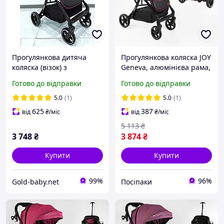
Прогулянкова дитяча
Прогулянкова коляска JOY
коляска (візок) з
Geneva, алюмінієва рама,
телескопічною ручкою
підсклянник, футкавер
Готово до відправки
Готово до відправки
для дівчинки Joy Geneva
(GN-42285)
(GN-42285)
5.0
(1)
5.0
(1)
625
387
від
₴
/міс
від
₴
/міс
5 113
₴
3 748
₴
3 874
₴
Купити
Купити
99%
96%
Gold-baby.net
Посіпаки