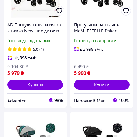
AD Прогулянкова коляска
Прогулянкова коляска
книжка New Line дитяча
MoMi ESTELLE Dakar
легка MoMi ESTELLE сірий
Dmuchawce
Готово до відправки
Готово до відправки
для однієї дитини
маневрена Ultra/R
998
5.0
(1)
від
₴
/міс
598
від
₴
/міс
9 104
.80
₴
6 490
₴
5 979
₴
5 990
₴
Купити
Купити
98%
100%
Adventor
Народний Магазин