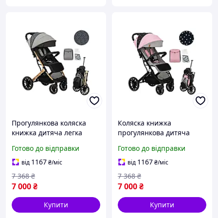
Прогулянкова коляска
Коляска книжка
книжка дитяча легка
прогулянкова дитяча
MoMi ESTELLE Dakar
MoMi ESTELLE Dakar
Готово до відправки
Готово до відправки
Leopard / Прогулянкові
Dmuchawce рожева для
коляски для дітей
дівчинки / Коляски для
1167
1167
від
₴
/міс
від
₴
/міс
прогулянок для дитини
7 368
₴
7 368
₴
7 000
₴
7 000
₴
Купити
Купити