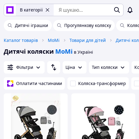
В категорії
Дитячі іграшки
Прогулянкову коляску
Коляс
Каталог товарів
MoMi
Товари для дітей
Дитячі кол
Дитячі коляски
MoMi
в Україні
Фільтри
Ціна
Тип коляски
К
Оплатити частинами
Коляска-трансформер