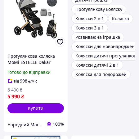
Прогулянкову коляску
Коляски 2 в 1
Коляска
Коляски 3 в 1
Розвиваюча іграшка
Коляски для новонароджени
Коляски дитячі прогулянкові
Прогулянкова коляска
MoMi ESTELLE Dakar
Коляски дитячі 2 в 1
Leopard
Готово до відправки
Коляска для подорожей
998
від
₴
/міс
6 490
₴
5 990
₴
Купити
100%
Народний Магазин