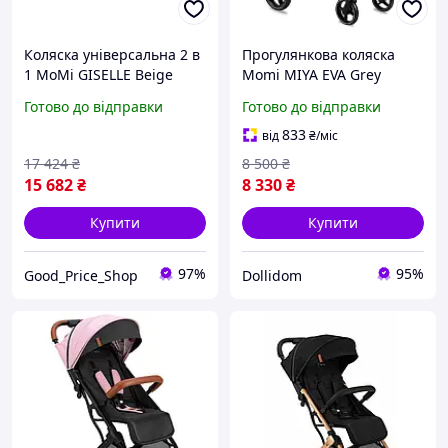
Коляска універсальна 2 в
Прогулянкова коляска
1 MoMi GISELLE Beige
Momi MIYA EVA Grey
Готово до відправки
Готово до відправки
833
від
₴
/міс
17 424
₴
8 500
₴
15 682
₴
8 330
₴
Купити
Купити
97%
95%
Good_Price_Shop
Dollidom