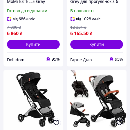
MoMi ESTELLE Gray
Grey для прогулянок з 6
місяців, вага 15 кг,
Готово до відправки
В наявності
маневрена з
непроколювальними
686
1028
від
₴
/міс
від
₴
/міс
колесами
7 000
₴
12 331
₴
6 860
₴
6 165
.50
₴
Купити
Купити
95%
95%
Dollidom
Гарне Діло