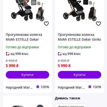
Прогулянкова коляска
Прогулянкова коляска
MoMi ESTELLE Dakar
MoMi ESTELLE Dakar Ginko
Jungle
Готово до відправки
Готово до відправки
998
998
від
₴
/міс
від
₴
/міс
6 490
₴
6 490
₴
5 990
₴
5 990
₴
Купити
Купити
100%
100%
Народний Магазин
Народний Магазин
Дивись також
Дитячі іграшки