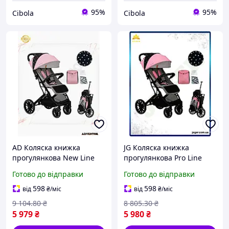
95%
95%
Cibola
Cibola
AD Коляска книжка
JG Коляска книжка
прогулянкова New Line
прогулянкова Pro Line
дитяча MoMi ESTELLE
дитяча MoMi ESTELLE
Готово до відправки
Готово до відправки
рожева для дівчинки
рожева для дівчинки
легка складана коляск
легка маневрена кол
598
598
від
₴
/міс
від
₴
/міс
Ultra/R
Prime/X
9 104
.80
₴
8 805
.30
₴
5 979
₴
5 980
₴