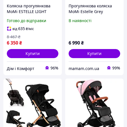
Коляска прогулянкова
Прогулянкова коляска
MoMi ESTELLE LIGHT
MoMi Estelle Grey
Black-Silver Хіт продажу!
Готово до відправки
В наявності
635
від
₴
/міс
8 467
₴
6 350
₴
6 990
₴
Купити
Купити
96%
99%
Дім і Комфорт
mamam.com.ua