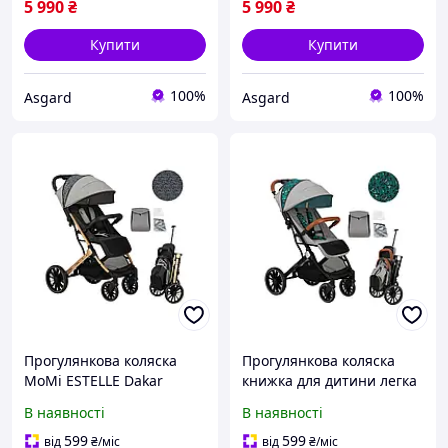
5 990
₴
5 990
₴
Купити
Купити
100%
100%
Asgard
Asgard
Прогулянкова коляска
Прогулянкова коляска
MoMi ESTELLE Dakar
книжка для дитини легка
Leopard ASG
MoMi ESTELLE Dakar
В наявності
В наявності
Jungle / Коляски для
прогулянок дитячі
599
599
від
₴
/міс
від
₴
/міс