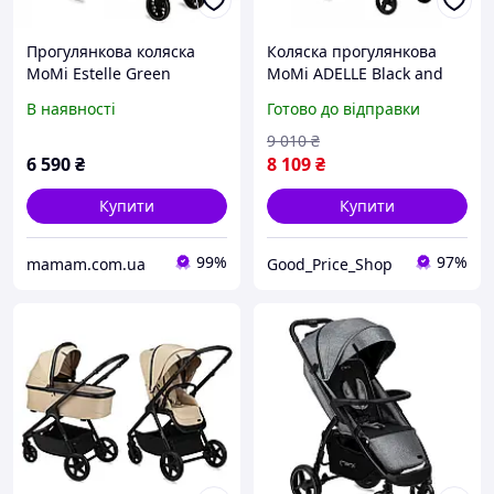
Прогулянкова коляска
Коляска прогулянкова
MoMi Estelle Green
MoMi ADELLE Black and
Gold
В наявності
Готово до відправки
9 010
₴
6 590
₴
8 109
₴
Купити
Купити
99%
97%
mamam.com.ua
Good_Price_Shop