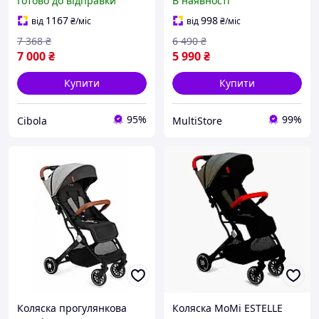
Готово до відправки
В наявності
Jungle / Коляски для
прогулянок дитячі
1167
998
від
₴
/міс
від
₴
/міс
7 368
₴
6 490
₴
7 000
₴
5 990
₴
Купити
Купити
95%
99%
Cibola
MultiStore
Коляска прогулянкова
Коляска MoMi ESTELLE