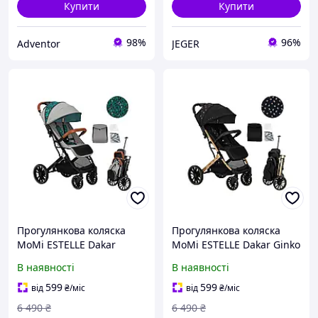
Купити
Купити
98%
96%
Adventor
JEGER
Прогулянкова коляска
Прогулянкова коляска
MoMi ESTELLE Dakar
MoMi ESTELLE Dakar Ginko
Jungle AS ASG
ASG
В наявності
В наявності
599
599
від
₴
/міс
від
₴
/міс
6 490
₴
6 490
₴