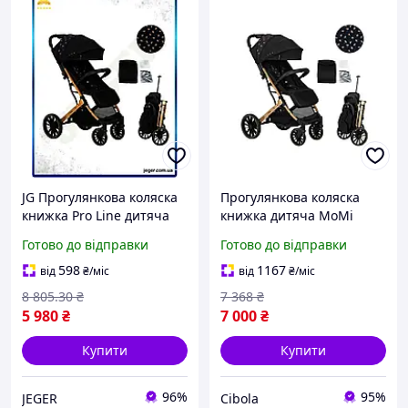
JG Прогулянкова коляска
Прогулянкова коляска
книжка Pro Line дитяча
книжка дитяча MoMi
MoMi ESTELLE легка
ESTELLE Dakar Ginko /
Готово до відправки
Готово до відправки
маневрена для однієї
Легкі прогулянкові
дитини з до Prime/X
коляски
598
1167
від
₴
/міс
від
₴
/міс
8 805
.30
₴
7 368
₴
5 980
₴
7 000
₴
Купити
Купити
96%
95%
JEGER
Cibola