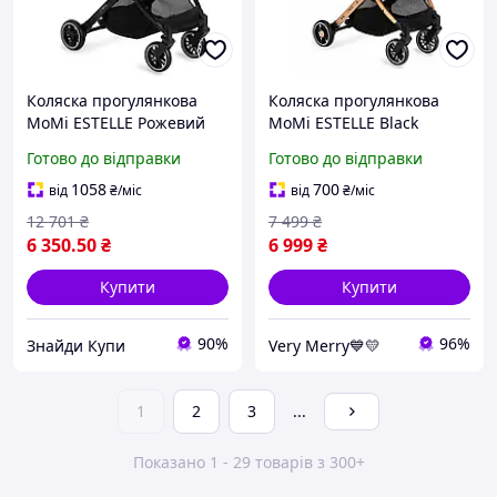
Коляска прогулянкова
Коляска прогулянкова
MoMi ESTELLE Рожевий
MoMi ESTELLE Black
для дітей від 6 місяців, 15
Готово до відправки
Готово до відправки
кг, легка, маневрена
1058
700
від
₴
/міс
від
₴
/міс
12 701
₴
7 499
₴
6 350
.50
₴
6 999
₴
Купити
Купити
90%
96%
Знайди Купи
Very Merry💙💛
1
2
3
...
Показано 1 - 29 товарів з 300+