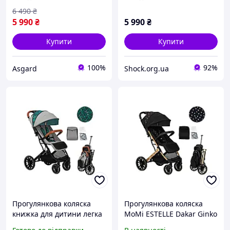
4763414
6 490
₴
5 990
₴
5 990
₴
Купити
Купити
100%
92%
Asgard
Shock.org.ua
Прогулянкова коляска
Прогулянкова коляска
книжка для дитини легка
MoMi ESTELLE Dakar Ginko
MoMi ESTELLE Dakar