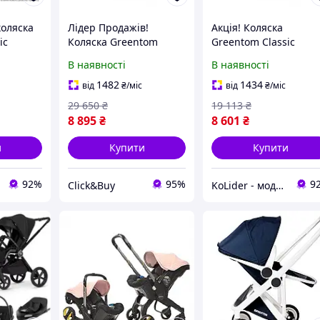
коляска
Лідер Продажів!
Акція! Коляска
ic
Коляска Greentom
Greentom Classic
Classic Blossom-White
Blossom-White
В наявності
В наявності
)
(8719323770829) -
(8719323770829) - За
КлікБай
кращою ціною!
1482
1434
від
₴
/міс
від
₴
/міс
29 650
₴
19 113
₴
8 895
₴
8 601
₴
и
Купити
Купити
92%
95%
9
Click&Buy
KoLider - модний магазин