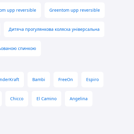
om upp reversible
Greentom upp reversible
Дитяча прогулянкова коляска універсальна
льованою спинкою
inderKraft
Bambi
FreeOn
Espiro
Chicco
El Camino
Angelina