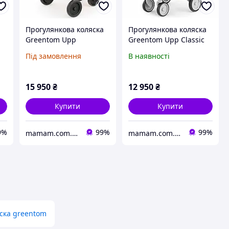
а
Прогулянкова коляска
Прогулянкова коляска
Greentom Upp
Greentom Upp Classic
Reversible шасі Black
шасі Grey Cherry
Під замовлення
В наявності
Sunflower
15 950
₴
12 950
₴
Купити
Купити
9%
99%
99%
mamam.com.ua
mamam.com.ua
ска greentom