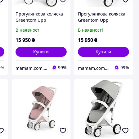
а
Прогулянкова коляска
Прогулянкова коляска
Greentom Upp
Greentom Upp
Reversible шасі White
Reversible шасі White
В наявності
В наявності
Black
Sage
15 950
₴
15 950
₴
Купити
Купити
9%
99%
99%
mamam.com.ua
mamam.com.ua