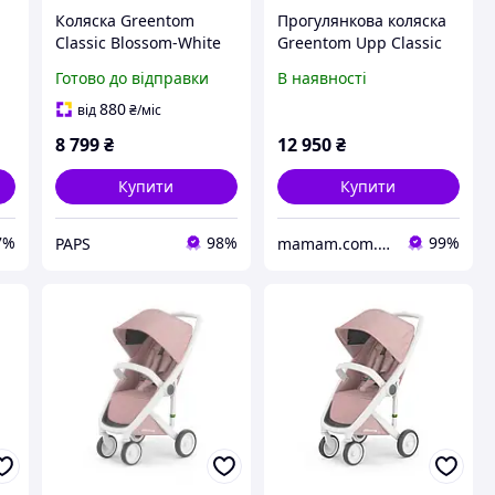
Коляска Greentom
Прогулянкова коляска
Classic Blossom-White
Greentom Upp Classic
(8719323770829) t
шасі White Grey
Готово до відправки
В наявності
880
від
₴
/міс
8 799
₴
12 950
₴
Купити
Купити
7%
98%
99%
PAPS
mamam.com.ua