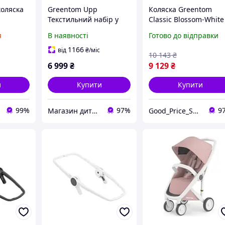
коляска
Greentom Upp
Коляска Greentom
Текстильний набір у
Classic Blossom-White
і White
візочок Reversible D
(8719323770829)
я
В наявності
Готово до відправки
Limited edition -
Charcoal
1166
від
₴
/міс
10 143
₴
6 999
₴
9 129
₴
и
Купити
Купити
99%
97%
9
Магазин дитячих товарів "ВізОк"
Good_Price_Shop