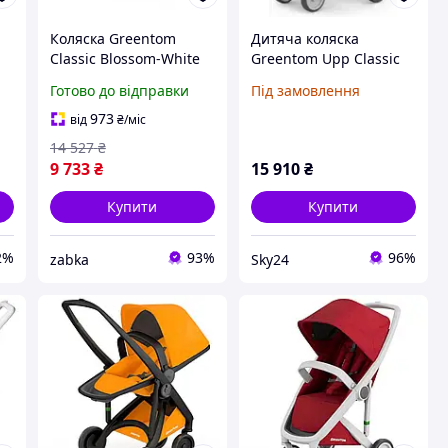
Коляска Greentom
Дитяча коляска
Classic Blossom-White
Greentom Upp Classic
Grey Spacerowy
Готово до відправки
Під замовлення
973
від
₴
/міс
14 527
₴
9 733
₴
15 910
₴
Купити
Купити
2%
93%
96%
zabka
Sky24