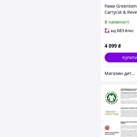
Рама Greentom
Carrycot & Reve
колір Black
В наявності
683
від
₴
/міс
4 099
₴
Купит
Магазин дитячих товарів "ВізОк"