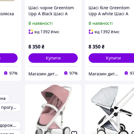
Шасі чорне Greentom
Шасі біле Greentom
коляска
Upp A Black Шасі А
Upp A white Шасі А
ack
(Classic) рама
(Classic) рама
В наявності
В наявності
1392
1392
від
₴
/міс
від
₴
/міс
8 350
₴
8 350
₴
и
Купити
Купити
97%
97%
9
Магазин дитячих товарів "ВізОк"
Магазин дитячих товарів "ВізОк"
ина
Коляски дитячі прогулянкові коляски
Коляска для подорожей