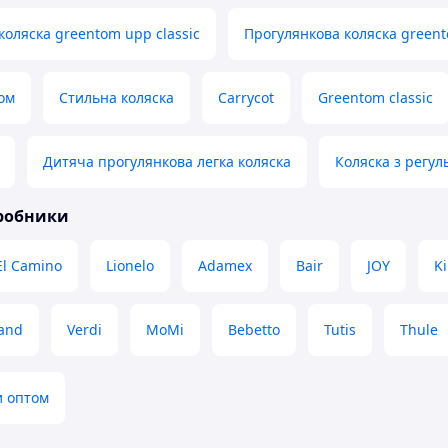
коляска greentom upp classic
Прогулянкова коляска greent
ом
Стильна коляска
Carrycot
Greentom classic
Дитяча прогулянкова легка коляска
Коляска з регу
иробники
El Camino
Lionelo
Adamex
Bair
JOY
K
and
Verdi
MoMi
Bebetto
Tutis
Thule
и оптом