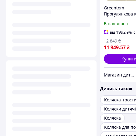
Greentom
Прогулянкова 
Classic Blue-Bl
В наявності
1992
від
₴
/міс
12 849
₴
11 949
.57
₴
Купит
Магазин дитячих товарів "ВізОк"
Дивись також
Коляска-трост
Коляска