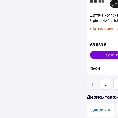
Дитяча коляска
Upline 4w1 z fo
Cybex Cloud G i-
Під замовленн
bazą G All Black
68 660
₴
Купит
Sky24
1
2
Дивись тако
Для двійні