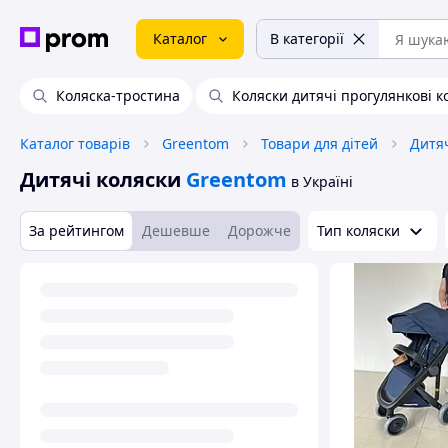
Каталог
В категорії
Коляска-тростина
Коляски дитячі прогулянкові к
Каталог товарів
Greentom
Товари для дітей
Дитяч
Дитячі коляски
Greentom
в Україні
За рейтингом
Дешевше
Дорожче
Тип коляски