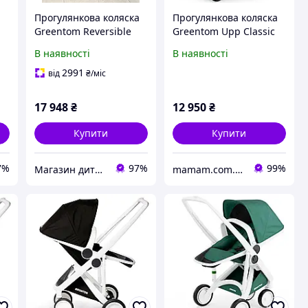
Прогулянкова коляска
Прогулянкова коляска
Greentom Reversible
Greentom Upp Classic
Blue - White
шасі Grey Mint
В наявності
В наявності
2991
від
₴
/міс
17 948
₴
12 950
₴
Купити
Купити
7%
97%
99%
Магазин дитячих товарів "ВізОк"
mamam.com.ua