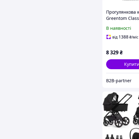
Прогулянкова 
Greentom Class
Blossom-White
В наявності
(8719323770829
1388
від
₴
/міс
8 329
₴
Купит
B2B-partner