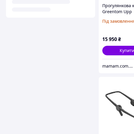
Прогулянкова 
Greentom Upp
Reversible шас
Під замовленн
Olive
15 950
₴
Купит
mamam.com.ua