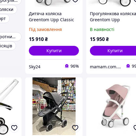
Легкі коляски прогулянкові
оляски
Дитяча коляска
Прогулянкова коляск
орт
Greentom Upp Classic
Greentom Upp
Eko Biało-Pudrowo
Reversible шасі White
Під замовлення
В наявності
Różowy Spacerowy
Grey
Коляска з поворотними колесами
15 910
₴
15 950
₴
ісяців
Купити
Купити
96%
9
Sky24
mamam.com.ua