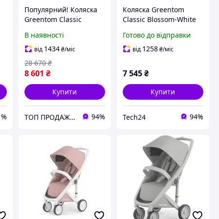
а
Популярний! Коляска
Коляска Greentom
Greentom Classic
Classic Blossom-White
Blossom-White
(8719323770829)
В наявності
Готово до відправки
(8719323770829) -
Краща якість тільки на
1434
1258
від
₴
/міс
від
₴
/міс
Nukleon.com.ua
28 670
₴
8 601
₴
7 545
₴
Купити
Купити
1%
94%
94%
ТОП ПРОДАЖ | Інтернет-супермаркет «NUKLEON»
Tech24