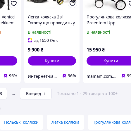
 Venicci
Легка коляска 2в1
Прогулянкова коляск
telikiem
Tommy що проходить у
Greentom Upp
Size i
ручну поклажу
Reversible шасі White
я
В наявності
В наявності
263036PAH0
Blue
1650
від
₴
/міс
9 900
₴
15 950
₴
и
Купити
Купити
96%
96%
9
Интернет-ка​талог ски​д​​ок "ХО-РО-ШО!"
mamam.com.ua
3
...
Вперед
Показано 1 - 29 товарів з 100+
ж
Польські коляски
Легка коляска
Прогулянкова коля