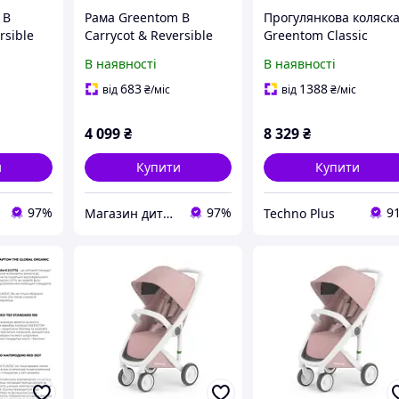
 B
Рама Greentom B
Прогулянкова коляск
rsible
Carrycot & Reversible
Greentom Classic
колір White
Blossom-White
В наявності
В наявності
(8719323770829)
683
1388
від
₴
/міс
від
₴
/міс
4 099
₴
8 329
₴
и
Купити
Купити
97%
97%
9
Магазин дитячих товарів "ВізОк"
Techno Plus