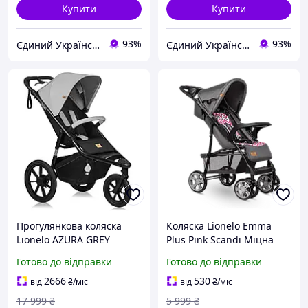
Купити
Купити
93%
93%
Єдиний Український
Єдиний Український
Прогулянкова коляска
Коляска Lionelo Emma
Lionelo AZURA GREY
Plus Pink Scandi Міцна
STONE
прогулянкова коляска
Готово до відправки
Готово до відправки
Прогулянкова коляска з
великим кошиком
2666
530
від
₴
/міс
від
₴
/міс
17 999
₴
5 999
₴