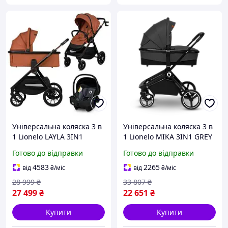
Універсальна коляска 3 в
Універсальна коляска 3 в
1 Lionelo LAYLA 3IN1
1 Lionelo MIKA 3IN1 GREY
BROWN RUST
GRAPHITE 3958393
Готово до відправки
Готово до відправки
zabka/sh
4583
2265
від
₴
/міс
від
₴
/міс
28 999
₴
33 807
₴
27 499
₴
22 651
₴
Купити
Купити