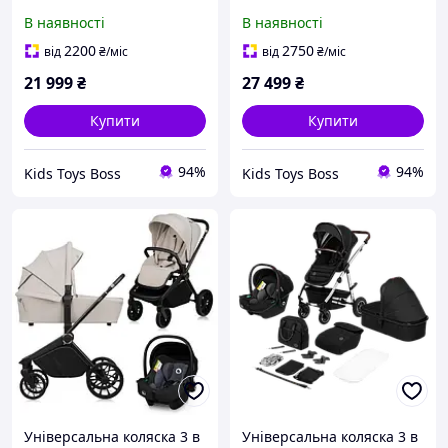
STONE
GREEN FOREST
В наявності
В наявності
2200
2750
від
₴
/міс
від
₴
/міс
21 999
₴
27 499
₴
Купити
Купити
94%
94%
Kids Toys Boss
Kids Toys Boss
Універсальна коляска 3 в
Універсальна коляска 3 в