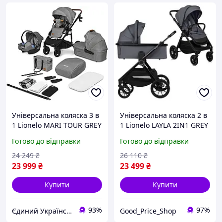
Універсальна коляска 3 в
Універсальна коляска 2 в
1 Lionelo MARI TOUR GREY
1 Lionelo LAYLA 2IN1 GREY
STONE
STONE
Готово до відправки
Готово до відправки
24 249
₴
26 110
₴
23 999
₴
23 499
₴
Купити
Купити
93%
97%
Єдиний Український
Good_Price_Shop