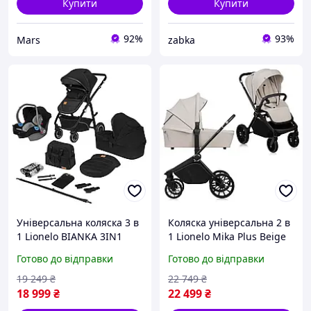
Купити
Купити
92%
93%
Mars
zabka
Універсальна коляска 3 в
Коляска універсальна 2 в
1 Lionelo BIANKA 3IN1
1 Lionelo Mika Plus Beige
BLACK ONYX
Sand
Готово до відправки
Готово до відправки
19 249
₴
22 749
₴
18 999
₴
22 499
₴