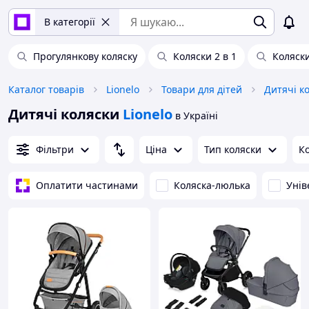
В категорії
Прогулянкову коляску
Коляски 2 в 1
Коляски
Каталог товарів
Lionelo
Товари для дітей
Дитячі к
Дитячі коляски
Lionelo
в Україні
Фільтри
Ціна
Тип коляски
К
Оплатити частинами
Коляска-люлька
Унів