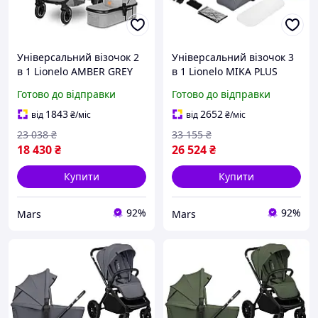
Універсальний візочок 2
Універсальний візочок 3
в 1 Lionelo AMBER GREY
в 1 Lionelo MIKA PLUS
STONE mars
3IN1 GREY STONE mars
Готово до відправки
Готово до відправки
1843
2652
від
₴
/міс
від
₴
/міс
23 038
₴
33 155
₴
18 430
₴
26 524
₴
Купити
Купити
92%
92%
Mars
Mars