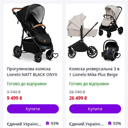
Прогулянкова коляска
Коляска універсальна 3 в
Lionelo NATT BLACK ONYX
1 Lionelo Mika Plus Beige
Sand
Готово до відправки
Готово до відправки
9 749
₴
26 749
₴
9 499
₴
26 499
₴
Купити
Купити
93%
93%
Єдиний Український
Єдиний Український