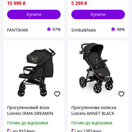
15 999
₴
5 299
₴
Купити
Купити
97%
98%
FANTIKAM
Simba&Nala
Прогулянковий візок
Прогулянкова коляска
Lionelo IRMA DREAMIN
Lionelo ANNET BLACK
impulse
CARBON - оригінал
Готово до відправки
Готово до відправки
910
1383
від
₴
/міс
від
₴
/міс