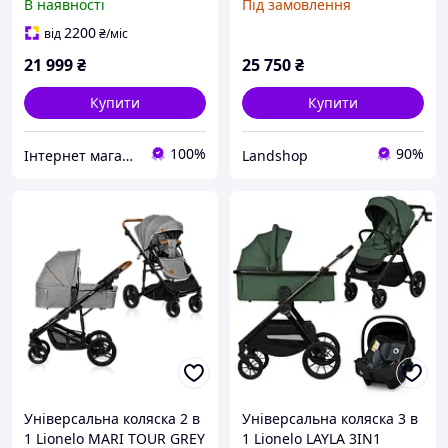
В наявності
Під замовлення
Fotelik
2200
від
₴
/міс
21 999
₴
25 750
₴
Купити
Купити
100%
90%
Інтернет магазин DetoShop
Landshop
Універсальна коляска 2 в
Універсальна коляска 3 в
1 Lionelo MARI TOUR GREY
1 Lionelo LAYLA 3IN1