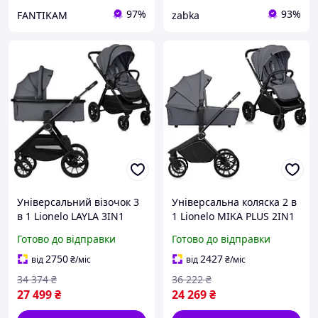
97%
93%
FANTIKAM
zabka
Універсальний візочок 3
Універсальна коляска 2 в
в 1 Lionelo LAYLA 3IN1
1 Lionelo MIKA PLUS 2IN1
GREY STONE mars
GREY STONE 3958393
Готово до відправки
Готово до відправки
zabka/sh
2750
2427
від
₴
/міс
від
₴
/міс
34 374
₴
36 222
₴
27 499
₴
24 269
₴