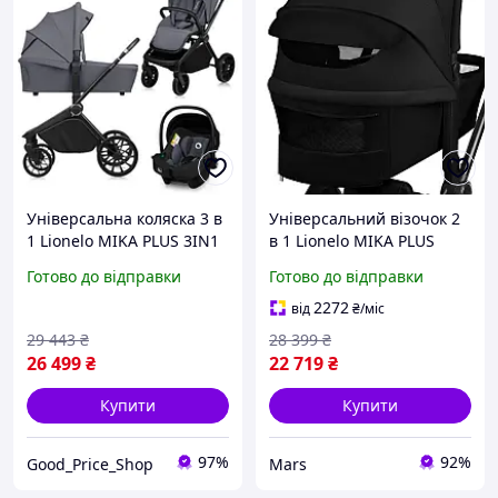
Універсальна коляска 3 в
Універсальний візочок 2
1 Lionelo MIKA PLUS 3IN1
в 1 Lionelo MIKA PLUS
GREY STONE
2IN1 BLACK ONYX mars
Готово до відправки
Готово до відправки
2272
від
₴
/міс
29 443
₴
28 399
₴
26 499
₴
22 719
₴
Купити
Купити
97%
92%
Good_Price_Shop
Mars