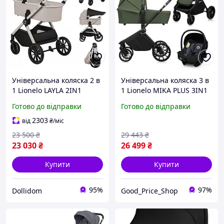
Універсальна коляска 2 в
Універсальна коляска 3 в
1 Lionelo LAYLA 2IN1
1 Lionelo MIKA PLUS 3IN1
BEIGE SAND
GREEN OLIVE
Готово до відправки
Готово до відправки
2303
від
₴
/міс
23 500
₴
29 443
₴
23 030
₴
26 499
₴
Купити
Купити
95%
97%
Dollidom
Good_Price_Shop