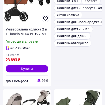
Коляски 3 в 1
Коляска
Коляски дитячі прогулянкові
Літня коляска
Коляски для новонароджени
Коляски дитячі 2 в 1
Універсальна коляска 2 в
1 Lionelo MIKA PLUS 2IN1
Коляски для двійні
BROWN RUST
Готово до відправки
Коляска-автокрісло
2389
від
₴
/міс
31 857
₴
23 893
₴
Купити
96%
Дім і Комфорт