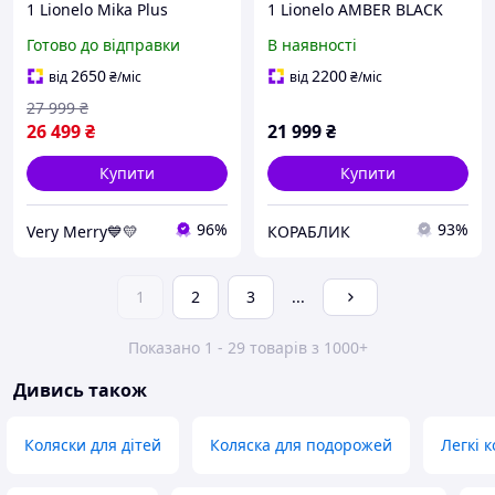
1 Lionelo Mika Plus
1 Lionelo AMBER BLACK
(Ліонело Міка Плюс) Beige
SILVER
Готово до відправки
В наявності
Sand (бежевий колір)
2650
2200
від
₴
/міс
від
₴
/міс
27 999
₴
26 499
₴
21 999
₴
Купити
Купити
96%
93%
Very Merry💙💛
КОРАБЛИК
1
2
3
...
Показано 1 - 29 товарів з 1000+
Дивись також
Коляски для дітей
Коляска для подорожей
Легкі 