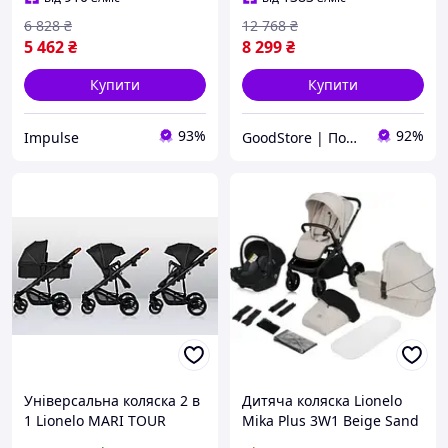
6 828
₴
12 768
₴
5 462
₴
8 299
₴
Купити
Купити
93%
92%
Impulse
GoodStore | Подарунки, Товари для дому та работи
Універсальна коляска 2 в
Дитяча коляска Lionelo
1 Lionelo MARI TOUR
Mika Plus 3W1 Beige Sand
BLACK ONYX
Głęboko Spacerowy +