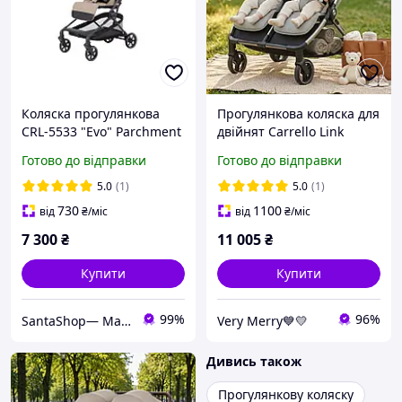
Коляска прогулянкова
Прогулянкова коляска для
CRL-5533 "Evo" Parchment
двійнят Carrello Link
Beige CARRELLO
(Каррелло Лінк) CRL-6533
Готово до відправки
Готово до відправки
Cliff Grey (сірий колір)
5.0
(1)
5.0
(1)
730
1100
від
₴
/міс
від
₴
/міс
7 300
₴
11 005
₴
Купити
Купити
99%
96%
SantaShop— Магазин дитячих іграшок
Very Merry💙💛
Дивись також
Прогулянкову коляску