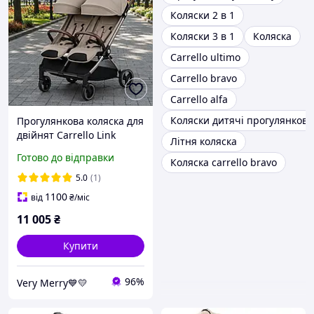
Коляски 2 в 1
Коляски 3 в 1
Коляска
Carrello ultimo
Carrello bravo
Carrello alfa
Коляски дитячі прогулянкові
Прогулянкова коляска для
двійнят Carrello Link
Літня коляска
(Каррелло Лінк) CRL-6533
Готово до відправки
Коляска carrello bravo
Island Beige (бежевий
колір)
5.0
(1)
1100
від
₴
/міс
11 005
₴
Купити
96%
Very Merry💙💛