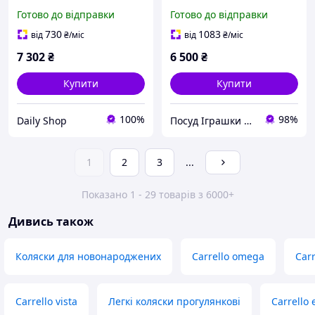
Forest Black)
Chateau Green легка,
Готово до відправки
Готово до відправки
компактна, з
амортизацією
730
1083
від
₴
/міс
від
₴
/міс
7 302
₴
6 500
₴
Купити
Купити
100%
98%
Daily Shop
Посуд Іграшки Канцелярія Творчість Для всієї Сім'ї
1
2
3
...
Показано 1 - 29 товарів з 6000+
Дивись також
Коляски для новонароджених
Carrello omega
Carr
Carrello vista
Легкі коляски прогулянкові
Carrello 