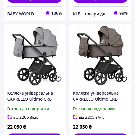
100%
99%
BABY WORLD
KLB - товари для дому, дітей та тварин
Коляска універсальна
Коляска універсальна
CARRELLO Ultimo CRL-
CARRELLO Ultimo CRL-
6701 2в1 Canyon Grey
6701 2in1 Lucky Brown з
Готово до відправки
Готово до відправки
амортизацією та
реверсивним блоком
2205
2205
від
₴
/міс
від
₴
/міс
22 050
₴
22 050
₴