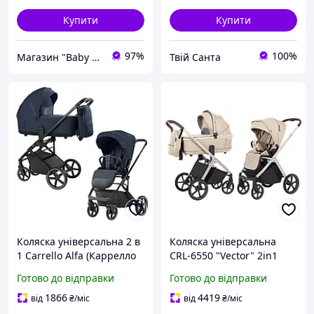
Купити
Купити
97%
100%
Магазин "Baby Comfort"
Твій Санта
Коляска універсальна 2 в
Коляска універсальна
1 Carrello Alfa (Каррелло
CRL-6550 "Vector" 2in1
Альфа) CRL-6522 Denim
Seashell Beige CARRELLO
Готово до відправки
Готово до відправки
Blue (синій колір)
1866
4419
від
₴
/міс
від
₴
/міс