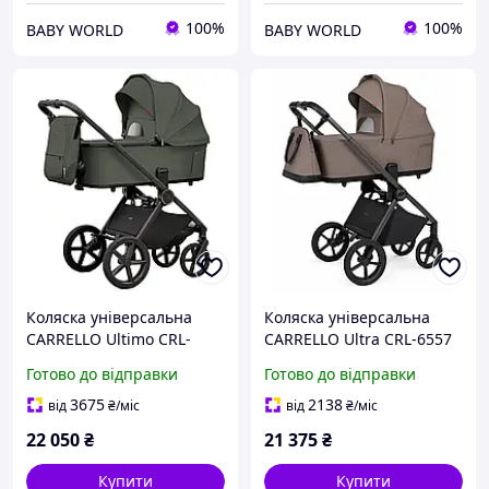
100%
100%
BABY WORLD
BABY WORLD
Коляска універсальна
Коляска універсальна
CARRELLO Ultimo CRL-
CARRELLO Ultra CRL-6557
6701 (2in1) Baltic Green /1/
2в1, колір Sugar Brown
Готово до відправки
Готово до відправки
3675
2138
від
₴
/міс
від
₴
/міс
22 050
₴
21 375
₴
Купити
Купити