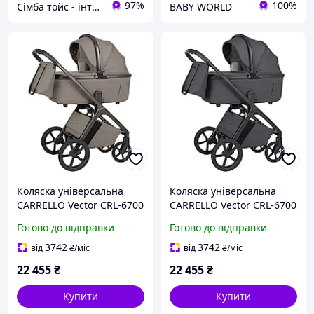
97%
100%
Сімба тойс - інтернет магазин дитячих іграшок
BABY WORLD
Коляска універсальна
Коляска універсальна
CARRELLO Vector CRL-6700
CARRELLO Vector CRL-6700
2в1 Flannel Beige /1/
2в1 Ample Grey /1/
Готово до відправки
Готово до відправки
3742
3742
від
₴
/міс
від
₴
/міс
22 455
₴
22 455
₴
Купити
Купити