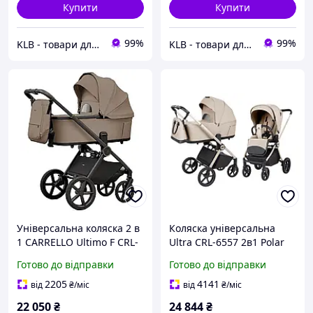
Купити
Купити
99%
99%
KLB - товари для дому, дітей та тварин
KLB - товари для дому, дітей та тварин
Універсальна коляска 2 в
Коляска універсальна
1 CARRELLO Ultimo F CRL-
Ultra CRL-6557 2в1 Polar
6701 Acoustic Beige зі
Biege CARRELLO
Готово до відправки
Готово до відправки
складаною люлькою
2205
4141
від
₴
/міс
від
₴
/міс
22 050
₴
24 844
₴