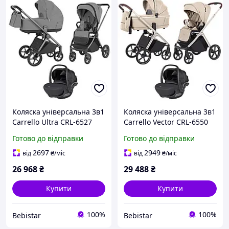
Коляска універсальна 3в1
Коляска універсальна 3в1
Carrello Ultra CRL-6527
Carrello Vector CRL-6550
(2в1) Silk Grey +
(2в1) Seashell Beige +
Готово до відправки
Готово до відправки
Автокрісло Carrello Vega
Автокрісло Carrello Vega
CRL-14101 Absolute Black
CRL-14101 Absolute Black
2697
2949
від
₴
/міс
від
₴
/міс
26 968
₴
29 488
₴
Купити
Купити
100%
100%
Bebistar
Bebistar