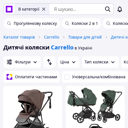
В категорії
Прогулянкову коляску
Коляски 2 в 1
Коляски
Каталог товарів
Carrello
Товари для дітей
Дитячі к
Дитячі коляски
Carrello
в Україні
Фільтри
Ціна
Тип коляски
К
Оплатити частинами
Універсальна/комбінована