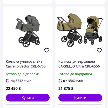
Коляска універсальна
Коляска універсальна
Carrello Vector CRL-6700
CARRELLO Ultra CRL-6556
2в1 calm green
2в1 Clover Green /1/
Готово до відправки
Готово до відправки
3742
3562
від
₴
/міс
від
₴
/міс
22 450
₴
21 375
₴
Купити
Купити