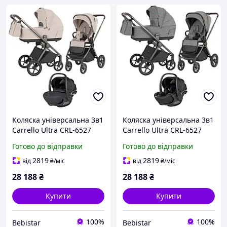
Коляска універсальна 3в1
Коляска універсальна 3в1
Carrello Ultra CRL-6527
Carrello Ultra CRL-6527
(2в1) Maple Beige (Color
(2в1) Metal Grey +
Готово до відправки
Готово до відправки
Frame)+ Автокрісло
Автокрісло Carrello Vega
Carrello Vega14101
CRL-14101 Absolute Black
2819
2819
від
₴
/міс
від
₴
/міс
Absolute Black
28 188
₴
28 188
₴
Купити
Купити
100%
100%
Bebistar
Bebistar