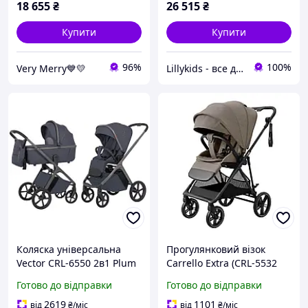
18 655
₴
26 515
₴
Купити
Купити
96%
100%
Very Merry💙💛
Lillykids - все для дітей!
Коляска універсальна
Прогулянковий візок
Vector CRL-6550 2в1 Plum
Carrello Extra (CRL-5532
Grey CARRELLO
Forest Black)
Готово до відправки
Готово до відправки
2619
1101
від
₴
/міс
від
₴
/міс