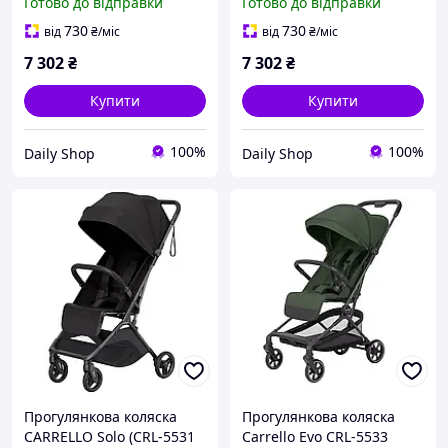
Готово до відправки
Готово до відправки
730
730
від
₴
/міс
від
₴
/міс
7 302
₴
7 302
₴
Купити
Купити
100%
100%
Daily Shop
Daily Shop
Прогулянкова коляска
Прогулянкова коляска
CARRELLO Solo (CRL-5531
Carrello Evo CRL-5533