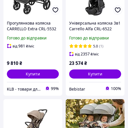
Прогулянкова коляска
Універсальна коляска 3в1
CARRELLO Extra CRL-5532
Carrello Alfa CRL-6522
Vintage Brown легка
(2in1) Meadow Green 2026
Готово до відправки
Готово до відправки
компактна
+ автокрісло CARRELLO
Vega CRL-14101 Absolute
981
від
₴
/міс
5.0
(1)
Black
2357
від
₴
/міс
9 810
₴
23 574
₴
Купити
Купити
99%
100%
KLB - товари для дому, дітей та тварин
Bebistar