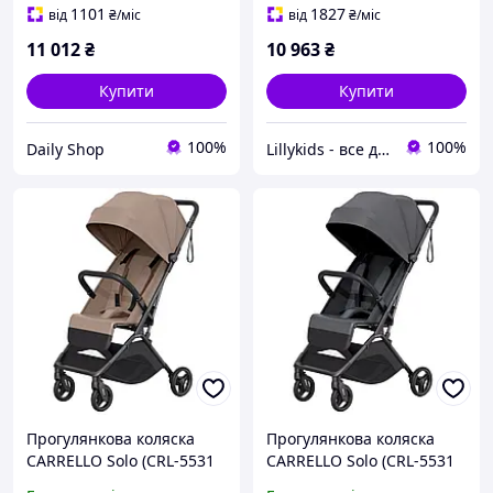
1101
1827
від
₴
/міс
від
₴
/міс
11 012
₴
10 963
₴
Купити
Купити
100%
100%
Daily Shop
Lillykids - все для дітей!
Прогулянкова коляска
Прогулянкова коляска
CARRELLO Solo (CRL-5531
CARRELLO Solo (CRL-5531
Spring Beige)
Chrome Grey)